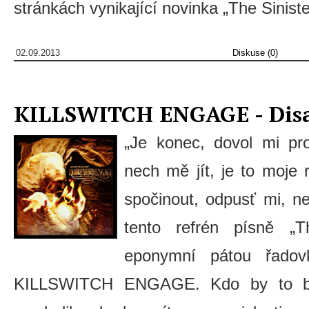
stránkách vynikající novinka „The Sinist
02.09.2013
Diskuse (0)
KILLSWITCH ENGAGE - Dis
„Je konec, dovol mi pr
nech mě jít, je to moje 
spočinout, odpusť mi, ne
tento refrén písně „T
eponymní pátou řadovk
KILLSWITCH ENGAGE. Kdo by to byl 