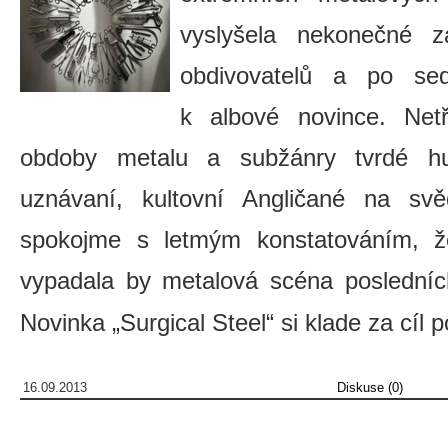
vyslyšela nekonečné 
obdivovatelů a po sed
k albové novince. Net
obdoby metalu a subžánry tvrdé hu
uznávaní, kultovní Angličané na sv
spokojme s letmým konstatováním, 
vypadala by metalová scéna posledních
Novinka „Surgical Steel“ si klade za cíl 
16.09.2013
Diskuse (0)