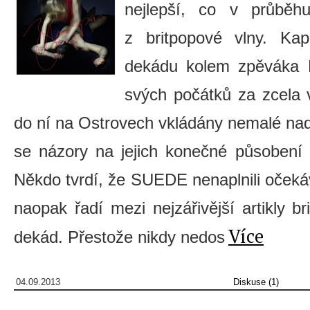
nejlepší, co v průběh
z britpopové vlny. Ka
dekádu kolem zpěváka B
svých počátků za zcela v
do ní na Ostrovech vkládány nemalé nad
se názory na jejich konečné působení 
Někdo tvrdí, že SUEDE nenaplnili očekává
naopak řadí mezi nejzářivější artikly br
Více
dekád. Přestože nikdy nedos
04.09.2013
Diskuse (1)