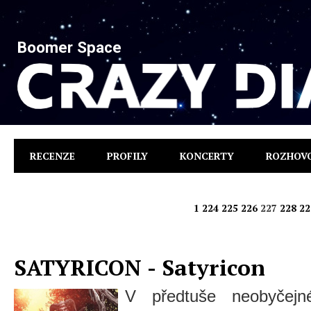
Boomer Space
RECENZE
PROFILY
KONCERTY
ROZHOV
1
224
225
226
227
228
22
SATYRICON - Satyricon
V předtuše neobyčejn