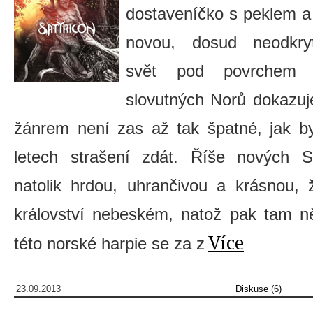
dostaveníčko s peklem a
novou, dosud neodkry
svět pod povrchem n
slovutných Norů dokazuj
žánrem není zas až tak špatné, jak b
letech strašení zdát. Říše nových 
natolik hrdou, uhrančivou a krásnou, 
království nebeském, natož pak tam n
Více
této norské harpie se za z
23.09.2013
Diskuse (6)