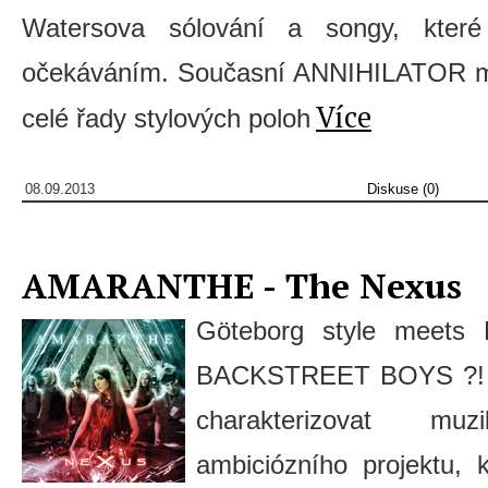
Watersova sólování a songy, které
očekáváním. Současní ANNIHILATOR mi t
Více
celé řady stylových poloh
08.09.2013
Diskuse (0)
AMARANTHE - The Nexus
Göteborg style mee
BACKSTREET BOYS ?! Asi
charakterizovat mu
ambiciózního projektu, k