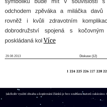
symboliku bude mít v souvislosti 
odchodem zpěváka a miláčka davů 
rovněž i kvůli zdravotním komplika
dobrodružství spojená s kočovným 
Více
poskládaná kol
29.08.2013
Diskuse (12)
1
224
225
226
227
228
22
Jakékoliv využití obsahu a kopírování článků je bez souhlasu autorů zakázán