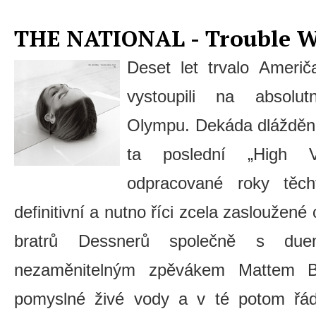
THE NATIONAL - Trouble W
Deset let trvalo Ame
vystoupili na absolut
Olympu. Dekáda dlážděná
ta poslední „High Vi
odpracované roky těc
definitivní a nutno říci zcela zasloužen
bratrů Dessnerů společně s due
nezaměnitelným zpěvákem Mattem B
pomyslné živé vody a v té potom řád