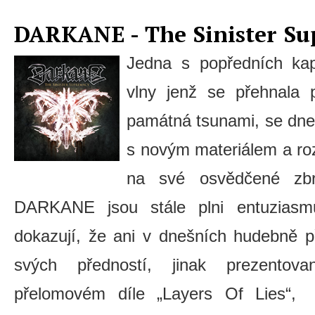
DARKANE - The Sinister S
Jedna s popředních kap
vlny jenž se přehnala 
památná tsunami, se dnes
s novým materiálem a roz
na své osvědčené zb
DARKANE jsou stále plni entuziasm
dokazují, že ani v dnešních hudebně 
svých předností, jinak prezentov
přelomovém díle „Layers Of Lies“, př