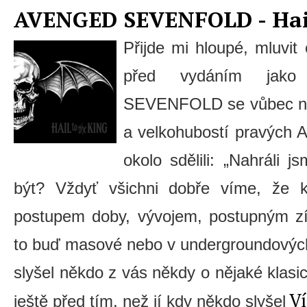
AVENGED SEVENFOLD - Hail
Přijde mi hloupé, mluvi
před vydáním jako
SEVENFOLD se vůbec nest
a velkohubostí pravých 
okolo sdělili: „Nahráli 
být? Vždyť všichni dobře víme, že 
postupem doby, vývojem, postupným zís
to buď masové nebo v undergroundových 
slyšel někdo z vás někdy o nějaké klasic
Ví
ještě před tím, než jí kdy někdo slyšel