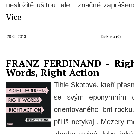
nesložitě ušitou, ale i značně zapráše
Více
20.09.2013
Diskuse (0)
FRANZ FERDINAND - Right
Words, Right Action
Tihle Skotové, kteří přesn
se svým eponymním de
orientovaného brit-rocku
příliš netykají. Mezery m
zhruba stejné doby, jaká