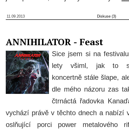
11.09.2013
Diskuse (3)
ANNIHILATOR - Feast
Sice jsem si na festiva
lety všiml, jak to
koncertně stále šlape, al
dle mého názoru zas tak
čtrnáctá řadovka Kanaď
vychází právě v těchto dnech a nabízí 
oslňující porci power metalového riff