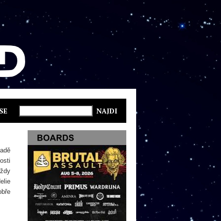
SE
padě
osti
vždy
elie
obře