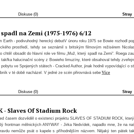
Diskuse (0)
Stray
spadl na Zemi (1975-1976) 6/12
 Earth - podivuhodný herecký debutV únoru roku 1975 se Bowie rozhodl po
eckého prostředí, tehdy se seznámil s britským filmovým režisérem Nicol
 chtěl obsadit do hlavní role ve filmu „Muž, který spadl na Zemi“. Roega zau
 takřka halucinační scény z Bowieho limuzíny, které obsahoval tehdy zveřej
 pobytu ve Spojených státech - Cracked Author, jinak hodně vypovídající o s
Více
bník v té době nacházel. V jedné ze scén přirovnává sebe
Diskuse (0)
Stray
- Slaves Of Stadium Rock
řed časem dozvěděl o existenci projektu SLAVES OF STADIUM ROCK, který
lý frontman mělnických ANYWAY - Jirka Nedvídek, napadlo mne, že na na
ravdu nemůže psát o kapele s příhodnějším názvem. Nějaký ten pátek tak