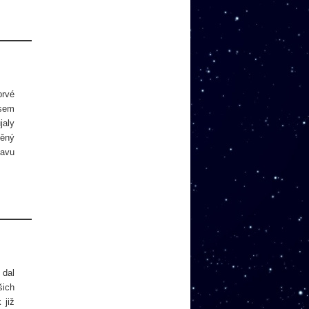
prvé
asem
jaly
něný
tavu
 dal
šich
 již