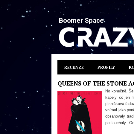
Boomer Space
RECENZE
PROFILY
K
QUEENS OF THE STONE AGE
No konečně. Šes
kapely, co jen m
písničková řad
vnímal jako pon
obsahovaly trad
poslouchaly. On