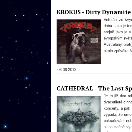
KROKUS - Dirty Dynamite
Veteráni ze švý
dobu jako je tom
stejně jako je 
evropským (větš
Australany bra
okolo zpěváka Ma
06.06.2013
CATHEDRAL - The Last Sp
Je to již dva r
dvacetileté čin
koncerty, a pak
vypadá, že úmor
pokračování neb
si na scéně vy