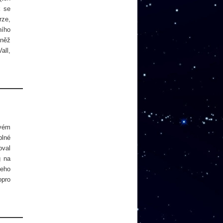
k se
rze,
ního
vněž
all,
ovém
plné
oval
g na
Jeho
opro