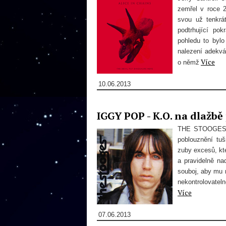
zemřel v roce 
svou už tenkrát
podtrhující pok
pohledu to byl
nalezení adekvát
Více
o němž
10.06.2013
IGGY POP - K.O. na dlažbě 
THE STOOGES po
poblouznění tuš
zuby excesů, kte
a pravidelně na
souboj, aby mu 
nekontrolovatel
Více
07.06.2013