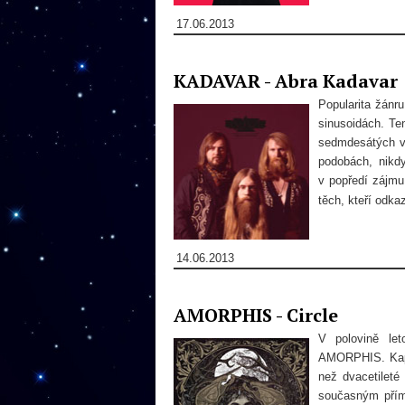
17.06.2013
KADAVAR - Abra Kadavar
Popularita žánr
sinusoidách. Te
sedmdesátých v
podobách, nikd
v popředí zájmu
těch, kteří odka
14.06.2013
AMORPHIS - Circle
V polovině let
AMORPHIS. Kapel
než dvacetileté
současným přím