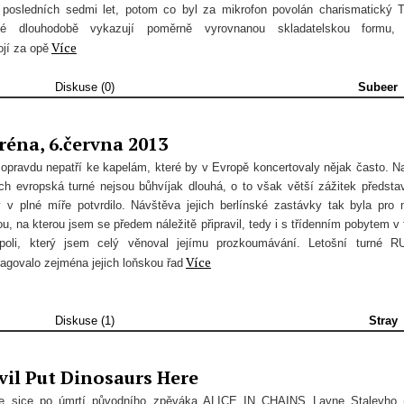
 posledních sedmi let, potom co byl za mikrofon povolán charismatický 
vé dlouhodobě vykazují poměrně vyrovnanou skladatelskou formu, 
Více
jí za opě
Diskuse (0)
Subeer
réna, 6.června 2013
pravdu nepatří ke kapelám, které by v Evropě koncertovaly nějak často. N
ich evropská turné nejsou bůhvíjak dlouhá, o to však větší zážitek představ
v plné míře potvrdilo. Návštěva jejich berlínské zastávky tak byla pro
, na kterou jsem se předem náležitě připravil, tedy i s třídenním pobytem v 
oli, který jsem celý věnoval jejímu prozkoumávání. Letošní turné 
Více
govalo zejména jejich loňskou řad
Diskuse (1)
Stray
vil Put Dinosaurs Here
 se sice po úmrtí původního zpěváka ALICE IN CHAINS Layne Staleyho 