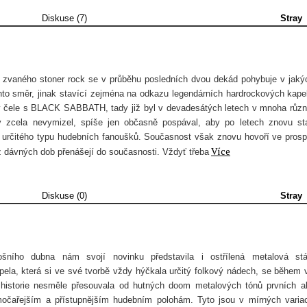
Diskuse (7)
Stray
u zvaného stoner rock se v průběhu posledních dvou dekád pohybuje v jaký
nto směr, jinak stavící zejména na odkazu legendárních hardrockových kapel
 čele s BLACK SABBATH, tady již byl v devadesátých letech v mnoha růz
y zcela nevymizel, spíše jen občasně pospával, aby po letech znovu st
 určitého typu hudebních fanoušků. Současnost však znovu hovoří ve pros
Více
z dávných dob přenášejí do současnosti. Vždyť třeba
Diskuse (0)
Stray
ošního dubna nám svojí novinku představila i ostřílená metalová stá
a, která si ve své tvorbě vždy hýčkala určitý folkový nádech, se během 
 historie nesměle přesouvala od hutných doom metalových tónů prvních a
očařejším a přístupnějším hudebním polohám. Tyto jsou v mírných varia