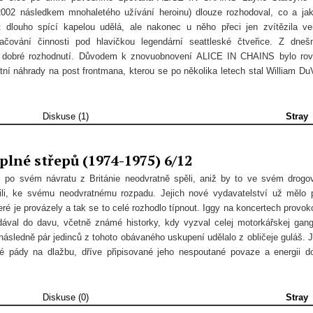
2002 následkem mnohaletého užívání heroinu) dlouze rozhodoval, co a ja
 dlouho spící kapelou udělá, ale nakonec u něho přeci jen zvítězila ve
račování činnosti pod hlavičkou legendární seattleské čtveřice. Z dneš
o dobré rozhodnutí. Důvodem k znovuobnovení ALICE IN CHAINS bylo ro
ní náhrady na post frontmana, kterou se po několika letech stal William DuV
Diskuse (1)
Stray
plné střepů (1974-1975) 6/12
 svém návratu z Británie neodvratně spěli, aniž by to ve svém drog
ili, ke svému neodvratnému rozpadu. Jejich nové vydavatelství už mělo 
ré je provázely a tak se to celé rozhodlo típnout. Iggy na koncertech provok
dával do davu, včetně známé historky, kdy vyzval celej motorkářskej gan
následně pár jedinců z tohoto obávaného uskupení udělalo z obličeje guláš. 
né pády na dlažbu, dříve připisované jeho nespoutané povaze a energii d
Diskuse (0)
Stray