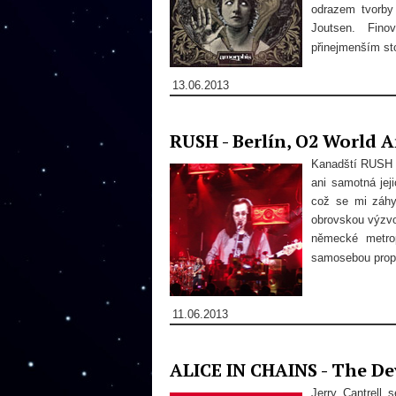
odrazem tvorby
Joutsen. Fino
přinejmenším sto
13.06.2013
RUSH - Berlín, O2 World A
Kanadští RUSH o
ani samotná jej
což se mi záhy 
obrovskou výzvou
německé metrop
samosebou propa
11.06.2013
ALICE IN CHAINS - The De
Jerry Cantrell