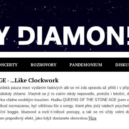
ONCERTY
ROZHOVORY
PANDEMONIUM
DISKU
 - ...Like Clockwork
tiletá pauza mezi vydáním řadových alb se mi zdá opravdu až příliš i v pří
álokdy zklame. Vlastně se jí to zatím nikdy nepovedlo, protože i letošní, d
ovka vládne osobitým kouzlem. Hudbu QUEENS OF THE STONE AGE jsem 
ěkud rozmazanou, byť většinou šlo o songy, které přes jistý nádech psyched
iční boggie, bluesové a rock´n´rollové postupy, a tak se mi vždy velmi d
Více
en prapodivný efekt, jako když dostanete obrovskou