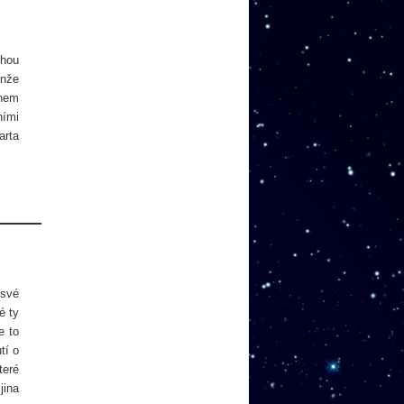
uhou
enže
rnem
ními
arta
 své
é ty
e to
tí o
teré
jina