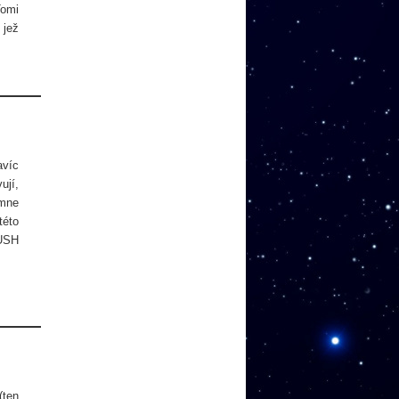
Tomi
jež
avíc
ují,
 mne
této
RUSH
(ten