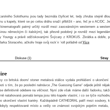
carského Solothurnu jsou tady bezmála čtyřicet let, tedy zhruba stejně dlo
u u kapely, které se po celou dráhu snaží přiblížit – ano, řeč je o AC/DC. J
v kinematografii patrný určitý rozdíl mezi zaoceánským westernem a weste
inou německým či italským), tak přesně podobný je rovněž mezi legendár
try Youngy a právě odžískovanými Švýcary z KROKUS. Zkrátka a dobře, p
Více
rka Storaceho, ačkoliv hraje svůj rock´n ´roll pořádně od
Diskuse (1)
Stray
ire
oky co britská doom/ stoner metalová stálice vydala prohlášení o ukončení
nosti s tím, že po poslední nahrávce „The Guessing Game“ odjede ještě nějak
 se definitivně odebere na věčnost. Nyní zde však máme další řadovku, takž
ně natahovaná pomalá tempa jsou této kapele vlastní, i co se týče rozhodnu
o ukončení vlastní kariéry. Každopádně CATHEDRAL patří mezi soubory, k
dobyly respektované místo a vešly ve známost svojským pojetím metalu, 