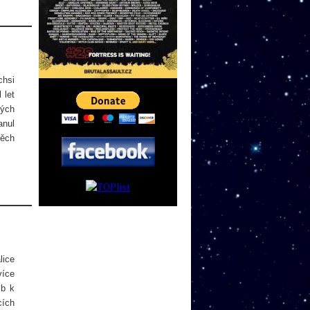
chsi
 let
ných
anul
pěch
lice
více
lb k
cích