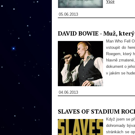
Více
05.06.2013
DAVID BOWIE - Muž, který 
Man Who Fell On
vstoupit do her
Roegem, který ho
hlavně zmatené,
dokument o jeho
v jakém se hude
04.06.2013
SLAVES OF STADIUM ROCK 
Když jsem se p
dohromady býva
stránkách se op