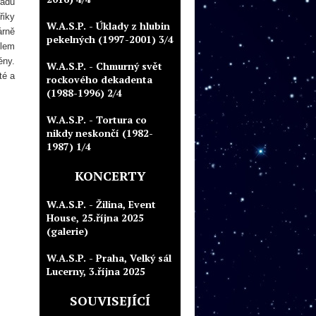
řadu
řiky
W.A.S.P. - Úklady z hlubin
árně
pekelných (1997-2001) 3/4
ílem
ény.
W.A.S.P. - Chmurný svět
té a
rockového dekadenta
(1988-1996) 2/4
W.A.S.P. - Tortura co
nikdy neskončí (1982-
1987) 1/4
KONCERTY
W.A.S.P. - Žilina, Event
House, 25.října 2025
(galerie)
W.A.S.P. - Praha, Velký sál
Lucerny, 3.října 2025
SOUVISEJÍCÍ