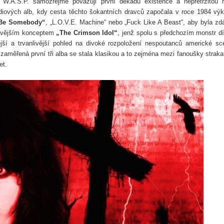
u W.A.S.P. samozřejmě považuji první dekádu existence a nepřetržitou 
udiových alb, kdy cesta těchto šokantních dravců započala v roce 1984 výk
 Be Somebody“
, „L.O.V.E. Machine“ nebo „Fuck Like A Beast“, aby byla zd
livějším konceptem
„The Crimson Idol“
, jenž spolu s předchozím monstr d
ší a trvanlivější pohled na divoké rozpoložení nespoutanců americké sc
i zaměřená první tři alba se stala klasikou a to zejména mezi fanoušky straka
et.