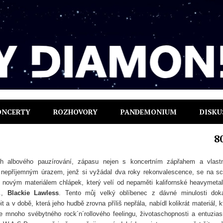
ONCERTY
ROZHOVORY
PANDEMONIUM
DISKU
8
h albového pauzírování, zápasu nejen s koncertním zápřahem a vlast
 nepříjemným úrazem, jenž si vyžádal dva roky rekonvalescence, se na s
 novým materiálem chlápek, který velí od nepaměti kalifornské heavymeta
P.,
Blackie Lawless
. Tento můj velký oblíbenec z dávné minulosti dok
 a v době, která jeho hudbě zrovna příliš nepřála, nabídl kolikrát materiál, k
e mnoho svébytného rock´n´rollového feelingu, životaschopnosti a entuzia