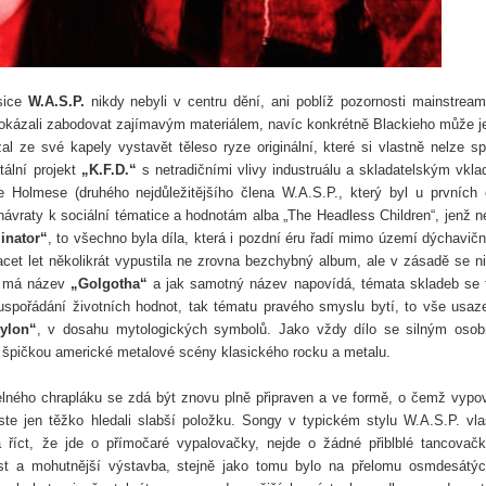
sice
W.A.S.P.
nikdy nebyli v centru dění, ani poblíž pozornosti mainstrea
okázali zabodovat zajímavým materiálem, navíc konkrétně Blackieho může j
 ze své kapely vystavět těleso ryze originální, které si vlastně nelze sp
ální projekt
„K.F.D.“
s netradičními vlivy industruálu a skladatelským vkl
se Holmese (druhého nejdůležitějšího člena W.A.S.P., který byl u prvních 
ávraty k sociální tématice a hodnotám alba „The Headless Children“, jenž n
inator“
, to všechno byla díla, která i pozdní éru řadí mimo území dýchavič
cet let několikrát vypustila ne zrovna bezchybný album, ale v zásadě se n
ka má název
„Golgotha“
a jak samotný název napovídá, témata skladeb se 
uspořádání životních hodnot, tak tématu pravého smyslu bytí, to vše usaz
ylon“
,
v dosahu mytologických symbolů. Jako vždy dílo se silným oso
špičkou americké metalové scény klasického rocku a metalu.
elného chrapláku se zdá být znovu plně připraven a ve formě, o čemž vypo
ste jen těžko hledali slabší položku. Songy v typickém stylu W.A.S.P. vla
á říct, že jde o přímočaré vypalovačky, nejde o žádné přiblblé tancovač
atost a mohutnější výstavba, stejně jako tomu bylo na přelomu osmdesátý