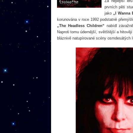
Za nejlepší ér
prvních pěti st
jako
„I Wanna
korunována v roce 1992 podstatně přemýš
„The Headless Children“
nabídl závažněj
Naproti tomu údernější, světštější a hitověj
bláznivě natupírované scény osmdesátých l