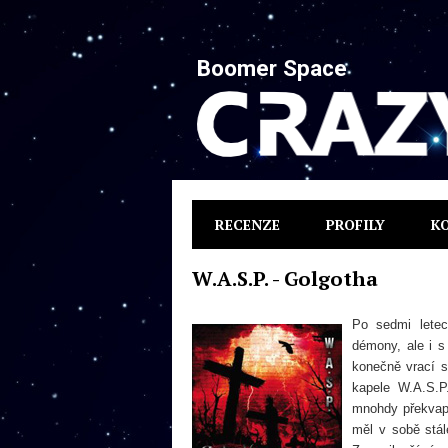
Boomer Space
RECENZE
PROFILY
K
W.A.S.P. - Golgotha
Po sedmi letec
démony, ale i s
konečně vrací s
kapele W.A.S.
mnohdy překvapit
měl v sobě stál