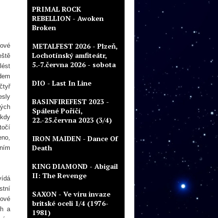
PRIMAL ROCK
REBELLION - Awoken
Broken
METALFEST 2026 - Plzeň,
mové
Lochotínský amfiteátr,
eště
5.-7.června 2026 - sobota
lést
adem
DIO - Last In Line
čtyř
esly
BASINFIREFEST 2023 -
ných
Spálené Poříčí,
ikdy
22.-25.června 2023 (3/4)
točí
eno,
IRON MAIDEN - Dance Of
Death
bním
KING DIAMOND - Abigail
II: The Revenge
vídá
stní
SAXON - Ve víru invaze
kové
britské oceli 1/4 (1976-
ch a
1981)