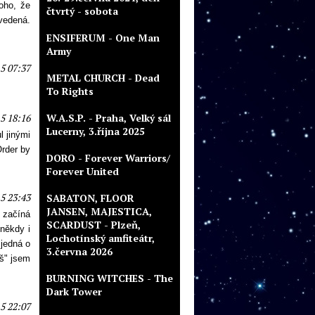
oho, že
čtvrtý - sobota
ovedená.
ENSIFERUM - One Man
Army
5 07:37
METAL CHURCH - Dead
To Rights
5 18:16
W.A.S.P. - Praha, Velký sál
Lucerny, 3.října 2025
l jinými
Order by
DORO - Forever Warriors/
Forever United
5 23:43
SABATON, FLOOR
JANSEN, MAJESTICA,
 začíná
SCARDUST - Plzeň,
někdy i
Lochotínský amfiteátr,
 jedná o
3.června 2026
oš" jsem
BURNING WITCHES - The
Dark Tower
5 22:07