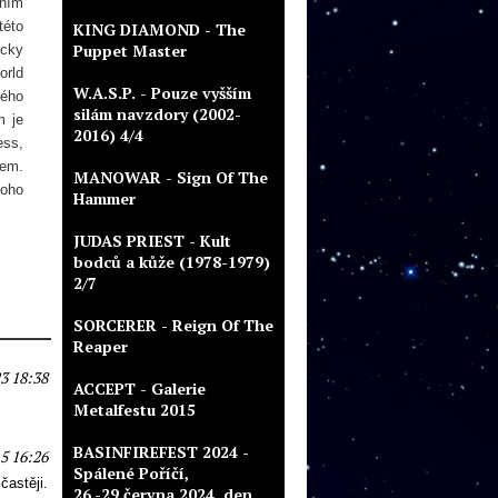
tním
této
KING DIAMOND - The
Puppet Master
icky
orld
W.A.S.P. - Pouze vyšším
vého
silám navzdory (2002-
m je
2016) 4/4
ess,
tem.
MANOWAR - Sign Of The
toho
Hammer
JUDAS PRIEST - Kult
bodců a kůže (1978-1979)
2/7
SORCERER - Reign Of The
Reaper
3 18:38
ACCEPT - Galerie
Metalfestu 2015
BASINFIREFEST 2024 -
5 16:26
Spálené Poříčí,
astěji.
26.-29.června 2024, den