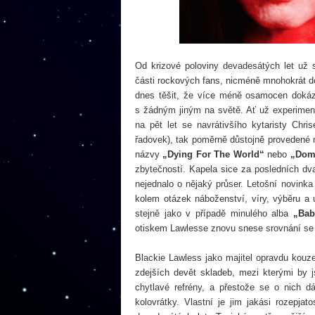
Od krizové poloviny devadesátých let už 
části rockových fans, nicméně mnohokrát d
dnes těšit, že více méně osamocen dokázal
s žádným jiným na světě. Ať už experiment
na pět let se navrátivšího kytaristy Chri
řadovek), tak poměrně důstojně provedené n
názvy
„Dying For The World“
nebo
„Dom
zbytečností. Kapela sice za posledních dva
nejednalo o nějaký průser. Letošní novin
kolem otázek náboženství, víry, výběru a 
stejně jako v případě minulého alba
„Bab
otiskem Lawlesse znovu snese srovnání se 
Blackie Lawless jako majitel opravdu kouz
zdejších devět skladeb, mezi kterými by j
chytlavé refrény, a přestože se o nich d
kolovrátky. Vlastní je jim jakási rozepj