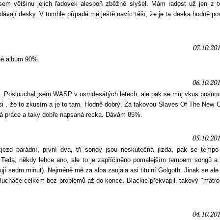
sem většinu jejich řadovek alespoň zběžně slyšel. Mám radost už jen z t
ydávají desky. V tomhle případě mě ještě navíc těší, že je ta deska hodně p
07.10.201
kné album 90%
06.10.201
ní. Poslouchal jsem WASP v osmdesátých letech, ale pak se můj vkus posunu
 si , že to zkusím a je to tam. Hodně dobrý. Za takovou Slaves Of The New 
ná práce a taky dobře napsaná recka. Dávám 85%.
05.10.201
ezd parádní, první dva, tři songy jsou neskutečná jízda, pak se tempo
. Teda, někdy lehce ano, ale to je zapříčiněno pomalejším tempem songů a 
ují sedm minut). Nejméně mě za alba zaujala asi titulní Golgoth. Jinak se ale
osluchače celkem bez problémů až do konce. Blackie překvapil, takový "matr
04.10.201