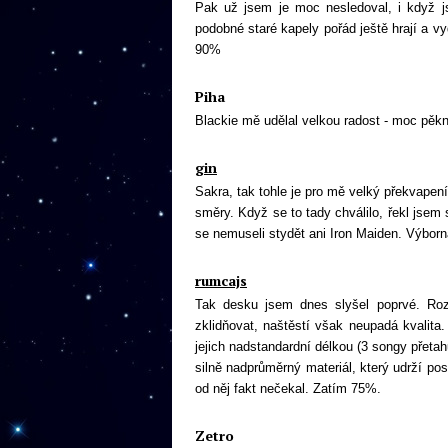
Pak už jsem je moc nesledoval, i když j
podobné staré kapely pořád ještě hrají a v
90%
Piha
Blackie mě udělal velkou radost - moc pě
gin
Sakra, tak tohle je pro mě velký překvape
směry. Když se to tady chválilo, řekl jsem
se nemuseli stydět ani Iron Maiden. Výbor
rumcajs
Tak desku jsem dnes slyšel poprvé. Rozj
zklidňovat, naštěstí však neupadá kvalita
jejich nadstandardní délkou (3 songy přetah
silně nadprůměrný materiál, který udrží p
od něj fakt nečekal. Zatím 75%.
Zetro