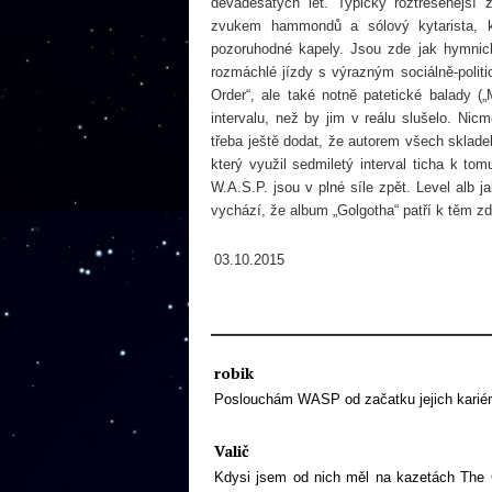
devadesátých let. Typický roztřesenější
zvukem hammondů a sólový kytarista, 
pozoruhodné kapely. Jsou zde jak hymnick
rozmáchlé jízdy s výrazným sociálně-polit
Order“, ale také notně patetické balady 
intervalu, než by jim v reálu slušelo. Nic
třeba ještě dodat, že autorem všech sklade
který využil sedmiletý interval ticha k t
W.A.S.P. jsou v plné síle zpět. Level alb 
vychází, že album „Golgotha“ patří k těm zd
03.10.2015
robik
Poslouchám WASP od začatku jejich karié
Valič
Kdysi jsem od nich měl na kazetách The Cr