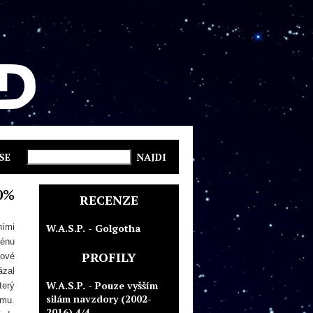
SE
0%
RECENZE
ními
W.A.S.P. - Golgotha
cénu
PROFILY
lové
ázal
W.A.S.P. - Pouze vyšším
terý
silám navzdory (2002-
smu.
2016) 4/4