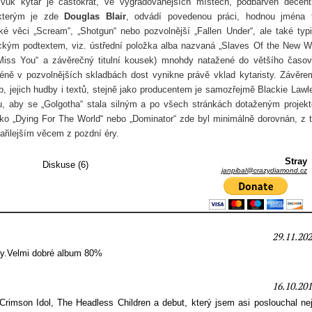
 zvuk kytar je častokrát, ve vygradovanějších místech, podbarven decen
kterým je zde
Douglas Blair
, odvádí povedenou práci, hodnou jména 
é věci „Scream“, „Shotgun“ nebo pozvolnější „Fallen Under“, ale také typ
ickým podtextem, viz. ústřední položka alba nazvaná „Slaves Of the New W
(„Miss You“ a závěrečný titulní kousek) mnohdy natažené do většího časo
méně v pozvolnějších skladbách dost vynikne právě vklad kytaristy. Závěre
b, jejich hudby i textů, stejně jako producentem je samozřejmě Blackie Lawl
omu, aby se „Golgotha“ stala silným a po všech stránkách dotaženým projek
jako „Dying For The World“ nebo „Dominator“ zde byl minimálně dorovnán, z 
ařilejším věcem z pozdní éry.
Stray
Diskuse (6)
janpibal@crazydiamond.cz
29.11.202
ry.Velmi dobré album 80%
16.10.201
imson Idol, The Headless Children a debut, který jsem asi poslouchal nejč