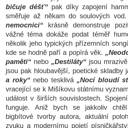
bičuje déšť“
pak díky zapojení ham
směřuje až někam do soulových vod
nemocnici“
krásně demonstruje pozit
vážné téma dokáže podat téměř humo
několik jeho typických přízemních song
kde se hodně paří a popírá věk.
„Neodc
paměti“
nebo
„Destiláty“
jsou mrazivě
jsou pak hloubavější, poetické skladby j
a roky“
nebo tesklivá
„Nocí bloudí st
vracející se k Mišíkovu státnímu vyzname
událost v širších souvislostech. Spoje
funguje. Aniž bych se jakkoliv chtěl
bigbítové tvorby autora, aktuální pol
zvuku a modernímu pojetí písničkářstv