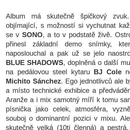
Album má skutečně špičkový zvuk. K
objímající, s možností si vychutnat ka
se v
SONO
, a to v podstatě živě. Ostr
přinesl základní demo snímky, kt
naposlouchal a pak už se jelo naostr
BLUE SHADOWS
, doplněná o další muz
na pedálovou steel kytaru
BJ Cole
n
Michito Sánchez
. Ego jednotlivců ale 
a místo technické exhibice a předváděn
Aranže a i mix samotný míří k tomu sa
písnička jako celek, atmosféra, vyzně
souboj o dominantní pozici v mixu. Al
skutečně velká (10ti členná) a pestrá