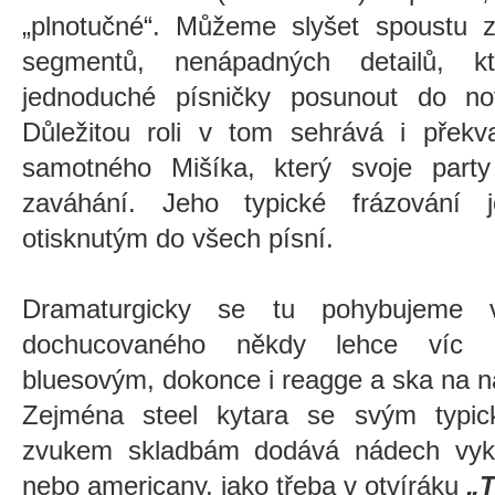
„plnotučné“. Můžeme slyšet spoustu z
segmentů, nenápadných detailů, kt
jednoduché písničky posunout do no
Důležitou roli v tom sehrává i překv
samotného Mišíka, který svoje part
zaváhání. Jeho typické frázování
otisknutým do všech písní.
Dramaturgicky se tu pohybujeme v 
dochucovaného někdy lehce víc 
bluesovým, dokonce i reagge a ska na 
Zejména steel kytara se svým typic
zvukem skladbám dodává nádech vykl
nebo americany, jako třeba v otvíráku
„T