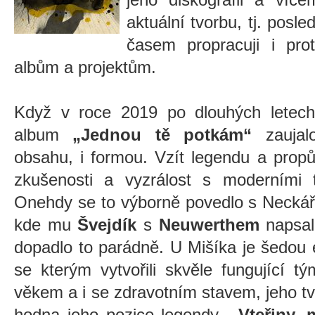
aktuální tvorbu, tj. posle
časem propracuji i pro
albům a projektům.
Když v roce 2019 po dlouhých letec
album
„Jednou tě potkám“
zauja
obsahu, i formou. Vzít legendu a propůj
zkušenosti a vyzrálost s moderními tr
Onehdy se to výborně povedlo s Neck
kde mu
Švejdík
s
Neuwerthem
napsali
dopadlo to parádně. U Mišíka je šedou
se kterým vytvořili skvěle fungující t
věkem a i se zdravotním stavem, jeho tv
hodna jeho pozice legendy.
„Vteřiny, 