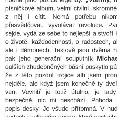
písničkové album, velmi civilní, skromné
z něj i cítit. Nemá potřebu nikom
přesvědčovat, vyvolávat revoluce. Pa
sejde, vydá ze sebe to nejlepší a stvoří 
o životě, každodennosti, o radostech, al
ale i démonech. Textově jsou dvěma h
pak jeho generační souputník
Micha
dalších zhudebněných básní poskytlo pár
že z této pozdní trojice alb jsem pron
nejdéle, ale když jsem konečně ty dve
ven. Vevnitř je totiž útulno, je tad
bezpečně, nic mi neschází. Pohoda bu
popis desky. Je všude přítomná. V hud
textech i celkovém dojmu, který poslucha