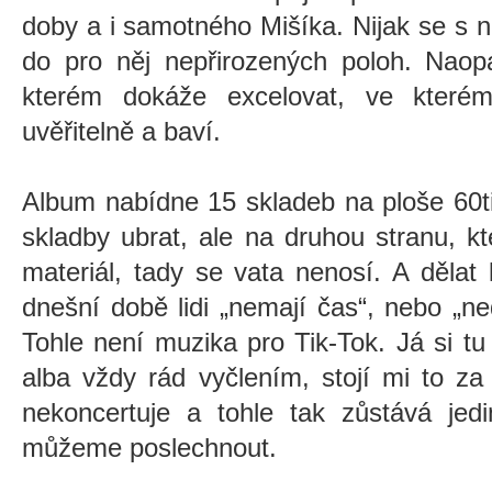
doby a i samotného Mišíka. Nijak se s 
do pro něj nepřirozených poloh. Naopa
kterém dokáže excelovat, ve kterém
uvěřitelně a baví.
Album nabídne 15 skladeb na ploše 60t
skladby ubrat, ale na druhou stranu, k
materiál, tady se vata nenosí. A dělat
dnešní době lidi „nemají čas“, nebo „n
Tohle není muzika pro Tik-Tok. Já si t
alba vždy rád vyčlením, stojí mi to z
nekoncertuje a tohle tak zůstává jedi
můžeme poslechnout.