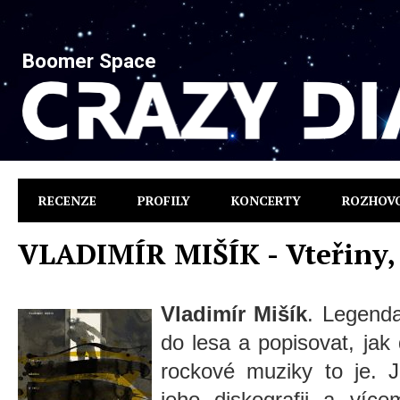
Boomer Space
RECENZE
PROFILY
KONCERTY
ROZHOV
VLADIMÍR MIŠÍK - Vteřiny,
Vladimír Mišík
. Legenda
do lesa a popisovat, jak
rockové muziky to je. 
jeho diskografii a víc