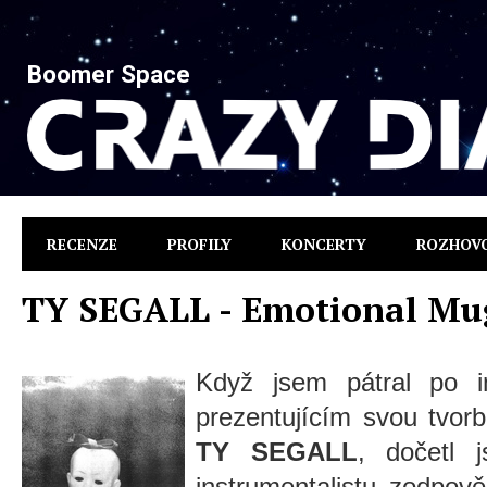
Boomer Space
RECENZE
PROFILY
KONCERTY
ROZHOV
TY SEGALL - Emotional Mu
Když jsem pátral po i
prezentujícím svou tvor
TY SEGALL
, dočetl 
instrumentalistu zodpov