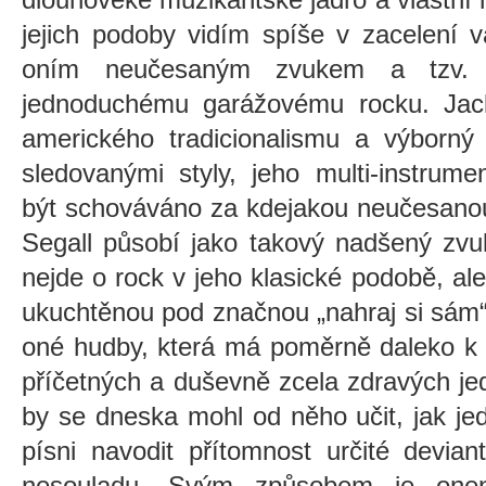
jejich podoby vidím spíše v zacelení 
oním neučesaným zvukem a tzv. 
jednoduchému garážovému rocku. Jack 
amerického tradicionalismu a výborný
sledovanými styly, jeho multi-instrume
být schováváno za kdejakou neučesano
Segall působí jako takový nadšený zvu
nejde o rock v jeho klasické podobě, ale 
ukuchtěnou pod značnou „nahraj si sám“.
oné hudby, která má poměrně daleko k 
příčetných a duševně zcela zdravých je
by se dneska mohl od něho učit, jak je
písni navodit přítomnost určité devia
nesouladu. Svým způsobem je one