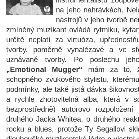
na jeho nahrávkách. Nel
nástrojů v jeho tvorbě n
zmíněný muzikant ovládá rytmiku, kytar
určitě neplatí za virtuóza, upřednostň
tvorby, poměrně vynalézavé a ve sfé
uznávané tvorby. Po poslechu je
„Emotional Mugger“
mám za to, ž
schopného zvukového stylistu, kterém
podmínky, ale také jistá dávka šikovnos
a rychle zhotovitelná alba, která v s
bezprostředně) autorovo rozpoložen
druhého Jacka Whitea, o druhého reakti
rocku a blues, protože Ty Segallovi sk
dlouhověké muzikantské jádro a vlastní n