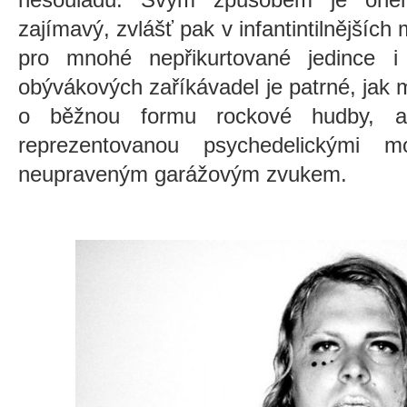
zajímavý, zvlášť pak v infantintilnějšíc
pro mnohé nepřikurtované jedince i
obývákových zaříkávadel je patrné, jak 
o běžnou formu rockové hudby, ale
reprezentovanou psychedelickými m
neupraveným garážovým zvukem.