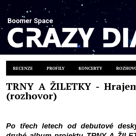
Boomer Space
RECENZE
PROFILY
KONCERTY
ROZHOV
TRNY A ŽILETKY - Hrajem
(rozhovor)
Po třech letech od debutové desk
druhé album projektu TRNY A ŽILET