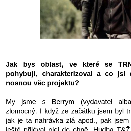
Jak bys oblast, ve které se T
pohybují, charakterizoval a co jsi
nosnou věc projektu?
My jsme s Berrym (vydavatel alba)
zlomocný. I když ze začátku jsem byl t
jak je ta nahrávka zlá apod., pak jsem 
ještě přiléval olej do ohně. Hudba T&Ž