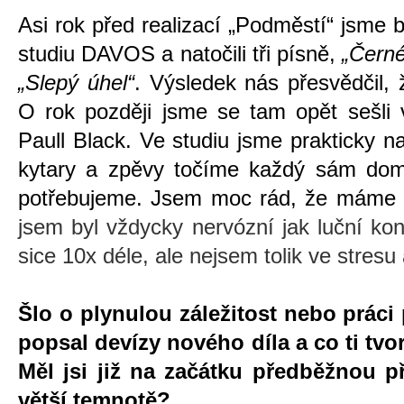
Asi rok před realizací „Podměstí“ jsme b
studiu DAVOS a natočili tři písně,
„Černé
„Slepý úhel“
. Výsledek nás přesvědčil,
O rok později jsme se tam opět sešli 
Paull Black. Ve studiu jsme prakticky nah
kytary a zpěvy točíme každý sám doma
potřebujeme. Jsem moc rád, že máme 
jsem byl vždycky nervózní jak luční kon
sice 10x déle, ale nejsem tolik ve stresu
Šlo o plynulou záležitost nebo práci
popsal devízy nového díla a co ti tvo
Měl jsi již na začátku předběžnou př
větší temnotě?