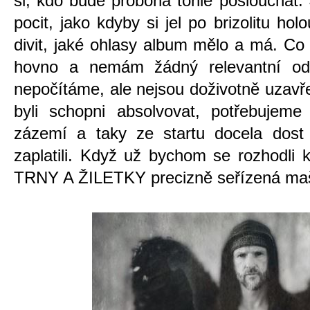
si, kdo bude proboha tohle poslouchat.
pocit, jako kdyby si jel po brizolitu hol
divit, jaké ohlasy album mělo a má. Co
hovno a nemám žádný relevantní odh
nepočítáme, ale nejsou doživotně uzavř
byli schopni absolvovat, potřebujeme 
zázemí a taky ze startu docela dost
zaplatili. Když už bychom se rozhodli 
TRNY A ŽILETKY precizně seřízená maš