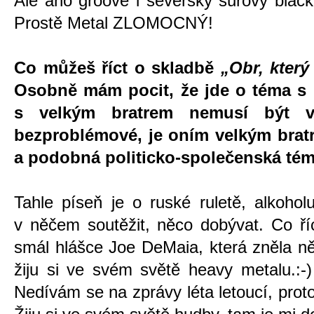
Ale ano groove i severský surový black
Prostě Metal ZLOMOCNÝ!
Co můžeš říct o skladbě
„Obr, který
Osobně mám pocit, že jde o téma s 
s velkým bratrem nemusí být 
bezproblémové, je oním velkým bra
a podobná politicko-společenská té
Tahle píseň je o ruské ruletě, alkoho
v něčem soutěžit, něco dobývat. Co říc
smál hlášce Joe DeMaia, která zněla ně
žiju si ve svém světě heavy metalu.:-)
Nedívám se na zprávy léta letoucí, proto