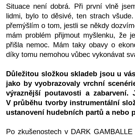
Situace není dobrá. Při první vlně js
lidmi, bylo to děsivé, ten strach všude
přemýšlím o tom, jestli se někdy dozví
mám problém přijmout myšlenku, že je
přišla nemoc. Mám taky obavy o ekonomi
díky tomu nemohou vůbec vykonávat svá
Důležitou složkou skladeb jsou u vás 
jako by vyobrazovaly vrchní scenéri
výraznější poutavosti a zabarvení.
V průběhu tvorby instrumentální sl
ustanovení hudebních partů a nebo 
Po zkušenostech v DARK GAMBALLE u