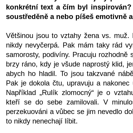
konkrétní text a čím byl inspirován?
soustředěně a nebo píšeš emotivně a
Většinou jsou to vztahy žena vs. muž. 
nikdy nevyčerpá. Pak mám taky rád vym
samorosty, podivíny. Pracuju rozhodně 
brzy ráno, kdy je všude naprostý klid,
abych ho hladil. To jsou takzvané náběr
Pak je dokola čtu, upravuju a nakonec
Například „Rulík zlomocný“ je o vztahu
kteří se do sebe zamilovali. V minulo
perzekuováni a vůbec se jim nevedlo dobř
to nikdy nenechají líbit.