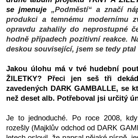
se jmenuje
„Podměstí“ a značí ná
produkci a temnému modernímu zv
opravdu zahalily do neprostupné če
hodně případech pozitivní reakce. 
deskou související, jsem se tedy ptal
Jakou úlohu má v tvé hudební pout
ŽILETKY? Přeci jen seš tři dek
zavedených DARK GAMBALLE, se kte
než deset alb. Potřeboval jsi určitý 
Je to jednoduché. Po roce 2008, kdy
rozešly (Majklův odchod od DARK GAMB
letech oslovil, že napsal nějaké písně, je