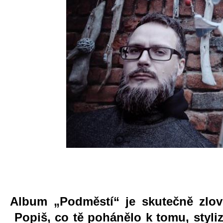
Album „Podměstí“ je skutečně zlově
Popiš, co tě pohánělo k tomu, styli