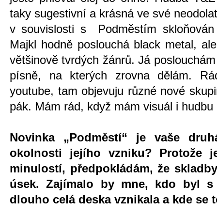
taky sugestivní a krásná ve své neodolate
v souvislosti s Podměstím skloňován 
Majkl hodně poslouchá black metal, ale
většinově tvrdých žánrů. Já poslouchám
písně, na kterých zrovna dělám. Rá
youtube, tam objevuju různé nové skupi
pák. Mám rád, když mám visuál i hudbu 
Novinka „Podměstí“ je vaše druhá
okolnosti jejího vzniku? Protože j
minulostí, předpokládám, že skladby
úsek. Zajímalo by mne, kdo byl s
dlouho celá deska vznikala a kde se t