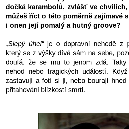
dočká karambolů, zvlášť ve chvílích
můžeš říct o této poměrně zajímavé sk
i onen její pomalý a hutný groove?
„Slepý úhel“
je o dopravní nehodě z p
který se z výšky dívá sám na sebe, poz
doufá, že se mu to jenom zdá. Taky
nehod nebo tragických událostí. Když 
zastavují a fotí si ji, nebo bourají hne
přitahováni blízkostí smrti.