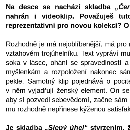
Na desce se nachází skladba
„Čer
nahrán i videoklip. Považuješ tut
reprezentativní pro novou kolekci? O
Rozhodně je má nejoblíbenější, má pro 
vztahovém trojúhelníku. Text vypráví mu
soka v lásce, ohání se spravedlností 
myšlenkám a rozpoložení nakonec sá
pekle. Samotný klip pojednává o poci
v něm vyjadřují ženský element. On se 
aby si pozvedl sebevědomí, začne sám 
mu rozhodně nepřinese kýženou satisfak
Je skladba
„Slepý úhel“
stvrzením, ž