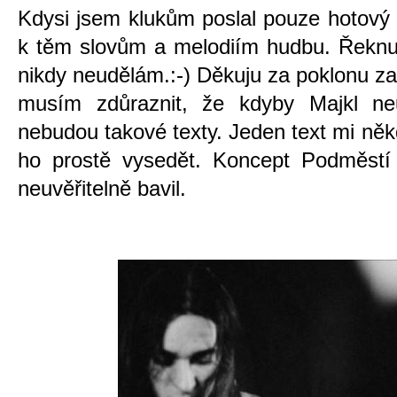
Kdysi jsem klukům poslal pouze hotový 
k těm slovům a melodiím hudbu. Řeknu t
nikdy neudělám.:-) Děkuju za poklonu za 
musím zdůraznit, že kdyby Majkl ne
nebudou takové texty. Jeden text mi ně
ho prostě vysedět. Koncept Podměstí 
neuvěřitelně bavil.