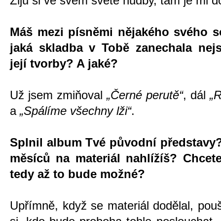
Žiju si ve svém světě hudby, tam je mi d
Máš mezi písněmi nějakého svého s
jaká skladba v Tobě zanechala nej
její tvorby? A jaké?
Už jsem zmiňoval
„Černé perutě“
, dál
„R
a
„Spálíme všechny lži“
.
Splnil album Tvé původní představy
měsíců na materiál nahlížíš? Chcete
tedy až to bude možné?
Upřímně, když se materiál dodělal, poušt