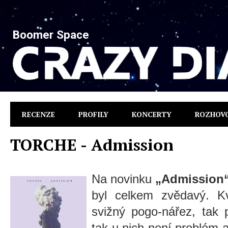
Boomer Space
RECENZE
PROFILY
KONCERTY
ROZHOV
TORCHE - Admission
Na novinku
„Admission
byl celkem zvědavý. Kv
svižný pogo-nářez, tak 
tak u nich není problém a