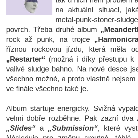
na aktuální situaci, jak
metal-punk-stoner-slud
povrch. Třeba druhé album
„Meandert
rock až punk, na trojce
„Harmonicra
říznou rockovou jízdu, která měla o
„Restarter“
(možná i díky přestupu k
valivé sludge bahno. Na nové desce jse
všechno možné, a proto vlastně nejsem
ve finále všechno také je.
Album startuje energicky. Svižná vypa
velmi dobře rozběhne. Pak zazní dva z
„Slides“
a
„Submission“
, které vys
Následuje pro změnu smutná, táhlá