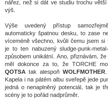
nářez, než si dát ve studiu trochu větší
výš.
Výše uvedený přístup samozřejm
automaticky špatnou desku, to zase ne
víceméně všechno, kvůli čemu jsem si tuh
je to ten nabuzený sludge-punk-metal-
způsobem unikátní. Ano, přiznávám, že 
měl dokonce za to, že TORCHE moh
QOTSA
tak alespoň
WOLFMOTHER
.
Kapela i na pátém albu sveřepě jede pu
jedná o nenaplněný potenciál, tak je t
scény je to pořád nadprůměr.