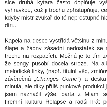
sice druhá kytara často doplňuje v
vyhrávkou, což ji trochu zpřístupňuje, c
kdyby mistr zvukař do té neprostupné hl
díru.
Kapela na desce vystřídá většinu z min
šlape a žádný zásadní nedostatek se 
trochu na rozpacích. Možná je to tím 
že songy působí docela stroze. Na alb
melodické linky, (např. titulní věc, zmi
závěrečná
„Changes Come“
) a deska
minulá, ale díky příliš punkové produkci
jsem naznačil výše, parta z Miami se
firemní kulturu Relapse a radši hrát p