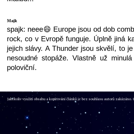
Majk
spajk: neee😄 Europe jsou od dob comb
rock, co v Evropě funguje. Úplně jiná 
jejich slávy. A Thunder jsou skvělí, to j
nesoudné stopáže. Vlastně už minulá
poloviční.
Jakékoliv využití obsahu a kopírování článků je bez souhlasu autorů zakázán