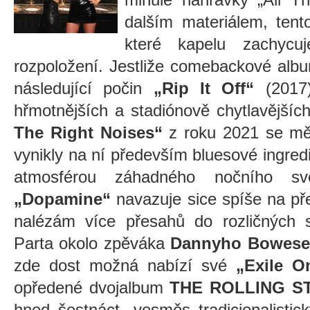
dalším materiálem, tent
které kapelu zachycu
rozpoložení. Jestliže comebackové al
následující počin
„Rip It Off“
(2017)
hřmotnějších a stadiónově chytlavější
The Right Noises“
z roku 2021 se mě 
vynikly na ní především bluesové ingred
atmosférou záhadného nočního sv
„Dopamine“
navazuje sice spíše na pře
nalézám více přesahů do rozličných s
Parta okolo zpěváka
Dannyho Bowese
zde dost možná nabízí své
„Exile O
opředené dvojalbum
THE ROLLING S
hned šestnáct, vesměs tradicionalisti