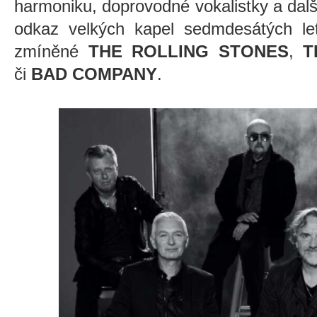
harmoniku, doprovodné vokalistky a další
odkaz velkých kapel sedmdesátých le
zmíněné
THE ROLLING STONES
,
T
či
BAD COMPANY
.