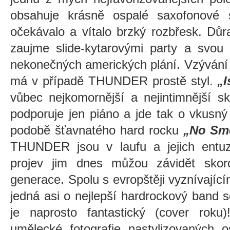
obsahuje krásně ospalé saxofonové s
očekávalo a vítalo brzký rozbřesk.
Důr
zaujme slide-kytarovými party a svou 
nekonečných amerických plání. Vzývání
má v případě THUNDER prostě styl.
„
vůbec nejkomornější a nejintimnější 
podporuje jen piáno a jde tak o vkusný
podobě šťavnatého hard rocku
„No Smo
THUNDER jsou v laufu a jejich entu
projev jim dnes můžou závidět skor
generace. Spolu s evropštěji vyznívajíc
jedná asi o nejlepší hardrockový band 
je naprosto fantastický (cover rok
umělecké fotografie nastylizovaných 