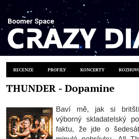
Boomer Space
RECENZE
PROFILY
KONCERTY
ROZHOV
THUNDER - Dopamine
Baví mě, jak si britš
výborný skladatelský pot
faktu, že jde o šedesát
minulé nahrávky „All Th