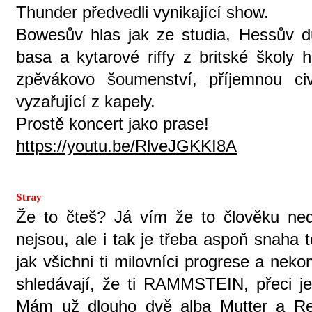
Thunder předvedli vynikající show.
Bowesův hlas jak ze studia, Hessův d
basa a kytarové riffy z britské školy 
zpěvákovo šoumenství, příjemnou ci
vyzařující z kapely.
Prostě koncert jako prase!
https://youtu.be/RlveJGKKI8A
Stray
Že to čteš? Já vím že to člověku ned
nejsou, ale i tak je třeba aspoň snaha 
jak všichni ti milovníci progrese a ne
shledávají, že ti RAMMSTEIN, přeci je
Mám už dlouho dvě alba Mutter a Rei