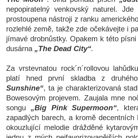
nepopiratelný venkovský naturel. Jd
prostoupena nástroji z ranku amerického 
rozlehlé země, takže zde očekávejte i pa
jímavé drobnůstky. Opakem k této písni
dusárna
„The Dead City“
.
Za vrstevnatou rock´n´rollovou lahůd
platí hned první skladba z druhé
Sunshine“
, ta je charakterizovaná st
Bowesovým projevem. Zaujala mne noč
songu
„Big Pink Supermoon“
, kter
zapadlých barech, a kromě decentních 
okouzlující melodie drážděné kytarový
jednu z mých nejfavorizovanějších po