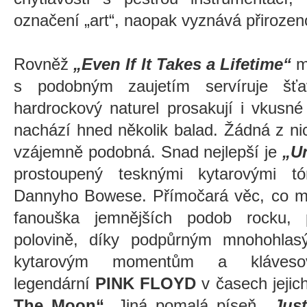
označení
„
art
“
, naopak vyznává přirozen
Rovněž
„Even If It Takes a Lifetime“
má
s podobným zaujetím servíruje šťa
hardrockový naturel prosakují i vkusné
nachází hned několik balad. Žádná z ni
vzájemně podobná. Snad nejlepší je
„Un
prostoupený tesknými kytarovými t
Dannyho Bowese. Přímočará věc, co m
fanouška jemnějších podob rocku,
polovině,
díky podpůrným mnohohlas
kytarovým momentům a kláveso
legendární
PINK FLOYD
v časech jeji
The Moon“
.
Jiná pomalá píseň
„Just