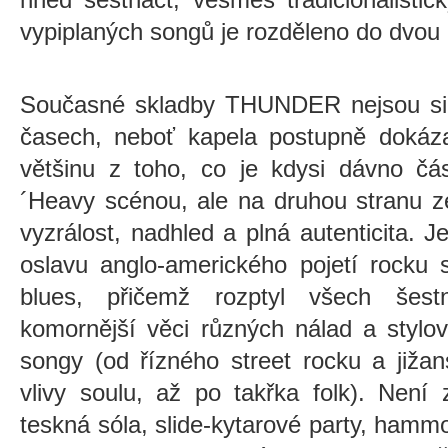
vypiplaných songů je rozděleno do dvou 
Současné skladby THUNDER nejsou sice
časech, neboť kapela postupně dokáza
většinu z toho, co je kdysi dávno čá
´Heavy scénou, ale na druhou stranu 
vyzrálost, nadhled a plná autenticita. Je
oslavu anglo-amerického pojetí rocku 
blues, přičemž rozptyl všech šest
komornější věci různých nálad a stylov
songy (od řízného street rocku a jiža
vlivy soulu, až po takřka folk). Není 
teskná sóla, slide-kytarové party, hamm