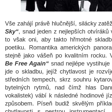
Vše zahájí právě hlučnější, silácky za
Sky“
, snad jeden z nejlepších otvíráků v
to však oni, aby takto hřmotné skladb
poetiku. Romantika amerických panora
stejně jako vášeň po kvalitním rocku.
Be Free Again“
snad nejlépe vystihuje
jde o skladbu, jejíž chytlavost je roz
středních tempech, skrz souhru kytaro
bytelných rytmů, nad čímž hlas Da
vokalistek) vábí k následné hodinové 
způsobem. Píseň budiž skvělým příkla
chytlavosti s pestrou instrumentací,