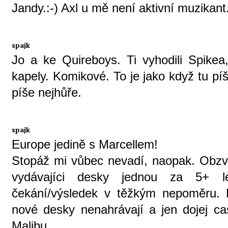
Jandy.:-) Axl u mě není aktivní muzikant.
spajk
Jo a ke Quireboys. Ti vyhodili Spikea,
kapely. Komikové. To je jako když tu pí
píše nejhůře.
spajk
Europe jedině s Marcellem!
Stopáž mi vůbec nevadí, naopak. Obzvl
vydávajíci desky jednou za 5+ l
čekání/výsledek v těžkým nepoměru. 
nové desky nenahrávají a jen dojej ca
Malibu...