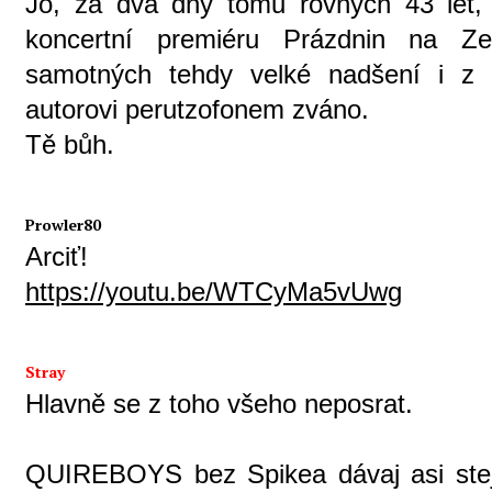
Jo, za dva dny tomu rovných 43 let, 
koncertní premiéru Prázdnin na 
samotných tehdy velké nadšení i z 
autorovi perutzofonem zváno.
Tě bůh.
Prowler80
Arciť!
https://youtu.be/WTCyMa5vUwg
Stray
Hlavně se z toho všeho neposrat.
QUIREBOYS bez Spikea dávaj asi ste