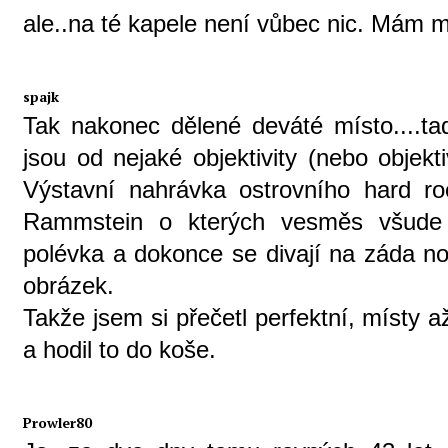
ale..na té kapele není vůbec nic. M
spajk
Tak nakonec dělené deváté místo....tad
jsou od nejaké objektivity (nebo objekt
Výstavní nahrávka ostrovního hard 
Rammstein o kterých vesměs všude 
polévka a dokonce se divají na záda no
obrázek.
Takže jsem si přečetl perfektní, místy a
a hodil to do koše.
Prowler80