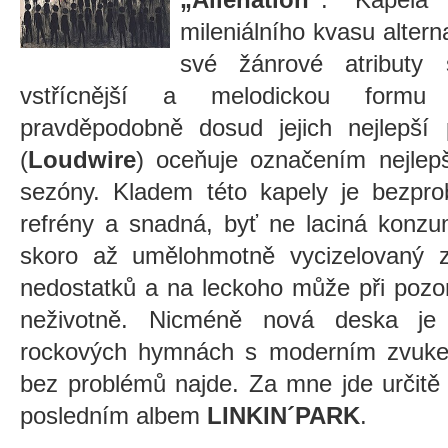
mileniálního kvasu altern
své žánrové atributy
vstřícnější a melodickou formu
pravděpodobně dosud jejich nejlepší p
(
Loudwire
) oceňuje označením nejlepš
sezóny. Kladem této kapely je bezpro
refrény a snadná, byť ne laciná konzu
skoro až umělohmotně vycizelovaný zv
nedostatků a na leckoho může při pozo
neživotně. Nicméně nová deska je 
rockových hymnách s moderním zvukem 
bez problémů najde. Za mne jde určitě
posledním albem
LINKIN´PARK
.