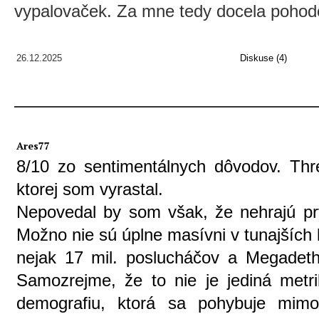
vypalovaček. Za mne tedy docela pohodov
26.12.2025
Diskuse (4)
Ares77
8/10 zo sentimentálnych dôvodov. Th
ktorej som vyrastal.
Nepovedal by som však, že nehrajú prvú
Možno nie sú úplne masívni v tunajších 
nejak 17 mil. poslucháčov a Megadet
Samozrejme, že to nie je jediná metr
demografiu, ktorá sa pohybuje mimo