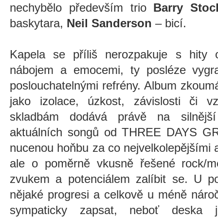
nechybělo především trio
Barry Stoc
baskytara,
Neil Sanderson
– bicí.
Kapela se příliš nerozpakuje s hity 
nábojem a emocemi, ty posléze vygr
poslouchatelnými refrény.
Album zkoum
jako izolace, úzkost, závislosti či v
skladbám dodává právě na silnější
aktuálních songů od THREE DAYS GR
nucenou hoňbu za co nejvelkolepějšími 
ale o poměrně vkusně řešené rock/m
zvukem a potenciálem zalíbit se. U po
nějaké progresi a celkově u méně náro
sympaticky zapsat, neboť deska j