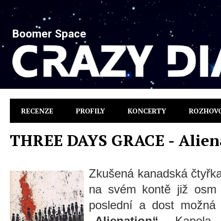
Boomer Space
RECENZE
PROFILY
KONCERTY
ROZHOV
THREE DAYS GRACE - Alien
Zkušená kanadská čtyřk
na svém kontě již osm 
poslední a dost možná 
„Alienation“
. Kapela 