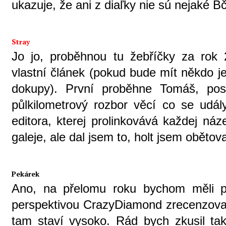
ukazuje, že ani z diaľky nie sú nejaké B
Stray
Jo jo, proběhnou tu žebříčky za rok 
vlastní článek (pokud bude mít někdo jen
dokupy). První proběhne Tomáš, posk
půlkilometrový rozbor věcí co se udály
editora, kterej prolinkovává každej náz
galeje, ale dal jsem to, holt jsem obětov
Pekárek
Ano, na přelomu roku bychom měli p
perspektivou CrazyDiamond zrecenzovat
tam staví vysoko. Rád bych zkusil t