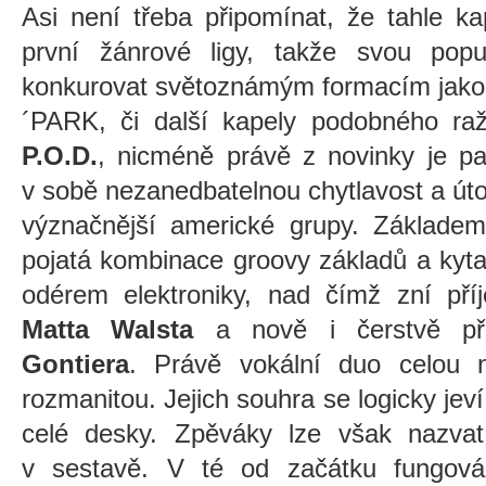
Asi není třeba připomínat, že tahle k
první žánrové ligy, takže svou popu
konkurovat světoznámým formacím jako
´PARK, či další kapely podobného ra
P.O.D.
, nicméně právě z novinky je pat
v sobě nezanedbatelnou chytlavost a út
význačnější americké grupy. Základem
pojatá kombinace groovy základů a kyt
odérem elektroniky, nad čímž zní pří
Matta Walsta
a nově i čerstvě pří
Gontiera
. Právě vokální duo celou n
rozmanitou. Jejich souhra se logicky jeví
celé desky. Zpěváky lze však nazva
v sestavě. V té od začátku fung