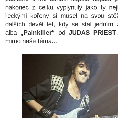
nakonec z celku vyplynuly jako ty nej
řeckými kořeny si musel na svou stěže
dalších devět let, kdy se stal jedním
alba
„Painkiller“
od
JUDAS PRIEST
mimo naše téma...