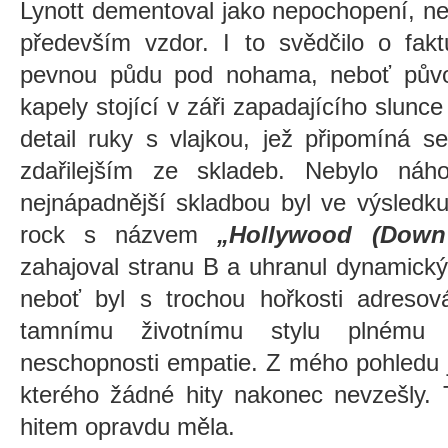
Lynott dementoval jako nepochopení, ne
především vzdor. I to svědčilo o fakt
pevnou půdu pod nohama, neboť půvo
kapely stojící v záři zapadajícího slunc
detail ruky s vlajkou, jež připomíná 
zdařilejším ze skladeb. Nebylo náho
nejnápadnější skladbou byl ve výsledk
rock s názvem
„Hollywood (Dow
zahajoval stranu B a uhranul dynamický
neboť byl s trochou hořkosti adresová
tamnímu životnímu stylu plnému 
neschopnosti empatie. Z mého pohledu j
kterého žádné hity nakonec nevzešly. 
hitem opravdu měla.