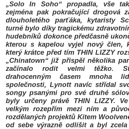
„Solo In Soho“ propadla, vše tak
zejména pak pokračující drogová zá
dlouholetého parťáka, kytaristy S
turné bylo díky tragickému zdravot
hudebníků dokonce předčasně ukonče
kterou s kapelou vyjel nový člen, 
který krátce před tím THIN LIZZY rozš
„Chinatown“ již přispěl několika par
začínalo rodit velmi těžko. Stř
drahocenným časem mnoha lid
společnosti, Lynott navíc střídal 
songy psanými pro své druhé sólo
byly určeny právě THIN LIZZY. Ve
velkým rozepřím mezi ním a pův
rozdělaných projektů Kitem Woolvenem
od sebe výrazně odlišit a byl zcel