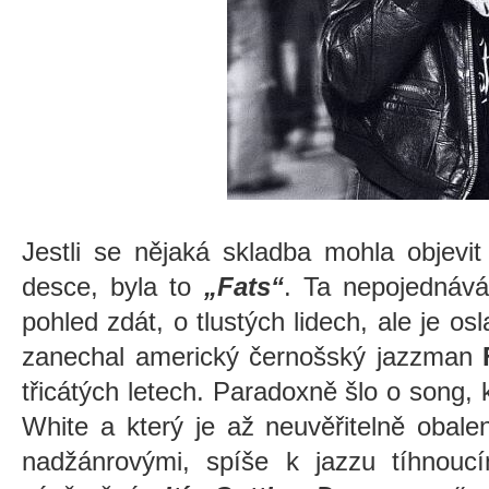
Jestli se nějaká skladba mohla objevi
desce, byla to
„Fats“
. Ta nepojednává
pohled zdát, o tlustých lidech, ale je os
zanechal americký černošský jazzman
třicátých letech. Paradoxně šlo o song, 
White a který je až neuvěřitelně obal
nadžánrovými, spíše k jazzu tíhnoucí