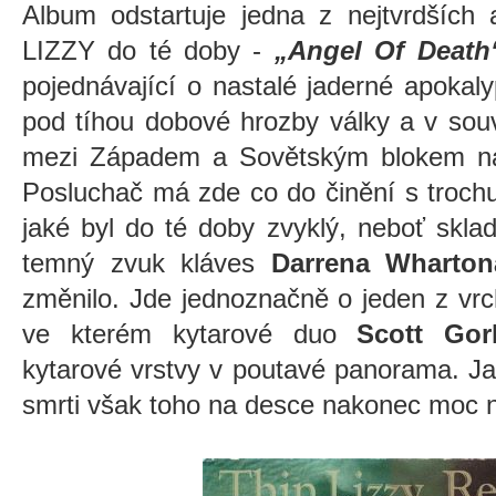
Album odstartuje jedna z nejtvrdších 
LIZZY do té doby -
„Angel Of Death
pojednávající o nastalé jaderné apokal
pod tíhou dobové hrozby války a v souv
mezi Západem a Sovětským blokem na
Posluchač má zde co do činění s troch
jaké byl do té doby zvyklý, neboť skl
temný zvuk kláves
Darrena Wharton
změnilo. Jde jednoznačně o jeden z vrc
ve kterém kytarové duo
Scott Go
kytarové vrstvy v poutavé panorama. Ja
smrti však toho na desce nakonec moc 