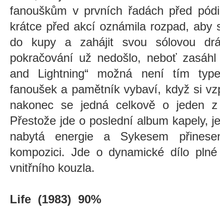
fanouškům v prvních řadách před pódi
krátce před akcí oznámila rozpad, aby 
do kupy a zahájit svou sólovou dr
pokračování už nedošlo, neboť zasáh
and Lightning“ možná není tím type
fanoušek a pamětník vybaví, když si v
nakonec se jedná celkově o jeden z je
Přestože jde o poslední album kapely, je
nabytá energie a Sykesem přinesen
kompozici. Jde o dynamické dílo plné 
vnitřního kouzla.
Life (1983) 90%