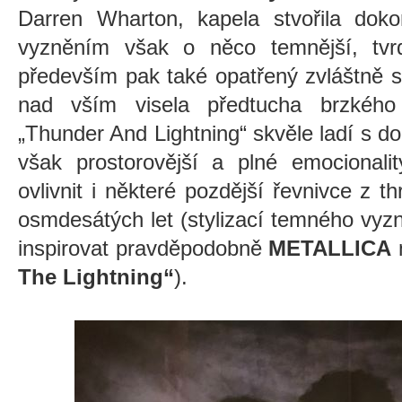
Darren Wharton, kapela stvořila doko
vyzněním však o něco temnější, tvrd
především pak také opatřený zvláštně 
nad vším visela předtucha brzkého
„Thunder And Lightning“ skvěle ladí s
však prostorovější a plné emocional
ovlivnit i některé pozdější řevnivce z t
osmdesátých let (stylizací temného vyzn
inspirovat pravděpodobně
METALLICA
The Lightning“
).