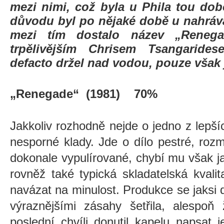
mezi nimi, což byla u Phila tou do
důvodu byl po nějaké době u nahrává
mezi tím dostalo název „Renega
trpělivějším Chrisem Tsangarides
defacto držel nad vodou, pouze však j
„Renegade“ (1981) 70%
Jakkoliv rozhodně nejde o jedno z lepš
nesporné klady. Jde o dílo pestré, roz
dokonale vypulírované, chybí mu však j
rovněž také typická skladatelská kvali
navázat na minulost. Produkce se jaksi d
výraznějšími zásahy šetřila, alespo
poslední chvíli donutil kapelu napsat 