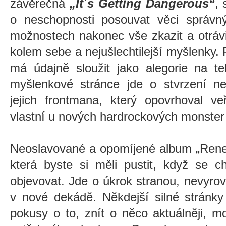
závěrečná
„It´s Getting Dangerous“
, 
o neschopnosti posouvat věci správ
možnostech nakonec vše zkazit a otrávit,
kolem sebe a nejušlechtilejší myšlenky
má údajně sloužit jako alegorie na t
myšlenkové stránce jde o stvrzení n
jejich frontmana, který opovrhoval ve
vlastní u nových hardrockových monster
Neoslavované a opomíjené album „Rene
která byste si měli pustit, když se 
objevovat. Jde o úkrok stranou, nevyro
v nové dekádě. Někdejší silné stránky
pokusy o to, znít o něco aktuálněji, m