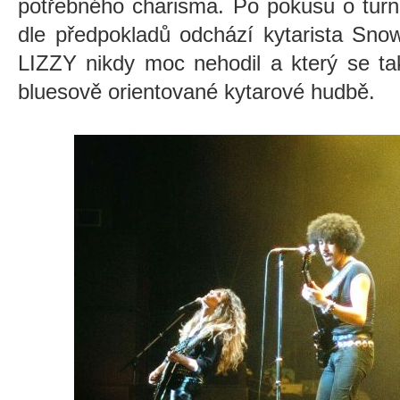
potřebného charisma. Po pokusu o turn
dle předpokladů odchází kytarista Sno
LIZZY nikdy moc nehodil a který se ta
bluesově orientované kytarové hudbě.