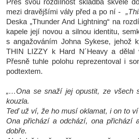
Přes svou rozdílnost skladba skvěle d
mezi dravějšími vály před a po ní -
„Th
Deska „Thunder And Lightning“ na rozdí
kapele její novou a silnou identitu, sem
s angažováním Johna Sykese, jehož ky
THIN LIZZY k Hard N´Heavy a dělal v
Přesně tuhle polohu reprezentoval i s
podtextem.
„…Ona se snaží jej opustit, ze všech sil
kouzla.
Teď už ví, že ho musí oklamat, i on to v
Ona přichází a odchází, ona přichází a
dobře.