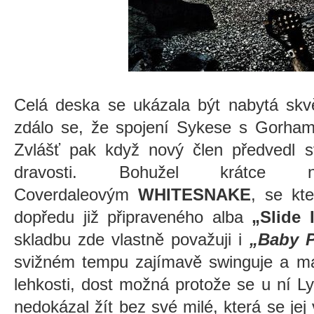
Celá deska se ukázala být nabytá skvě
zdálo se, že spojení Sykese s Gorham
Zvlášť pak když nový člen předvedl 
dravosti. Bohužel krátc
Coverdaleovým
WHITESNAKE
, se kt
dopředu již připraveného alba
„Slide I
skladbu zde vlastně považuji i
„Baby P
svižném tempu zajímavě swinguje a má
lehkosti, dost možná protože se u ní Ly
nedokázal žít bez své milé, která se jej 