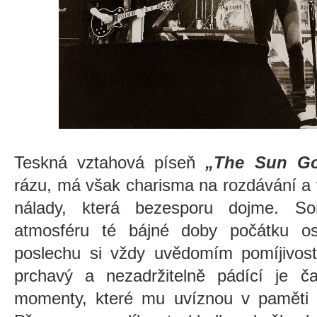
Teskná vztahová píseň
„The Sun G
rázu, má však charisma na rozdávání a 
nálady, která bezesporu dojme. S
atmosféru té bájné doby počátku os
poslechu si vždy uvědomím pomíjivost 
prchavý a nezadržitelně pádící je ča
momenty, které mu uvíznou v paměti n