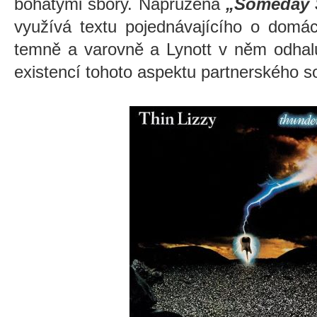
bohatými sbory.
Napružená
„Someday S
využívá textu pojednávajícího o domá
temně a varovně a Lynott v něm odhalu
existencí tohoto aspektu partnerského so