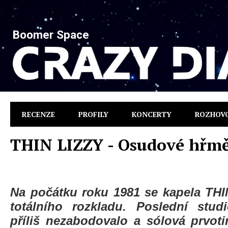
Boomer Space
RECENZE
PROFILY
KONCERTY
ROZHOV
THIN LIZZY - Osudové hřmě
Na počátku roku 1981 se kapela THI
totálního rozkladu. Poslední stu
příliš nezabodovalo a sólová prvot