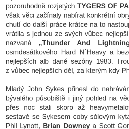
pozoruhodně rozjetých
TYGERS OF PA
však věci začínaly nabírat konkrétní ob
chutí do další práce krátce na to nastou
vrátila s jednou ze svých vůbec nejlep
nazvaná
„Thunder And Lightnin
osmdesátkového Hard N´Heavy a beze
nejlepších alb dané sezóny 1983. Trou
z vůbec nejlepších děl, za kterým kdy Phi
Mladý John Sykes přinesl do nahráván
bývalého působiště i jiný pohled na v
přes noc stali skoro až heavymetalo
sestavě se Sykesem coby sólovým kytar
Phil Lynott,
Brian Downey
a Scott Gor