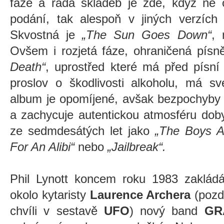
fáze a řada skladeb je zde, když ne 
podání, tak alespoň v jiných verzích
Skvostná je
„The Sun Goes Down“
, 
Ovšem i rozjetá fáze, ohraničená pís
Death“
, uprostřed které má před písn
proslov o škodlivosti alkoholu,
má své
album je opomíjené, avšak bezpochyby 
a zachycuje autentickou atmosféru doby
ze sedmdesátých let jako
„The Boys A
For An Alibi“
nebo
„Jailbreak
“
.
Phil Lynott koncem roku 1983 zakládá
okolo kytaristy
Laurence Archera
(pozd
chvíli v sestavě
UFO
) nový band
GR