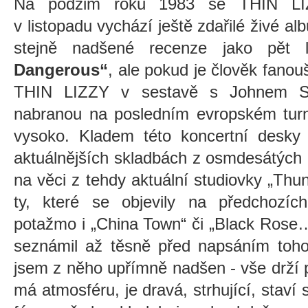
Na podzim roku 1983 se THIN LIZZ
v listopadu vychází ještě zdařilé živé alb
stejně nadšené recenze jako pět
Dangerous“
, ale pokud je člověk fano
THIN LIZZY v sestavě s Johnem S
nabranou na posledním evropském turn
vysoko. Kladem této koncertní desky 
aktuálnějších skladbách z osmdesátých 
na věci z tehdy aktuální studiovky „Thun
ty, které se objevily na předchozíc
potažmo i „China Town“ či „Black Rose
seznámil až těsně před napsáním toho
jsem z něho upřímně nadšen - vše drží
má atmosféru, je dravá, strhující, staví