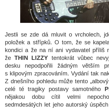
Jestli se zde dá mluvit o vrcholech, jd
položek a střípků. O tom, že se kapel
kondici a že na ní ani vydavatel příliš 
že
THIN LIZZY
tentokrát vůbec nevyj
desku nepodpořili žádným větším pr
s klipovým zpracováním. Vydání tak na
Z dnešního pohledu může tento „albový
celé té tragiky postavy samotného
P
nějakou dobu cítil velmi nepoch
sedmdesátých let jeho autorský úspěch