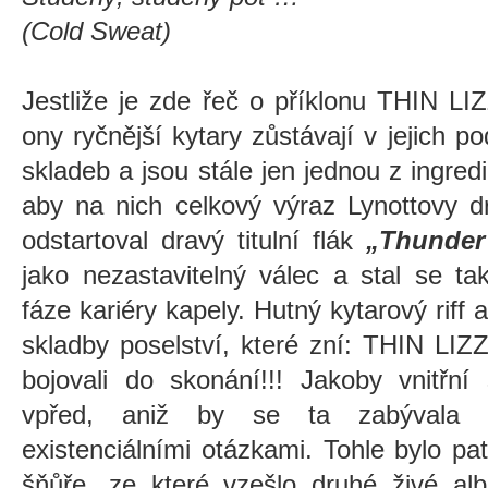
(Cold Sweat)
Jestliže je zde řeč o příklonu THIN L
ony ryčnější kytary zůstávají v jejich p
skladeb a jsou stále jen jednou z ingred
aby na nich celkový výraz Lynottovy d
odstartoval dravý titulní flák
„Thunder
jako nezastavitelný válec a stal se t
fáze kariéry kapely. Hutný kytarový riff
skladby poselství, které zní: THIN LIZZ
bojovali do skonání!!! Jakoby vnitřní
vpřed, aniž by se ta zabývala 
existenciálními otázkami. Tohle bylo pa
šňůře, ze které vzešlo druhé živé 