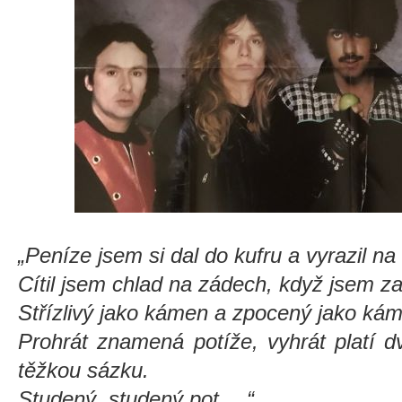
„Peníze jsem si dal do kufru a vyrazil na
Cítil jsem chlad na zádech, když jsem zav
Střízlivý jako kámen a zpocený jako kám
Prohrát znamená potíže, vyhrát platí d
těžkou sázku.
Studený, studený pot …“