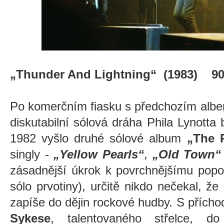
„Thunder And Lightning“ (1983) 9
Po komerčním fiasku s předchozím albe
diskutabilní sólová dráha Phila Lynotta
1982 vyšlo druhé sólové album
„The 
singly -
„
Yellow Pearls
“
,
„
Old Town
zásadnější úkrok k povrchnějšímu pop
o
sólo prvotiny), určitě nikdo nečekal, že
zapíše do dějin rockové hudby. S přích
Sykese
, talentovaného střelce, 