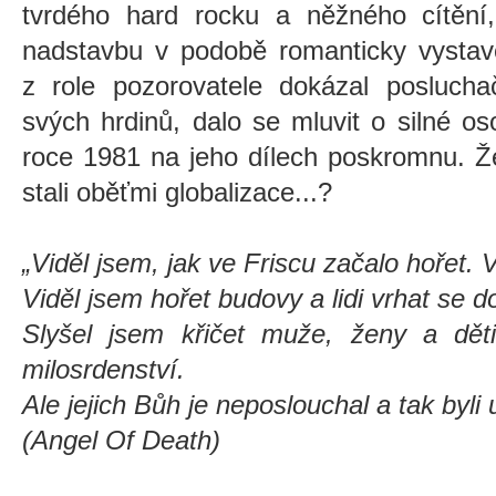
tvrdého hard rocku a něžného cítění,
nadstavbu v podobě romanticky vystavě
z role pozorovatele dokázal posluchači
svých hrdinů, dalo se mluvit o silné o
roce 1981 na jeho dílech poskromnu. Ž
stali oběťmi globalizace...?
„Viděl jsem, jak ve Friscu začalo hořet.
Viděl jsem hořet budovy a lidi vrhat se 
Slyšel jsem křičet muže, ženy a děti
milosrdenství.
Ale jejich Bůh je neposlouchal a tak byli
(Angel Of Death)