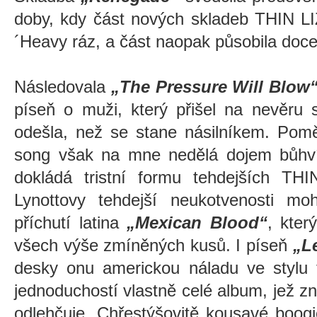
doby, kdy část nových skladeb THIN L
´Heavy ráz, a část naopak působila doc
Následovala
„The Pressure Will Blow
píseň o muži, který přišel na nevěru s
odešla, než se stane násilníkem. Pom
song však na mne nedělá dojem bůhví
dokládá tristní formu tehdejších T
Lynottovy tehdejší neukotvenosti mo
příchutí latina
„Mexican Blood“
, kter
všech výše zmíněných kusů. I p
íseň
„L
desky onu americkou náladu ve stylu
jednoduchostí vlastně celé album, jež z
odlehčuje. Chřestýšovitě kousavé boog