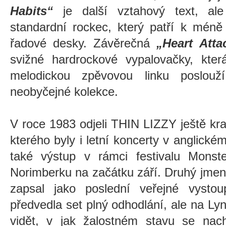
Habits“
je další vztahový text, al
standardní rockec, který patří k mén
řadové desky. Závěrečná
„Heart Atta
svižné hardrockové vypalovačky, kter
melodickou zpěvovou linku poslouž
neobyčejné kolekce.
V roce 1983 odjeli THIN LIZZY ještě kra
kterého byly i letní koncerty v anglick
také výstup v rámci festivalu Mon
Norimberku na začátku září. Druhý jmen
zapsal jako poslední veřejné vysto
předvedla set plný odhodlání, ale na Ly
vidět, v jak žalostném stavu se nach