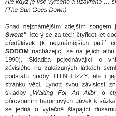
Ale když je vše vyřčeno a uzavřeno … 
(The Sun Goes Down)
Snad nejznámějším zdejším songem je
Sweat“
, který se za těch čtyřicet let 
předělávek (k nejznámějších patří 
SODOM
nacházející se na jejich alb
1990). Skladba pojednávající o vn
závislého na zakázaných látkách symb
podstatu hudby THIN LIZZY, ale i jej
stránku věci. Lynott svou závislost z
skladby
„Waiting For An Alibi“
o čty
přirovnáním heroinových dávek k sázk
se jedná o výtečně šlapající dusár