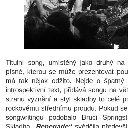
Titulní song, umístěný jako druhý n
písně, kterou se může prezentovat pouz
má tak nějak odžito. Nejde o špatný 
introspektivní text, přidává songu na vě
stranu vyznění a styl skladby to celé
rockovému střednímu proudu. Pokud se t
songwritingu podobalo Bruci Springs
Skladba
„Renegade“
svědčila předevš