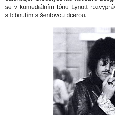
se v komediálním tónu Lynott rozvyprá
s blbnutím s šerifovou dcerou.