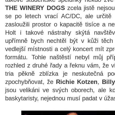
THE WINERY DOGS
zcela jistě nejso
se po letech vrací AC/DC, ale určitě 
zasloužili prostor o kapacitě tisíce a n
Holt i takové nástrahy skýtá navště
upřímně bych nechtěl být v kůži těch l
vedlejší místnosti a celý koncert mít z
formátu. Tohle naštěstí nebyl můj př
rozhled z druhé řady a řeknu vám, že v
tria pěkně zblízka je neskutečná p
zpochybňovat, že
Richie Kotzen
,
Bill
jsou velikáni ve svých oborech, ale kd
baskytaristy, nejednou musí padat v úža