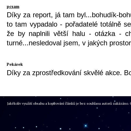
pcsam
Díky za report, já tam byl...bohudík-boh
to tam vypadalo - pořadatelé totálně selh
že by naplnili větší halu - otázka - c
turné...nesledoval jsem, v jakých prostor
Pekárek
Díky za zprostředkování skvělé akce. B
Jakékoliv využití obsahu a kopírování článků je bez souhlasu autorů zakázán