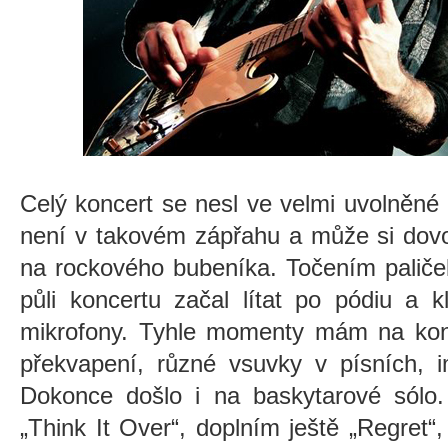
Celý koncert se nesl ve velmi uvolněné
není v takovém zápřahu a může si dovoli
na rockového bubeníka. Točením paliček
půli koncertu začal lítat po pódiu a 
mikrofony. Tyhle momenty mám na konc
překvapení, různé vsuvky v písních, i
Dokonce došlo i na baskytarové sólo.
„Think It Over“, doplním ještě „Regret“