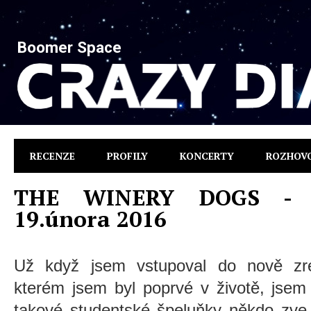
Boomer Space
RECENZE
PROFILY
KONCERTY
ROZHOV
THE WINERY DOGS - Ol
19.února 2016
Už když jsem vstupoval do nově zre
kterém jsem byl poprvé v životě, jsem
takové studentské špeluňky někdo zve