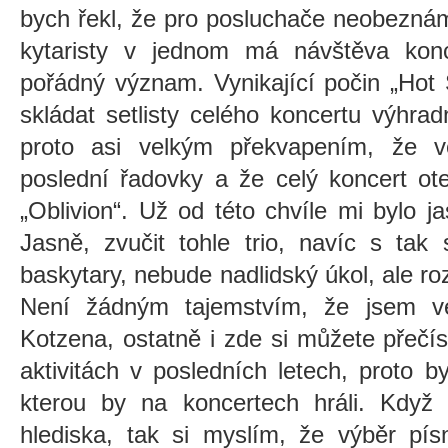
bych řekl, že pro posluchače neobezná
kytaristy v jednom má návštěva konc
pořádný význam. Vynikající počin „Hot 
skládat setlisty celého koncertu výhra
proto asi velkým překvapením, že v
poslední řadovky a že celý koncert ote
„Oblivion“. Už od této chvíle mi bylo 
Jasně, zvučit tohle trio, navíc s tak
baskytary, nebude nadlidský úkol, ale r
Není žádným tajemstvím, že jsem v
Kotzena, ostatně i zde si můžete přečí
aktivitách v posledních letech, proto 
kterou by na koncertech hráli. Kdy
hlediska, tak si myslím, že výběr pís