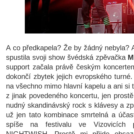
A co předkapela? Že by žádný nebyla? A
spustila svoji show švédská zpěvačka
M
support začala právě českým konce
dokončí zbytek jejich evropského turné
na všechno mimo hlavní kapelu a ani si
z jinak povedeného koncertu, jen prost
nudný skandinávský rock s klávesy a z
už jen tato kombinace smrtelná a účas
spíše na festivalu ve Vizovicích 
NIGHTWISH. Prostě mi přijde obsaz