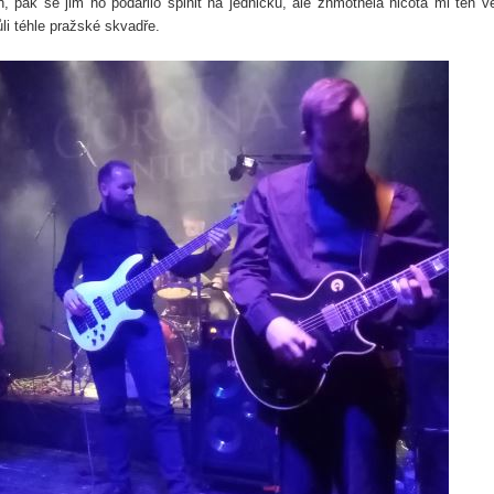
, pak se jim ho podařilo splnit na jedničku, ale zhmotnělá nicota mi ten v
li téhle pražské skvadře.