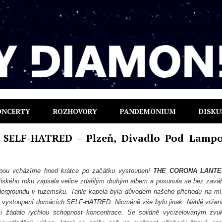
ONCERTY
ROZHOVORY
PANDEMONIUM
DISKU
ELF-HATRED - Plzeň, Divadlo Pod Lampo
pou vcházíme hned krátce po začátku vystoupení
THE CORONA LANTE
oňského roku zapsala velice zdařilým druhým albem a posunula se bez zavá
dergroundu v tuzemsku. Tahle kapela byla důvodem našeho příchodu na mí
 po vystoupení domácích SELF-HATRED. Nicméně vše bylo jinak. Náhlé vržen
i žádalo rychlou schopnost koncentrace.
Se solidně vycizelovaným zv