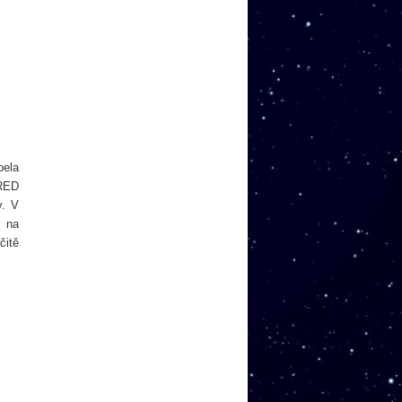
pela
TRED
y. V
t na
čitě