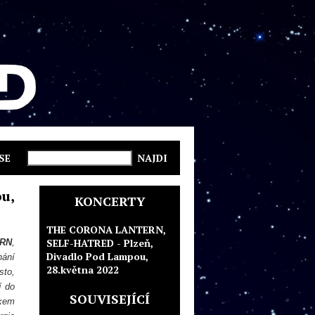
SE
u,
KONCERTY
THE CORONA LANTERN,
SELF-HATRED - Plzeň,
RN
,
Divadlo Pod Lampou,
hání
28.května 2022
sto,
í do
SOUVISEJÍCÍ
ukem