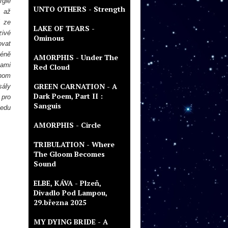
rgie
UNTO OTHERS - Strength
o až
i ze
LAKE OF TEARS -
zivé
Ominous
ovat
céně
AMORPHIS - Under The
kami
Red Cloud
enom
GREEN CARNATION - A
sály
Dark Poem, Part II :
 pro
Sanguis
ledu
AMORPHIS - Circle
TRIBULATION - Where
The Gloom Becomes
Sound
ELBE, KÁVA - Plzeň,
Divadlo Pod Lampou,
29.března 2025
MY DYING BRIDE - A