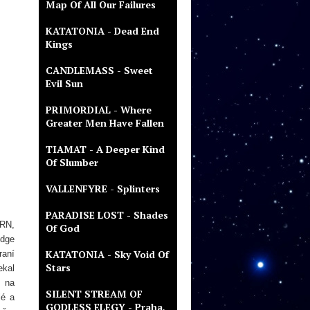
Map Of All Our Failures
KATATONIA - Dead End
Kings
CANDLEMASS - Sweet
Evil Sun
PRIMORDIAL - Where
Greater Men Have Fallen
TIAMAT - A Deeper Kind
Of Slumber
VALLENFYRE - Splinters
PARADISE LOST - Shades
ERN,
Of God
udge
KATATONIA - Sky Void Of
raní
Stars
ekal
e na
SILENT STREAM OF
lé a
GODLESS ELEGY - Praha,