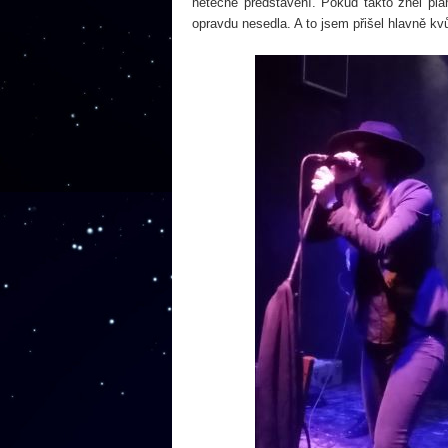
netečné představení. Pokud takto zněl plán
opravdu nesedla. A to jsem přišel hlavně kvů