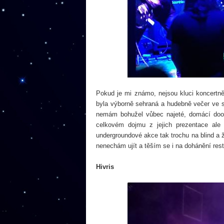
Pokud je mi známo, nejsou kluci koncertně
byla výborně sehraná a hudebně večer ve 
nemám bohužel vůbec najeté, domácí doom 
celkovém dojmu z jejich prezentace ale 
undergroundové akce tak trochu na blind a ž
nenechám ujít a těším se i na dohánění rest
Hivris