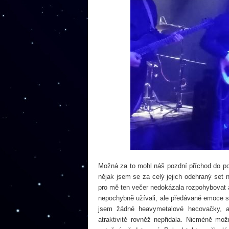
Možná za to mohl náš pozdní příchod do 
nějak jsem se za celý jejich odehraný set
pro mě ten večer nedokázala rozpohybovat
nepochybně užívali, ale předávané emoce 
jsem žádné heavymetalové hecovačky, al
atraktivitě rovněž nepřidala. Nicméně mo