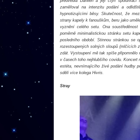
předvedla Dahlien a její čtyři spoluhrá
zaměřoval na intenzitu podání a odlidš
hypnotizujícími běsy. Skutečnost, že me
strany kapely k fanouškům, beru jako uměl
vyznění celého setu. Ona soustředěnost a
poměrně minimalistickou stránku setu kap
posledního období. Stinnou stránkou se o
rozestoupených solných sloupů (mlčících z
zdát. Vystoupení mě tak spíše připomnělo
v časech toho nejhlubšího covidu. Koncert 
estéta, nevnímajícího živé podání hudby 
sdělí více kolega Hivris.
Stray