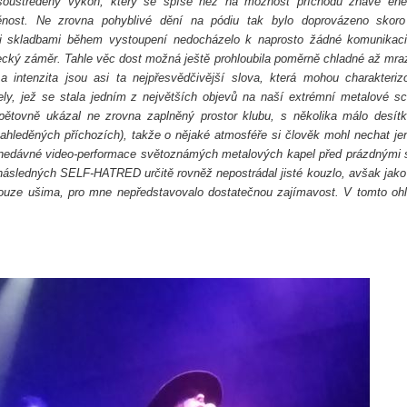
či soustředěný výkon, který se spíše než na možnost příchodu žhavé ene
těnost. Ne zrovna pohyblivé dění na pódiu tak bylo doprovázeno skor
zi skladbami během vystoupení nedocházelo k naprosto žádné komunikac
ecký záměr. Tahle věc dost možná ještě prohloubila poměrně chladné až mra
 intenzita jsou asi ta nejpřesvědčivější slova, která mohou charakteriz
ely, jež se stala jedním z největších objevů na naší extrémní metalové s
pětovně ukázal ne zrovna zaplněný prostor klubu, s několika málo desít
ahleděných příchozích), takže o nějaké atmosféře si člověk mohl nechat j
 nedávné video-performace světoznámých metalových kapel před prázdnými 
následných SELF-HATRED určitě rovněž nepostrádal jisté kouzlo, avšak jako
pouze ušima, pro mne nepředstavovalo dostatečnou zajímavost. V tomto oh