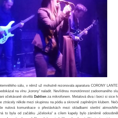
potemnělého sálu, v němž už mohutně rezonovala aparatura CORONY LANT
 nedokázal na vlnu „korony“ naladit. Nevlídnou monotónnost zadoomaného sl
 ani očekávaně skvělá
Dahlien
za mikrofonem. Metalová diva i borci si sice h
se ztrácely někde mezi skupinou na pódiu a skrovně zaplněným klubem. Neč
e nulová komunikace o přestávkách mezi skladbami sterilní atmosféř
žná to byla od začátku „účelovka“ a cílem kapely bylo záměrně odosobně