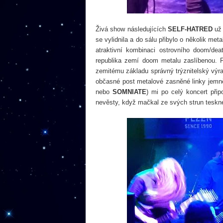
Živá show následujících
SELF-HATRED
už 
se vylidnila a do sálu přibylo o několik me
atraktivní kombinaci ostrovního doom/de
republika zemí doom metalu zaslíbenou.
zemitému základu správný trýznitelský výra
občasné post metalové zasněné linky jemně
nebo
SOMNIATE
) mi po celý koncert při
nevěsty, když mačkal ze svých strun teskné 