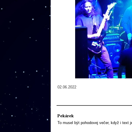
02.06.2022
Pekárek
To musel být pohodovej večer, když i text 