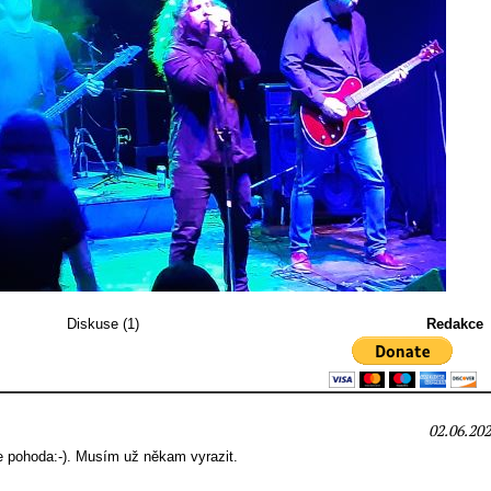
Diskuse (1)
Redakce
02.06.202
je pohoda:-). Musím už někam vyrazit.