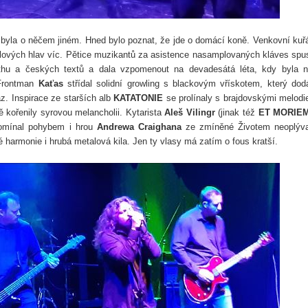
byla o něčem jiném. Hned bylo poznat, že jde o domácí koně. Venkovní kuř
talových hlav víc. Pětice muzikantů za asistence nasamplovaných kláves spus
athu a českých textů a dala vzpomenout na devadesátá léta, kdy byla 
 Frontman
Kaťas
střídal solidní growling s blackovým vřískotem, který dod
z. Inspirace ze starších alb
KATATONIE
se prolínaly s brajdovskými melodi
 kořenily syrovou melancholii. Kytarista
Aleš Vilingr
(jinak též
ET MORIE
pomínal pohybem i hrou
Andrewa Craighana
ze zmíněné Životem neoplýva
harmonie i hrubá metalová kila. Jen ty vlasy má zatím o fous kratší.