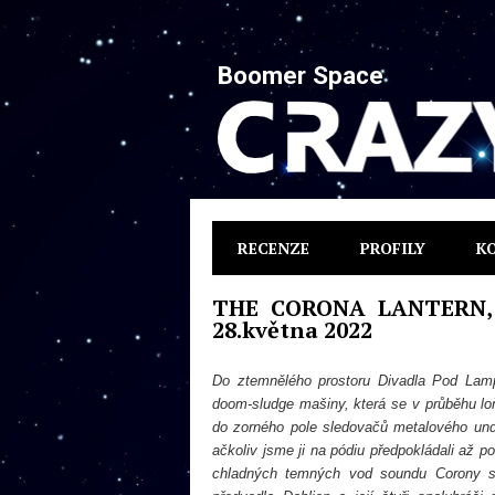
Boomer Space
RECENZE
PROFILY
K
THE CORONA LANTERN, S
28.května 2022
Do ztemnělého prostoru Divadla Pod Lam
doom-sludge mašiny, která se v průběhu l
do zorného pole sledovačů metalového un
ačkoliv jsme ji na pódiu předpokládali až
chladných temných vod soundu Corony
s