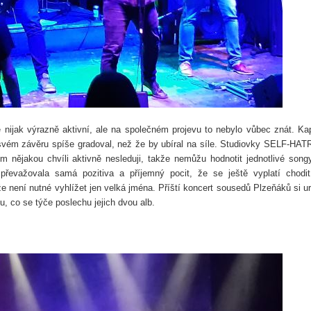
 nijak výrazně aktivní, ale na společném projevu to nebylo vůbec znát. Ka
svém závěru spíše gradoval, než že by ubíral na síle. Studiovky SELF-HA
nějakou chvíli aktivně nesleduji, takže nemůžu hodnotit jednotlivé song
převažovala samá pozitiva a příjemný pocit, že se ještě vyplatí chodi
e není nutné vyhlížet jen velká jména. Příští koncert sousedů Plzeňáků si ur
u, co se týče poslechu jejich dvou alb.