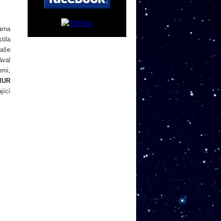
árna
tila
naše
ával
emi,
MUR
jící