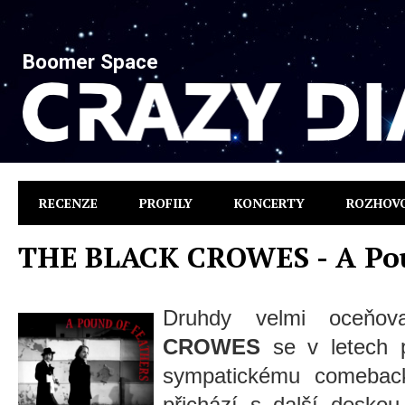
Boomer Space
RECENZE
PROFILY
KONCERTY
ROZHOV
THE BLACK CROWES - A Pou
Druhdy velmi oceňova
CROWES
se v letech p
sympatickému comebac
přichází s další desko