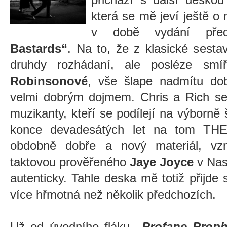
která se mě jeví ještě o 
v době vydání pře
Bastards“
. Na to, že z klasické sesta
druhdy rozhádaní, ale posléze smíře
Robinsonové
, vše šlape nadmítu do
velmi dobrým dojmem. Chris a Rich se 
muzikanty, kteří se podílejí na výborn
konce devadesátých let na tom T
obdobně dobře a nový materiál, vzn
taktovou prověřeného
Jaye Joyce
v Nash
autenticky. Tahle deska mě totiž přijde 
více hřmotná než několik předchozích.
Už od úvodního fláku
„Profane Prop