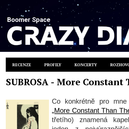
Boomer Space
RECENZE
PROFILY
KONCERTY
ROZHOV
SUBROSA - More Constant 
Co konkrétně pro mne 
„More Constant Than Th
třetího) znamená ka
jeden z nejvýraznějš