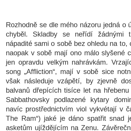
Rozhodně se dle mého názoru jedná o ú
chyběl. Skladby se neřídí žádnými t
nápadité sami o sobě bez ohledu na to, c
naopak v sobě mají ono málo slyšené ch
jen opravdu velkým nahrávkám. Vrzajíc
song „Affliction“, mají v sobě sice no
však následuje vzápětí, by zjevně do
balvanů dřepících tisíce let na hřeben
Sabbathovsky podlazené kytary dominu
navíc prostřednictvím viol vykvétají v 
The Ram“) jaké je dáno spatřit snad j
asketům ujíždějícím na Zenu. Závěrečn