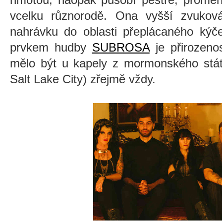
vcelku různorodě. Ona vyšší zvukov
nahrávku do oblasti přeplácaného kýče
prvkem hudby
SUBROSA
je přirozeno
mělo být u kapely z mormonského stát
Salt Lake City) zřejmě vždy.