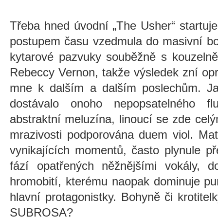
Třeba hned úvodní „The Usher“ startuje
postupem času vzedmula do masivní bouř
kytarové pazvuky souběžně s kouzelně
Rebeccy Vernon, takže výsledek zní op
mne k dalším a dalším poslechům. J
dostávalo onoho nepopsatelného f
abstraktní meluzína, linoucí se zde cel
mrazivosti podporována duem viol. Mat
vynikajících momentů, často plynule př
fází opatřených něžnějšími vokály, 
hromobití, kterému naopak dominuje pun
hlavní protagonistky. Bohyně či krotitelk
SUBROSA?