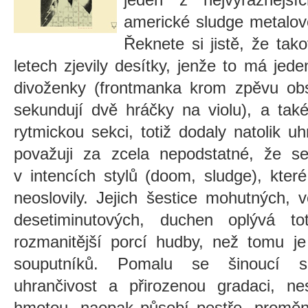
americké sludge metalov
Řeknete si jistě, že tak
letech zjevily desítky, jenže to má jede
divoženky (frontmanka krom zpěvu obs
sekundují dvě hráčky na violu), a tak
rytmickou sekci, totiž dodaly natolik u
považuji za zcela nepodstatné, že 
v intencích stylů (doom, sludge), kte
neoslovily. Jejich šestice mohutných, 
desetiminutových, duchen oplývá t
rozmanitější porcí hudby, než tomu je
souputníků. Pomalu se šinoucí skl
uhrančivost a přirozenou gradaci, ne
hmotou, naopak působí pestře, proměn