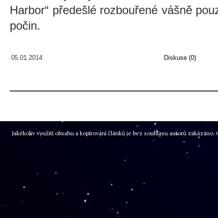
Harbor“ předešlé rozbouřené vášně pou
počin.
05.01.2014
Diskuse (0)
Jakékoliv využití obsahu a kopírování článků je bez souhlasu autorů zakázán