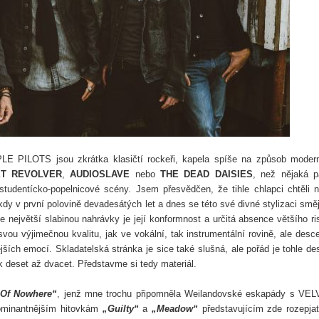
E PILOTS jsou zkrátka klasičtí rockeři, kapela spíše na způsob moder
ET REVOLVER
,
AUDIOSLAVE
nebo
THE DEAD DAISIES
, než nějaká p
studentícko-popelnicové scény. Jsem přesvědčen, že tihle chlapci chtěli n
y v první polovině devadesátých let a dnes se této své divné stylizaci smějí
 největší slabinou nahrávky je její konformnost a určitá absence většího ri
vou výjimečnou kvalitu, jak ve vokální, tak instrumentální rovině, ale desc
ších emocí. Skladatelská stránka je sice také slušná, ale pořád je tohle de
 deset až dvacet. Představme si tedy materiál.
 Of Nowhere“
, jenž mne trochu připomněla Weilandovské eskapády s VE
minantnějším hitovkám
„Guilty“
a
„Meadow“
představujícím zde rozepjat