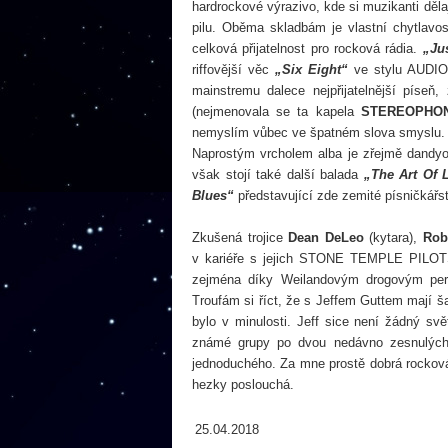
hardrockové výrazivo, kde si muzikanti dělaj
pilu. Oběma skladbám je vlastní chytlavo
celková přijatelnost pro rocková rádia.
„Jus
riffovější věc
„Six Eight“
ve stylu AUDIO
mainstremu dalece nejpřijatelnější píseň,
(nejmenovala se ta kapela
STEREOPHON
nemyslím vůbec ve špatném slova smyslu. 
Naprostým vrcholem alba je zřejmě dand
však stojí také další balada
„The Art Of 
Blues“
představující zde zemité písničkářst
Zkušená trojice
Dean DeLeo
(kytara),
Rob
v kariéře s jejich STONE TEMPLE PILOTS, 
zejména díky Weilandovým drogovým perip
Troufám si říct, že s Jeffem Guttem mají ša
bylo v minulosti. Jeff sice není žádný svě
známé grupy po dvou nedávno zesnulých 
jednoduchého. Za mne prostě dobrá rocková
hezky poslouchá.
25.04.2018