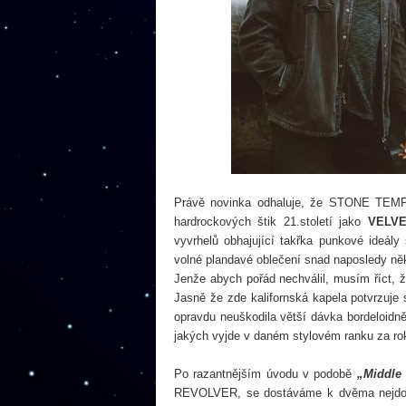
Právě novinka odhaluje, že STONE TEMPL
hardrockových štik 21.století jako
VELV
vyvrhelů obhajující takřka punkové ideály 
volné plandavé oblečení snad naposledy někd
Jenže abych pořád nechválil, musím říct, že
Jasně že zde kalifornská kapela potvrzuje s
opravdu neuškodila větší dávka bordeloidněj
jakých vyjde v daném stylovém ranku za rok
Po razantnějším úvodu v podobě
„Middle
REVOLVER, se dostáváme k dvěma nejdo