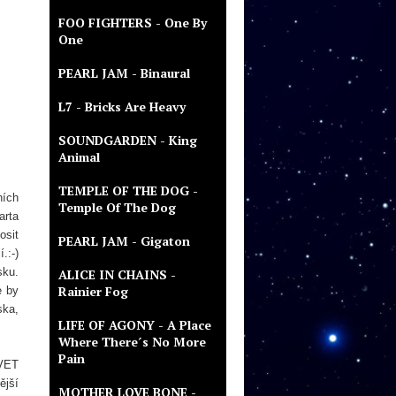
FOO FIGHTERS - One By
One
PEARL JAM - Binaural
L7 - Bricks Are Heavy
SOUNDGARDEN - King
Animal
TEMPLE OF THE DOG -
ních
Temple Of The Dog
arta
osit
PEARL JAM - Gigaton
.:-)
sku.
ALICE IN CHAINS -
Rainier Fog
e by
ska,
LIFE OF AGONY - A Place
Where There´s No More
Pain
LVET
ější
MOTHER LOVE BONE -