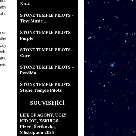
lu a
No.4
omby
šího
STONE TEMPLE PILOTS -
Tiny Music ...
STONE TEMPLE PILOTS -
e se
Purple
pění
vždy
STONE TEMPLE PILOTS -
ěch.
Core
ttlu
avíc
STONE TEMPLE PILOTS -
Perdida
STONE TEMPLE PILOTS -
Stone Temple Pilots
SOUVISEJÍCÍ
LIFE OF AGONY, UGLY
KID JOE, XSKULL8 -
Plzeň, Šeříkovka,
8.listopadu 2025