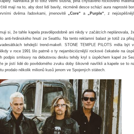
 kapely. Nahrávka je to totiž velmi slušná, plná chytlavého rockového materiá
rčitě mají na to, aby dost lidí bavily, nicméně desce schází aura naprosté b
prvními dvěma řadovkami, jmenovitě
„Core“
a
„Purple“
, z nejúspěšněj
ji si, že tahle kapela pravděpodobně ani nikdy v začátcích neplánovala, ž
anti-hrdinského hnutí ze Seattlu. Na tento reklamní balast je totiž za přis
devadesátkách tehdejší trend-makeři. STONE TEMPLE PILOTS měla být 
ěkdy v roce 1991 šlo patrně o ty nejambicióznější rockové čekatele na úsp
jich podpis smlouvy na debutovou desku tehdy kryl s úspěchem kapel ze Sea
že je jistí lidé do povědomého zvuku doby šikovně navlíkli a kapele se to n
utu prodalo několik milionů kusů jenom ve Spojených státech.