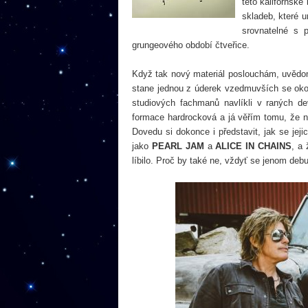
této kalifornské
skladeb, které u
srovnatelné s 
grungeového období čtveřice.
Když tak nový materiál poslouchám, uvědomu
stane jednou z úderek vzedmuvších se okolo 
studiových fachmanů navlíkli v raných 
formace hardrocková a já věřím tomu, že n
Dovedu si dokonce i představit, jak se je
jako
PEARL JAM
a
ALICE IN CHAINS
, a 
líbilo. Proč by také ne, vždyť se jenom deb