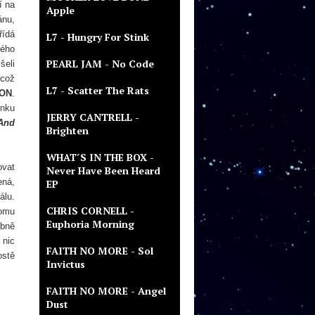
í na
Apple
ánu,
řídá
L7 - Hungry For Stink
vého
PEARL JAM - No Code
šeli
 což
L7 - Scatter The Rats
ION
.
ínku
JERRY CANTRELL -
And
Brighten
WHAT´S IN THE BOX -
ovat
Never Have Been Heard
ená,
EP
álu.
CHRIS CORNELL -
tomu
Euphoria Morning
obně
 nic
FAITH NO MORE - Sol
ostě
Invictus
FAITH NO MORE - Angel
Dust