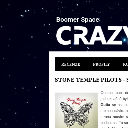
Boomer Space
RECENZE
PROFILY
K
STONE TEMPLE PILOTS - S
Ono nastoupit d
jednoznačně by
Gutta
se asi ne
stejnou dávku o
stranu musím s 
budoucna. To sa