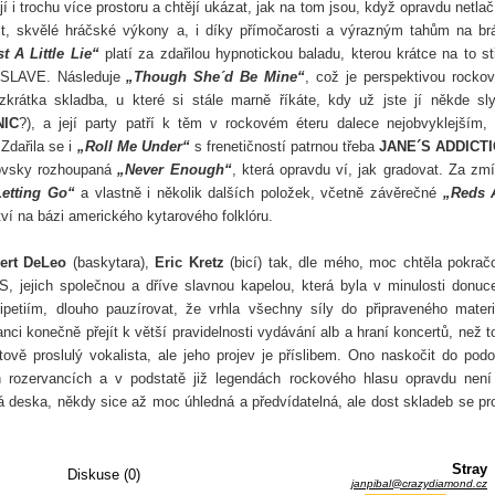
í i trochu více prostoru a chtějí ukázat, jak na tom jsou, když opravdu netlač
st, skvělé hráčské výkony a, i díky přímočarosti a výrazným tahům na br
t A Little Lie“
platí za zdařilou hypnotickou baladu, kterou krátce na to st
SLAVE. Následuje
„Though She´d Be Mine“
, což je perspektivou rocko
 zkrátka skladba, u které si stále marně říkáte, kdy už jste jí někde sly
IC
?), a její party patří k těm v rockovém éteru dalece nejobvyklejším,
Zdařila se i
„Roll Me Under“
s frenetičností patrnou třeba
JANE´S ADDICT
yovsky rozhoupaná
„Never Enough“
, která opravdu ví, jak gradovat. Za zm
Letting Go“
a vlastně i několik dalších položek, včetně závěrečné
„Reds 
ví na bázi amerického kytarového folklóru.
ert DeLeo
(baskytara),
Eric Kretz
(bicí) tak, dle mého, moc chtěla pokrač
jejich společnou a dříve slavnou kapelou, která byla v minulosti donuc
etiím, dlouho pauzírovat, že vrhla všechny síly do připraveného materi
nci konečně přejít k větší pravidelnosti vydávání alb a hraní koncertů, než 
tově proslulý vokalista, ale jeho projev je příslibem. Ono naskočit do pod
rozervancích a v podstatě již legendách rockového hlasu opravdu není
 deska, někdy sice až moc úhledná a předvídatelná, ale dost skladeb se pr
Stray
Diskuse (0)
janpibal@crazydiamond.cz