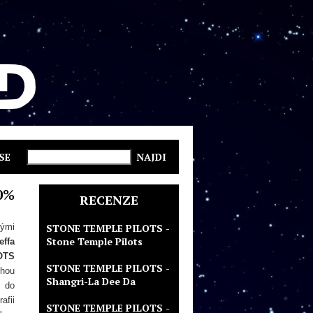
SE
0%
RECENZE
kými
STONE TEMPLE PILOTS -
Stone Temple Pilots
effa
OTS
STONE TEMPLE PILOTS -
uhou
Shangri-La Dee Da
m do
afii
STONE TEMPLE PILOTS -