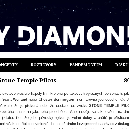
ONCERTY
ROZHOVORY
PANDEMONIUM
DISKU
tone Temple Pilots
8
o světově proslulé kapely k mikrofonu po takových výrazných personách, ja
li
Scott Weiland
nebo
Chester Bennington
,
není zrovna jednoduché. Od
J
čekalo, že je překoná nebo že dostane do zvuku
STONE TEMPLE PIL
sobitého charisma jako jeho předchůdci. Ano, neděje se tak, ovšem na dr
jistotou říct, že jeho pěvecký výkon je velmi dobrý a určitě je příslibe
mé však jde říct o novinkové desce, již druhé bezejmenné nahrávce v diskogr