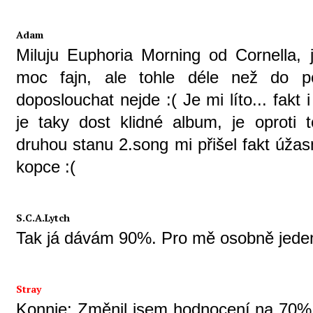
Adam
Miluju Euphoria Morning od Cornella, 
moc fajn, ale tohle déle než do po
doposlouchat nejde :( Je mi líto... fak
je taky dost klidné album, je oproti 
druhou stanu 2.song mi přišel fakt úžas
kopce :(
S.C.A.Lytch
Tak já dávám 90%. Pro mě osobně jeden
Stray
Konnie: Změnil jsem hodnocení na 70%,