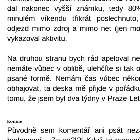
dal nakonec vyšší známku, tedy 80
minulém víkendu třikrát poslechnuto
odjezd mimo zdroj a mimo net (jen mo
vykazoval aktivitu.
Na druhou stranu bych rád apeloval ne
nemáte vůbec v oblibě, ulehčíte si tak
psané formě. Nemám čas vůbec někom
obhajovat, ta deska mě přijde v pořádk
tomu, že jsem byl dva týdny v Praze-Le
Konnie
Původně sem komentář ani psát neza