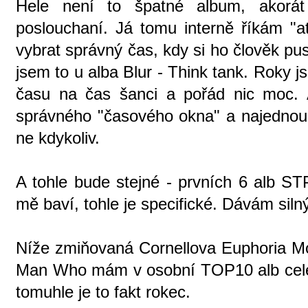
Hele není to špatné album, akorá
poslouchaní. Já tomu interně říkám "a
vybrat správný čas, kdy si ho člověk pu
jsem to u alba Blur - Think tank. Roky j
času na čas šanci a pořád nic moc. 
správného "časového okna" a najedno
ne kdykoliv.
A tohle bude stejné - prvních 6 alb ST
mě baví, tohle je specifické. Dávám sil
Níže zmiňovaná Cornellova Euphoria Mor
Man Who mám v osobní TOP10 alb celé m
tomuhle je to fakt rokec.