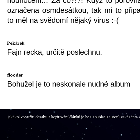
hodnocení... Za co?!?! Když to porovná
označena osmdesátkou, tak mi to připa
to měl na svědomí nějaký virus :-(
Pekárek
Fajn recka, určitě poslechnu.
flooder
Bohužel je to neskonale nudné album
Jakékoliv využití obsahu a kopírování článků je bez souhlasu autorů zakázán