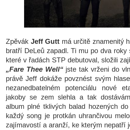
Zpěvák
Jeff Gutt
má určitě znamenitý hl
bratří DeLeů zapadl. Ti mu po dva roky
které v řadách STP debutoval, složili z
„Fare Thee Well“
jste tak vrženi do vl
právě Jeff dokáže povznést svým hlase
nezanedbatelném potenciálu nové eta
jakoby se zem slehla a tak dostáváme
album plné tklivých balad hozených do
každý song je protkán uhrančivou melo
zajímavostí a aranží, ke kterým nepatří 