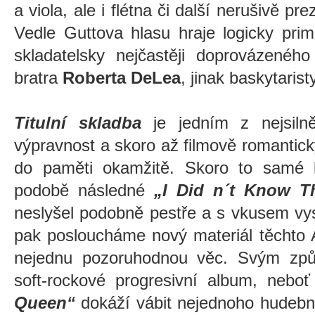
a viola, ale i flétna či další nerušivě p
Vedle Guttova hlasu hraje logicky pri
skladatelsky nejčastěji doprovázenéh
bratra
Roberta DeLea
, jinak baskytar
Titulní skladba
je jedním z nejsiln
výpravnost a skoro až filmově romantic
do paměti okamžitě. Skoro to samé l
podobě následné
„I Did n´t Know T
neslyšel podobně pestře a s vkusem vy
pak posloucháme nový materiál těchto 
nejednu pozoruhodnou věc. Svým způ
soft-rockové progresivní album, nebo
Queen“
dokáží vábit nejednoho hudební