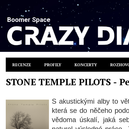
Boomer Space
RECENZE
PROFILY
KONCERTY
ROZHOV
STONE TEMPLE PILOTS - Pe
S akustickými alby to vě
která se do něčeho podo
vědoma úskalí, jaká seb
naturel výsledné práce.