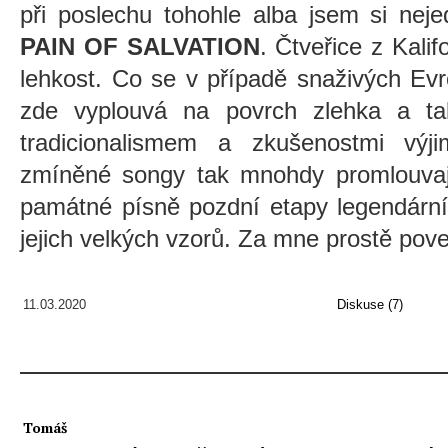
při poslechu tohohle alba jsem si ne
PAIN OF SALVATION
. Čtveřice z Kali
lehkost. Co se v případě snaživých Ev
zde vyplouvá na povrch zlehka a ta
tradicionalismem a zkušenostmi výj
zmíněné songy tak mnohdy promlouvaj
památné písně pozdní etapy legendárn
jejich velkých vzorů. Za mne prostě pov
11.03.2020
Diskuse (7)
Tomáš