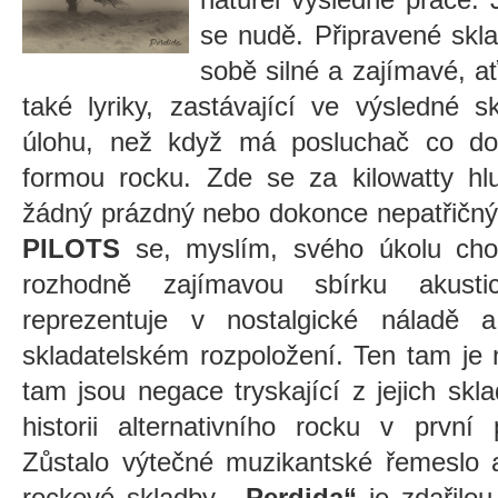
se nudě. Připravené skl
sobě silné a zajímavé, a
také lyriky, zastávající ve výsledné s
úlohu, než když má posluchač co do 
formou rocku. Zde se za kilowatty hl
žádný prázdný nebo dokonce nepatřič
PILOTS
se, myslím, svého úkolu chopi
rozhodně zajímavou sbírku akusti
reprezentuje v nostalgické náladě
skladatelském rozpoložení. Ten tam je 
tam jsou negace tryskající z jejich skl
historii alternativního rocku v první
Zůstalo výtečné muzikantské řemeslo a
rockové skladby.
„Perdida“
je zdařilo