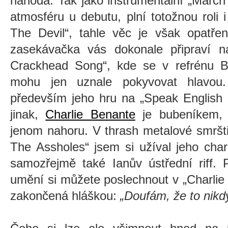
náhoda. Tak jako instrumentální „Marc
atmosféru u debutu, plní totožnou roli
The Devil“, tahle věc je však opatře
zasekávačka vás dokonale připraví na
Crackhead Song“, kde se v refrénu B
mohu jen uznale pokyvovat hlavou.
především jeho hru na „Speak English 
jinak,
Charlie Benante
je bubeníkem, 
jenom nahoru. V thrash metalové smršti
The Assholes“ jsem si užíval jeho chara
samozřejmě také Ianův ústřední riff.
umění si můžete poslechnout v „Charlie D
zakončená hláškou:
„Doufám, že to nikd