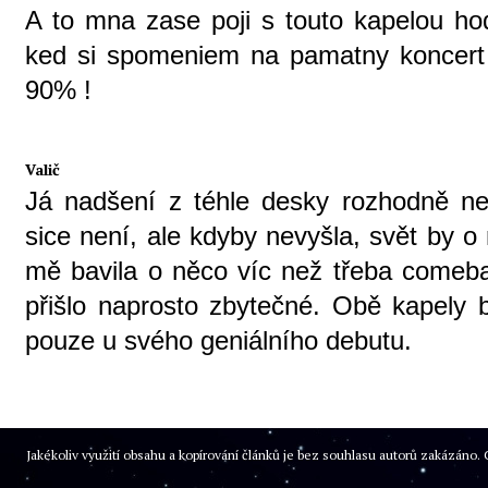
A to mna zase poji s touto kapelou ho
ked si spomeniem na pamatny koncert
90% !
Valič
Já nadšení z téhle desky rozhodně ne
sice není, ale kdyby nevyšla, svět by o
mě bavila o něco víc než třeba comeba
přišlo naprosto zbytečné. Obě kapely b
pouze u svého geniálního debutu.
Jakékoliv využití obsahu a kopírování článků je bez souhlasu autorů zakázán