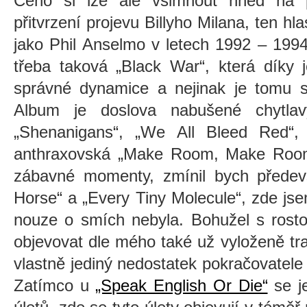
Čeho si lze ale všimnout hned na p
přitvrzení projevu Billyho Milana, ten h
jako Phil Anselmo v letech 1992 – 1994
třeba taková „Black War“, která díky 
správné dynamice a nejinak je tomu 
Album je doslova nabušené chytlav
„Shenanigans“, „We All Bleed Red“,
anthraxovská „Make Room, Make Room
zábavné momenty, zmínil bych předev
Horse“ a „Every Tiny Molecule“, zde jsem
nouze o smích nebyla. Bohužel s rosto
objevovat dle mého také už vyloženě tr
vlastně jediný nedostatek pokračovatel
Zatímco u
„Speak English Or Die“
se je