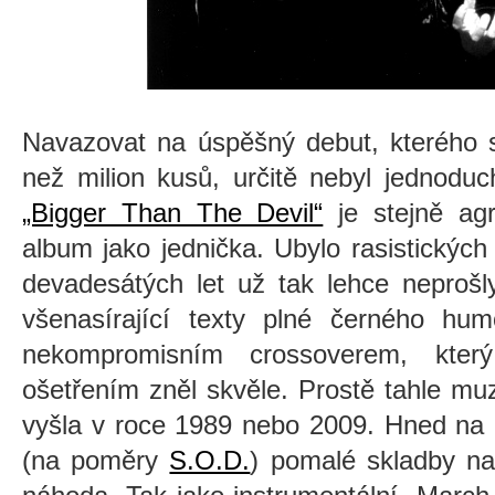
Navazovat na úspěšný debut, kterého s
než milion kusů, určitě nebyl jednoduc
„Bigger Than The Devil“
je stejně agr
album jako jednička. Ubylo rasistických 
devadesátých let už tak lehce neprošl
všenasírající texty plné černého hu
nekompromisním crossoverem, kte
ošetřením zněl skvěle. Prostě tahle muz
vyšla v roce 1989 nebo 2009. Hned na 
(na poměry
S.O.D.
) pomalé skladby na