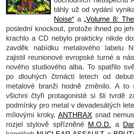
táhly už od vydání vynik
Noise“
a
„Volume 8: The
poslední knockout, protože ihned po jeho
krachlo a CD nebylo prakticky nikde d
zavděk nabídku metalového labelu Nu
zajistil reunionové evropské turné a nás
nového studiového alba. To spatřilo sv
po dlouhých čtrnácti letech od deb
metalové branži hodně změnilo. A to 
všichni čtyři protagonisté si šli tvrdě
podmínky pro metal v devadesátých lete
mílovými kroky.
ANTHRAX
snad nemus
rozjel stylově spřízněné
M.O.D.
a
Dan
kapelách
NUCLEAR ASSAULT
a
BRUT