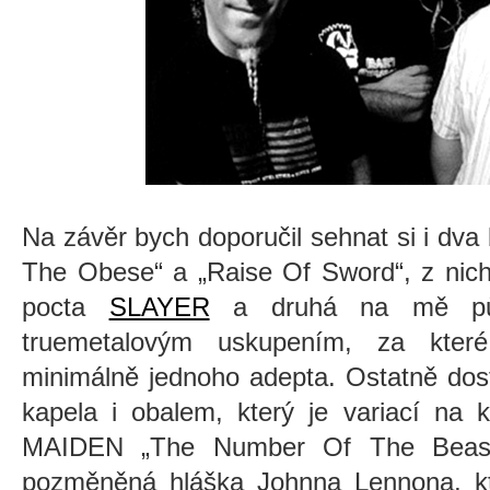
Na závěr bych doporučil sehnat si i dv
The Obese“ a „Raise Of Sword“, z nichž
pocta
SLAYER
a druhá na mě půs
truemetalovým uskupením, za které
minimálně jednoho adepta. Ostatně dost
kapela i obalem, který je variací na 
MAIDEN „The Number Of The Beast
pozměněná hláška Johnna Lennona, kt