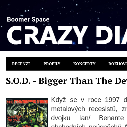
Boomer Space
RECENZE
PROFILY
KONCERTY
ROZHOV
S.O.D. - Bigger Than The De
Když se v roce 1997 d
metalových recesistů, 
dvojku Ian/ Benant
obchodních neúspěchů 