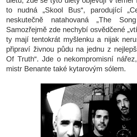
úletů, zde se tyto úlety objevují v téměř
to nudná „Skool Bus“, parodující „Ce
neskutečně natahovaná „The Son
Samozřejmě zde nechybí osvědčené „vtíp
ty mají tentokrát myšlenku a nijak ner
připraví živnou půdu na jednu z nejlep
Of Truth“. Jde o nekompromisní nářez,
mistr Benante také kytarovým sólem.