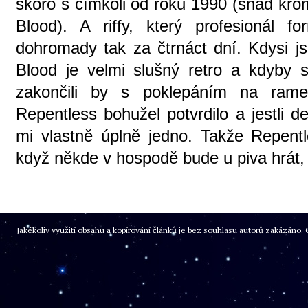
skoro s čímkoli od roku 1990 (snad kro
Blood). A riffy, který profesionál 
dohromady tak za čtrnáct dní. Kdysi js
Blood je velmi slušný retro a kdyby s
zakončili by s poklepáním na ra
Repentless bohužel potvrdilo a jestli d
mi vlastně úplně jedno. Takže Repentl
když někde v hospodě bude u piva hrát, 
Jakékoliv využití obsahu a kopírování článků je bez souhlasu autorů zakázán