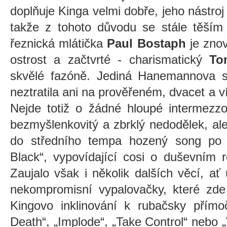
doplňuje Kinga velmi dobře, jeho nástro
takže z tohoto důvodu se stále těším n
řeznická mlátička
Paul Bostaph
je znov
ostrost a začtvrté - charismatický
To
skvělé fazóně. Jediná Hanemannova s
neztratila ani na prověřeném, dvacet a 
Nejde totiž o žádné hloupé intermezz
bezmyšlenkovitý a zbrklý nedodělek, ale 
do středního tempa hozený song po vz
Black“, vypovídající cosi o duševním r
Zaujalo však i několik dalších věcí, ať
nekompromisní vypalovačky, které zd
Kingovo inklinování k rubačsky přímo
Death“, „Implode“, „Take Control“ nebo „