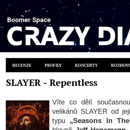
Boomer Space
RECENZE
PROFILY
KONCERTY
ROZHOV
SLAYER - Repentless
Víte co dělí současno
velikánů SLAYER od jej
typu
„Seasons In The
hlavně
Jeff Hanemann
.