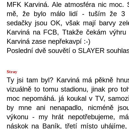
MFK Karviná. Ale atmosféra nic moc. S
mě, že bylo málo lidí - tuším že 3 
sedačky jsou OK, však mají barvy zel
Karviná na FCB, Ttakže čekám výhru 
Karviná zase nepřekavpí :-)
Poslední dvě souvětí o SLAYER souhlas
Stray
Ty jsi tam byl? Karviná má pěkně hnu
vizuálně to tomu stadionu, jinak pro t
moc nepomáhá. já koukal v TV, samozře
by mne ani nenapadlo, nicméně jsou 
výkonu - my hrát nepotřebujeme, má
náskok na Baník, třetí místo uhájíme,