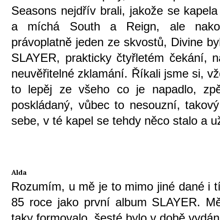
Seasons nejdřív brali, jakože se kape
a míchá South a Reign, ale nak
právoplatně jeden ze skvostů, Divine b
SLAYER, prakticky čtyřletém čekání, na
neuvěřitelné zklamání. Říkali jsme si, vž
to lepěj ze všeho co je napadlo, zpě
poskládaný, vůbec to nesouzní, takový 
sebe, v té kapel se tehdy něco stalo a u
Alda
Rozumím, u mě je to mimo jiné dané i t
85 roce jako první album SLAYER. Mě
taky formovalo, šesté bylo v době vydán