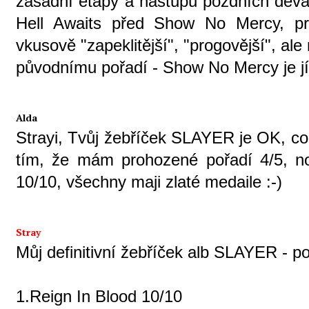
zásadní etapy a nástupu pozdních deva
Hell Awaits před Show No Mercy, pro
vkusově "zapeklitější", "progovější", ale
původnímu pořadí - Show No Mercy je jí
Alda
Strayi, Tvůj žebříček SLAYER je OK, co
tím, že mám prohozené pořadí 4/5, no 
10/10, všechny maji zlaté medaile :-)
Stray
Můj definitivní žebříček alb SLAYER - p
1.Reign In Blood 10/10