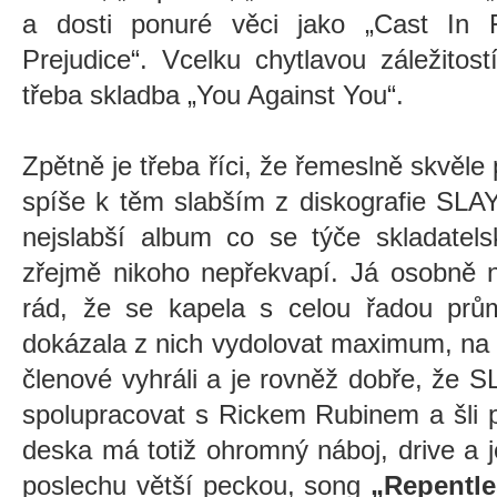
a dosti ponuré věci jako „Cast In 
Prejudice“. Vcelku chytlavou záležitost
třeba skladba „You Against You“.
Zpětně je třeba říci, že řemeslně skvěle
spíše k těm slabším z diskografie SL
nejslabší album co se týče skladatels
zřejmě nikoho nepřekvapí. Já osobně 
rád, že se kapela s celou řadou prů
dokázala z nich vydolovat maximum, na 
členové vyhráli a je rovněž dobře, že 
spolupracovat s Rickem Rubinem a šli p
deska má totiž ohromný náboj, drive a je
poslechu větší peckou, song
„Repentle