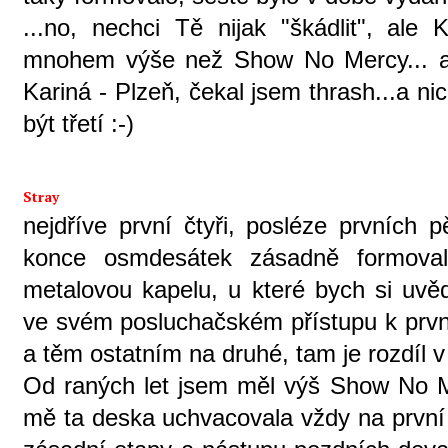
...no, nechci Tě nijak "škádlit", al
mnohem výše než Show No Mercy... a 
Kariná - Plzeň, čekal jsem thrash...a nic
být třetí :-)
Stray
nejdříve první čtyři, posléze prvníc
konce osmdesátek zásadně formoval
metalovou kapelu, u které bych si uvěd
ve svém posluchačském přístupu k prvn
a těm ostatním na druhé, tam je rozdíl 
Od raných let jsem měl výš Show No Me
mě ta deska uchvacovala vždy na první