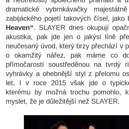
dramatické vybrnkávačky majestátn
zabijáckého pojetí takových čísel, jak
Heaven“
. SLAYER dnes okupují opačn
akustika, pak jde jen o jakýsi líně př
neučesaný úvod, který brzy přechází v p
o okamžitý nářez, pak máme co do 
přímočarostí soustředěnou na tvrdý rif
vyhrávky a ohebnější styl z přelomu 
let. I v roce 2015 však jde o typick
kterému by možná trochu pomohlo, kd
myslet, že je důležitější než SLAYER.