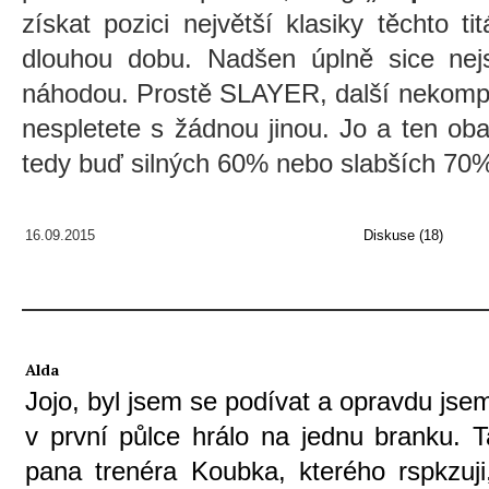
získat pozici největší klasiky těchto 
dlouhou dobu. Nadšen úplně sice nej
náhodou. Prostě SLAYER, další nekompr
nespletete s žádnou jinou. Jo a ten ob
tedy buď silných 60% nebo slabších 70
16.09.2015
Diskuse (18)
Alda
Jojo, byl jsem se podívat a opravdu jsem
v první půlce hrálo na jednu branku. T
pana trenéra Koubka, kterého rspkzuji