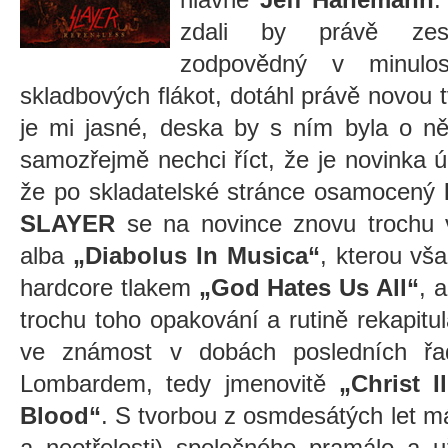
zdali by právě zesn
zodpovědný v minulos
skladbových flákot, dotáhl právě novou t
je mi jasné, deska by s ním byla o ně
samozřejmě nechci říct, že je novinka 
že po skladatelské stránce osamocený
SLAYER
se na novince znovu trochu v
alba
„Diabolus In Musica“
, kterou vš
hardcore tlakem
„God Hates Us All“
, 
trochu toho opakování a rutině rekapit
ve známost v dobách posledních řa
Lombardem, tedy jmenovitě
„Christ I
Blood“
. S tvorbou z osmdesátých let m
a neotřelosti) společného pramálo a 