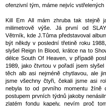
ofenzivní tým, máme nejvíc vstřelených g
Kill Em All mám zhruba tak stejně
milimetrově výše. Já první od SLAY
Větrník, kde J.Tůma představoval albu
být někdy v poslední třetině roku 1988
slyšel Reign In Blood, krátce na to Sh
délce South Of Heaven, v případě posl
1989, jako čtvrtou v pořadí jsem slyšel
těch alb asi nejméně chytlavou, ale ji
jsme všechny čtyři, čekali jsme asi 
nebyla to od prvního momentu žíně d
postupem prvních týdnů jakoby nenásiln
zlatém fondu kapely, nevím proč to