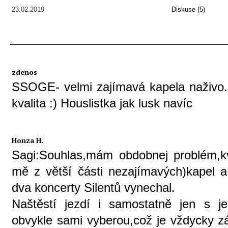
23.02.2019
Diskuse (5)
zdenos
SSOGE- velmi zajímavá kapela naživo. 
kvalita :) Houslistka jak lusk navíc
Honza H.
Sagi:Souhlas,mám obdobnej problém,kv
mě z větší části nezajímavých)kapel a
dva koncerty Silentů vynechal.
Naštěstí jezdí i samostatně jen s j
obvykle sami vyberou,což je vždycky zá