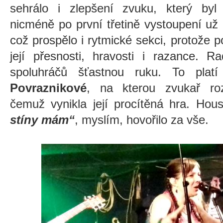
sehrálo i zlepšení zvuku, který byl
nicméně po první třetině vystoupení už
což prospělo i rytmické sekci, protože 
její přesnosti, hravosti i razance. 
spoluhráčů šťastnou ruku. To plat
Povraznikové
, na kterou zvukař ro
čemuž vynikla její procítěná hra. Hou
stíny mám“
, myslím, hovořilo za vše.