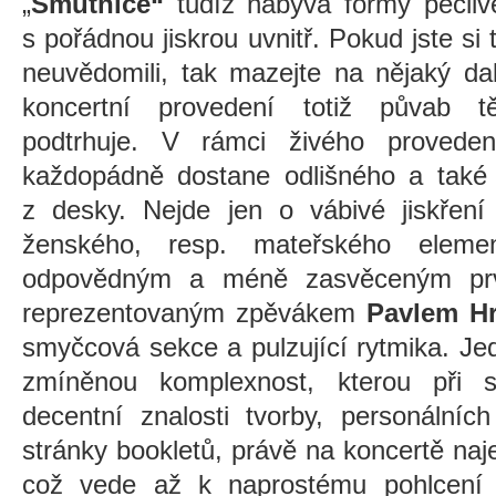
„
Smutnice“
tudíž nabývá formy pečli
s pořádnou jiskrou uvnitř. Pokud jste si 
neuvědomili, tak mazejte na nějaký dal
koncertní provedení totiž půvab t
podtrhuje. V rámci živého prove
každopádně dostane odlišného a také i
z desky. Nejde jen o vábivé jiskře
ženského, resp. mateřského eleme
odpovědným a méně zasvěceným pr
reprezentovaným zpěvákem
Pavlem H
smyčcová sekce a pulzující rytmika. J
zmíněnou komplexnost, kterou při 
decentní znalosti tvorby, personálních
stránky bookletů, právě na koncertě naje
což vede až k naprostému pohlcení 