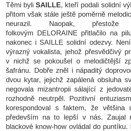
Těmi byli
SAILLE
, kteří podali solidní v
přitom však stále ještě poměrně melodic
neurazil. Naopak, přestož
folkovým
DELORAINE
přitlačilo na pi
nakonec i SAILLE solidní odezvy. Není 
výrazný vokalista, jehož přesvědčivý p
v nichž se pokoušel o melodičtější zp
šafránu. Dobře zněl i nápaditý doprovo
dvou kytar, jejichž zapálená obsluha 
negovala mizantropii sálající z jedov
rozhodně neutrpěl. Pozitivní entuzias
korespondoval s faktem, že většina úč
především na to lepší v nás. Zaujal 
blackové know-how ovládal do puntíku. 