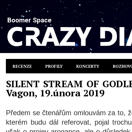
Boomer Space
RECENZE
PROFILY
KONCERTY
ROZHOV
SILENT STREAM OF GODLES
Vagon, 19.února 2019
Předem se čtenářům omlouvám za to, že
kterém budu dál referovat, pojal troch
však o projev arogance, ale o důsledek 