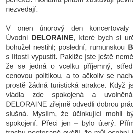
nezvedají.
V onen únorový den koncertovaly 
Úvodní
DELORAINE
, které bych si ur
bohužel nestihl; poslední, rumunskou
B
s lítostí vypustit. Pakliže jste ještě ne
že se jedná o vcelku příjemný, stře
cenovou politikou, a to ačkoliv se nac
prostě žádná turistická atrakce. Když 
vládla zde spokojená a uvolněná
DELORAINE zřejmě odvedli dobrou práci
slušná. Myslím, že účinkující mohli 
spokojení. Přeci jen – bylo úterý. Př
trochu neotesaně ověřil, že můj osobní h