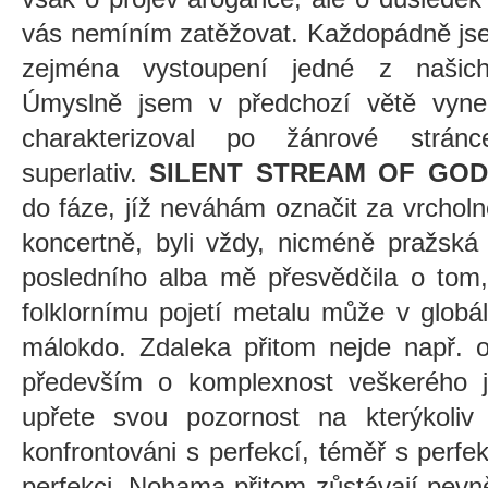
vás nemíním zatěžovat. Každopádně jse
zejména vystoupení jedné z našich
Úmyslně jsem v předchozí větě vynech
charakterizoval po žánrové strá
superlativ.
SILENT STREAM OF GO
do fáze, jíž neváhám označit za vrcholno
koncertně, byli vždy, nicméně pražská
posledního alba mě přesvědčila o tom,
folklornímu pojetí metalu může v globá
málokdo. Zdaleka přitom nejde např. o
především o komplexnost veškerého je
upřete svou pozornost na kterýkoliv
konfrontováni s perfekcí, téměř s perf
perfekci. Nohama přitom zůstávají pevn