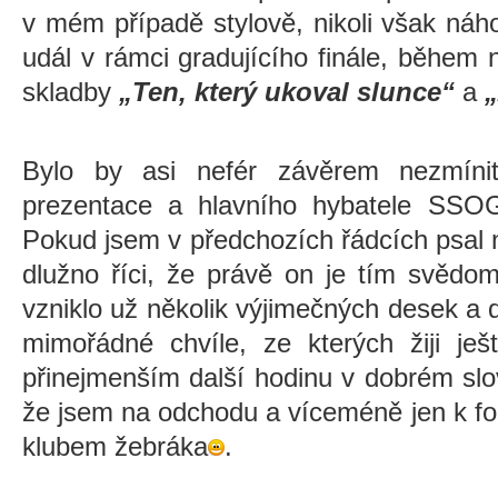
v mém případě stylově, nikoli však náh
udál v rámci gradujícího finále, během 
skladby
„Ten, který ukoval slunce“
a
Bylo by asi nefér závěrem nezmíni
prezentace a hlavního hybatele SSO
Pokud jsem v předchozích řádcích psal
dlužno říci, že právě on je tím svědo
vzniklo už několik výjimečných desek a
mimořádné chvíle, ze kterých žiji je
přinejmenším další hodinu v dobrém slo
že jsem na odchodu a víceméně jen k fo
klubem žebráka
.