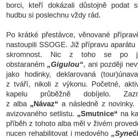
borci, kteří dokázali důstojně podat 
hudbu si poslechnu vždy rád.
Po krátké přestávce, věnované přípravě
nastoupili SSOGE. Již přípravu aparátu p
skromnost. Nic z toho se po je
obstaraném
„Gigulou“
, ani později nev
jako hodinky, deklarovaná (tour)únav
z tváří, nikoli z výkonu. Početné, akt
kapelu průběžně dobíjelo. Zaz
z alba
„Návaz
“
a následně z novinky.
avizovaného setlistu.
„Smutnice“
na k
příběh z tohoto alba měl v živém provede
nucen rehabilitovat i medového
„Syneč