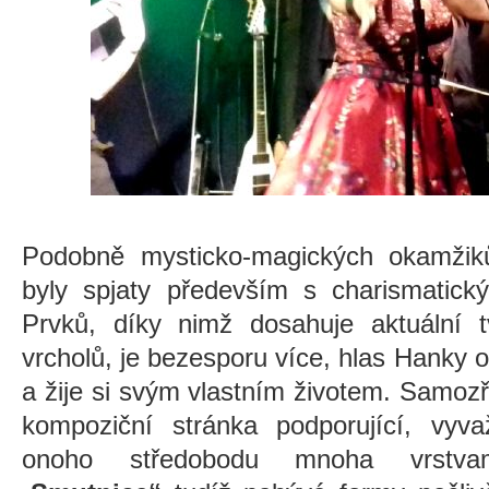
Podobně mysticko-magických okamžik
byly spjaty především s charismati
Prvků, díky nimž dosahuje aktuální
vrcholů, je bezesporu více, hlas Hanky o
a žije si svým vlastním životem. Samozř
kompoziční stránka podporující, vyvaž
onoho středobodu mnoha vrstv