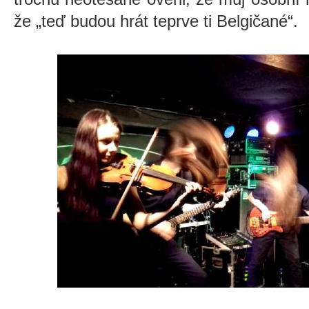
že „teď budou hrát teprve ti Belgičané“.