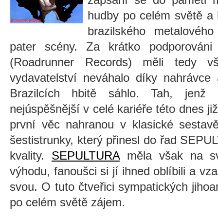
hudby po celém světě a k
brazilského metalovéh
pater scény. Za krátko podporováni s
(Roadrunner Records) měli tedy v
vydavatelství neváhalo díky nahrávce
Brazilcích hbitě sáhlo. Tah, jenž
nejúspěšnější v celé kariéře této dnes ji
první věc nahranou v klasické sesta
šestistrunky, který přinesl do řad SEP
kvality.
SEPULTURA
měla však na sv
výhodu, fanoušci si jí ihned oblíbili a vz
svou. O tuto čtveřici sympatických jiho
po celém světě zájem.