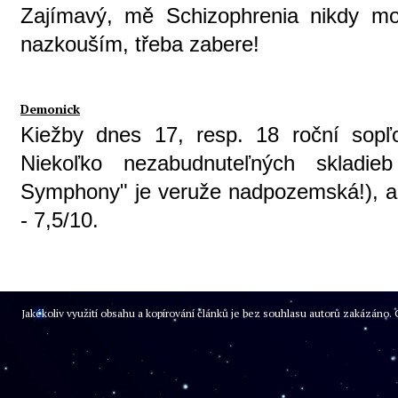
Zajímavý, mě Schizophrenia nikdy mo
nazkouším, třeba zabere!
Demonick
Kiežby dnes 17, resp. 18 roční sopľ
Niekoľko nezabudnuteľných skladieb 
Symphony" je veruže nadpozemská!), ale
- 7,5/10.
Jakékoliv využití obsahu a kopírování článků je bez souhlasu autorů zakázán