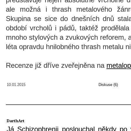
ale možná i thrash metalového žánr
Skupina se sice do dnešních dnů stala
období vrcholů i pádů, taktéž prodělal
mnoho stylových a zvukových reforem, al
léta opravdu hnilobného thrash metalu 
Recenze již dříve zveřejněna na
metalop
10.01.2015
Diskuse (6)
DarthArt
Já Schizophrenii poslouchal někdy po 