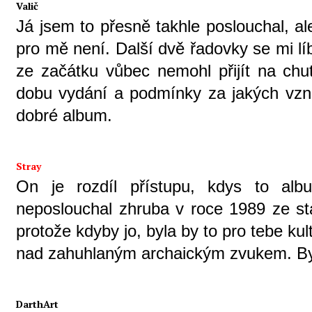
Valič
Já jsem to přesně takhle poslouchal, al
pro mě není. Další dvě řadovky se mi líb
ze začátku vůbec nemohl přijít na ch
dobu vydání a podmínky za jakých vzni
dobré album.
Stray
On je rozdíl přístupu, kdys to albu
neposlouchal zhruba v roce 1989 ze st
protože kdyby jo, byla by to pro tebe k
nad zahuhlaným archaickým zvukem. Byl
DarthArt