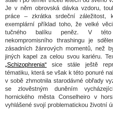
Je v něm obrovská dávka vzdoru, touh
práce – zkrátka srdeční záležitost, 
exemplární příklad toho, že velké věc
tučného balíku peněz. V této n
nekompromisního thrashingu je sděl
zásadních žánrových momentů, než by
jiných kapel za celou svou kariéru. 
„Schizophrenia“
sice stále ještě repr
tématiku, která se však k této ponuré na
v sobě zhmotnila starodávné obřady v
se zlověstným duněním vycházejíc
hornického města Conselheiro v horsk
vyhlášené svojí problematickou životní ú