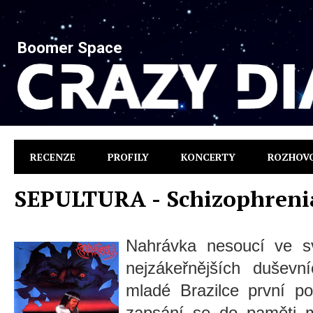
Boomer Space
RECENZE
PROFILY
KONCERTY
ROZHOV
SEPULTURA - Schizophreni
Nahrávka nesoucí ve 
nejzákeřnějších dušev
mladé Brazilce první p
zapsání se do paměti 