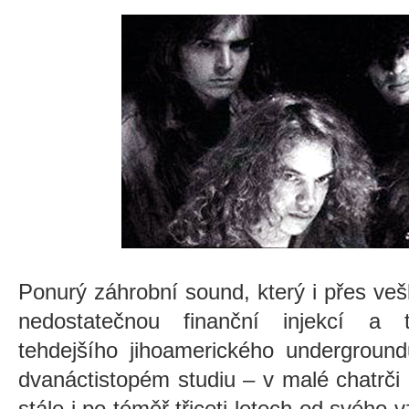
Ponurý záhrobní sound, který i přes v
nedostatečnou finanční injekcí a 
tehdejšího jihoamerického undergroun
dvanáctistopém studiu – v malé chatrči
stále i po téměř třiceti letech od svého 