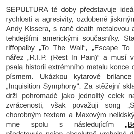
SEPULTURA té doby představuje ideáln
rychlosti a agresivity, ozdobené jiskrn
Andy Kissera, s raně death metalovou 
tehdejšími americkými současníky. Sta
riffopalby „To The Wall“, „Escape To
nářez „R.I.P. (Rest In Pain)“ a musí 
psala historii extrémního metalu konce 
písmem. Ukázkou kytarové brilance 
„Inquisition Symphony“. Za stěžejní sk
drží pohromadě jako jednolitý celek 
zvrácenosti, však považuji song „
chorobným textem a Maxovým nelidský
mne spolu s následujícím
„
představuje nejen absolutně vrcholné 