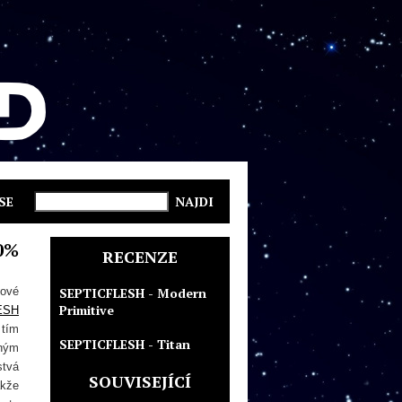
SE
0%
RECENZE
lové
SEPTICFLESH - Modern
Primitive
ESH
 tím
SEPTICFLESH - Titan
šným
stvá
SOUVISEJÍCÍ
akže