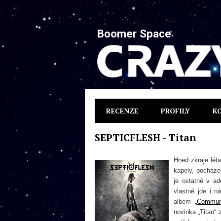
Boomer Space
RECENZE
PROFILY
K
SEPTICFLESH - Titan
Hned zkraje lét
kapely, pocháze
je ostatně v a
vlastně jde i n
albem
„Commun
novinka „Titan“