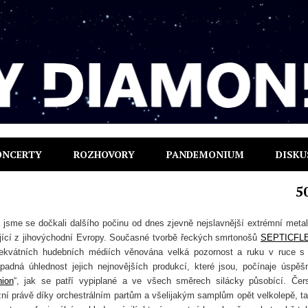
ONCERTY
ROZHOVORY
PANDEMONIUM
DISKU
5
a jsme se dočkali dalšího počinu od dnes zjevně nejslavnější extrémní meta
jící z jihovýchodní Evropy. Současné tvorbě řeckých smrtonošů
SEPTICFL
dekvátních hudebních médiích věnována velká pozornost a ruku v ruce s
ápadná úhlednost jejich nejnovějších produkcí, které jsou, počínaje úspě
ion
“, jak se patří vypiplané a ve všech směrech silácky působící. Čer
 zní právě díky orchestrálním partům a všelijakým samplům opět velkolepě, t