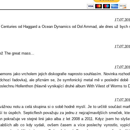
17.07.20
e Centuries od Haggard a Ocean Dynamics od Dol Ammad, ale dnes už bych si
17.07.20
než The great mass...
17.07.20
ons jako vrcholem jejich diskografie naprosto souhlasím. Novinka rozhod
dchozí řadovka), ale přiznám se, že symfonický metal mě v poslední době
oslechnu Hollenthon (hlavně vynikající druhé album With Vilest of Worms to D
17.07.20
ážnou notu a celá skupina si o sobě hodně myslí. Je to určitě součást mar
ší to úspěch. Septicflesh považuju za jednu z nejzajímavějších smeček, kte
n pokračuje ve stejné linii jako alba z let 2008 a 2011. Kdyz jsem ho slyše
labších alb co kdy vydali, ovšem časem a více poslechy vyrostlo, vypíc