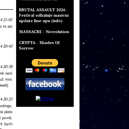
BRUTAL ASSAULT 2026 -
Festival odhaluje masivní
14 21:01
update line-upu (info)
 to asi
MASSACRE - Necrolution
CRYPTA - Shades Of
14 20:45
Sorrow
14 20:38
ně není
 už moc
well).
14 20:25
ketingu,
rá plete
l prvně,
hl bych