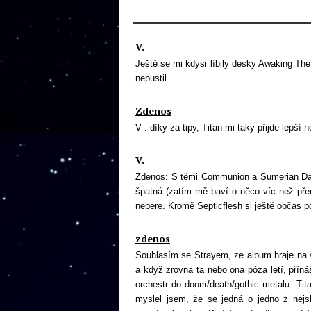
V.
Ještě se mi kdysi líbily desky Awaking Th
nepustil.
Zdenos
V : díky za tipy, Titan mi taky přijde lepší 
V.
Zdenos: S těmi Communion a Sumerian Daem
špatná (zatím mě baví o něco víc než pře
nebere. Kromě Septicflesh si ještě občas p
zdenos
Souhlasím se Strayem, ze album hraje na v
a když zrovna ta nebo ona póza letí, příná
orchestr do doom/death/gothic metalu. Tita
myslel jsem, že se jedná o jedno z nejs