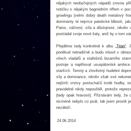
nějakých neobyčejných nápadů zrovna pří
notičku s nějakým bagroidním riffem v p
growlingu (velmi dobrý death metalový fr
dominanty té nejvíce patetické blbosti, 
Patos, vážnost, síla a důstojnost, nikol
postrádal svoje nové šaty, aniž by o tom sá
Přejděme tedy konkrétně k albu
„Titan“
. 
poněkud netradičně a budu mluvit v obra
všech vladařů a stařešinů bizarního star
postoje a naplňovat usurpátorské ambice
starších. Temný a zlověstný hudební dopro
síly a dominance, nikoliv však své neko
nejširší vrstvy posluchačů tvrdé hudby,
pravidelně nikdy nepouštěl, protože repre
(tedy opak hravosti). Přiznávám tedy, ž
nicméně nebylo co psát, tak jsem prostě j
nezáleží.
24.06.2014