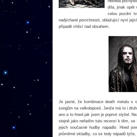
netřeba pochybov
díla, jinak opě
celou pozdní t
nadýchané povrchnosti, oblažující nyní jejic
případě vítězí nad obsahem.
Je jasné, že kombinace death metalu s or
songům na velkoleposti. Jenže má to i druh
ano a to hned jak jsem je poprvé slyšel.
stejně jako neřadím tuto recenzi k těm, se 
jejich současné hudby napadlo. Hned jse
průměrné skladby, co se tedy nápadů týče