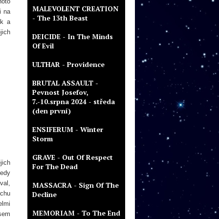
hoto
MALEVOLENT CREATION
i na
- The 13th Beast
sk a
jich
DEICIDE - In The Minds
Of Evil
ULTHAR - Providence
BRUTAL ASSAULT -
Pevnost Josefov,
7.-10.srpna 2024 - středa
(den první)
ENSIFERUM - Winter
Storm
GRAVE - Out Of Respect
jich
For The Dead
tedy
val,
MASSACRA - Sign Of The
echu
Decline
elmi
MEMORIAM - To The End
osem