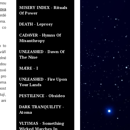
bnou
MISERY INDEX - Rituals
sova
Of Power
hrdé
ena.
DEATH - Leprosy
, co
CADAVER - Hymns Of
Misanthropy
m to
UNLEASHED - Dawn Of
váří
The Nine
elné
adou
MÆRE - I
 své
 pro
UNLEASHED - Fire Upon
doma
Your Lands
nost
ují,
PESTILENCE - Obsideo
 ani
DARK TRANQUILITY -
Atoma
VLTIMAS - Something
Wicked Marches In