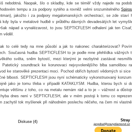
liš nebobtná. Naopak, šlo o skladby, kde se téměř vždy najede na podo
ochodovém tempu a za podpory sytého a rovněž velmi srozumitelného
Spiro
ontman), jakožto i za podpory megalomanských orchestrací, se zde staví 
jaká kdy byla v metalové hudbě v průběhu dávných devadesátých let vymyšl
iv však nápad a vynalézavost, to jsou SEPTICFLESH odhalení jak ten Císař
m věděl.
Jak to celé tedy na mne působí a jak to nakonec charakterizovat? Poví
zech. Současná hudba SEPTICFLESH to je podle mne přehlídka vážných t
ověkého světa, sněm bytostí, mezi kterými je nezbytné zastávat nesmiřit
. Patetický soundtrack ke korunovaci nejvyvolenějšího blba samolibou r
vod ke starověké prezentaci moci. Pochod obřích bytostí vědomých si sice
nečné blbosti. SEPTICFLESH jsou nyní schématicky vykonstruovaný konzum
 stejně jako je tomu třeba v případě KATAKLYSM. Hudba, kterou bych si 
zentuje většinu z toho, co na metalu nemám rád a to je – vážnost a důstoj
e chyba dnes není v SEPTICFLESH, ale v mém postoji k tomu co reprezent
en zachytil tok myšlenek při náhodném poslechu něčeho, na čem mi vlastně
Stray
Diskuse (4)
janpibal@crazydiamond.cz