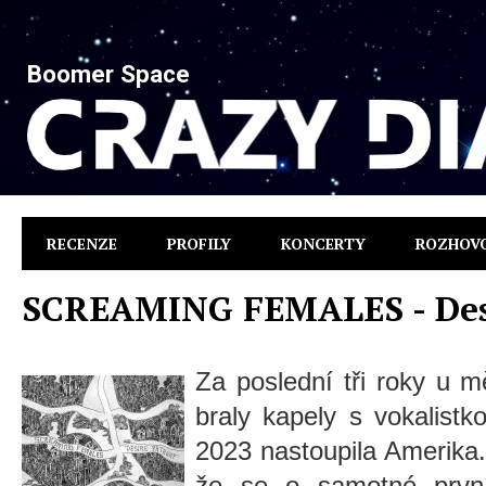
Boomer Space
RECENZE
PROFILY
KONCERTY
ROZHOV
SCREAMING FEMALES - Des
Za poslední tři roky u 
braly kapely s vokalistk
2023 nastoupila Amerika.
že se o samotné prvn