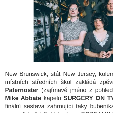
New Brunswick, stát New Jersey, kolem
místních středních škol zakládá zpě
Paternoster
(zajímavé jméno z pohle
Mike Abbate
kapelu
SURGERY ON T
finální sestava zahrnující taky bubení