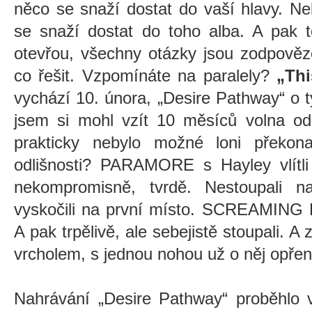
něco se snaží dostat do vaší hlavy. N
se snaží dostat do toho alba. A pak 
otevřou, všechny otázky jsou zodpověze
co řešit. Vzpomínáte na paralely?
„Th
vychází 10. února, „Desire Pathway“ o t
jsem si mohl vzít 10 měsíců volna od
prakticky nebylo možné loni překon
odlišnosti? PARAMORE s Hayley vlítli
nekompromisně, tvrdě. Nestoupali n
vyskočili na první místo. SCREAMING 
A pak trpělivě, ale sebejistě stoupali. A 
vrcholem, s jednou nohou už o něj opře
Nahrávání „Desire Pathway“ proběhlo v