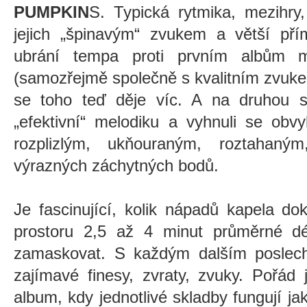
PUMPKIN
S. Typická rytmika, mezihry,
jejich „špinavým“ zvukem a větší pří
ubrání tempa proti prvním albům mě
(samozřejmě společně s kvalitním zvuk
se toho teď děje víc. A na druhou st
„efektivní“ melodiku a vyhnuli
se obvy
rozplizlým, ukňouraným, roztahan
výrazných záchytných bodů.
Je fascinující, kolik nápadů kapela d
prostoru 2,5 až 4 minut průměrné dé
zamaskovat. S každým dalším poslech
zajímavé finesy, zvraty, zvuky. Pořád 
album, kdy jednotlivé skladby fungují ja