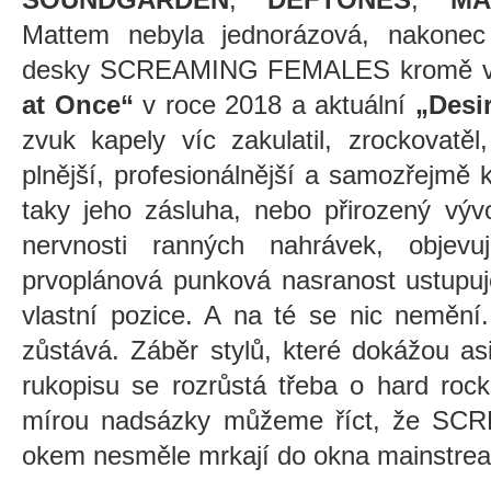
Mattem nebyla jednorázová, nakonec
desky SCREAMING FEMALES kromě vý
at Once“
v roce 2018 a aktuální
„Desi
zvuk kapely víc zakulatil, zrockovatěl
plnější, profesionálnější a samozřejmě kv
taky jeho zásluha, nebo přirozený vývo
nervnosti ranných nahrávek, objevu
prvoplánová punková nasranost ustupuj
vlastní pozice. A na té se nic nemění
zůstává. Záběr stylů, které dokážou as
rukopisu se rozrůstá třeba o hard roc
mírou nadsázky můžeme říct, že S
okem nesměle mrkají do okna mainstre