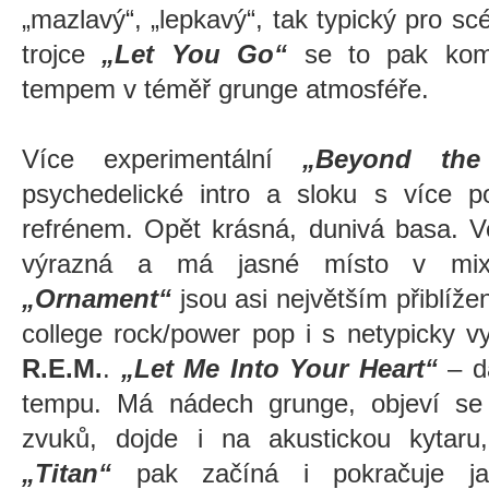
„mazlavý“, „lepkavý“, tak typický pro s
trojce
„Let You Go“
se to pak komb
tempem v téměř grunge atmosféře.
Více experimentální
„Beyond the 
psychedelické intro a sloku s více p
refrénem. Opět krásná, dunivá basa. V
výrazná a má jasné místo v m
„Ornament“
jsou asi největším přiblíže
college rock/power pop i s netypicky v
R.E.M.
.
„Let Me Into Your Heart“
– da
tempu. Má nádech grunge, objeví se 
zvuků, dojde i na akustickou kytar
„Titan“
pak začíná i pokračuje ja