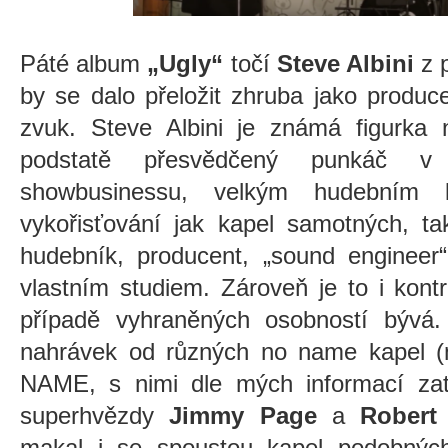
Páté album
„Ugly“
točí
Steve Albini
z 
by se dalo přeložit zhruba jako produ
zvuk. Steve Albini je známá figurka
podstatě přesvědčený punkáč v c
showbusinessu, velkým hudebním 
vykořisťování jak kapel samotných, ta
hudebník, producent, „sound engineer“
vlastním studiem. Zároveň je to i kontr
případě vyhraněných osobností bývá. 
nahrávek od různých no name kapel (
NAME, s nimi dle mých informací zat
superhvězdy
Jimmy Page
a
Robert
makal i se spoustou kapel podobných