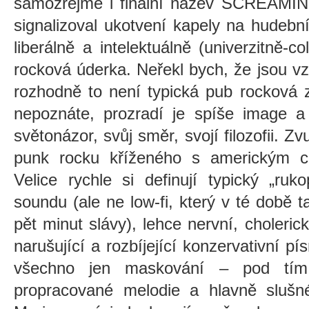
samozřejmě i finální název SCREAMI
signalizoval ukotvení kapely na hudebn
liberálně a intelektuálně (univerzitně-c
rocková úderka. Neřekl bych, že jsou vzo
rozhodně to není typická pub rocková 
nepoznáte, prozradí je spíše image a
světonázor, svůj směr, svojí filozofii. Z
punk rocku kříženého s americkým col
Velice rychle si definují typický „ru
soundu (ale ne low-fi, který v té době 
pět minut slávy), lehce nervní, choleric
narušující a rozbíjející konzervativní pí
všechno jen maskování – pod tím
propracované melodie a hlavně slušné