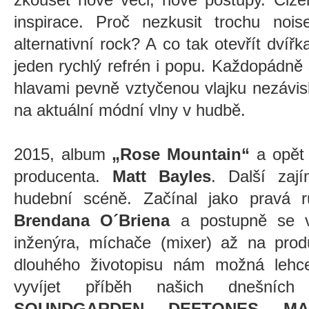
inspirace. Proč nezkusit trochu noise
alternativní rock? A co tak otevřít dvířk
jeden rychlý refrén i popu. Každopádně 
hlavami pevně vztyčenou vlajku nezávis
na aktuální módní vlny v hudbě.
2015, album
„Rose Mountain“
a opět 
producenta.
Matt Bayles
. Další zaj
hudební scéně. Začínal jako pravá 
Brendana O´Briena
a postupně se v
inženýra, míchače (mixer) až na prod
dlouhého životopisu nám možná lehc
vyvíjet příběh našich dnešníc
SOUNDGARDEN
,
DEFTONES
,
MA