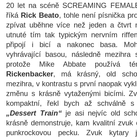
20 let na scéně SCREAMING FEMALES 
říká
Rick Beato
, tohle není písnička pr
zpívat uběhne více než jeden a čtvrt m
utnuté tím tak typickým nervním riff
připojí i bicí a nakonec basa. Moh
vyhrávající basou, následně mezihra 
protože Mike Abbate používá t
Rickenbacker
, má krásný, old scho
mezihra, v kontrastu s první naopak vykl
změnu s krásně vytaženými bicími. Zv
kompaktní, řekl bych až schválně 
„Dessert Train“
je asi nejvíc old scho
krásně demonstruje, kam kvalitní zvuk
punkrockovou pecku. Zvuk kytary j