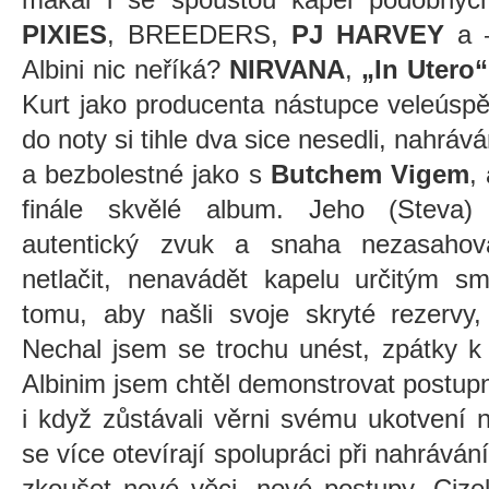
PIXIES
, BREEDERS,
PJ HARVEY
a –
Albini nic neříká?
NIRVANA
,
„In Utero“
Kurt jako producenta nástupce veleús
do noty si tihle dva sice nesedli, nahráv
a bezbolestné jako s
Butchem Vigem
,
finále skvělé album. Jeho (Steva)
autentický zvuk a snaha nezasahov
netlačit, nenavádět kapelu určitým s
tomu, aby našli svoje skryté rezervy, 
Nechal jsem se trochu unést, zpátky k
Albinim jsem chtěl demonstrovat postup
i když zůstávali věrni svému ukotvení 
se více otevírají spolupráci při nahrávání
zkoušet nové věci, nové postupy. Cizel