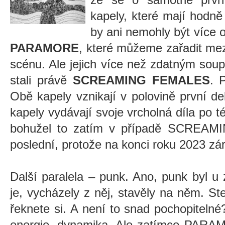
kapely, které mají hodně
by ani nemohly být více o
PARAMORE
, které můžeme zařadit me
scénu. Ale jejich více než zdatným sou
stali právě
SCREAMING FEMALES
.
P
Obě kapely vznikají v polovině první d
kapely vydávají svoje vrcholná díla po t
bohužel to zatím v případě SCREAM
poslední, protože na konci roku 2023 zá
Další paralela – punk. Ano, punk byl u 
je, vycházely z něj, stavěly na něm. Ste
řeknete si. A není to snad pochopitelné?
energie, dynamika. Ale zatímco PARAM