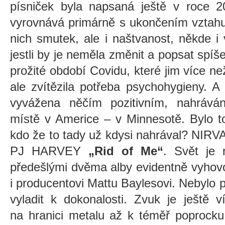
písniček byla napsaná ještě v roce 2
vyrovnává primárně s ukončením vztahu, 
nich smutek, ale i naštvanost, někde i 
jestli by je neměla změnit a popsat spíš
prožité období Covidu, které jim více ne
ale zvítězila potřeba psychohygieny. 
vyvážena něčím pozitivním, nahráván
místě v Americe – v Minnesotě. Bylo 
kdo že to tady už kdysi nahrával? NIRVA
PJ HARVEY
„Rid of Me“
. Svět je 
předešlými dvěma alby evidentně vyhovo
i producentovi Mattu Baylesovi. Nebylo p
vyladit k dokonalosti. Zvuk je ještě v
na
hranici metalu až k téměř poprocku