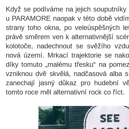
Když se podíváme na jejich souputníky 
u PARAMORE naopak v této době vidím o
strany toho okna, po veleúspěšných le
právě směrem ven k alternativnější scén
kolotoče, nadechnout se svěžího vzduc
nová území. Mrkací trajektorie se nak
díky tomuto „malému třesku“ na pomezí
vzniknou dvě skvělá, nadčasová alba 
zanechají jasný důkaz pro hudební vě
tomto roce měl alternativní rock co říct.