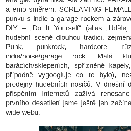
a emo směrem, SCREAMING FEMALE se
punku s indie a garage rockem a zárov
DIY – „Do It Yourself“ (alias „Uděle
hudební scéně dlouhou tradici, zejmén
Punk, punkrock, hardcore, rů
indie/noise/garage rock. Malé k
barácích/sklepeních, spřízněné kapely
případně vygoogluje co to bylo), nez
prodejny hudebních nosičů. V dnešní d
přispěním internetů zažívá renesan
prvního desetiletí jsme ještě jen začín
wide webu.