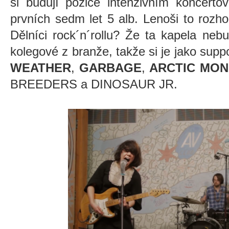
si budují pozice intenzivním koncert
prvních sedm let 5 alb. Lenoši to rozh
Dělníci rock´n´rollu? Že ta kapela neb
kolegové z branže, takže si je jako suppo
WEATHER
,
GARBAGE
,
ARCTIC MO
BREEDERS a DINOSAUR JR.