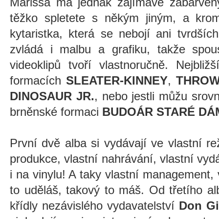
Marissa má jednak zajímavě zabarvený 
těžko spletete s někým jiným, a krom
kytaristka, která se nebojí ani tvrdších
zvládá i malbu a grafiku, takže spo
videoklipů tvoří vlastnoručně. Nejbliž
formacích
SLEATER-KINNEY
,
THROW
DINOSAUR JR.
, nebo jestli můžu srov
brněnské formaci
BUDOÁR STARÉ DÁ
První dvě alba si vydávají ve vlastní rež
produkce, vlastní nahrávání, vlastní vy
i na vinylu! A taky vlastní management, 
to uděláš, takový to máš. Od třetího a
křídly nezávislého vydavatelství
Don Gi