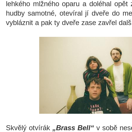
lehkého mlžného oparu a doléhal opět z
hudby samotné, otevíral jí dveře do m
vybláznit a pak ty dveře zase zavřel dal
Skvělý otvírák
„Brass Bell“
v sobě nese