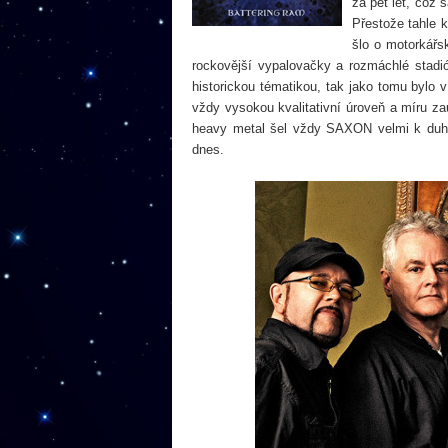
za pět let, což
Přestože tahle 
šlo o motorkář
rockovější vypalovačky a rozmáchlé stad
historickou tématikou, tak jako tomu bylo v
vždy vysokou kvalitativní úroveň a míru za
heavy metal šel vždy SAXON velmi k duhu,
dnes.