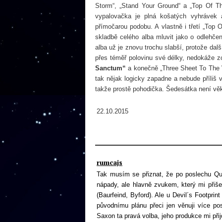
Storm“, „Stand Your Ground“ a „Top Of Th
vypalovačka je plná košatých vyhrávek 
přímočarou podobu. A vlastně i třetí „Top 
skladbě celého alba mluvit jako o odlehč
alba už je znovu trochu slabší, protože d
přes téměř polovinu své délky, nedokáže zc
Sanctum“
a konečně „Three Sheet To The Wi
tak nějak logicky zapadne a nebude příliš 
takže prostě pohodička. Šedesátka není věk,
22.10.2015
rumcajs
Tak musím se přiznat, že po poslechu Qu
nápady, ale hlavně zvukem, který mi přiš
(Baurfeind, Byford). Ale u Devil´s Footpri
původnímu plánu přeci jen věnuji více po
Saxon ta pravá volba, jeho produkce mi při