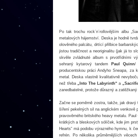
Po tak trochu rock´n´rollovějším albu „
metalových hájemství. Deska je hodně tvrd
olověného palcátu, drtící přilbice barbarsk
jistou tradičnost a neoriginalitu (jak já to
skvěle zvládnuté album s prvotřídními 
sehraný kytarový tandem
Paul Quinn
producentskou práci Andyho Sneapa, za k
metal. Deska vlastně kvalitativně nevybo
než třeba
„Into The Labyrinth“
a
„Sacrifi
zanedbatelné, protože důrazný a zatěžkaný 
Začne se poměrně zostra, takže, jak dravý ti
šíření pekelných sil na anglickém venkově po
pravověrného britského heavy metalu. Paul Qu
krátkých a bleskových sólíček, kde jim prs
Hearts“ má podobu výrazného hymnu, k čem
refrén. Po několika průměrnějších věcech d