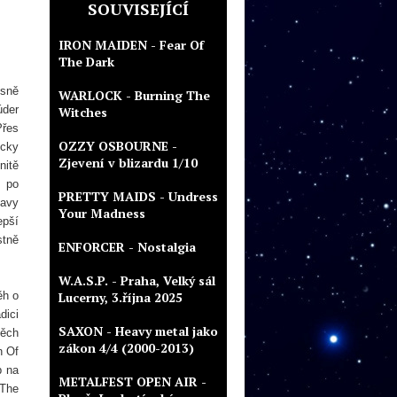
SOUVISEJÍCÍ
IRON MAIDEN - Fear Of
The Dark
isně
WARLOCK - Burning The
úder
Witches
Přes
OZZY OSBOURNE -
icky
Zjevení v blizardu 1/10
nitě
 po
PRETTY MAIDS - Undress
eavy
Your Madness
epší
stně
ENFORCER - Nostalgia
W.A.S.P. - Praha, Velký sál
ěh o
Lucerny, 3.října 2025
dici
SAXON - Heavy metal jako
těch
zákon 4/4 (2000-2013)
n Of
p na
METALFEST OPEN AIR -
 The