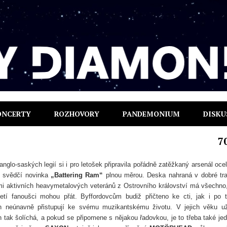
ONCERTY
ROZHOVORY
PANDEMONIUM
DISKU
7
anglo-saských legií si i pro letošek připravila pořádně zatěžkaný arsenál oce
 svědčí novinka
„Battering Ram“
plnou měrou. Deska nahraná v dobré tra
lmi aktivních heavymetalových veteránů z Ostrovního království má všechno
oletí fanoušci mohou přát. Byffordovcům budiž přičteno ke cti, jak i po 
ech neúnavně přistupují ke svému muzikantskému životu. V jejich věku u
n tak šolíchá, a pokud se připomene s nějakou řadovkou, je to třeba také je