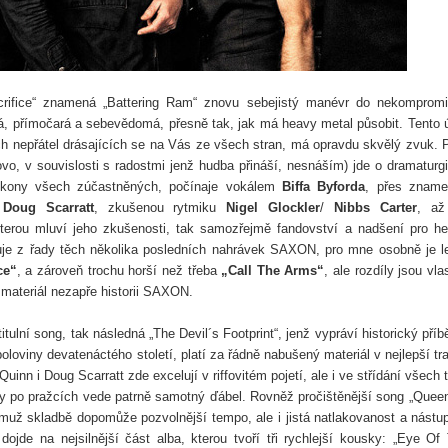
Sacrifice“ znamená „Battering Ram“ znovu sebejistý manévr do nekomprom
á, přímočará a sebevědomá, přesně tak, jak má heavy metal působit. Tento 
ých nepřátel drásajících se na Vás ze všech stran, má opravdu skvělý zvuk. 
 slovo, v souvislosti s radostmi jenž hudba přináší, nesnáším) jde o dramaturg
výkony všech zúčastněných, počínaje vokálem
Biffa Byforda
, přes zname
/
Doug Scarratt
, zkušenou rytmiku
Nigel Glockler
/
Nibbs Carter
, až
terou mluví jeho zkušenosti, tak samozřejmě fandovství a nadšení pro h
čuje z řady těch několika posledních nahrávek SAXON, pro mne osobně je l
ce“
, a zároveň trochu horší než třeba
„Call The Arms“
, ale rozdíly jsou vla
materiál nezapře historii SAXON.
tulní song, tak následná „The Devil´s Footprint“, jenž vypráví historický příb
loviny devatenáctého století, platí za řádně nabušený materiál v nejlepší tra
inn i Doug Scarratt zde excelují v riffovitém pojetí, ale i ve střídání všech 
ty po pražcích vede patrně samotný ďábel. Rovněž pročištěnější song „Quee
už skladbě dopomůže pozvolnější tempo, ale i jistá natlakovanost a nástu
ojde na nejsilnější část alba, kterou tvoří tři rychlejší kousky: „Eye Of