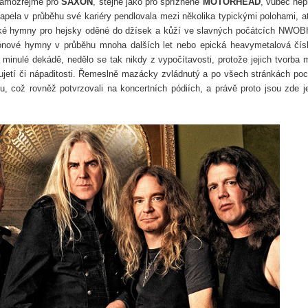
 samozřejmě pro
SAXON
, stejně jako pro spřízněné
MOTÖRHEAD
, vůbec nepl
kapela v průběhu své kariéry pendlovala mezi několika typickými polohami, a
ské hymny pro hejsky oděné do džísek a kůží ve slavných počátcích NWO
iónové hymny v průběhu mnoha dalších let nebo epická heavymetalová čís
 minulé dekádě, nedělo se tak nikdy z vypočítavosti, protože jejich tvorba 
ujetí či nápaditosti. Řemeslně mazácky zvládnutý a po všech stránkách poc
 což rovněž potvrzovali na koncertních pódiích, a právě proto jsou zde j