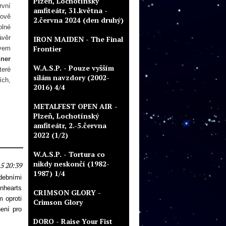
Plzeň, Lochotínský
rvní
amfiteátr, 31.května -
rově
2.června 2024 (den druhý)
olné
ávěr
IRON MAIDEN - The Final
Frontier
ovem
nner
W.A.S.P. - Pouze vyšším
teré
silám navzdory (2002-
ích,
2016) 4/4
METALFEST OPEN AIR -
Plzeň, Lochotínský
amfiteátr, 2.-5.června
2022 (1/2)
W.A.S.P. - Tortura co
nikdy neskončí (1982-
5 20:39
1987) 1/4
debními
nhearts
CRIMSON GLORY -
m oproti
Crimson Glory
ení pro
DORO - Raise Your Fist