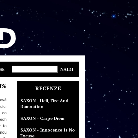
SE
0%
RECENZE
lové
SAXON - Hell, Fire And
Damnation
dici
, co
SAXON - Carpe Diem
těch
ž to
SAXON - Innocence Is No
dnou
Excuse