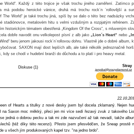
e World“. Každý z této trojice je však trochu jiného zaměření. Zatímco p
a má podobu heroické vánice, druhá má trochu rock´n ´rollovější a su
Of The World“ je také trochu jiná, spíš by se dalo o této bez nadsázky vrch
ené stadiónovce, metalovém hitu s velmi vzdušným a rozpjatým refrénem. Z
alším historickým tématem obestřená „Kingdom Of the Cross“, s mluveným sl
ela dobře navodit onu velkolepost písní z alb jako
„Lion´s Heart“
nebo
„I
nd“ beru jenom jakousi rock´n´rollovou dohru. Vlastně jde o dobré album, k
vybočovat. SAXON mají dost lepších alb, ale také několik jednoznačně horš
 kdy se chodí v hudební branži do důchodu a to platí i pro heavy metal.
Stray
Diskuse (1)
janpibal@crazydiamond.cz
22.10.201
een of Hearts a titulky z nové desky jsem byl docela zklamaný. Nejen hu
el na Saxon moc měkký, přeci jen mi více sedí řezavý zvuk z takového Lio
nt se jedná o dobrou pecku a tak mi zde nazvučení až tak nevadí, takže albu
slechů (též díky této recenzi). Přesto jsem přesvědčen, že Sneap prostě n
jde u všech jím produkovaných kapel tzv. "na jedno brdo".