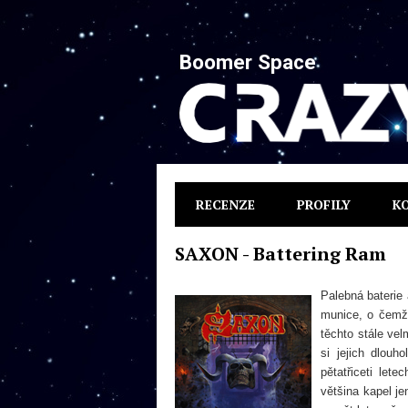
Boomer Space
RECENZE
PROFILY
K
SAXON - Battering Ram
Palebná baterie 
munice, o čemž
těchto stále ve
si jejich dlouh
pětatřiceti let
většina kapel je