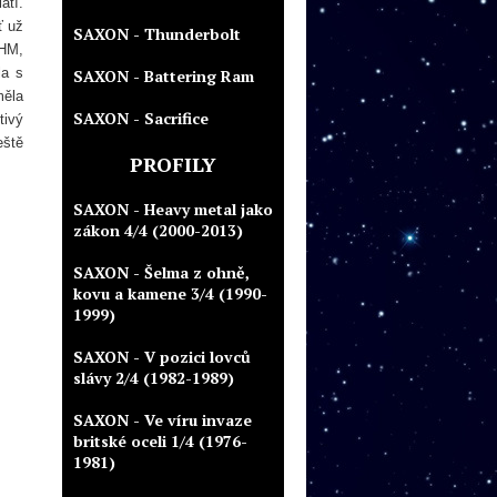
atí.
ť už
SAXON - Thunderbolt
BHM,
la s
SAXON - Battering Ram
měla
SAXON - Sacrifice
tivý
eště
PROFILY
SAXON - Heavy metal jako
zákon 4/4 (2000-2013)
SAXON - Šelma z ohně,
kovu a kamene 3/4 (1990-
1999)
SAXON - V pozici lovců
slávy 2/4 (1982-1989)
SAXON - Ve víru invaze
britské oceli 1/4 (1976-
1981)