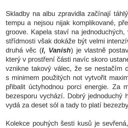
Skladby na albu zpravidla začínají táh
tempu a nejsou nijak komplikované, pře
groove. Kapela staví na jednoduchých, 
střídmosti však dokáže být velmi intenzí
druhá věc (
I, Vanish
) je vlastně posta
který v prostření části navíc skoro usta
vznikne takový válec, že se nestačím d
s minimem použitých not vytvořit maxim
přibalit úctyhodnou porci energie. Za 
bezesporu vychází. Dobrý jednoduchý hu
vydá za deset sól a tady to platí bezezby
Kolekce pouhých šesti kusů je sevřená