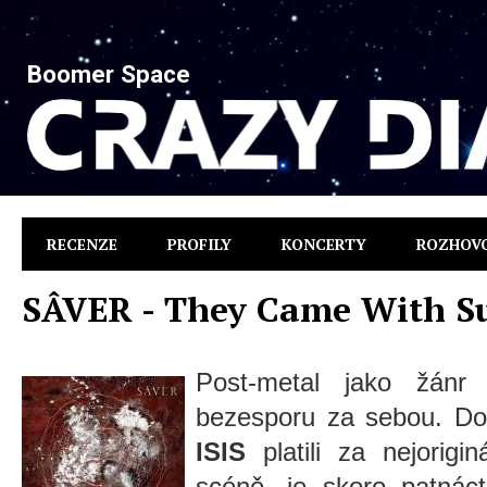
Boomer Space
RECENZE
PROFILY
KONCERTY
ROZHOV
SÂVER - They Came With S
Post-metal jako žánr
bezesporu za sebou. D
ISIS
platili za nejorig
scéně, je skoro patnáct