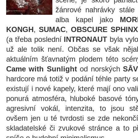
žánrové nahrávky stále 
alba kapel jako
MOR
KONGH
,
SUMAC
,
OBSCURE SPHINX
(a třeba poslední
INTRONAUT
byla vylo
už ale tolik není. Občas se však něj
aktuálním šťavnatým plodem této scé
Came with Sunlight
od norských
SÂ
hardcore má totiž v podání téhle party s
existují i nové kapely, které mají ono vali
ponurá atmosféra, hluboké basové tóny,
agresivní vokál, intenzita, to jsou s
ovšem jen u té tvrdosti se zde nekončí
skladatelské či zvukové stránce a to př
spíše o hudební minimalismus.