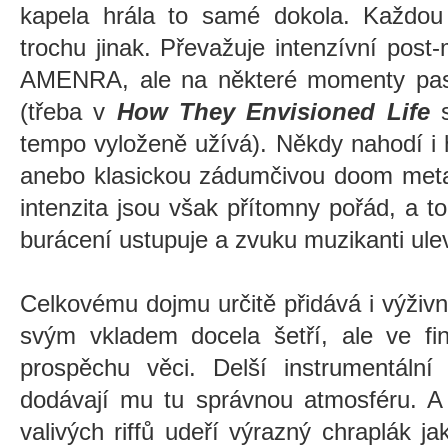
kapela hrála to samé dokola. Každou
trochu jinak. Převažuje intenzívní post-
AMENRA, ale na některé momenty pasu
(třeba v
How They Envisioned Life
s
tempo vyloženě užívá). Někdy nahodí i 
anebo klasickou zádumčivou doom meta
intenzita jsou však přítomny pořád, a t
burácení ustupuje a zvuku muzikanti ulev
Celkovému dojmu určitě přidává i výživ
svým vkladem docela šetří, ale ve fi
prospěchu věci. Delší instrumentální
dodávají mu tu správnou atmosféru. A
valivých riffů udeří výrazný chraplák 