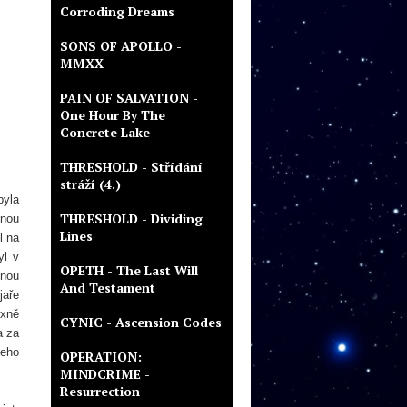
Corroding Dreams
SONS OF APOLLO -
MMXX
PAIN OF SALVATION -
One Hour By The
Concrete Lake
THRESHOLD - Střídání
stráží (4.)
byla
THRESHOLD - Dividing
dnou
Lines
l na
yl v
OPETH - The Last Will
inou
And Testament
jaře
oxně
CYNIC - Ascension Codes
a za
eho
OPERATION:
MINDCRIME -
Resurrection