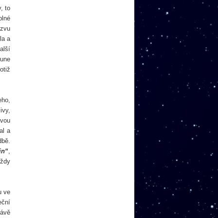
, to
plné
ázvu
la a
alší
iune
otiž
eho,
ivy,
svou
al a
dbě.
in“
,
vždy
u ve
eční
rávě