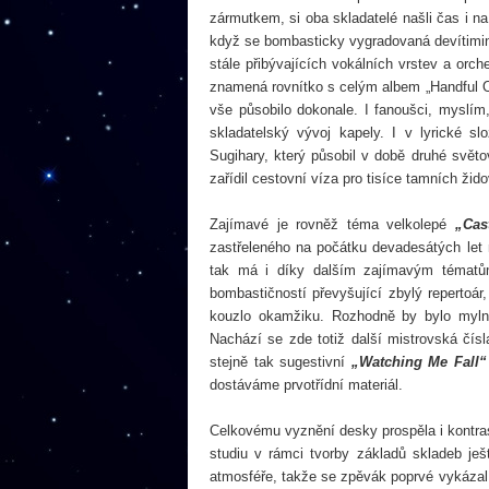
zármutkem, si oba skladatelé našli čas i n
když se bombasticky vygradovaná devítim
stále přibývajících vokálních vrstev a orc
znamená rovnítko s celým albem „Handful 
vše působilo dokonale. I fanoušci, myslím,
skladatelský vývoj kapely. I v lyrické 
Sugihary, který působil v době druhé světo
zařídil cestovní víza pro tisíce tamních ži
Zajímavé je rovněž téma velkolepé
„Cas
zastřeleného na počátku devadesátých let 
tak má i díky dalším zajímavým tématům
bombastičností převyšující zbylý repertoá
kouzlo okamžiku. Rozhodně by bylo myln
Nachází se zde totiž další mistrovská čís
stejně tak sugestivní
„Watching Me Fall“
dostáváme prvotřídní materiál.
Celkovému vyznění desky prospěla i kontras
studiu v rámci tvorby základů skladeb je
atmosféře, takže se zpěvák poprvé vykáza