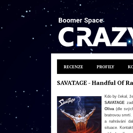
Boomer Space
RECENZE
PROFILY
K
SAVATAGE - Handful Of R
Kdo by čekal, ž
SAVATAGE
zadr
Oliva
(dle svých
bratrovou smrtí.
a nahrávání da
situace. Kontak