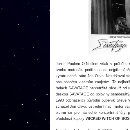
Jon s Paulem O´Neillem však v průběhu st
tvorba materiálu podřízena co nejpřímočař
kytaru nahrál sám Jon Oliva. Nezdržoval se
pás ponořen vlastním zaujetím. To nejhor
řadách SAVATAGE nepřetržitě sice již od r
deskou SAVATAGE od poloviny osmdesátých 
1993 odcházející původní bubeník Steve W
scházel Jon Oliva, ústřední hnací motor vz
bicími se pro následné koncertní šňůry 
předchozí kapely
WICKED WITCH OF BO