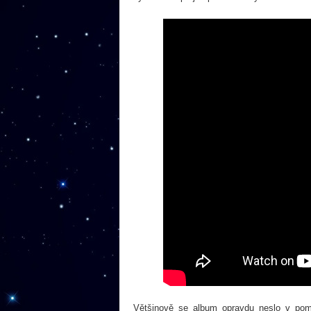
Většinově se album opravdu neslo v po