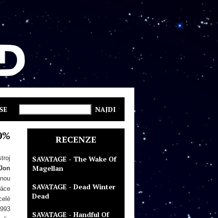
SE
0%
RECENZE
troj
SAVATAGE - The Wake Of
Magellan
Jon
anou
SAVATAGE - Dead Winter
ráce
Dead
celé
1993
SAVATAGE - Handful Of