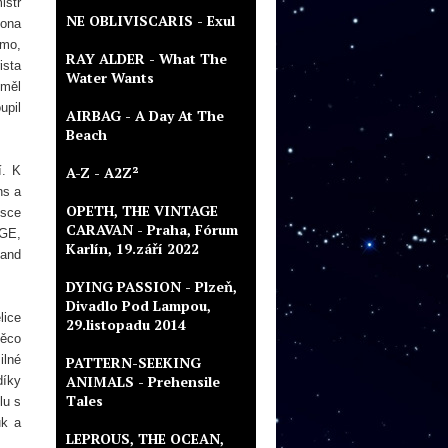
istr
NE OBLIVISCARIS - Exul
 ona
ámo,
RAY ALDER - What The
ista
Water Wants
 měl
upil
AIRBAG - A Day At The
Beach
í. K
A-Z - A2Z²
ns a
OPETH, THE VINTAGE
esce
CARAVAN - Praha, Fórum
AGE,
Karlín, 19.září 2022
band
DYING PASSION - Plzeň,
Divadlo Pod Lampou,
lice
29.listopadu 2014
něco
ilné
PATTERN-SEEKING
ANIMALS - Prehensile
díky
Tales
lu s
uk a
LEPROUS, THE OCEAN,