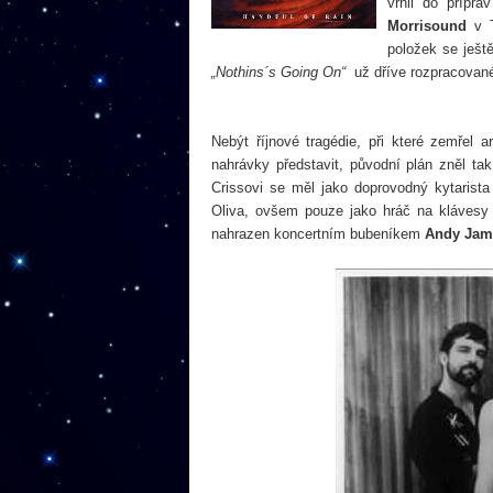
vrhli do přípra
Morrisound
v 
položek se ještě
„Nothins´s Going On“
už dříve rozpracované.
Nebýt říjnové tragédie, při které zemřel 
nahrávky představit, původní plán zněl tak
Crissovi se měl jako doprovodný kytarista 
Oliva, ovšem pouze jako hráč na kláves
nahrazen koncertním bubeníkem
Andy Ja