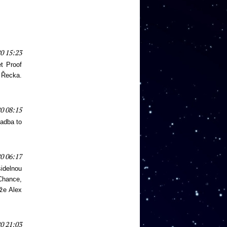
0 15:23
et Proof
z Řecka.
0 08:15
ladba to
0 06:17
idelnou
Chance,
že Alex
0 21:03