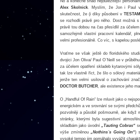
No a konečně snad nejdůležitější personáln
Alex Skolnick
. Myslím, že Jon i Paul ve
skutečnost, že (i díky působení v
TESTA
se rozhodli právě pro něho. Dost možná s 
právě tou dobou na čas přesídlil za účelem 
samozřejmě vlastní pracovní kalendář, pl
velmi profesionálně. Co víc, s kapelou posléz
Vraťme se však ještě do floridského stu
dvojici Jon Oliva/ Paul O´Neill se v průběh
za účelem opatření skladeb kytarovými sóly
tak lze vlastně říct, že šlo o sólový mate
jenže ten velmi usiloval o zachování znač
DOCTOR BUTCHER
, ale existence jeho ma
O „Handful Of Rain“ lze mluvit jako o nejsp
energickém a ve srovnání se svými předchůd
pozvolněji a působil pošmourně, ale když
stránky, kterými byla sugestivní atmosfé
skladbám jako úvodní
„Tauting Cobras“
se
výše zmíněnou
„Nothins´s Going On“
)
vysoké tempo jim pomáhalo vyvážit charakte