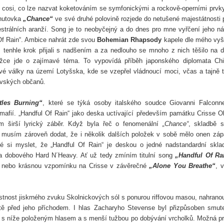
a cosi, co lze nazvat koketováním se symfonickými a rockově-operními prvky
inutovka
„Chance“
ve své druhé polovině rozjede do netušené majestátnosti 
hestrálních aranží. Song je to neobyčejný a do dnes pro mne vyřčení jeho n
Of Rain“. Ambice nahrát zde svou
Bohemian Rhapsody
kapele dle mého vyš
 tenhle krok přijali s nadšením a za nedlouho se mnoho z nich těšilo na d
složce jde o zajímavé téma. To vypovídá příběh japonského diplomata Ch
vé války na území Lotyšska, kde se vzepřel vládnoucí moci, včas a tajně t
dovských občanů.
tles Burning“
, které se týká osoby italského soudce Giovanni Falconn
mafií.
„Handful Of Rain“ jako deska uctívající především památku Crisse Ol
 širší lyrický záběr. Když byla řeč o fenomenální
„Chance“
, skladbě 
r, musím zároveň dodat, že i několik dalších položek v sobě mělo onen záp
é si myslet,
že
„Handful Of Rain“ je deskou o jedné nadstandardní skla
la dobového Hard N´Heavy. Ať už tedy zmíním titulní
song
„Handful Of Ra
nebo krásnou vzpomínku na Crisse v závěrečné
„Alone You Breathe“
, 
tnost jiskrného zvuku Skolnickových sól s ponurou riffovou masou, nahrano
ště před jeho příchodem. I hlas Zacharyho Stevense byl přizpůsoben smut
l s níže položeným hlasem a s menší tužbou po dobývání vrcholků. Možná p