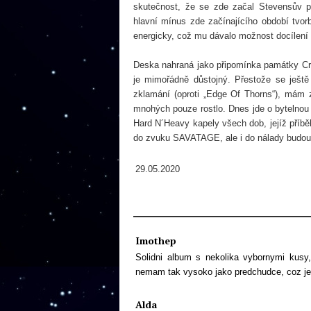
skutečnost, že se zde začal Stevensův pr
hlavní mínus zde začínajícího období tv
energicky, což mu dávalo možnost docílení
Deska nahraná jako připomínka památky Cris
je mimořádně důstojný. Přestože se ještě
zklamání (oproti „Edge Of Thorns“), mám z
mnohých pouze rostlo. Dnes jde o bytelnou 
Hard N´Heavy kapely všech dob, jejíž příbě
do zvuku SAVATAGE, ale i do nálady budouc
29.05.2020
Imothep
Solidni album s nekolika vybornymi kusy,
nemam tak vysoko jako predchudce, coz je 
Alda