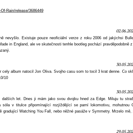
-Of-Rain/release/3686449
02.06.202
ně nevyšlo. Existuje pouze neoficiální verze z roku 2006 od jakýchsi Bull
Made in England, ale ve skutečnosti tenhle bootleg pochází pravděpodobně 
ázaný.
30.05.202
r cely album natocil Jon Oliva. Svojho casu som to tocil 3 krat denne. Co sk
10/10
30.05.202
dalších let. Dnes ji mám jako svou dvojku hned za Edge. Miluju tu straš
 sóla v titulce připomínající rozjíždějící se parní lokomotivu, mohutnou 
ně gradující Watching You Fall, nebo něžné pasáže v Symmetry. Mrzelo mě, 
29.05.202