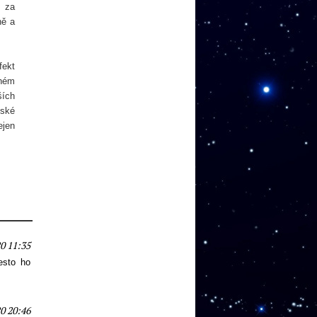
i za
ně a
fekt
rném
ších
dské
ejen
0 11:35
esto ho
0 20:46