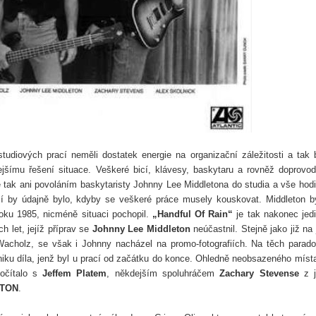
udiových prací neměli dostatek energie na organizační záležitosti a tak 
ejšímu řešení situace. Veškeré bicí, klávesy, baskytaru a rovněž doprovo
 tak ani povoláním baskytaristy Johnny Lee Middletona do studia a vše hodi
ší by údajně bylo, kdyby se veškeré práce musely kouskovat. Middleton b
oku 1985, nicméně situaci pochopil.
„Handful Of Rain“
je tak nakonec jed
let, jejíž příprav se
Johnny Lee Middleton
neúčastnil. Stejně jako již na 
acholz, se však i Johnny nacházel na promo-fotografiích. Na těch parad
niku díla, jenž byl u prací od začátku do konce. Ohledně neobsazeného míst
počítalo s
Jeffem Platem
, někdejším spoluhráčem
Zachary Stevense
z j
STON
.