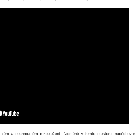
malém a pochmurném rozpoložení. Nicméně v tomto prostoru, napěchov