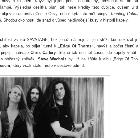
v nových skladeb. Když byl jejich počet dostatečný, přesunuli se do st
Tampě. Výsledná desítka písní tak nese kredity této dvojice, ovšem u 
 objevuje autorství Crisse Olivy, neboť kytarista měl songy
„Taunting Cobra
 Shodou okolností jde snad o vůbec nejdivočejší kusy v historii kapely.
architekt zvuku SAVATAGE, bez jehož nástroje si jen stěží kdo dokázal je
, aby kapela, po odjetí turné k
„Edge Of Thorns“
,
navýšila počet členů 
připojit natrvalo
Chris Caffery
. Stejně tak se měl časem do kapely vrátit
y a občasný zpěvák.
Steve Wacholz
byl již na šňůře k albu „Edge Of Tho
mesem
, který však stálé místo v sestavě odmítl.