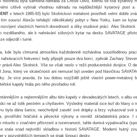
í novinkou byla samotná náhrada za Crisse Olivu, kterou se stal kytarový m
lmi citlivě vybírali vhodnou náhradu na nejdůležitější kytarový post a
MENT
v letech 1985-93) bylo Skolnickovi metalové prostředí velmi dobře zn
tím souvisí Alexův tehdejší několikaletý pobyt v New Yorku, kam se kytar
rozvíjení vlastních herních dovedností a díky studiové práci.
Alex Skolnick
no rozdělaného, ale k nahrávání sólových kytar na desku SAVATAGE přisto
e odjezdil i turné.
dia, kde byla chmurná atmosféra každodenně rozháněna soustředěnou prac
u nahrávacích frekvencí tedy připojili pouze dva borci, zpěvák Zachary Steve
 právě Alex Skolnick. Vše se však neslo v režii producentské dvojice. O d
riál Jona, který ve skutečnosti ani nemusel být uveden pod hlavičkou SAVAT
ky. Je sice pravda, že tou dobou rozjížděl ještě vlastní power-metalový 
teřské kapely hrála pro něho prvořadou roli.
ontánnějším a nejtemnějším albu této kapely v devadesátých letech, o albu ve
ci ne až tolik pestrém a chytlavém. Výsledný materiál sice lezl do hlavy o 
 mu byla dána šance, neochvějně zasekl své drápky a brzy vykazoval své s
ra, prvotřídní hráčské a pěvecké výkony a rovněž skladatelská práce. I 
 mluvilo o značném přitvrzení a rozervanosti, tahle dunivá vypalovačka (spo
se stala
snad nejtvrdší skladbou v historii SAVATAGE. Moderní hutný zv
r v pozvolnějších tempech se jinak šinoucí desky.