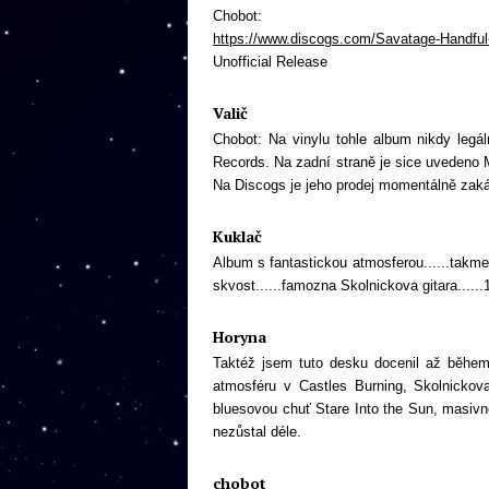
Chobot:
https://www.discogs.com/Savatage-Handful
Unofficial Release
Valič
Chobot: Na vinylu tohle album nikdy legál
Records. Na zadní straně je sice uvedeno 
Na Discogs je jeho prodej momentálně zak
Kuklač
Album s fantastickou atmosferou......takme
skvost......famozna Skolnickova gitara......
Horyna
Taktéž jsem tuto desku docenil až během 
atmosféru v Castles Burning, Skolnickova
bluesovou chuť Stare Into the Sun, masiv
nezůstal déle.
chobot