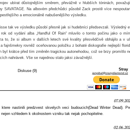
ojev ubírat důstojnějším směrem, převážně v hlubších tóninách, považuj
orby SAVATAGE. Na albovém předchůdci působil Zack prostě více nespouta
 pestřejšího a emocionálně nabušenějšího výsledku.
se tak ve výsledku působí přesně jak si hudebníci předsevzali. Výsledný e
 rok od vydání alba „Handful Of Rain“ mluvilo o tomto počinu jako o mí
a to, že si album v dalších letech své kvality přesvědčivě obhájilo a v u
a fajnšmekry rovněž oceňovanou položku z bohaté diskografie nejlepší flori
h byl krátce před tím změněn tragickou autonehodou, což se brzy promítlo n
ích nahrávek. Vše se najednou stalo jaksi závažnější.
Stray
Diskuse (9)
janpibal@crazydiamond.cz
07.09.202
 ktere nastinili predzvest skvelych veci budoucich(Dead Winter Dead). Pr
nejen vzhledem k okolnostem vzniku tak nejak pochopitelne.
02.06.202