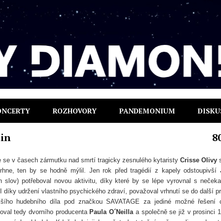
ONCERTY
ROZHOVORY
PANDEMONIUM
DISKU
ain
8
e se v časech zármutku nad smrtí tragicky zesnulého kytaristy
Crisse Olivy
s
hne, ten by se hodně mýlil. Jen rok před tragédií z kapely odstoupivší
 slov) potřeboval novou aktivitu, díky které by se lépe vyrovnal s neček
 I díky udržení vlastního psychického zdraví, považoval vrhnutí se do další p
lšího hudebního díla pod značkou SAVATAGE za jediné možné řešení 
toval tedy dvorního producenta
Paula O´Neilla
a společně se již v prosinci 