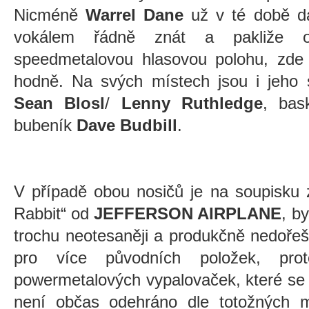
Nicméně
Warrel Dane
už v té době d
vokálem řádně znát a pakliže obl
speedmetalovou hlasovou polohu, zde 
hodně. Na svých místech jsou i jeho sp
Sean Blosl
/
Lenny Ruthledge
, bas
bubeník
Dave Budbill
.
V případě obou nosičů je na soupisku 
Rabbit“ od
JEFFERSON AIRPLANE
, b
trochu neotesaněji a produkčně nedořeš
pro více původních položek, pro
powermetalových vypalovaček, které se 
není občas odehráno dle totožných m