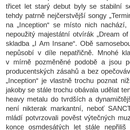
třicet let starý debut byly se stabiln
tehdy patrně nejčerstvější songy „Termi
na „Inception“ se místo nich nachází,
nepoužitý majestátní otvírák „Dream of
skladba „I Am Insane“. Obě samosebou
nepůsobí v díle nepatřičně. Mnohé kla
v mírně pozměněné podobě a jsou po
producentských zásahů a bez opečováva
„Inception“ je vlastně trochu poznat ni
jakoby se stále trochu obávala udělat te
heavy metalu do tvrdších a dynamičtějš
není nikterak markantní, neboť SAN
mládí potvrzovali pověst výtečných mu
konce osmdesátých let stále nepřiliš o