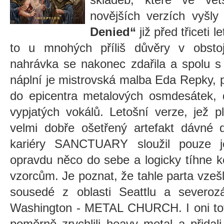
novějších verzích vyšly
Denied“
již před třiceti 
to u mnohých příliš důvěry v obsto
nahrávka se nakonec zdařila a spolu s
náplní je mistrovská malba Eda Repky, pl
do epicentra metalových osmdesátek, 
vypjatých vokálů. Letošní verze, jež p
velmi dobře ošetřený artefakt dávné d
kariéry SANCTUARY sloužil pouze 
opravdu něco do sebe a logicky tíhne 
vzorcům. Je poznat, že tahle parta vzešl
sousedé z oblasti Seattlu a severoz
Washington - METAL CHURCH. I oni tot
poměrně zrychlili heavy metal a přidali