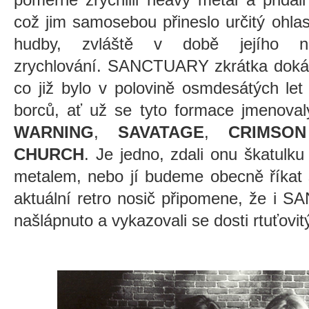
což jim samosebou přineslo určitý ohl
hudby, zvláště v době jejího ne
zrychlování.
SANCTUARY zkrátka dokázali
co již bylo v polovině osmdesátých let
borců, ať už se tyto formace jmenova
WARNING
,
SAVATAGE
,
CRIMSO
CHURCH
. Je jedno, zdali onu škatul
metalem, nebo jí budeme obecně říkat s
aktuální retro nosič připomene, že i 
našlápnuto a vykazovali se dosti rtuťovi