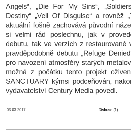
Angels“, „Die For My Sins“, „Soldier
Destiny“ „Veil Of Disguise“ a rovněž 
aktuální fošně zachovává původní náze
si velmi rád poslechnu, jak v proved
debutu, tak ve verzích z restaurované 
pravděpodobně debutu „Refuge Denied“ 
pro navození atmosféry starých metalový
možná z počátku tento projekt oživen
SANCTUARY kýmsi podceňován, nakone
vydavatelství Century Media povedl.
03.03.2017
Diskuse (1)