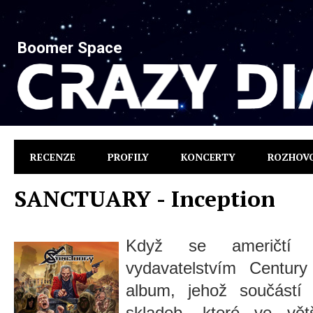
Boomer Space
RECENZE
PROFILY
KONCERTY
ROZHOV
SANCTUARY - Inception
Když se američt
vydavatelstvím Century
album, jehož součástí
skladeb, které ve vě