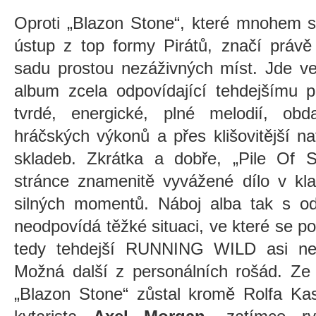
Oproti „Blazon Stone“, které mnohem sp
ústup z top formy Pirátů, značí právě
sadu prostou nezáživných míst. Jde v
album zcela odpovídající tehdejšímu
tvrdé, energické, plné melodií, ob
hráčských výkonů a přes klišovitější n
skladeb. Zkrátka a dobře, „Pile Of S
stránce znamenitě vyvážené dílo v kla
silných momentů. Náboj alba tak s ods
neodpovídá těžké situaci, ve které se 
tedy tehdejší RUNNING WILD asi nej
Možná další z personálních rošád. Ze 
„Blazon Stone“ zůstal kromě Rolfa Ka