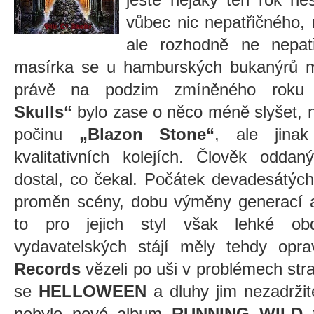
vůbec nic nepatřičného, 
ale rozhodně ne nepatř
masírka se u hamburských bukanýrů mo
právě na podzim zmíněného roku
Skulls“
bylo zase o něco méně slyšet, 
počinu
„Blazon Stone“
, ale jina
kvalitativních kolejích. Člověk oddan
dostal, co čekal. Počátek devadesátých 
proměn scény, dobu výměny generací a
to pro jejich styl však lehké o
vydavatelských stájí měly tehdy opr
Records
vězeli po uši v problémech stra
se
HELLOWEEN
a dluhy jim nezadržit
nebylo nové album
RUNNING WILD
t