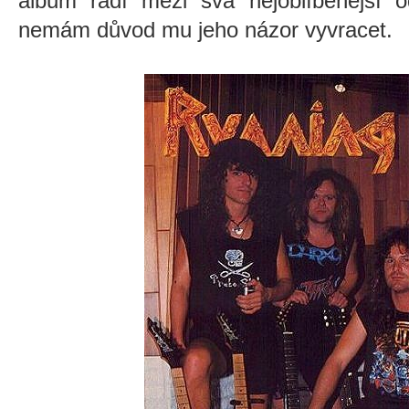
album řadí mezi svá nejoblíbenějš
nemám důvod mu jeho názor vyvracet.