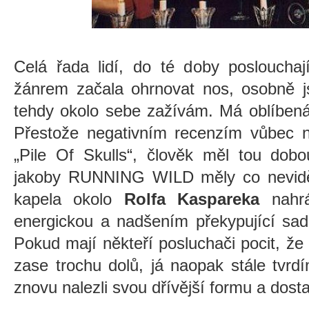
Celá řada lidí, do té doby poslouchaj
žánrem začala ohrnovat nos, osobně js
tehdy okolo sebe zažívám. Má oblíben
Přestože negativním recenzím vůbec ne
„Pile Of Skulls“, člověk měl tou dobo
jakoby RUNNING WILD měly co nevidě
kapela okolo
Rolfa Kaspareka
nahr
energickou a nadšením překypující sa
Pokud mají někteří posluchači pocit, že 
zase trochu dolů, já naopak stále tv
znovu nalezli svou dřívější formu a dosta