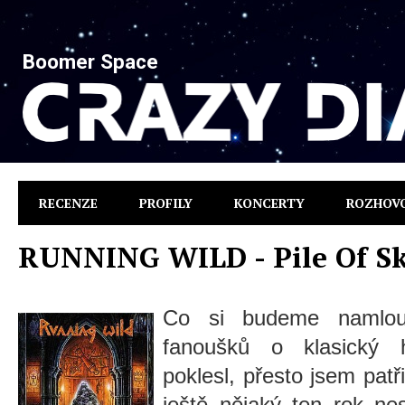
Boomer Space
RECENZE
PROFILY
KONCERTY
ROZHOV
RUNNING WILD - Pile Of Sk
Co si budeme namlou
fanoušků o klasický 
poklesl, přesto jsem patřil
ještě nějaký ten rok n