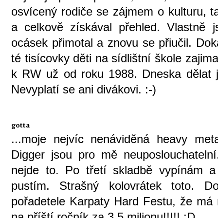
osvícený rodiče se zájmem o kulturu, t
a celkově získával přehled. Vlastně
ocásek přimotal a znovu se přiučil. Do
té tisícovky děti na sídlištní škole zajim
k RW už od roku 1988. Dneska dělat jej
Nevyplatí se ani divákovi. :-)
gotta
...moje nejvíc nenáviděná heavy met
Digger jsou pro mě neuposlouchatelní.
nejde to. Po třetí skladbě vypínám a
pustím. Strašný kolovrátek toto. 
pořadetele Karpaty Hard Festu, že má
na příští ročník za 3,5 milionu!!!!! :D