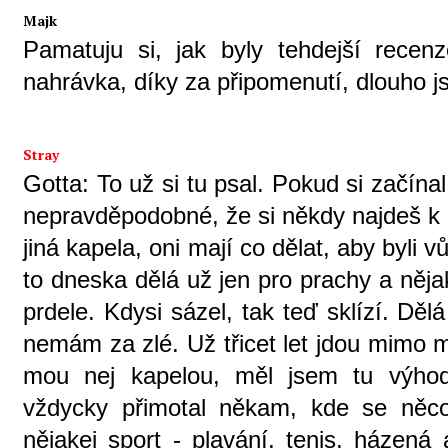
Majk
Pamatuju si, jak byly tehdejší recenz
nahrávka, díky za připomenutí, dlouho js
Stray
Gotta: To už si tu psal. Pokud si začína
nepravděpodobné, že si někdy najdeš k 
jiná kapela, oni mají co dělat, aby byli 
to dneska dělá už jen pro prachy a něja
prdele. Kdysi sázel, tak teď sklízí. Dělá
nemám za zlé. Už třicet let jdou mimo m
mou nej kapelou, měl jsem tu výho
vždycky přimotal někam, kde se něco 
nějakej sport - plavání, tenis, házená 