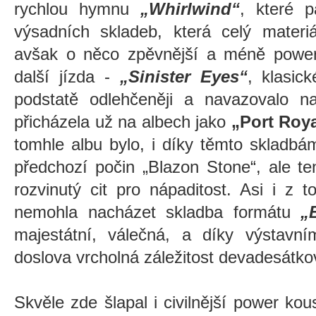
rychlou hymnu
„Whirlwind“
, které p
výsadních skladeb, která celý materi
avšak o něco zpěvnější a méně powe
další jízda -
„Sinister Eyes“
, klasic
podstatě odlehčeněji a navazovalo n
přicházela už na albech jako
„Port Roy
tomhle albu bylo, i díky těmto skladbá
předchozí počin „Blazon Stone“, ale te
rozvinutý cit pro nápaditost. Asi i z
nemohla nacházet skladba formátu
„
majestátní, válečná, a díky výstavní
doslova vrcholná záležitost devadesá
Skvěle zde šlapal i civilnější power ko