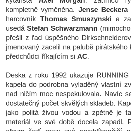
kytarista
Axel Morgan
, zatímco ry
kompletně vyměněna.
Jense Beckera
harcovník
Thomas Smuszynski
a za
usedá
Stefan Schwarzmann
(mimocho
přešli z řad úspěšného Dirkschneider
jmenovaný zacelil na palubě pirátskéh
předchůdci říkajícím si
AC
.
Deska z roku 1992 ukazuje RUNNING 
kapela do podrobna vyladěný vlastní zv
nad ničím moc nespekulovala. Navíc se
dostatečný počet skvělých skladeb. Kape
jako politá živou vodou a zpětně je t
materiál ve své době docela zapadl. P