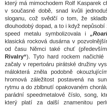
který má mimochodem Rolf Kasparek chu
v současné době, snad kvůli jednodu
sloganu, což svědčí o tom, že skladb
dlouhodobý dopad, a to i když nepůsobí
speed metalu symbolizovala i
„Roar
klasická rocková dusárna v pozvolnějš
od času Němci také chuť (předevší
Rivalry“
)
. Tyto hard rockem načichlé
začaly v repertoáru pirátské družiny vysk
málokterá zněla podobně okouzlujíc
hromová záležitost postavená na sun
rytmu a do zblbnutí opakovaném chorálu
parádní speedmetalové číslo, song, kte
který platí za další znamenitou per