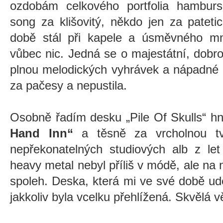
ozdobám celkového portfolia hambur
song za klišovitý, někdo jen za patet
době stál při kapele a úsměvného mn
vůbec nic. Jedná se o majestátní, dobr
plnou melodických vyhrávek a nápadné g
za pačesy a nepustila.
Osobně řadím desku „Pile Of Skulls“ hn
Hand Inn“
a těsně za vrcholnou tv
nepřekonatelných studiových alb z le
heavy metal nebyl příliš v módě, ale na 
spoleh. Deska, která mi ve své době ud
jakkoliv byla vcelku přehlížená. Skvělá vě