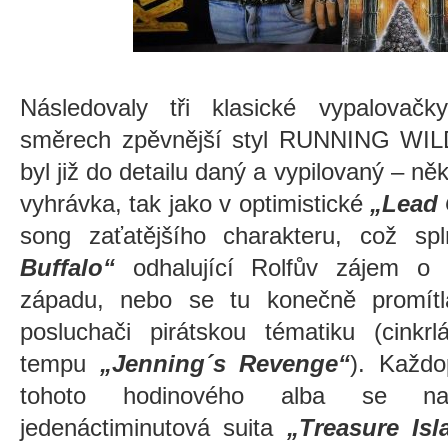
Následovaly tři klasické vypalovačk
směrech zpěvnější styl RUNNING WILD
byl již do detailu daný a vypilovaný – n
vyhrávka, tak jako v optimistické
„Lead 
song zaťatějšího charakteru, což sp
Buffalo“
odhalující Rolfův zájem o 
západu, nebo se tu konečně promítla 
posluchači pirátskou tématiku (cinkr
tempu
„Jenning´s Revenge“
). Každ
tohoto hodinového alba se na
jedenáctiminutová suita
„Treasure Isl