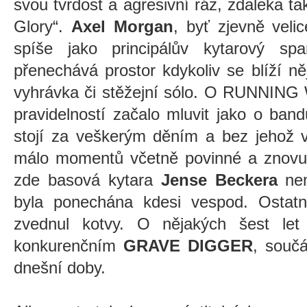
svou tvrdost a agresivní ráz, zdaleka 
Glory“.
Axel Morgan
, byť zjevně velic
spíše jako principálův kytarový spar
přenechává prostor kdykoliv se blíží 
vyhrávka či stěžejní sólo. O RUNNING 
pravidelností začalo mluvit jako o ban
stojí za veškerým děním a bez jehož v
málo momentů včetně povinné a znovu 
zde basová kytara
Jense Beckera
ne
byla ponechána kdesi vespod. Ostat
zvednul kotvy. O nějakých šest let
konkurenčním
GRAVE DIGGER
, součá
dnešní doby.