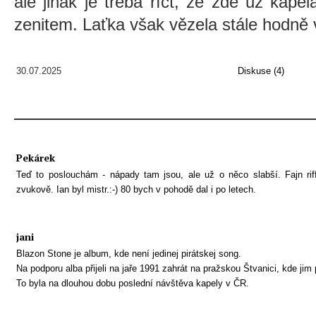
ale jinak je třeba říct, že zde už kape
zenitem. Laťka však vězela stále hodně
30.07.2025
Diskuse (4)
Pekárek
Teď to poslouchám - nápady tam jsou, ale už o něco slabší. Fajn riffy
zvukově. Ian byl mistr.:-) 80 bych v pohodě dal i po letech.
jani
Blazon Stone je album, kde není jedinej pirátskej song.
Na podporu alba přijeli na jaře 1991 zahrát na pražskou Štvanici, kde jim 
To byla na dlouhou dobu poslední návštěva kapely v ČR.