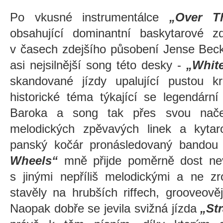
Po vkusné instrumentálce
„Over T
obsahující dominantní baskytarové z
v časech zdejšího působení Jense Becke
asi nejsilnější song této desky -
„Whit
skandované jízdy upalující pustou kr
historické téma týkající se legendárn
Baroka a song tak přes svou načec
melodických zpěvavých linek a kytaro
panský kočár pronásledovaný bandou
Wheels“
mně přijde poměrně dost nev
s jinými nepříliš melodickými a ne zr
stavěly na hrubších riffech, grooveov
Naopak dobře se jevila svižná jízda
„Str