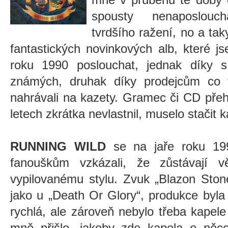
spousty nenaposlou
tvrdšího ražení, no a tak
fantastických novinkových alb, které 
roku 1990 poslouchat, jednak díky s
známých, druhak díky prodejcům co 
nahrávali na kazety. Gramec či CD přeh
letech zkrátka nevlastnil, muselo stačit
RUNNING WILD
se na jaře roku 1991
fanouškům vzkázali, že zůstávají 
vypilovanému stylu. Zvuk „Blazon Ston
jako u „Death Or Glory“, produkce byla
rychlá, ale zároveň nebylo třeba kapele
mně přišlo, jakoby zde kapela o něco p