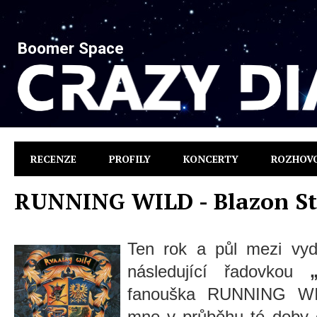
Boomer Space
RECENZE
PROFILY
KONCERTY
ROZHOV
RUNNING WILD - Blazon S
Ten rok a půl mezi v
následující řadovkou
„B
fanouška RUNNING WIL
mne v průběhu té doby 