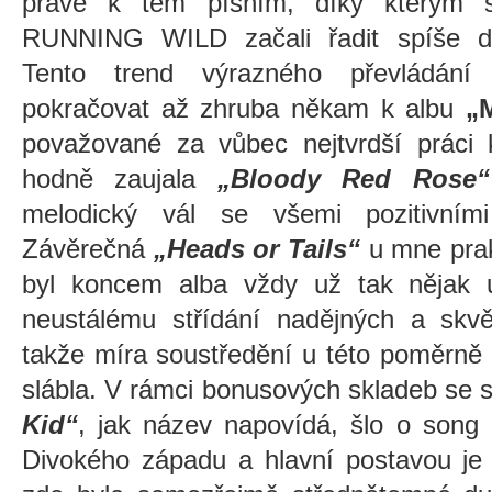
právě k těm písním, díky kterým s
RUNNING WILD začali řadit spíše d
Tento trend výrazného převládání 
pokračovat až zhruba někam k albu
„
považované za vůbec nejtvrdší práci
hodně zaujala
„Bloody Red Rose“
melodický vál se všemi pozitivními 
Závěrečná
„Heads or Tails“
u mne prak
byl koncem alba vždy už tak nějak 
neustálému střídání nadějných a skv
takže míra soustředění u této poměrně
slábla. V rámci bonusových skladeb se s
Kid“
, jak název napovídá, šlo o song 
Divokého západu a hlavní postavou je 