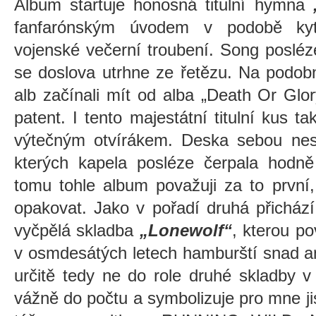
Album startuje honosná titulní hymna
„
fanfarónským úvodem v podobě kyta
vojenské večerní troubení. Song posléz
se doslova utrhne ze řetězu. Na podob
alb začínali mít od alba „Death Or G
patent. I tento majestátní titulní kus ta
výtečným otvírákem. Deska sebou nesl
kterých kapela posléze čerpala hodn
tomu tohle album považuji za to první,
opakovat. Jako v pořadí druhá přichází
vyčpělá skladba
„Lonewolf“
, kterou po
v osmdesátých letech hamburští snad ani
určitě tedy ne do role druhé skladby v
vážně do počtu a symbolizuje pro mne jis