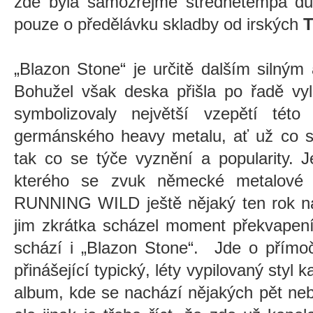
zde byla samozřejmě střednětempá d
pouze o předělávku skladby od irských
T
„Blazon Stone“ je určitě dalším siln
Bohužel však deska přišla po řadě vyl
symbolizovaly největší vzepětí tét
germánského heavy metalu, ať už co se
tak co se týče vyznění a popularity. 
kterého se zvuk německé metalové úde
RUNNING WILD ještě nějaký ten rok nahr
jim zkrátka scházel moment překvapení
schází i „Blazon Stone“.
Jde o přímo
přinášející typický, léty vypilovaný styl k
album, kde se nachází nějakých pět nebo