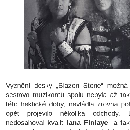
Vyznění desky „Blazon Stone“ možná t
sestava muzikantů spolu nebyla až ta
této hektické doby, nevládla zrovna po
opět projevilo několika odchody
nedosahoval kvalit
Iana Finlaye
, a ta