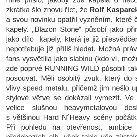
zkrátka šlo znovu říct, že
Rolf Kaspare
a svou novinku opatřil vyzněním, které č
kapely.
„Blazon Stone“ působí jako při
jako dílo kapely, která je již přesvědč
nepotřebuje již příliš hledat. Možná prá
fans vysvětlila jako slabinu (kdo ví, mo
zde poprvé RUNNING WILD působili tak, 
posouvat. Měli osobitý zvuk, který do
vlivy speed metalu, přičemž jim nešlo up
stylové větve se dokázali vymezit. Ve
velice slušnou heavymetalovou des
s většinou Hard N´Heavy scény počátku
Při pohledu na otevřenost, ambice 
předchozích alb, však tahle věc zůstal