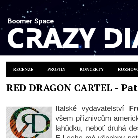
Boomer Space
RECENZE
PROFILY
KONCERTY
ROZHOV
RED DRAGON CARTEL - Pat
Italské vydavatelství
Fr
všem příznivcům americ
lahůdku, neboť druhá des
E.Leeho má všechny pot