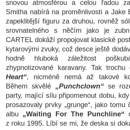
snovou atmosférou a celou řadou za
Smitha nabírá na proměnlivosti a Jake 
zapeklitější figuru za druhou, rovněž s
srovnatelného s něčím jako je zu
CARTEL dokáží propojovat klasické pos
kytarovými zvuky, což desce ještě dodáv
hodně hluboká záležitost pošku
zhypnotizované karavany. Tak trochu
Heart“
, nicméně nemá až takové kou
Během skvělé
„Punchclown“
se roz
party, mající sílu připomenout dobu, k
prosazovaly prvky „grunge“, jako tomu
albu
„Waiting For The Punchline“
o
z roku 1995. Líbí se mi, že deska si dok