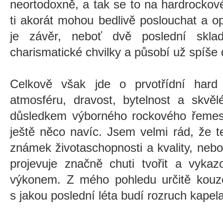
neortodoxně, a tak se to na hardrockov
ti akorát mohou bedlivě poslouchat a o
je závěr, neboť dvě poslední skla
charismatické chvilky a působí už spíše 
Celkově však jde o prvotřídní hard 
atmosféru, dravost, bytelnost a skvěl
důsledkem výborného rockového řemesl
ještě něco navíc. Jsem velmi rád, že t
známek životaschopnosti a kvality, neb
projevuje značně chuti tvořit a vyka
výkonem. Z mého pohledu určitě kouze
s jakou poslední léta budí rozruch kapel