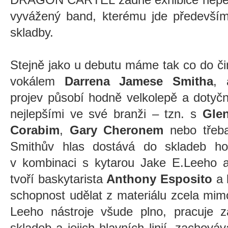
vyvážený band, kterému jde především
skladby.
Stejně jako u debutu máme tak co do č
vokálem
Darrena Jamese Smitha
, 
projev působí hodně velkolepě a dotyč
nejlepšími ve své branži – tzn. s
Gle
Corabim
,
Gary Cheronem
nebo tře
Smithův hlas dostává do skladeb hod
v kombinaci s kytarou Jake E.Leeho a
tvoří baskytarista
Anthony Esposito
a 
schopnost udělat z materiálu zcela mimo
Leeho nástroje všude plno, pracuje 
skladeb a jejich hlavních linií, zachová