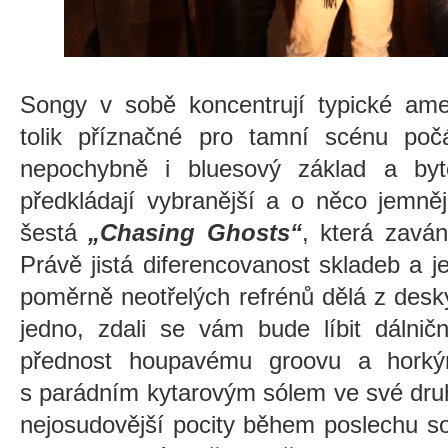
Songy v sobě koncentrují typické ame
tolik příznačné pro tamní scénu počá
nepochybně i bluesový základ a byt
předkládají vybranější a o něco jemně
šestá
„Chasing Ghosts“
, která zavá
Právě jistá diferencovanost skladeb a j
poměrně neotřelých refrénů dělá z desk
jedno, zdali se vám bude líbit dálnič
přednost houpavému groovu a horký
s parádním kytarovým sólem ve své druh
nejosudovější pocity během poslechu s