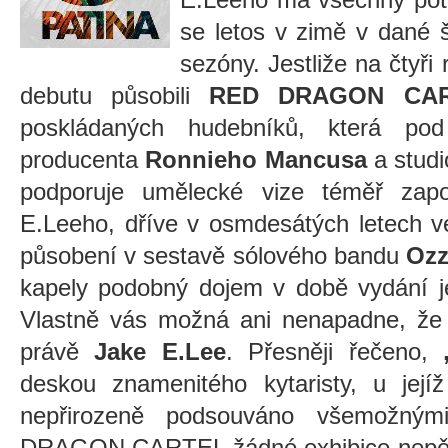
se letos v zimě v dané š
sezóny. Jestliže na čtyř
debutu působili
RED DRAGON CA
poskládaných hudebníků, která pod
producenta
Ronnieho Mancusa
a studi
podporuje umělecké vize téměř zapo
E.Leeho, dříve v osmdesátých letech 
působení v sestavě sólového bandu
Ozz
kapely podobný dojem v době vydání j
Vlastně vás možná ani nenapadne, že 
právě
Jake E.Lee
. Přesněji řečeno,
deskou znamenitého kytaristy, u její
nepřirozeně podsouváno všemožným
DRAGON CARTEL žádné exhibice nepěstu