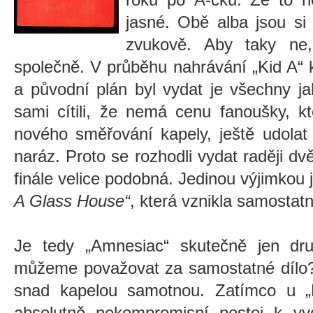
jasné. Obě alba jsou si 
zvukově. Aby taky ne,
společně. V průběhu nahrávání „Kid A“ k
a původní plán byl vydat je všechny ja
sami cítili, že nemá cenu fanoušky, kt
nového směřování kapely, ještě udolat
naráz. Proto se rozhodli vydat raději dv
finále velice podobná. Jedinou výjimkou
A Glass House“
, která vznikla samostat
Je tedy „Amnesiac“ skutečně jen dr
můžeme považovat za samostatné dílo?
snad kapelou samotnou. Zatímco u „
absolutně nekompromisní postoj k vyd