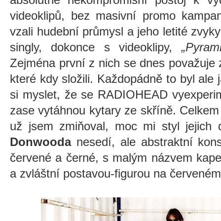
videoklipů, bez masivní promo kampan
vzali hudební průmysl a jeho letité zvyk
singly, dokonce s videoklipy,
„Pyram
Zejména první z nich se dnes považuje 
které kdy složili. Každopádně to byl ale 
si myslet, že se RADIOHEAD vyexperim
zase vytáhnou kytary ze skříně. Celkem 
už jsem zmiňoval, moc mi styl jejich 
Donwooda
nesedí, ale abstraktní kon
červené a černé, s malým názvem kapel
a zvláštní postavou-figurou na červeném