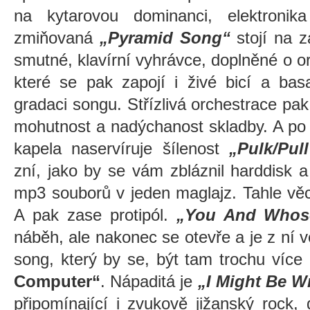
na kytarovou dominanci, elektronik
zmiňovaná
„Pyramid Song“
stojí na z
smutné, klavírní vyhrávce, doplněné o or
které se pak zapojí i živé bicí a bas
gradaci songu. Střízlivá orchestrace pak
mohutnost a nadýchanost skladby. A po
kapela naservíruje šílenost
„Pulk/Pul
zní, jako by se vám zbláznil harddisk 
mp3 souborů v jeden maglajz. Tahle vě
A pak zase protipól.
„You And Whos
náběh, ale nakonec se otevře a je z ní v
song, který by se, být tam trochu více k
Computer“
. Nápaditá je
„I Might Be W
připomínající i zvukově jižanský rock