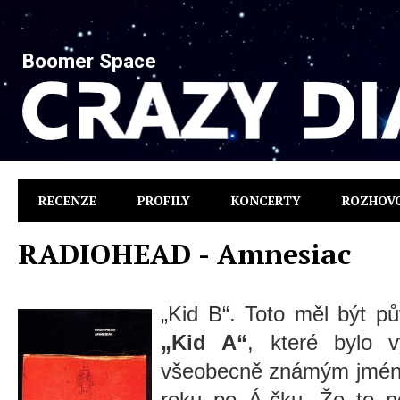
Boomer Space
RECENZE
PROFILY
KONCERTY
ROZHOV
RADIOHEAD - Amnesiac
„Kid B“. Toto měl být p
„Kid A“
, které bylo 
všeobecně známým jmé
roku po Á-čku. Že to n