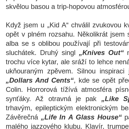
skvělou basou a trip-hopovou atmosféro
Když jsem u „Kid A“ chválil zvukovou kva
opět v plném rozsahu. Několikrát jsem 
alba se s oblibou používají při testová
sluchátek. Druhý singl
„Knives Out“
n
trochu více kytar, ale sráží to lehce ne
ukňouraným zpěvem. Silnou inspiraci 
„Dollars And Cents“
, kde se opět pře
Colin. Horrorová tížívá atmosféra pís
synťáky. Až otravná je pak
„Like S
trhavým, epileptickým elektronickým b
Závěrečná
„Life In A Glass House“
p
malého jazzového klubu. Klavír, trumpe