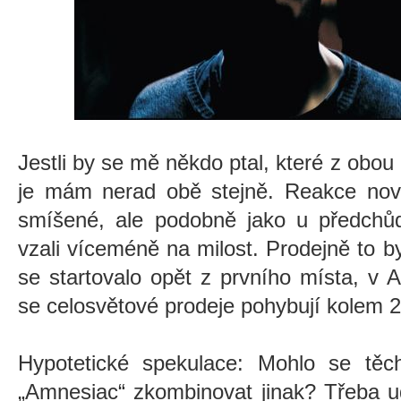
Jestli by se mě někdo ptal, které z obou
je mám nerad obě stejně. Reakce novin
smíšené, ale podobně jako u předchůd
vzali víceméně na milost. Prodejně to byl
se startovalo opět z prvního místa, v 
se celosvětové prodeje pohybují kolem 2
Hypotetické spekulace: Mohlo se tě
„Amnesiac“ zkombinovat jinak? Třeba ud