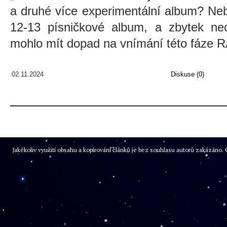
a druhé více experimentální album? Neb
12-13 písničkové album, a zbytek nec
mohlo mít dopad na vnímání této fáz
02.11.2024
Diskuse (0)
Jakékoliv využití obsahu a kopírování článků je bez souhlasu autorů zakázán