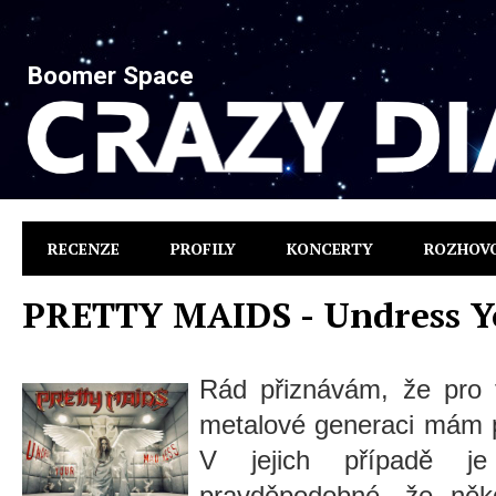
Boomer Space
RECENZE
PROFILY
KONCERTY
ROZHOV
PRETTY MAIDS - Undress Y
Rád přiznávám, že pro t
metalové generaci mám po
V jejich případě j
pravděpodobné, že něk