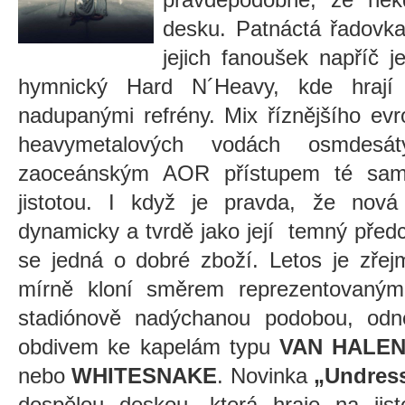
desku. Patnáctá řadovka
jejich fanoušek napříč je
hymnický Hard N´Heavy, kde hrají
nadupanými refrény. Mix říznějšího evr
heavymetalových vodách osmdesá
zaoceánským AOR přístupem té sam
jistotou. I když je pravda, že nov
dynamicky a tvrdě jako její temný pře
se jedná o dobré zboží. Letos je zře
mírně kloní směrem reprezentovaným 
stadiónově nadýchanou podobou, odnep
obdivem ke kapelám typu
VAN HALE
nebo
WHITESNAKE
. Novinka
„Undres
dospělou deskou, která hraje na jist