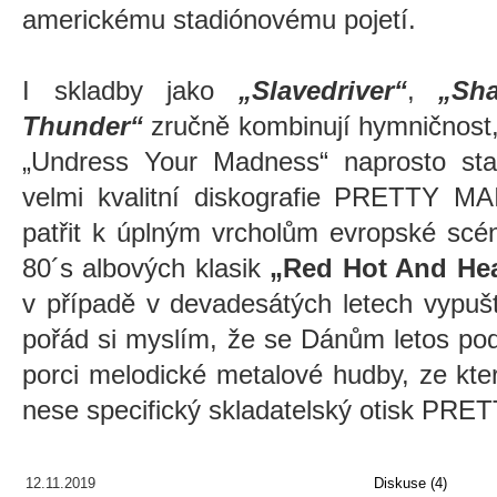
americkému stadiónovému pojetí.
I skladby jako
„Slavedriver“
,
„Sh
Thunder“
zručně kombinují hymničnost, 
„Undress Your Madness“ naprosto st
velmi kvalitní diskografie PRETTY MA
patřit k úplným vrcholům evropské scé
80´s albových klasik
„Red Hot And He
v případě v devadesátých letech vypu
pořád si myslím, že se Dánům letos poda
porci melodické metalové hudby, ze kter
nese specifický skladatelský otisk PR
12.11.2019
Diskuse (4)