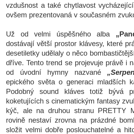
vzdušnost a také chytlavost vycházejíc
ovšem prezentovaná v současném zvuk
Už od velmi úspěšného alba
„Pand
dostávají větší prostor klávesy, které p
desetiletky udělaly o něco bombastičtěj
dříve. Tento trend se projevuje právě i 
od úvodní hymny nazvané
„Serpen
epického světa o generaci mladších k
Podobný sound kláves totiž bývá p
koketujících s cinematickým fantasy zvu
kýč, ale na druhou stranu PRETTY M
rovině nestaví zrovna na prázdné bomb
složit velmi dobře poslouchatelné a hi