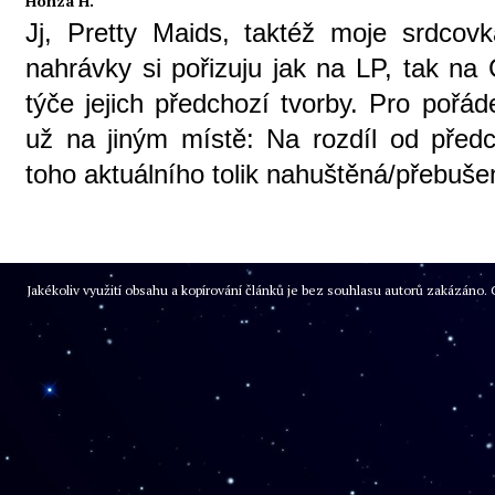
Honza H.
Jj, Pretty Maids, taktéž moje srdcovk
nahrávky si pořizuju jak na LP, tak na
týče jejich předchozí tvorby. Pro pořá
už na jiným místě: Na rozdíl od před
toho aktuálního tolik nahuštěná/přebuše
Jakékoliv využití obsahu a kopírování článků je bez souhlasu autorů zakázán