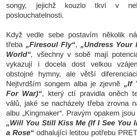
songy, jejichž kouzlo tkví v ne
poslouchatelnosti.
Když vedle sebe postavím několik ná
třeba
„Firesoul Fly“
,
„Undress Your
World“
,
všechny v sobě mají potenciál
vykazují i docela dost velkou vzáj
obstojné hymny, ale větší diferencia
Nejtvrdším songem alba je zjevně
„If
For War)“
, který ctí pravidla oněch 
válů, jaké se nacházely třeba zrovna
albu „Kingmaker“. Pravým opakem jsou 
„Will You Still Kiss Me (If I See You 
a Rose“
odhalující letitou potřebu PRE