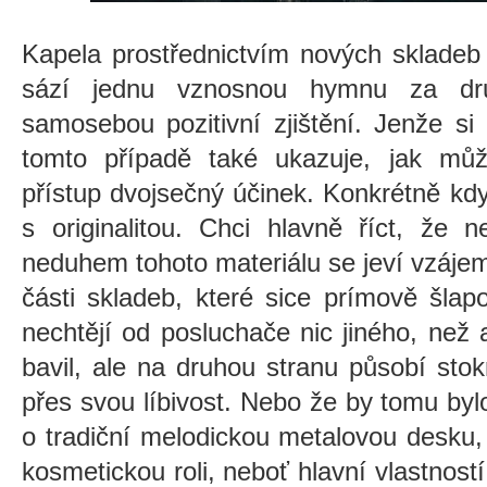
Kapela prostřednictvím nových skladeb 
sází jednu vznosnou hymnu za dr
samosebou pozitivní zjištění. Jenže s
tomto případě také ukazuje, jak mů
přístup dvojsečný účinek. Konkrétně kdy
s originalitou. Chci hlavně říct, že 
neduhem tohoto materiálu se jeví vzáje
části skladeb, které sice prímově šla
nechtějí od posluchače nic jiného, než
bavil, ale na druhou stranu působí sto
přes svou líbivost. Nebo že by tomu byl
o tradiční melodickou metalovou desku,
kosmetickou roli, neboť hlavní vlastnost