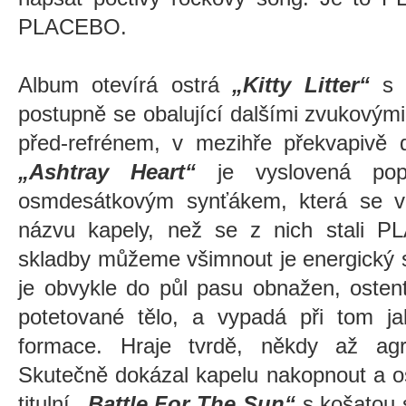
PLACEBO.
Album otevírá ostrá
„Kitty Litter“
s n
postupně se obalující dalšími zvukovým
před-refrénem, v mezihře překvapivě d
„Ashtray Heart“
je vyslovená pop
osmdesátkovým synťákem, která se v
názvu kapely, než se z nich stali 
skladby můžeme všimnout je energický s
je obvykle do půl pasu obnažen, ostent
potetované tělo, a vypadá při tom ja
formace. Hraje tvrdě, někdy až agre
Skutečně dokázal kapelu nakopnout a osv
titulní
„Battle For The Sun“
s košatou s