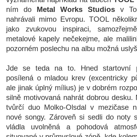
ním do
Metal Works Studios
v Tor
nahrávali mimo Evropu. TOOL několikr
jako zvukovou inspiraci, samozřejm
metalové kapely nečekejme, ale malilin
pozorném poslechu na albu možná usly
Jde se teda na to. Hned startovní 
posílená o mladou krev (excentricky pů
ale jinak úplný mílius) je v dobrém rozp
silně motivovaná nahrát dobrou desku. 
tvůrčí duo Molko-Olsdal v mezičase n
nové songy. Zároveň si sedli do noty s
vládla uvolněná a pohodová atmosf
situované v průmyslové zóně, kde kolem 