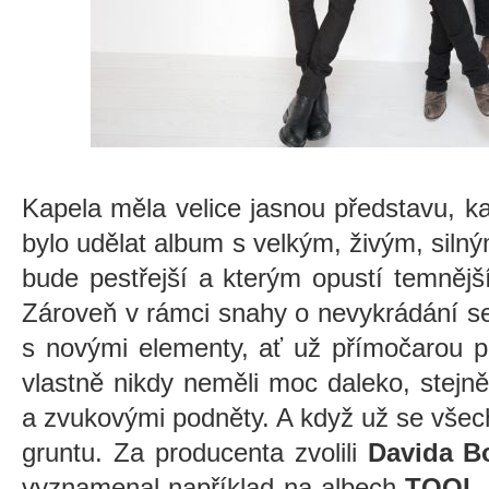
Kapela měla velice jasnou představu, 
bylo udělat album s velkým, živým, sil
bude pestřejší a kterým opustí temnějš
Zároveň v rámci snahy o nevykrádání s
s novými elementy, ať už přímočarou p
vlastně nikdy neměli moc daleko, stejně
a zvukovými podněty. A když už se vše
gruntu. Za producenta zvolili
Davida Bo
vyznamenal například na albech
TOOL