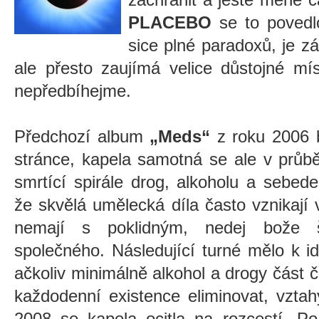
PLACEBO
se to povedl
sice plné paradoxů, je zá
ale přesto zaujímá velice důstojné mís
nepředbíhejme.
Předchozí album
„Meds“
z roku 2006 b
stránce, kapela samotná se ale v průbě
smrtící spirále drog, alkoholu a sebede
že skvělá umělecká díla často vznikají v
nemají s poklidným, nedej bože 
společného. Následující turné mělo k i
ačkoliv minimálně alkohol a drogy část 
každodenní existence eliminovat, vzta
2008 se kapela ocitla na rozcestí. Po