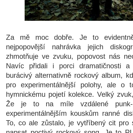
Za mě moc dobře. Je to evidentně 
nejpopovější nahrávka jejich diskog
zhmotňuje ve zvuku, popovost nás ne
Navíc přidali i porci dramatičnosti a
burácivý alternativně rockový album, k
pro experimentálnější polohy, ale o 
hymnickému pojetí kolekce. Velký zvuk,
Že je to na míle vzdálené punk-
experimentálnějším kouskům ranné disk
To, co ale zůstalo, je vytříbený cit pr
napsat poctivý rockový song. Je to 