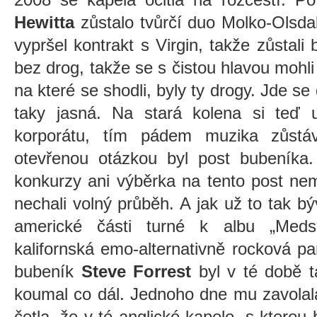
Hewitta
zůstalo tvůrčí duo Molko-Olsda
vypršel kontrakt s Virgin, takže zůstali 
bez drog, takže se s čistou hlavou mohli
na které se shodli, byly ty drogy. Jde se
taky jasná. Na stará kolena si teď 
korporátu, tím pádem muzika zůstáv
otevřenou otázkou byl post bubeníka.
konkurzy ani výběrka na tento post ne
nechali volný průběh. A jak už to tak b
americké části turné k albu „Meds
kalifornská emo-alternativně rocková pa
bubeník
Steve Forrest
byl v té době t
koumal co dál. Jednoho dne mu zavola
četla, že v té anglické kapele, s kterou 