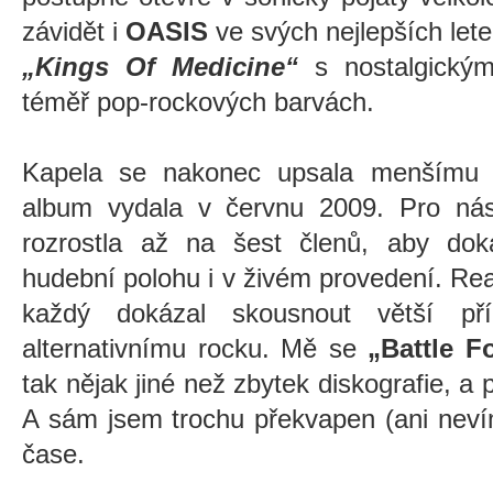
závidět i
OASIS
ve svých nejlepších let
„Kings Of Medicine“
s nostalgický
téměř pop-rockových barvách.
Kapela se nakonec upsala menšímu b
album vydala v červnu 2009. Pro násl
rozrostla až na šest členů, aby dok
hudební polohu i v živém provedení. Rea
každý dokázal skousnout větší př
alternativnímu rocku. Mě se
„Battle F
tak nějak jiné než zbytek diskografie, 
A sám jsem trochu překvapen (ani nevím
čase.