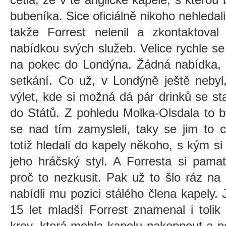
bubeníka. Sice oficiálně nikoho nehledali
takže Forrest nelenil a zkontakto
nabídkou svých služeb. Velice rychle se
na pokec do Londýna. Žádná nabídka, ž
setkání. Co už, v Londýně ještě nebyl, 
výlet, kde si možná dá pár drinků se st
do Států. Z pohledu Molka-Olsdala to b
se nad tím zamysleli, taky se jim to 
totiž hledali do kapely někoho, s kým si
jeho hráčský styl. A Forresta si pamat
proč to nezkusit. Pak už to šlo ráz na 
nabídli mu pozici stálého člena kapely. 
15 let mladší Forrest znamenal i toli
krev, která mohla kapelu nakopnout a p