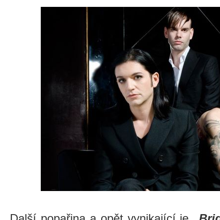
Další popařina a opět vynikající je
„Bri