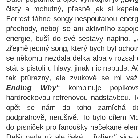
čistý a mohutný, přesně jak si kapel
Forrest táhne songy nespoutanou energi
přechody, nebojí se ani aktivního zapoje
energie, buší do své sestavy naplno.
„
zřejmě jediný song, který bych byl ochot
se někomu nezdála délka alba v rozsah
stát s pistolí u hlavy, jinak nic nebude.
tak průrazný, ale zvukově se mi vá
Ending Why“
kombinuje popíkov
hardrockovou refrénovou nadstavbou. Te
opět se nám do toho zamíchá de
podprahově, nerušivě. To bylo cílem Mo
do písniček pro fanoušky nečekané ele
Další perla už ale čeká.
„Julien“
sice z