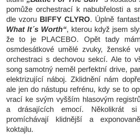
pomůže orchestrací k nabubřelosti a s
dle vzoru
BIFFY CLYRO
. Úplně fantast
What It´s Worth“
, kterou když jsem sly
že to je PLACEBO. Opět tady mám
osmdesátkové umělé zvuky, ženské v
orchestraci s dechovou sekcí. Ale to 
song samotný neměl perfektní drive, pa
elektrizující náboj. Zklidnění nám dopře
ale jen do nástupu refrénu, kdy se to op
vrací ke svým vyšším hlasovým registrů
a drásajících emocí. Několikrát s
promíchávají klidnější a exponova
koktajlu.