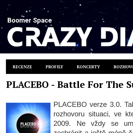
Boomer Space
RECENZE
PROFILY
KONCERTY
ROZHOV
PLACEBO - Battle For The 
PLACEBO verze 3.0. Ta
rozhovoru situaci, ve kt
2009. Ne vždy se umí
zachránit a ještě méně č