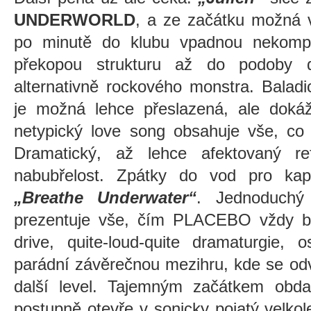
UNDERWORLD
, a ze začátku možná v
po minutě do klubu vpadnou nekompr
překopou strukturu až do podoby d
alternativně rockového monstra. Balad
je možná lehce přeslazená, ale doká
netypický love song obsahuje vše, c
Dramatický, až lehce afektovaný refr
nabubřelost. Zpátky do vod pro kap
„Breathe Underwater“
. Jednoduchý
prezentuje vše, čím PLACEBO vždy byl
drive, quite-loud-quite dramaturgie,
parádní závěrečnou mezihru, kde se odv
další level. Tajemným začátkem obd
postupně otevře v sonicky pojatý velkol