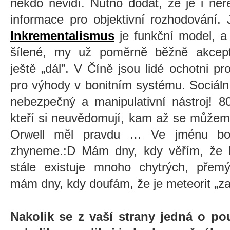
někdo nevidí. Nutno dodat, že je i ne
informace pro objektivní rozhodování.
Inkrementalismus
je funkční model, a
šílené, my už poměrně běžně akcep
ještě
„
dál”. V Číně jsou lidé ochotni pr
pro výhody v bonitním systému. Sociální
nebezpečný a manipulativní nástroj! 
kteří si neuvědomují, kam až se můžem
Orwell měl pravdu … Ve jménu bo
zhyneme.:D Mám dny, kdy věřím, že li
stále existuje mnoho chytrých, přemý
mám dny, kdy doufám, že je meteorit
„
z
Nakolik se z vaší strany jedná o p