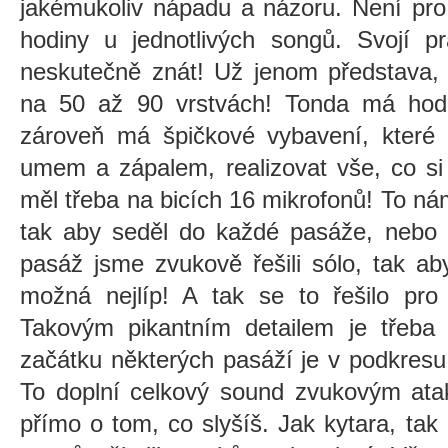
jakémukoliv nápadu a názoru. Není pro 
hodiny u jednotlivých songů. Svojí p
neskutečně znát! Už jenom představa, 
na 50 až 90 vrstvách! Tonda má hod
zároveň má špičkové vybavení, které 
umem a zápalem, realizovat vše, co si
měl třeba na bicích 16 mikrofonů! To nám
tak aby seděl do každé pasáže, nebo 
pasáž jsme zvukově řešili sólo, tak a
možná nejlíp! A tak se to řešilo pro 
Takovým pikantním detailem je třeba 
začátku některých pasáží je v podkresu
To doplní celkový sound zvukovým atak
přímo o tom, co slyšíš. Jak kytara, ta