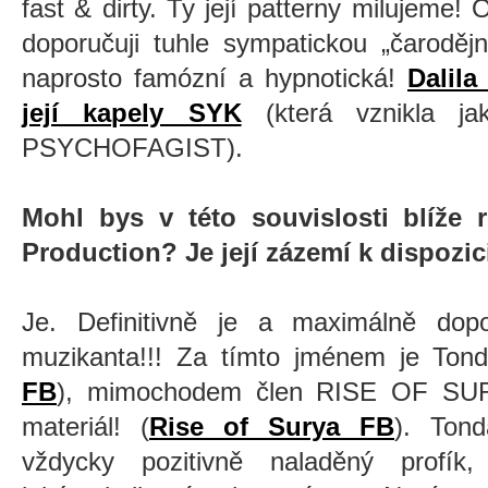
fast & dirty. Ty její patterny milujeme!
doporučuji tuhle sympatickou
„
čarodějn
naprosto famózní a hypnotická!
Dalil
její kapely SYK
(která vznikla jak
PSYCHOFAGIST).
Mohl bys v této souvislosti blíže 
Production? Je její zázemí k dispozic
Je. Definitivně je a maximálně dopo
muzikanta!!! Za tímto jménem je Ton
FB
), mimochodem člen RISE OF SURYA
materiál! (
Rise of Surya FB
). Tond
vždycky pozitivně naladěný profík