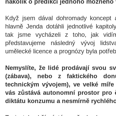
nakolik o predikci jednoho možného
Když jsem dával dohromady koncept a
hlavně Jenda dotáhli jednotlivé kapito
tak jsme vycházeli z toho, jak vidí
představujeme následný vývoj lidst
umělecké licence a prognózy byla potře
Nemyslíte, že lidé prodávají svou 
(zábava), nebo z faktického don
technickým vývojem), ve velké míře
vás zůstává autonomní prostor pro 
diktátu konzumu a nesmírně rychléh