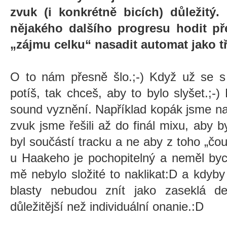
zvuk (i konkrétně bicích) důležitý
nějakého dalšího progresu hodit př
„zájmu celku“ nasadit automat jako 
O to nám přesně šlo.;-) Když už se s
potíš, tak chceš, aby to bylo slyšet.;-
sound vyznění. Například kopák jsme nabí
zvuk jsme řešili až do finál mixu, aby by
byl součástí tracku a ne aby z toho
„
čou
u Haakeho je pochopitelný a neměl byc
mě nebylo složité to naklikat:D a kdyby 
blasty nebudou znít jako zaseklá d
důležitější než individuální onanie.:D