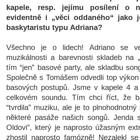
kapele, resp. jejímu posílení o
evidentně i „věci oddaného“ jako j
baskytaristu typu Adriana?
Všechno je o lidech! Adriano se v
muzikálnosti a barevnosti skladeb na 
tím “jen” basové party, ale skladbu so
Společně s Tomášem odvedli top výkon 
basových postupů. Jsme v kapele 4 a 
celkovém soundu. Tím chci říct, že b
“tvrdila” muziku, ale je to plnohodnotný
některé pasáže našich songů. Jenda s
Oldovi”, který je naprosto úžasným e
zhostil naprosto famózně! Nezalekl se 