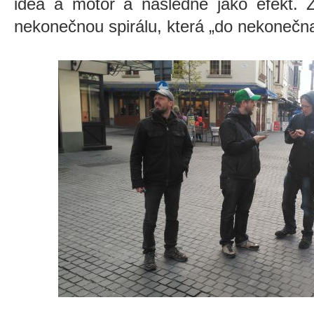
idea a motor a následně jako efekt. Z
nekonečnou spirálu, která
„
do nekonečna”