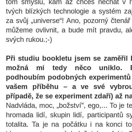
tom smyslu, kam až chceš nechat v rá
tvých blízkých technologie a systém z
za svůj „universe“! Ano, pozorný čtená
můžeme ovlivnit, a bude mít pravdu, a
svých rukou.;-)
Při studiu bookletu jsem se zaměřil
možná mi tedy něco uniklo. P
podhoubím podobných experimentů j
vašem příběhu – a ve své vybrou
případě, že se experiment zdaří) až 
Nadvláda, moc,
„
božství”, ego,... To je t
hromada lidí, skupin lidí, participant
totalita. Ta je na počátku i na konci t