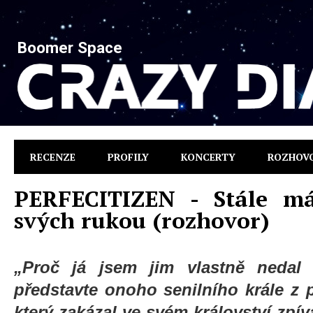
Boomer Space
RECENZE
PROFILY
KONCERTY
ROZHOV
PERFECITIZEN - Stále má
svých rukou (rozhovor)
„
Proč já jsem jim vlastně nedal
představte onoho senilního krále z
který zakázal ve svém království zpíva