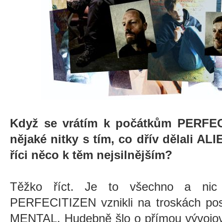
Když se vrátím k počátkům PERFECI
nějaké nitky s tím, co dřív dělali
říci něco k těm nejsilnějším?
Těžko říct. Je to všechno a nic
PERFECITIZEN vznikli na troskách po
MENTAL. Hudebně šlo o přímou vývojovo