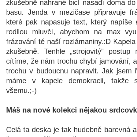
zkušebně nahrané bicí nasadí doma do 
basu. Jenda v mezičase připravuje frá
které pak napasuje text, který napíše
rodilou mluvčí, abychom na max využi
frázování té naší rozlámaniny.:D Kapela 
zkušebně. Tenhle
„
strojovitý” postu
cítíme, že nám trochu chybí jamování, a
trochu v budoucnu napravit. Jak jsem ř
máme v kapele demokracii, takže s
všemu.;-)
Máš na nové kolekci nějakou srdcovk
Celá ta deska je tak hudebně barevná a