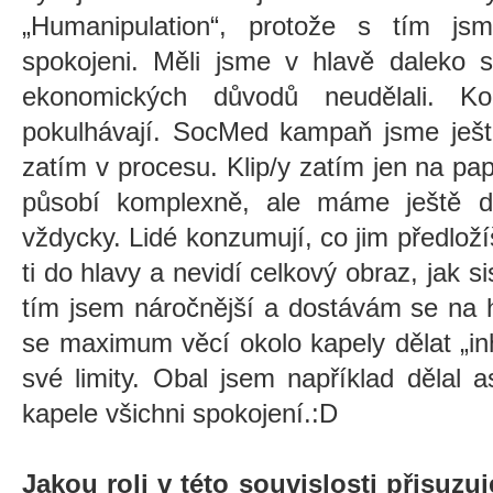
„Humanipulation“, protože s tím j
spokojeni. Měli jsme v hlavě daleko sl
ekonomických důvodů neudělali. Ko
pokulhávají. SocMed kampaň jsme ještě
zatím v procesu. Klip/y zatím jen na pap
působí komplexně, ale máme ještě do
vždycky. Lidé konzumují, co jim předloží
ti do hlavy a nevidí celkový obraz, jak s
tím jsem náročnější a dostávám se na 
se maximum věcí okolo kapely dělat
„
i
své limity. Obal jsem například dělal 
kapele všichni spokojení.:D
Jakou roli v této souvislosti přisuz