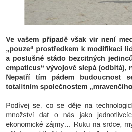
Ve vašem případě však vir není me
„pouze“ prostředkem k modifikaci l
a poslušné stádo bezcitných jedinc
empaticus“ vývojově slepá (odbitá),
Nepatří tím pádem budoucnost s
totalitním společnostem „mravenčíh
Podívej se, co se děje na technologic
množství dat o nás jako jednotlivc
ekonomické zájmy… Ruku na srdce, my ž