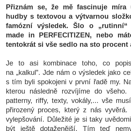
Přiznám se, že mě fascinuje míra 
hudby s textovou a výtvarnou složk
famózní výsledek. Šlo o „rutinní“ 
made in PERFECITIZEN, nebo máte
tentokrát si vše sedlo na sto procen
Je to asi kombinace toho, co popis
na
„
kalkul”. Jde nám o výsledek jako c
s tím byli spokojeni v první řadě my. 
kterou následně rozvíjíme do všeho. H
patterny, riffy, texty, vokály,... vše mu
přirozený proces, který z nás vyvěrá.
vylepšování. Důležité je si taky uvědomi
být ještě dotaženější. Tím teď ne