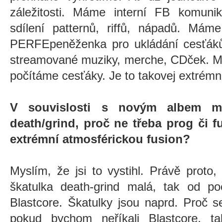
záležitosti. Máme interní FB komuni
sdílení patternů, riffů, nápadů. Má
PERFEpeněženka pro ukládání cesťáků 
streamované muziky, merche, CDček. 
počítáme cesťáky. Je to takovej extrémn
V souvislosti s novým albem m
death/grind, proč ne třeba prog či f
extrémní atmosférickou fusion?
Myslím, že jsi to vystihl. Právě proto
škatulka death-grind malá, tak od po
Blastcore. Škatulky jsou naprd. Proč 
pokud bychom neříkali Blastcore, 