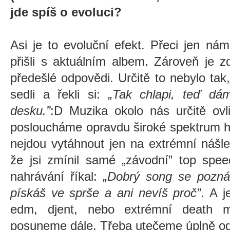
jde spíš o evoluci?
Asi je to evoluční efekt. Přeci jen nám
přišli s aktuálním albem. Zároveň je z
předešlé odpovědi. Určitě to nebylo ta
sedli a řekli si:
„Tak chlapi, teď dá
desku.
”
:D Muzika okolo nás určitě ovl
posloucháme opravdu široké spektrum hu
nejdou vytáhnout jen na extrémní nášle
že jsi zmínil samé
„
závodní” top spee
nahrávání říkal:
„
Dobrý song se pozná 
pískáš ve sprše a ani nevíš proč”
. A j
edm, djent, nebo extrémní death m
posuneme dále. Třeba utečeme úplně od 