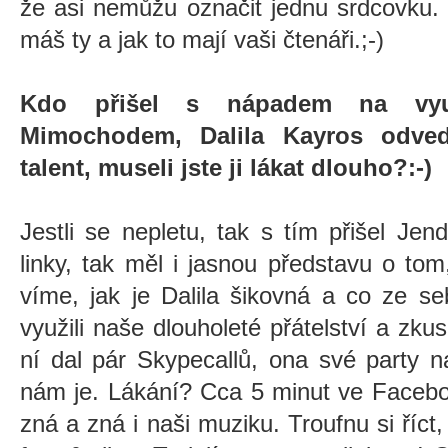
že asi nemůžu označit jednu srdcovku. 
máš ty a jak to mají vaši čtenáři.;-)
Kdo přišel s nápadem na využ
Mimochodem, Dalila Kayros odvedl
talent, museli jste ji lákat dlouho?:-)
Jestli se nepletu, tak s tím přišel Jen
linky, tak měl i jasnou představu o tom,
víme, jak je Dalila šikovná a co ze s
využili naše dlouholeté přátelství a zkusi
ní dal pár Skypecallů, ona své party na
nám je. Lákání? Cca 5 minut ve Faceb
zná a zná i naši muziku. Troufnu si říct