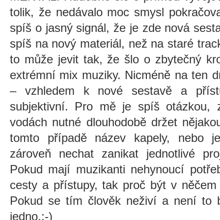
tolik, že nedávalo moc smysl pokračov
spíš o jasný signál, že je zde nová sest
spíš na nový materiál, než na staré trac
to může jevit tak, že šlo o zbytečný kr
extrémní mix muziky. Nicméně na ten dr
– vzhledem k nové sestavě a příst
subjektivní. Pro mě je spíš otázkou,
vodách nutné dlouhodobě držet nějakou
tomto případě název kapely, nebo jes
zároveň nechat zanikat jednotlivé pr
Pokud mají muzikanti nehynoucí potřeb
cesty a přístupy, tak proč být v něče
Pokud se tím člověk neživí a není to b
jedno.:-)