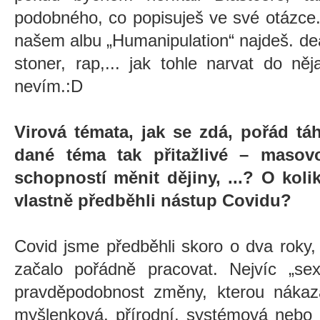
podobného, co popisuješ ve své otázce
našem albu „Humanipulation“ najdeš. dea
stoner, rap,... jak tohle narvat do ně
nevím.:D
Virová témata, jak se zdá, pořád t
dané téma tak přitažlivé – masovo
schopností měnit dějiny, ...? O kol
vlastně předběhli nástup Covidu?
Covid jsme předběhli skoro o dva roky
začalo pořádně pracovat. Nejvíc
„
se
pravděpodobnost změny, kterou nákaz
myšlenková, přírodní, systémová nebo 