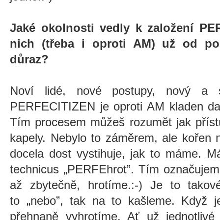
Jaké okolnosti vedly k založení P
nich (třeba i oproti AM) už od po
důraz?
Noví lidé, nové postupy, nový a
PERFECITIZEN je oproti AM kladen dal
Tím procesem můžeš rozumět jak přístu
kapely. Nebylo to záměrem, ale kořen 
docela dost vystihuje, jak to máme. M
technicus
„
PERFEhrot
”
. Tím označujeme
až zbytečně, hrotíme.:-) Je to tako
to
„
nebo”, tak na to kašleme. Když 
přehnaně vyhrotíme. Ať už jednotlivé 