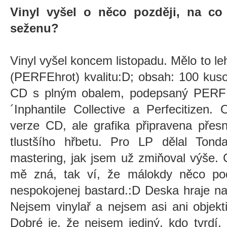
Vinyl vyšel o něco později, na co
seženu?
Vinyl vyšel koncem listopadu. Mělo to leh
(PERFEhrot) kvalitu:D; obsah: 100 kuso
CD s plným obalem, podepsaný PERFE
´Inphantile Collective a Perfecitizen
verze CD, ale grafika připravena přes
tlustšího hřbetu. Pro LP dělal Ton
mastering, jak jsem už zmiňoval výše. 
mě zná, tak ví, že málokdy něco po
nespokojenej bastard.:D Deska hraje na
Nejsem vinylař a nejsem asi ani objektiv
Dobré je, že nejsem jediný, kdo tvrdí, 