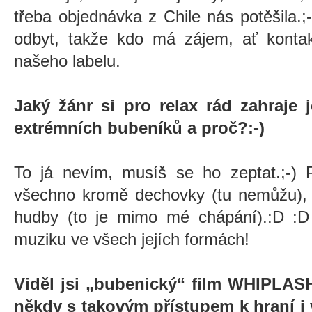
třeba objednávka z Chile nás potěšila.;-
odbyt, takže kdo má zájem, ať konta
našeho labelu.
Jaký žánr si pro relax rád zahraje 
extrémních bubeníků a proč?:-)
To já nevím, musíš se ho zeptat.;-) 
všechno kromě dechovky (tu nemůžu), 
hudby (to je mimo mé chápání).:D :D 
muziku ve všech jejích formách!
Viděl jsi „bubenický“ film WHIPLASH. 
někdy s takovým přístupem k hraní i 