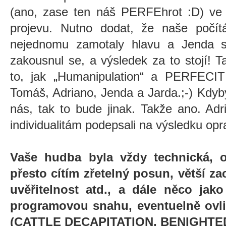
(ano, zase ten náš PERFEhrot :D) ve 
projevu. Nutno dodat, že naše poč
nejednomu zamotaly hlavu a Jenda se 
zakousnul se, a výsledek za to stojí! 
to, jak „Humanipulation“ a PERFECI
Tomáš, Adriano, Jenda a Jarda.;-) Kdyb
nás, tak to bude jinak. Takže ano. Ad
individualitám podepsali na výsledku o
Vaše hudba byla vždy technická, or
přesto cítím zřetelný posun, větší zac
uvěřitelnost atd., a dále něco ja
programovou snahu, eventuelně ovl
(CATTLE DECAPITATION, BENIGHTED