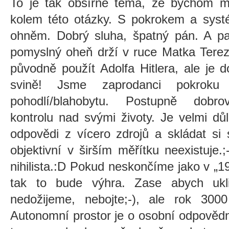
To je tak obšírné téma, že bychom moh
kolem této otázky. S pokrokem a syst
ohněm. Dobrý sluha, špatný pán. A pak 
pomyslný oheň drží v ruce Matka Terez
původně použít Adolfa Hitlera, ale je d
svině! Jsme zaprodanci pokrok
pohodlí/blahobytu. Postupně dobro
kontrolu nad svými životy. Je velmi důle
odpovědi z vícero zdrojů a skládat si 
objektivní v širším měřítku neexistuje
nihilista.:D Pokud neskončíme jako v
„
1
tak to bude výhra. Zase abych ukl
nedožijeme, nebojte;-), ale rok 300
Autonomní prostor je o osobní odpovědn