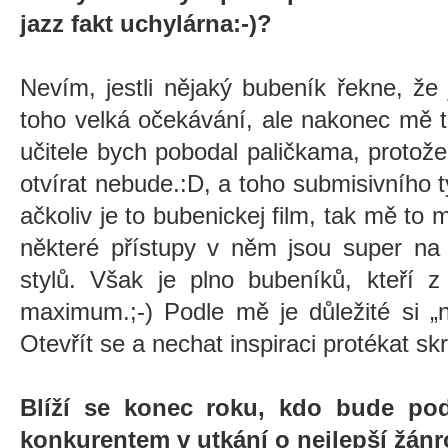
jazz fakt uchylárna:-)?
Nevím, jestli nějaký bubeník řekne, že 
toho velká očekávání, ale nakonec mě t
učitele bych pobodal paličkama, protož
otvírat nebude.:D, a toho submisivního
ačkoliv je to bubenickej film, tak mě to 
některé přístupy v něm jsou super na 
stylů. Však je plno bubeníků, kteří 
maximum.;-) Podle mě je důležité si
„
Otevřít se a nechat inspiraci protékat skr
Blíží se konec roku, kdo bude pod
konkurentem v utkání o nejlepší žán