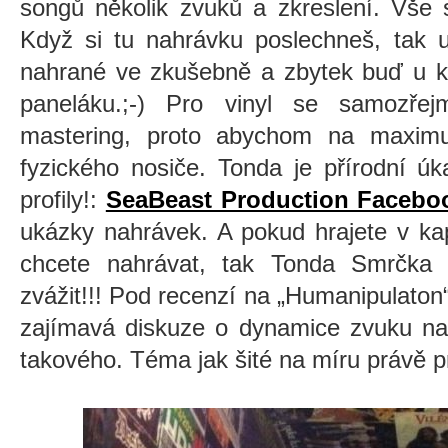
songů několik zvuků a zkreslení. Vše s
Když si tu nahrávku poslechneš, tak ur
nahrané ve zkušebně a zbytek buď u k
paneláku.;-) Pro vinyl se samozřej
mastering, proto abychom na maximu
fyzického nosiče. Tonda je přírodní úk
profily!:
SeaBeast Production Facebo
ukázky nahrávek. A pokud hrajete v ka
chcete nahrávat, tak Tonda Smrčka j
zvážit!!! Pod recenzí na „Humanipulaton
zajímavá diskuze o dynamice zvuku nah
takového. Téma jak šité na míru právě p