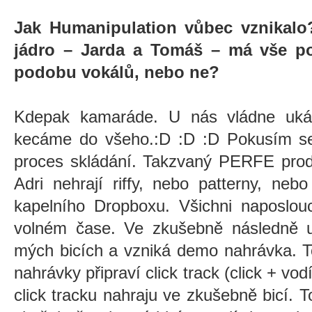
Jak Humanipulation vůbec vznikalo
jádro – Jarda a Tomáš – má vše pod
podobu vokálů, nebo ne?
Kdepak kamaráde. U nás vládne ukáz
kecáme do všeho.:D :D :D Pokusím se 
proces skládání. Takzvaný PERFE prod
Adri nehrají riffy, nebo patterny, neb
kapelního Dropboxu. Všichni naposlou
volném čase. Ve zkušebně následně 
mých bicích a vzniká demo nahrávka. 
nahrávky připraví click track (click + vod
click tracku nahraju ve zkušebně bicí.