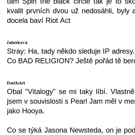
tam Spin the black circle tak je to sk
kvalit prvních dvou už nedosáhli, byly
docela baví Riot Act
čubírková
Stray: Ha, tady někdo sleduje IP adresy..
Co BAD RELIGION? Ještě pořád tě ber
DarthArt
Obal "Vitalogy" se mi taky líbí. Vlastn
jsem v souvislosti s Pearl Jam měl v m
jako Hooya.
Co se týká Jasona Newsteda, on je podl