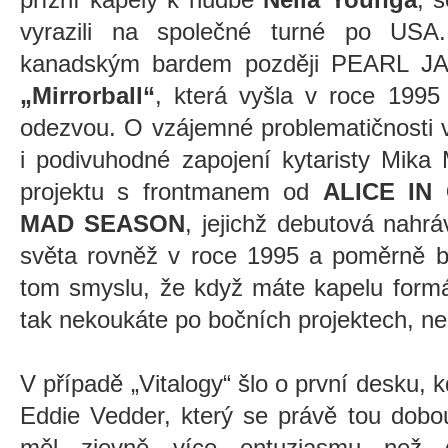
vyrazili na společné turné po USA
kanadským bardem později PEARL JAM
„Mirrorball“
, která vyšla v roce 1995
odezvou. O vzájemné problematičnosti 
i podivuhodné zapojení kytaristy Mik
projektu s frontmanem od
ALICE IN
MAD SEASON
, jejichž debutová nahr
světa rovněž v roce 1995 a poměrně bo
tom smyslu, že když máte kapelu form
tak nekoukáte po bočních projektech, n
V případě „Vitalogy“ šlo o první desku, 
Eddie Vedder, který se právě tou dobo
měl zjevně více entuziasmu než 