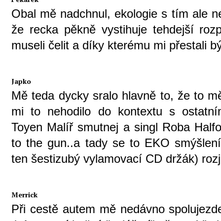
Obal mě nadchnul, ekologie s tím ale n
že recka pěkně vystihuje tehdejší rozp
museli čelit a díky kterému mi přestali b
Japko
Mě teda dycky sralo hlavně to, že to mě
mi to nehodilo do kontextu s ostatní
Toyen Malíř smutnej a singl Roba Half
to the gun..a tady se to EKO smýšlení
ten šestizubý vylamovací CD držák) rozje
Merrick
Při cestě autem mě nedávno spolujezd