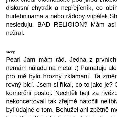
diskusní chytrák a nepřejícník, co ob
hudebninama a nebo rádoby vtipálek Sh
nesleduju. BAD RELIGION? Mám asi č
nežral.
sicky
Pearl Jam mám rád. Jedna z prvních 
nemám náladu na metal :) Pamatuju ale, 
pro mě bylo hrozný zklamání. Ta změn
rovný bicí. Jsem si říkal, co to jako je? 
komerční postoj. Nechtěli bejt za hvězdy
nekoncertovali tak zřejmě natočili nelí
byl údajně o tom. Bohužel ani zpětně m