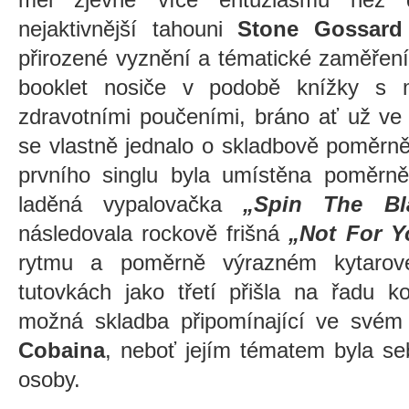
nejaktivnější tahouni
Stone Gossard
přirozené vyznění a tématické zaměření 
booklet nosiče v podobě knížky s 
zdravotními poučeními, bráno ať už ve 
se vlastně jednalo o skladbově poměrně
prvního singlu byla umístěna poměrně
laděná vypalovačka
„Spin The Bla
následovala rockově frišná
„Not For Y
rytmu a poměrně výrazném kytarové
tutovkách jako třetí přišla na řadu 
možná skladba připomínající ve své
Cobaina
, neboť jejím tématem byla se
osoby.