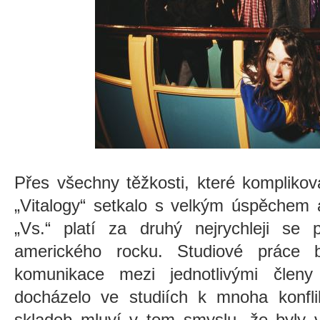
Přes všechny těžkosti, které komplikov
„Vitalogy“ setkalo s velkým úspěchem
„Vs.“ platí za druhý nejrychleji se p
amerického rocku. Studiové práce 
komunikace mezi jednotlivými člen
docházelo ve studiích k mnoha konfl
skladeb mluví v tom smyslu, že byly 