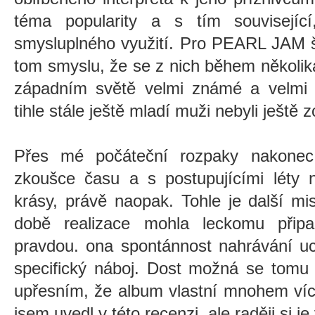
téma popularity a s tím související
smysluplného využití. Pro PEARL JAM š
tom smyslu, že se z nich během několika 
západním světě velmi známé a velmi 
tihle stále ještě mladí muži nebyli ještě z
Přes mé počáteční rozpaky nakonec
zkoušce času a s postupujícími léty 
krásy, právě naopak. Tohle je další mi
době realizace mohla leckomu připa
pravdou. ona spontánnost nahrávání uc
specifický náboj. Dost možná se tomu 
upřesním, že album vlastní mnohem víc
jsem uvedl v této recenzi, ale raději si j