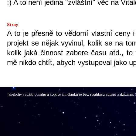
:) A to není jediná "zvláštní" věc na Vital
Stray
A to je přesně to vědomí vlastní ceny 
projekt se nějak vyvinul, kolik se na t
kolik jaká činnost zabere času atd., 
mě nikdo chtít, abych vystupoval jako u
Jakékoliv využití obsahu a kopírování článků je bez souhlasu autorů zakázán