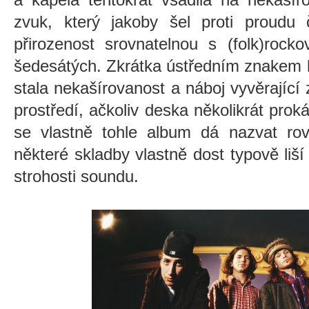
zvuk, který jakoby šel proti proudu 
přirozenost srovnatelnou s (folk)rock
šedesátých. Zkrátka ústředním znakem
stala nekašírovanost a náboj vyvěrající z
prostředí, ačkoliv deska několikrát prok
se vlastně tohle album dá nazvat rov
některé skladby vlastně dost typově liší
strohosti soundu.