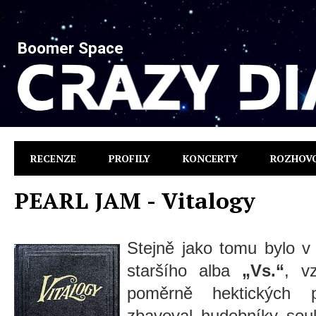
Boomer Space
RECENZE
PROFILY
KONCERTY
ROZHOV
PEARL JAM - Vitalogy
Stejně jako tomu bylo v
staršího alba
„Vs.“
, vz
poměrně hektických 
zbavoval hudebníky souk