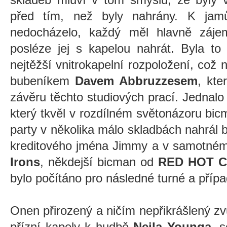
před tím, než byly nahrány. K jamů
nedocházelo, každý měl hlavně záje
posléze jej s kapelou nahrát. Byla to
nejtěžší vnitrokapelní rozpoložení, což 
bubeníkem
Davem Abbruzzesem
, kt
závěru těchto studiových prací. Jednalo
který tkvěl v rozdílném světonázoru bi
party v několika málo skladbách nahrál b
kreditového jména Jimmy a v samotné
Irons
, někdejší bicman od
RED HOT C
bylo počítáno pro následné turné a přípa
Onen přirozený a ničím nepřikrášlený zv
přízní kapely k hudbě
Neila Younga
, 