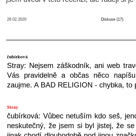
28.02.2020
Diskuse (17)
čubírková
Stray: Nejsem záškodník, ani web trav
Vás pravidelně a občas něco napíš
zaujme. A BAD RELIGION - chybka, to pat
Stray
čubírková: Vůbec netuším kdo seš, jeno
neskutečný, že jsem si byl jistej, že 
jinak chodí dlouhodobě pod jinou značko