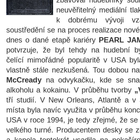
neuvěřitelný mediální tla
k dobrému vývoji vz
soustředění se na proces realizace nov
dnes o dané etapě kariéry
PEARL JA
potvrzuje, že byl tehdy na hudební b
čelící mimořádné popularitě v USA byla
vlastně stále nezkušená. Tou dobou nav
McCready
na odvykačku, kde se snaži
alkoholu a kokainu. V průběhu tvorby
„
tří studií. V New Orleans, Atlantě a v
místa byla navíc využita v průběhu konc
USA v roce 1994, je tedy zřejmé, že se
velkého turné. Producentem desky se z
a kapela tentokrát vsadila na nekašír