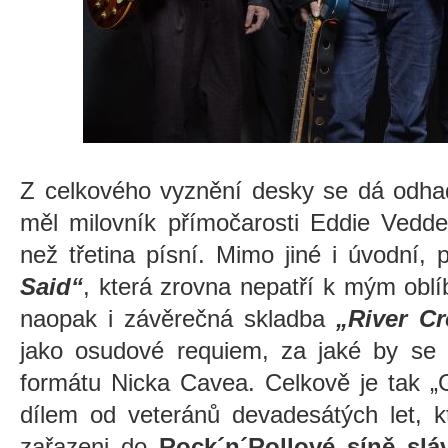
Z celkového vyznění desky se dá odhado
měl milovník přímočarosti Eddie Vedde
než třetina písní. Mimo jiné i úvodní
Said“
, která zrovna nepatří k mým ob
naopak i závěrečná skladba
„River C
jako osudové requiem, za jaké by se 
formátu Nicka Cavea. Celkově je tak „
dílem od veteránů devadesátých let, kte
zařazeni do
Rock´n´Rollové síně slá