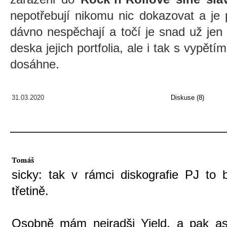
nepotřebují nikomu nic dokazovat a je 
dávno nespěchají a točí je snad už jen
deska jejich portfolia, ale i tak s vypět
dosáhne.
31.03.2020
Diskuse (8)
Tomáš
sicky: tak v rámci diskografie PJ to
třetině.
Osobně mám nejradši Yield, a pak a