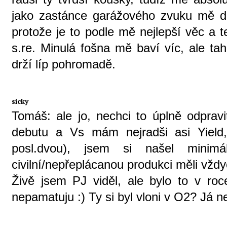
jako zastánce garážového zvuku mě drá
protože je to podle mě nejlepší věc a 
s.re. Minulá fošna mě baví víc, ale ta
drží líp pohromadě.
sicky
Tomáš: ale jo, nechci to úplně odprav
debutu a Vs mám nejradši asi Yield
posl.dvou), jsem si našel minim
civilní/nepřeplácanou produkci měli vžd
Živě jsem PJ viděl, ale bylo to v r
nepamatuju :) Ty si byl vloni v O2? Já ne