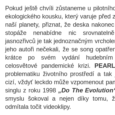
Pokud ještě chvíli zůstaneme u pilotníh
ekologického kousku, který varuje před
naší planety, přiznat, že deska nakon
stopáže nenabídne nic srovnatel
jasnozřivců je tak jednoznačným vrchole
jeho autoři nečekali, že se song opatř
krátce po svém vydání hudební
celosvětové pandemické krizi.
PEAR
problematiku životního prostředí a ta
cizí, vždyť leckdo může vzpomenout pam
singlu z roku 1998
„Do The Evolution
smyslu šokoval a nejen díky tomu, 
odmítala točit videoklipy.