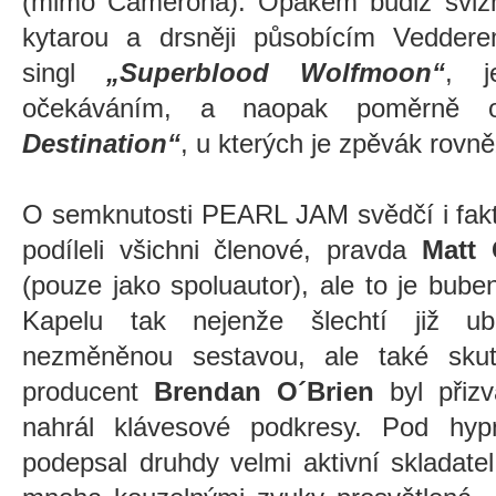
(mimo Camerona). Opakem budiž svižněj
kytarou a drsněji působícím Vedde
singl
„Superblood Wolfmoon“
, j
očekáváním, a naopak poměrně o
Destination“
, u kterých je zpěvák rovn
O semknutosti PEARL JAM svědčí i fakt
podíleli všichni členové, pravda
Matt
(pouze jako spoluautor), ale to je buben
Kapelu tak nejenže šlechtí již ubí
nezměněnou sestavou, ale také skute
producent
Brendan O´Brien
byl přizv
nahrál klávesové podkresy. Pod hy
podepsal druhdy velmi aktivní skladatel