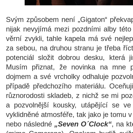
Svým způsobem není „Gigaton“ překvap
nijak nevyjímá mezi pozdními alby této
věrní zvykli, tahle kapela má své nejl
za sebou, na druhou stranu je třeba ří
potenciál složit dobrou desku, která 
Musím přiznat, že novinka na mne 
dojmem a své vrcholky odhaluje pozvol
případě předchozího materiálu. Oceňuj
různorodosti skladeb, z nichž se mi poz
a pozvolnější kousky, utápějící se v
vyklidněné atmosféře, tak jako je tomu 
nebo následné
„Seven O´Clock“
, na kt