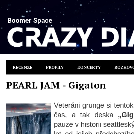
Boomer Space
RECENZE
PROFILY
KONCERTY
ROZHOV
PEARL JAM - Gigaton
Veteráni grunge si tentok
čas, a tak deska
„Gig
pauze v historii seattles
let od jejich předchozí