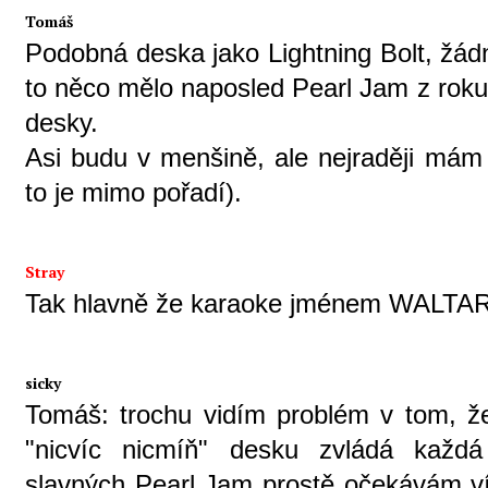
Tomáš
Podobná deska jako Lightning Bolt, žád
to něco mělo naposled Pearl Jam z rok
desky.
Asi budu v menšině, ale nejraději mám
to je mimo pořadí).
Stray
Tak hlavně že karaoke jménem WALTARI 
sicky
Tomáš: trochu vidím problém v tom, ž
"nicvíc nicmíň" desku zvládá každá
slavných Pearl Jam prostě očekávám ví