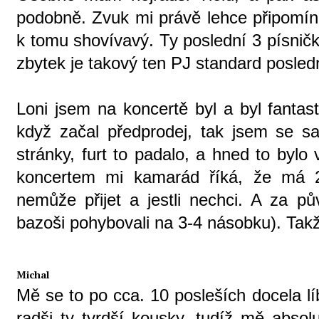
podobně. Zvuk mi právě lehce připomín
k tomu shovívavý. Ty poslední 3 písničk
zbytek je takový ten PJ standard posledn
Loni jsem na koncertě byl a byl fantast
když začal předprodej, tak jsem se 
stránky, furt to padalo, a hned to bylo
koncertem mi kamarád říká, že má 2
nemůže přijet a jestli nechci. A za p
bazoši pohybovali na 3-4 násobku). Tak
Michal
Mě se to po cca. 10 posleších docela l
radši ty tvrdší kousky, tudíž mě absol