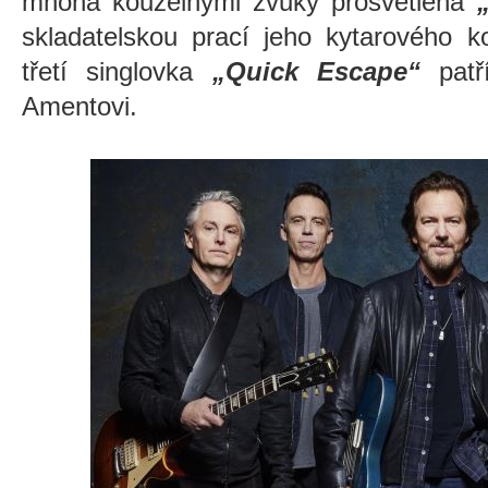
mnoha kouzelnými zvuky prosvětlená
skladatelskou prací jeho kytarového 
třetí singlovka
„Quick Escape“
patří
Amentovi.