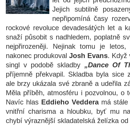
Jejich subtilně posazen
nepřipomíná časy rozerva
rockové revoluce devadesátých let a k
snaží působit s nadhledem, poplatně s
nejpřirozeněji. Nejinak tomu je letos,
nakonec produkoval
Josh Evans
. Když 
singl v podobě skladby
„Dance Of Th
příjemně překvapil. Skladba byla sice
ale brzy ukázala své zbraně a udeřila 
Měla příběh, atmosféru i pozvolnou, o t
Navíc hlas
Eddieho Veddera
má stále 
vnitřní charisma a hloubku, byť mu na
chybí výraznější skladatelská želízka od