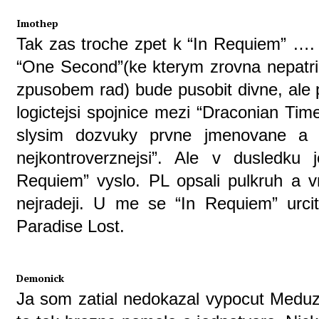
Imothep
Tak zas troche zpet k “In Requiem” ….
“One Second”(ke kterym zrovna nepat
zpusobem rad) bude pusobit divne, ale 
logictejsi spojnice mezi “Draconian Tim
slysim dozvuky prvne jmenovane a 
nejkontroverznejsi”. Ale v dusledku
Requiem” vyslo. PL opsali pulkruh a v
nejradeji. U me se “In Requiem” urc
Paradise Lost.
Demonick
Ja som zatial nedokazal vypocut Meduz