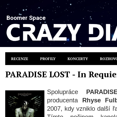
Boomer Space
RECENZE
PROFILY
KONCERTY
ROZHOV
PARADISE LOST - In Requi
Spolupráce
PARADIS
producenta
Rhyse Ful
2007, kdy vzniklo další
Tímto počinem kapel