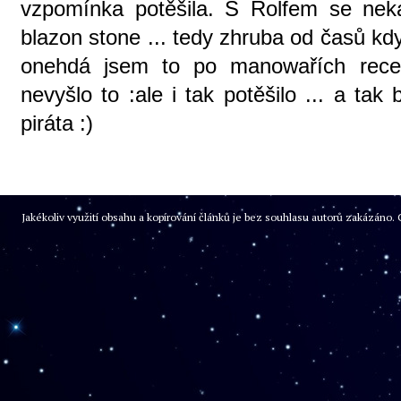
vzpomínka potěšila. S Rolfem se nek
blazon stone ... tedy zhruba od časů kd
onehdá jsem to po manowařích recenz
nevyšlo to :ale i tak potěšilo ... a tak 
piráta :)
Jakékoliv využití obsahu a kopírování článků je bez souhlasu autorů zakázán