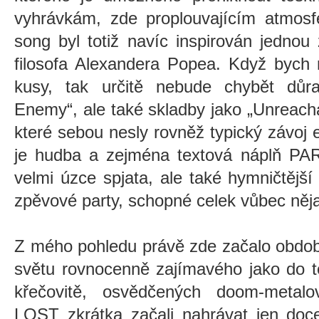
vyhrávkám, zde proplouvajícím atmosfé
song byl totiž navíc inspirován jednou
filosofa Alexandera Popea. Když bych 
kusy, tak určitě nebude chybět důr
Enemy“, ale také skladby jako „Unreacha
které sebou nesly rovněž typický závoj 
je hudba a zejména textová náplň P
velmi úzce spjata, ale také hymničtější
zpěvové party, schopné celek vůbec něj
Z mého pohledu právě zde začalo období
světu rovnocenně zajímavého jako do t
křečovitě, osvědčených doom-metal
LOST zkrátka začali nahrávat jen doc