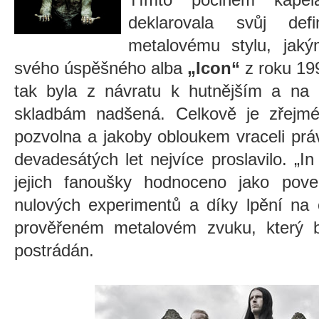
deklarovala svůj def
metalovému stylu, jaký
svého úspěšného alba
„Icon“
z roku 199
tak byla z návratu k hutnějším a na k
skladbám nadšená. Celkově je zřej
pozvolna a jakoby obloukem vraceli práv
devadesátých let nejvíce proslavilo. „I
jejich fanoušky hodnoceno jako po
nulových experimentů a díky lpění na
prověřeném metalovém zvuku, který 
postrádán.