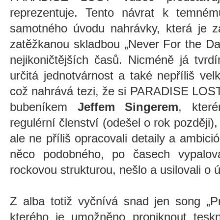
reprezentuje. Tento návrat k temné
samotného úvodu nahrávky, která je z
zatěžkanou skladbou „Never For the Da
nejikoničtějších časů. Nicméně já tvr
určitá jednotvárnost a také nepříliš ve
což nahrává tezi, že si PARADISE LOST, 
bubeníkem
Jeffem Singerem
, kter
regulérní členství (odešel o rok později),
ale ne příliš opracovali detaily a ambici
něco podobného, po časech vypalova
rockovou strukturou, nešlo a usilovali o 
Z alba totiž vyčnívá snad jen song „
kterého je umožněno proniknout tes