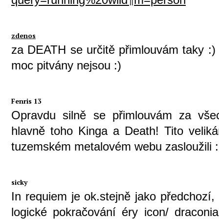
zdenos
za DEATH se určitě přimlouvám taky :)
moc pitvány nejsou :)
Fenris 13
Opravdu silně se přimlouvám za všec
hlavně toho Kinga a Death! Tito velik
tuzemském metalovém webu zasloužili :
sicky
In requiem je ok.stejně jako předchozí, o
logické pokračování éry icon/ draconi