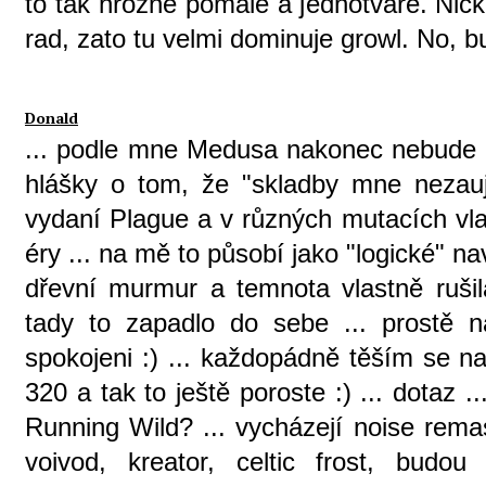
to tak hrozne pomale a jednotvare. Ni
rad, zato tu velmi dominuje growl. No, b
Donald
... podle mne Medusa nakonec nebude ta
hlášky o tom, že "skladby mne nezaujal
vydaní Plague a v různých mutacích vl
éry ... na mě to působí jako "logické" n
dřevní murmur a temnota vlastně rušil
tady to zapadlo do sebe ... prostě
spokojeni :) ... každopádně těším se na
320 a tak to ještě poroste :) ... dotaz
Running Wild? ... vycházejí noise rema
voivod, kreator, celtic frost, bud