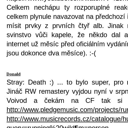
Celkem nechápu ty rozporuplné rea
celkem plynule navazovat na předchozí 
mísit prvky z prvních čtyř alb. Jinak 
svinstvo vůči kapele, že někdo dal
internet už měsíc před oficiálním vydání
jsou dokonce dva měsíce). :-(
Donald
Stray: Death :) ... to bylo super, pr
Jináč RW remastery vyjdou nyní v srpnu
Voivod a čekám na CF tak si m
http://www.pledgemusic.com/projects/ru
http://www.musicrecords.cz/catalogue/h
query=running%20wild¶m=person