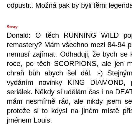
odpustit. Možná pak by byli těmi legenda
Stray
Donald: O těch RUNNING WILD popř
remastery? Mám všechno mezi 84-94 pů
nemusí zajímat. Odhaduji, že bych se
roce, po těch SCORPIONS, ale jen m
chraň bůh abych šel dál. :-) Stejn
vydáním novinky KING DIAMOND, pa
seriálek. Někdy si udělám čas i na DEAT
mám nesmírně rád, ale nikdy jsem se k 
protože si to kdysi na jiném místě přis
jménem Louis.