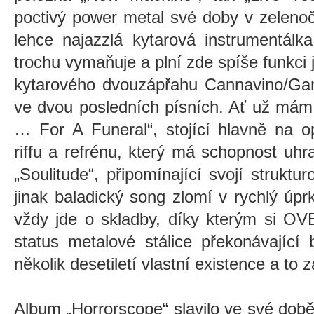
poctivý power metal své doby v zeleno
lehce najazzlá kytarová instrumentálk
trochu vymaňuje a plní zde spíše funkci
kytarového dvouzápřahu Cannavino/Gant
ve dvou posledních písních. Ať už mám
… For A Funeral“, stojící hlavně na 
riffu a refrénu, který má schopnost uh
„Soulitude“, připomínající svojí struktu
jinak baladický song zlomí v rychlý úpr
vždy jde o skladby, díky kterým si OV
status metalové stálice překonávající
několik desetiletí vlastní existence a to 
Album „Horrorscope“ slavilo ve své době