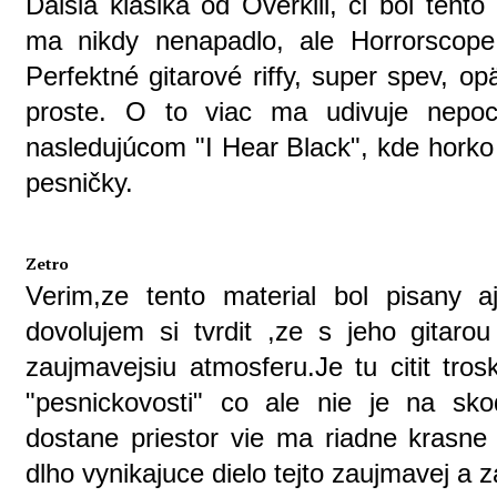
Ďalšia klasika od Overkill, či bol ten
ma nikdy nenapadlo, ale Horrorscope
Perfektné gitarové riffy, super spev, o
proste. O to viac ma udivuje nepoc
nasledujúcom "I Hear Black", kde horko
pesničky.
Zetro
Verim,ze tento material bol pisany
dovolujem si tvrdit ,ze s jeho gita
zaujmavejsiu atmosferu.Je tu citit tro
"pesnickovosti" co ale nie je na sko
dostane priestor vie ma riadne krasne
dlho vynikajuce dielo tejto zaujmavej a