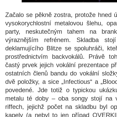
Začalo se pěkně zostra, protože hned ú
vysokorychlostní metalovou šlehu, opa
party, neskutečným tahem na bran
výraznějším refrénem. Skladba stojí
deklamujícího Blitze se spoluhráči, kteř
prostřednictvím backvokálů. Právě t
častý prvek jejich vokální prezentace p
ostatních členů bandu do vokální složk
dvě položky, a sice „Infectious“ a „Blo
povedené. Jde totiž o typickou ukáz
metalu té doby – oba songy stojí na 
riffech, jejichž počet na skladbu byl op
kapely (a nebyl to jen případ OVERKI