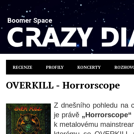
Boomer Space
RECENZE
PROFILY
KONCERTY
ROZHOV
OVERKILL - Horrorscope
Z dnešního pohledu na c
je právě
„Horrorscope“
k metalovému mainstrea
kterému se OVERKILL po