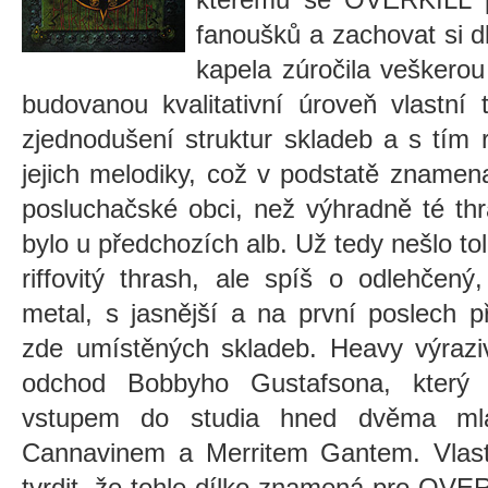
fanoušků a zachovat si d
kapela zúročila veškero
budovanou kvalitativní úroveň vlastní
zjednodušení struktur skladeb a s tím 
jejich melodiky, což v podstatě znamena
posluchačské obci, než výhradně té th
bylo u předchozích alb. Už tedy nešlo tol
riffovitý thrash, ale spíš o odlehčený
metal, s jasnější a na první poslech p
zde umístěných skladeb. Heavy výraziv
odchod Bobbyho Gustafsona, který 
vstupem do studia hned dvěma mla
Cannavinem a Merritem Gantem. Vlast
tvrdit, že tohle dílko znamená pro OVE