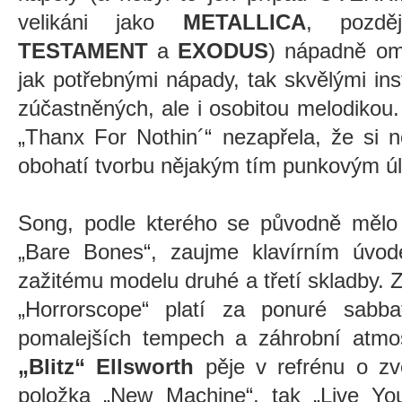
velikáni jako
METALLICA
, pozd
TESTAMENT
a
EXODUS
) nápadně om
jak potřebnými nápady, tak skvělými in
zúčastněných, ale i osobitou melodikou
„Thanx For Nothin´“ nezapřela, že si 
obohatí tvorbu nějakým tím punkovým ú
Song, podle kterého se původně mělo 
„Bare Bones“, zaujme klavírním úvod
zažitému modelu druhé a třetí skladby. Z
„Horrorscope“ platí za ponuré sabbat
pomalejších tempech a záhrobní atmo
„Blitz“ Ellsworth
pěje v refrénu o zv
položka „New Machine“, tak „Live You