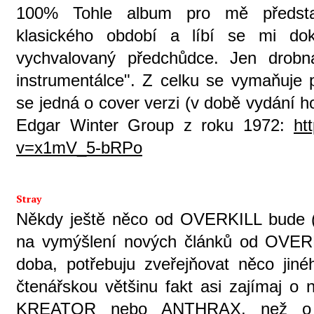
100% Tohle album pro mě představu
klasického období a líbí se mi do
vychvalovaný předchůdce. Jen drobn
instrumentálce". Z celku se vymaňuje 
se jedná o cover verzi (v době vydání 
Edgar Winter Group z roku 1972:
ht
v=x1mV_5-bRPo
Stray
Někdy ještě něco od OVERKILL bude (
na vymýšlení nových článků od OVER
doba, potřebuju zveřejňovat něco jiné
čtenářskou většinu fakt asi zajímaj o
KREATOR nebo ANTHRAX, než 