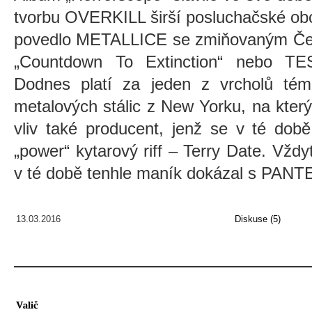
tvorbu OVERKILL širší posluchačské obci
povedlo METALLICE se zmiňovaným Č
„Countdown To Extinction“ nebo TE
Dodnes platí za jeden z vrcholů téměř
metalových stálic z New Yorku, na kter
vliv také producent, jenž se v té dob
„power“ kytarový riff – Terry Date. Vžd
v té době tenhle maník dokázal s PAN
13.03.2016
Diskuse (5)
Valič