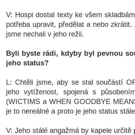
V: Hospi dostal texty ke všem skladbám
potřeba upravit, předělat a nebo zkrátit.
jsme nechali v jeho režii.
Byli byste rádi, kdyby byl pevnou so
jeho status?
L: Chtěli jsme, aby se stal součástí
jeho vytíženost, spojená s působení
(WICTIMS a WHEN GOODBYE MEANS END
je to nereálné a proto je jeho status stále
V: Jeho stálé angažmá by kapele určitě p