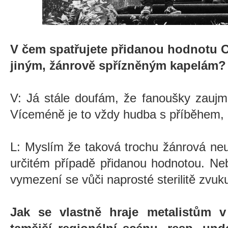
V čem spatřujete přidanou hodnotu 
jiným, žánrově spřízněným kapelám?
V: Já stále doufám, že fanoušky zaujm
Víceméně je to vždy hudba s příběhem,
L: Myslím že taková trochu žánrová neu
určitém případě přidanou hodnotou. Ne
vymezení se vůči naprosté sterilitě zvuk
Jak se vlastně hraje metalistům 