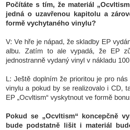
Počítáte s tím, že materiál „Ocvltism
jedná o uzavřenou kapitolu a zárov
formě vychytaného vinylu?
V: Ve hře je nápad, že skladby EP vydám
albu. Zatím to ale vypadá, že EP z
jednostranně vydaný vinyl v nákladu 100
L: Ještě doplním že prioritou je pro nás
vinylu a pokud by se realizovalo i CD,
EP „Ocvltism“ vyskytnout ve formě bonu
Pokud se „Ocvltism“ koncepčně vy
bude podstatně lišit i materiál bu