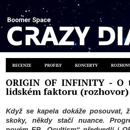
Boomer Space
RECENZE
PROFILY
KONCERTY
ROZHOV
ORIGIN OF INFINITY - O t
lidském faktoru (rozhovor)
Když se kapela dokáže posouvat, ži
skoky, někdy stačí nuance. Progr
novém EP „Ocvltism“ předvedli i OR