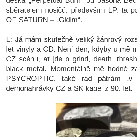
deska „Perpetual Burn“ od Jasona Beck
sběratelem nosičů, především LP, ta p
OF SATURN – „Gidim“.
L: Já mám skutečně veliký žánrový rozs
let vinyly a CD. Není den, kdyby u mě 
CZ scénu, ať jde o grind, death, thras
black metal. Momentálně mě hodně za
PSYCROPTIC, také rád pátrám „v 
demonahrávky CZ a SK kapel z 90. let.