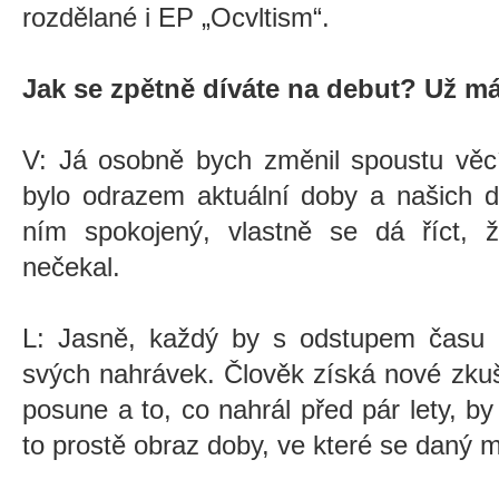
rozdělané i EP „Ocvltism“.
Jak se zpětně díváte na debut? Už m
V: Já osobně bych změnil spoustu věcí
bylo odrazem aktuální doby a našich 
ním spokojený, vlastně se dá říct,
nečekal.
L: Jasně, každý by s odstupem času n
svých nahrávek. Člověk získá nové zkuš
posune a to, co nahrál před pár lety, by
to prostě obraz doby, ve které se daný m