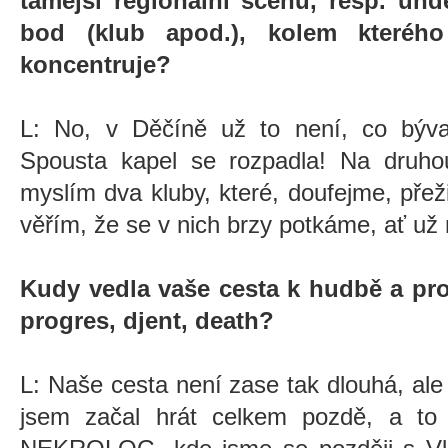
tamější regionální scénu, resp. und
bod (klub apod.), kolem kteréh
koncentruje?
L: No, v Děčíně už to není, co býval
Spousta kapel se rozpadla! Na druhou
myslím dva kluby, které, doufejme, přeži
věřím, že se v nich brzy potkáme, ať už
Kudy vedla vaše cesta k hudbě a pr
progres, djent, death?
L: Naše cesta není zase tak dlouhá, ale
jsem začal hrát celkem pozdě, a to