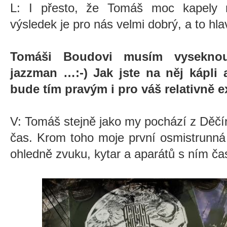
L: I přesto, že Tomáš moc kapely n
výsledek je pro nás velmi dobrý, a to h
Tomáši Boudovi musím vyseknout
jazzman …:-) Jak jste na něj kápli a
bude tím pravým i pro váš relativně 
V: Tomáš stejně jako my pochází z Děčí
čas. Krom toho moje první osmistrunná 
ohledně zvuku, kytar a aparátů s ním čas