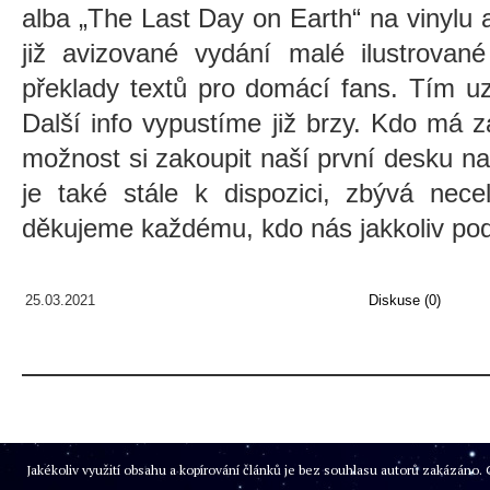
alba „The Last Day on Earth“ na vinylu a
již avizované vydání malé ilustrova
překlady textů pro domácí fans. Tím uz
Další info vypustíme již brzy. Kdo má 
možnost si zakoupit naší první desku na
je také stále k dispozici, zbývá nece
děkujeme každému, kdo nás jakkoliv pod
25.03.2021
Diskuse (0)
Jakékoliv využití obsahu a kopírování článků je bez souhlasu autorů zakázán