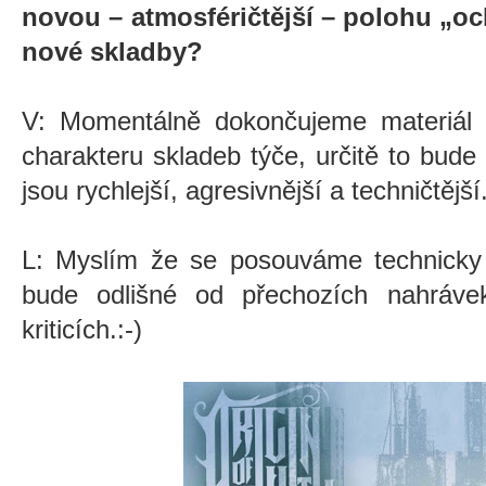
novou – atmosféričtější – polohu „oc
nové skladby?
V: Momentálně dokončujeme materiál 
charakteru skladeb týče, určitě to bud
jsou rychlejší, agresivnější a techničtější
L: Myslím že se posouváme technicky i
bude odlišné od přechozích nahráv
kriticích.:-)