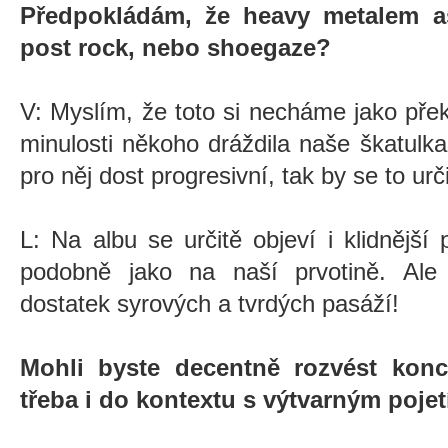
Předpokládám, že heavy metalem as
post rock, nebo shoegaze?
V: Myslím, že toto si necháme jako pře
minulosti někoho dráždila naše škatulka
pro něj dost progresivní, tak by se to ur
L: Na albu se určitě objeví i klidnějš
podobně jako na naší prvotině. Al
dostatek syrových a tvrdých pasáží!
Mohli byste decentně rozvést konc
třeba i do kontextu s výtvarným poje