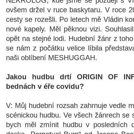
NEKROLOG, kde jsme se později s Vlád
ovšem držel v ruce baskytaru. V roce 2
cesty se rozešli. Po letech mě Vládin ko
nové kapely. Měl pěknou vizi. Souhlas
opět na stejné lodi. Hudební žánr z toho
se nám z počátku velice líbila předsta
naši oblíbení MESHUGGAH.
Jakou hudbu drtí ORIGIN OF INF
bednách v éře covidu?
V: Můj hudební rozsah zahrnuje vedle m
scénickou hudbu. Ve všech žánrech se s
bych měl zmínit hudbu v posledních d