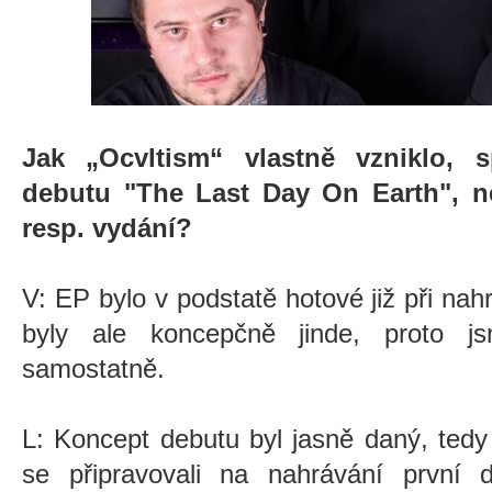
Jak „Ocvltism“ vlastně vzniklo, 
debutu "The Last Day On Earth", n
resp. vydání?
V: EP bylo v podstatě hotové již při nah
byly ale koncepčně jinde, proto j
samostatně.
L: Koncept debutu byl jasně daný, tedy
se připravovali na nahrávání první 