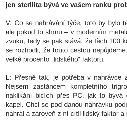
jen sterilita bývá ve vašem ranku pro
V: Co se nahrávání týče, toto by bylo 
ale pokud to shrnu – v moderním metal
zvuku, tedy se pak stává, že těch 100 k
se rozhodli, že touto cestou nepůjdem
velké procento „lidského“ faktoru.
L: Přesně tak, je potřeba v nahrávce z
Nejsem zastáncem kompletního trigr
naklikání bicích přes PC, jak to býv
kapel. Chci se pod danou nahrávku pod
nahrál a zároveň z ní cítil lidský faktor a 