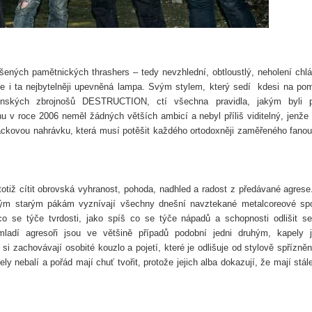
ých pamětnických thrashers – tedy nevzhlední, obtloustlý, neholení chlá
le i ta nejbytelněji upevněná lampa. Svým stylem, který sedí
kdesi na po
nských zbrojnošů DESTRUCTION, ctí všechna pravidla, jakým byli p
nu v roce 2006 neměl žádných větších ambicí a nebyl příliš viditelný, jenže
ackovou nahrávku, která musí potěšit každého ortodoxněji zaměřeného fano
 totiž cítit obrovská vyhranost, pohoda, nadhled a radost z předávané agrese
ným starým pákám vyznívají všechny dnešní navztekané metalcoreové sp
 co se týče tvrdosti, jako spíš co se týče nápadů a schopnosti odlišit s
mladí agresoři jsou ve většině případů podobní jedni druhým, kapely 
i zachovávají osobité kouzlo a pojetí, které je odlišuje od stylově spřízně
nebalí a pořád mají chuť tvořit, protože jejich alba dokazují, že mají stál