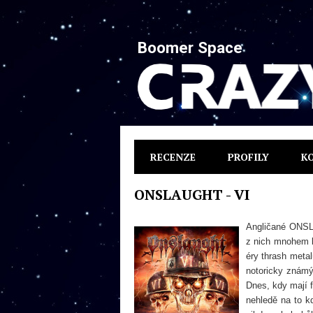
Boomer Space
RECENZE
PROFILY
K
ONSLAUGHT - VI
Angličané ONSL
z nich mnohem l
éry thrash metal
notoricky znám
Dnes, kdy mají f
nehledě na to k