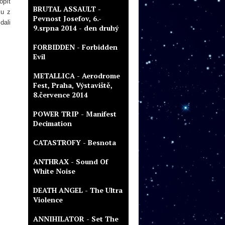
opít
BRUTAL ASSAULT -
mu z
Pevnost Josefov, 6.-
dali
9.srpna 2014 - den druhý
FORBIDDEN - Forbidden
Evil
METALLICA - Aerodrome
Fest, Praha, Výstaviště,
8.července 2014
POWER TRIP - Manifest
Decimation
CATASTROFY - Besnota
ANTHRAX - Sound Of
White Noise
DEATH ANGEL - The Ultra
Violence
ANNIHILATOR - Set The