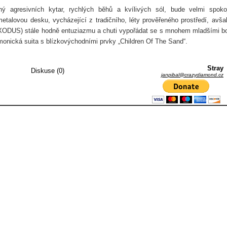
ný agresivních kytar, rychlých běhů a kvílivých sól, bude velmi spoko
alovou desku, vycházející z tradičního, léty prověřeného prostředí, avša
EXODUS) stále hodně entuziazmu a chuti vypořádat se s mnohem mladšími bo
onická suita s blízkovýchodními prvky „Children Of The Sand“.
Stray
Diskuse (0)
janpibal@crazydiamond.cz