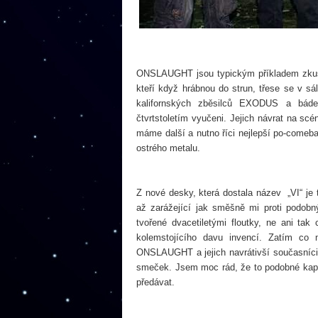
ONSLAUGHT jsou typickým příkladem zkušen
kteří když hrábnou do strun, třese se v sá
kalifornských zběsilců EXODUS a báde
čtvrtstoletím vyučeni. Jejich návrat na scé
máme další a nutno říci nejlepší po-comeb
ostrého metalu.
Z nové desky, která dostala název
„VI“ je
až zarážející jak směšně mi proti podob
tvořené dvacetiletými floutky, ne ani tak
kolemstojícího davu invencí. Zatím co 
ONSLAUGHT a jejich navrátivší současníci s
smeček. Jsem moc rád, že to podobné kapely 
předávat.