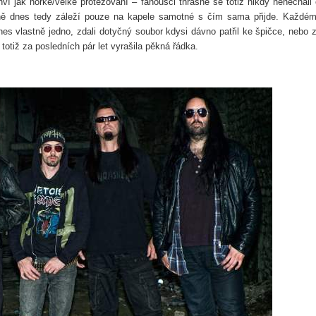
ví jak horké/velké protěžování – fanoušci thrashe se totiž nikdy nenechali 
vně dnes tedy záleží pouze na kapele samotné s čím sama přijde. Každé
es vlastně jedno, zdali dotyčný soubor kdysi dávno patřil ke špičce, nebo z
totiž za posledních pár let vyrašila pěkná řádka.