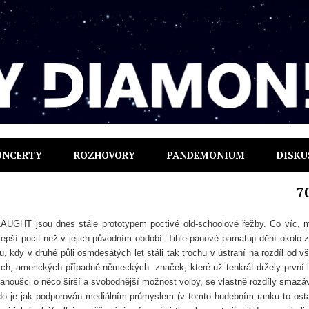
ONCERTY
ROZHOVORY
PANDEMONIUM
DISKU
7
AUGHT jsou dnes stále prototypem poctivé old-schoolové řežby. Co víc,
epší pocit než v jejich původním období. Tihle pánové pamatují dění okolo z
u, kdy v druhé půli osmdesátých let stáli tak trochu v ústraní na rozdíl od v
ých, amerických případně německých
značek, které už tenkrát držely první l
anoušci o něco širší a svobodnější možnost volby, se vlastně rozdíly smazáv
do je jak podporován mediálním průmyslem (v tomto hudebním ranku to ost