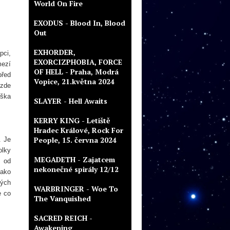
World On Fire
EXODUS - Blood In, Blood
Out
EXHORDER,
pci,
EXORCIZPHOBIA, FORCE
mezí
OF HELL - Praha, Modrá
řed
Vopice, 21.května 2024
 zde
uška
SLAYER - Hell Awaits
KERRY KING - Letiště
Hradec Králové, Rock For
People, 15. června 2024
. Je
olky
MEGADETH - Zajatcem
e od
nekonečné spirály 12/12
jako
ných
WARBRINGER - Woe To
e co
The Vanquished
SACRED REICH -
Awakening