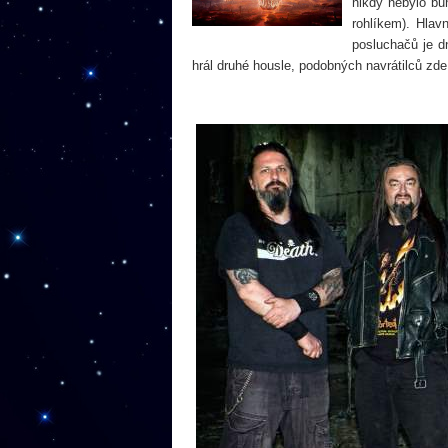
nikdy nebylo bůh
rohlíkem). Hla
posluchačů je dn
hrál druhé housle, podobných navrátilců zde 