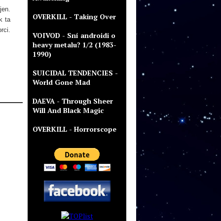
jen.
OVERKILL - Taking Over
k ta
rci.
VOIVOD - Sní androidi o
heavy metalu? 1/2 (1983-
1990)
SUICIDAL TENDENCIES -
World Gone Mad
DAEVA - Through Sheer
Will And Black Magic
OVERKILL - Horrorscope