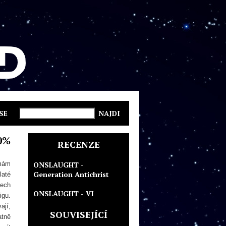
SE
0%
RECENZE
 mám
ONSLAUGHT -
Generation Antichrist
laté
šech
ONSLAUGHT - VI
igu.
ají,
SOUVISEJÍCÍ
atně