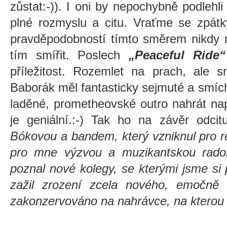
zůstat:-)). I oni by nepochybně podlehli
plné rozmyslu a citu. Vraťme se zpát
pravděpodobností tímto směrem nikdy 
tím smířit. Poslech
„Peaceful Ride
příležitost. Rozemlet na prach, ale
Baborák měl fantasticky sejmuté a smíc
laděné, prometheovské outro nahrát nap
je geniální.:-) Tak ho na závěr odci
Bókovou a bandem, který vzniknul pro rea
pro mne výzvou a muzikantskou rados
poznal nové kolegy, se kterými jsme si p
zažil zrození zcela nového, emočně 
zakonzervováno na nahrávce, na kterou 