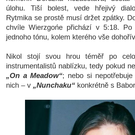
úlohu. Tiší bolest, vede hřejivý dial
Rytmika se prostě musí držet zpátky. D
chvíle Wierzgońe přichází v 5:18. Po 
jednoho tónu, kolem kterého vše dohořív
Nikol stojí svou hrou téměř po ce
instrumentalistů nablízku, tedy pokud 
„On a Meadow“
; nebo si nepotřebuje
nich – v
„Nunchaku“
konkrétně s Babor