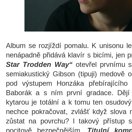
Album se rozjíždí pomalu. K unisonu l
nenápadně přidává klavír s bicími, jen 
Star Trodden Way“
otevřel prvnímu s
semiakustický Gibson (tipuji) medově 
pod výstupem Honzáka přebírajícího s
Baborák a s ním první gradace. Dějí s
kytarou je totální a k tomu ten osudov
nechce pokračovat, zvlášť když slova 
zůstat na povrchu? I takový přístup 
pocitově bezpečnějším.
Titulní kom