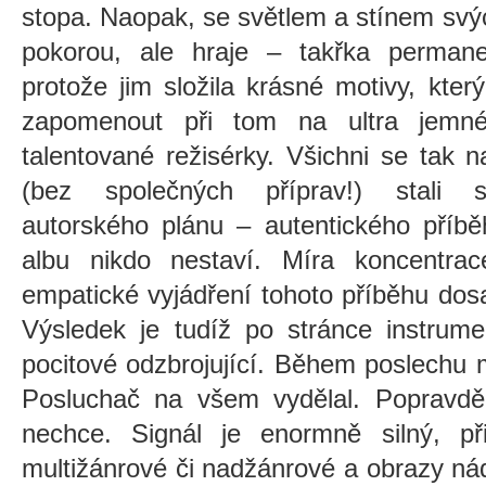
stopa. Naopak, se světlem a stínem svýc
pokorou, ale hraje – takřka perman
protože jim složila krásné motivy, kte
zapomenout při tom na ultra jemné
talentované režisérky. Všichni se tak
(bez společných příprav!) stali s
autorského plánu – autentického příbě
albu nikdo nestaví. Míra koncentra
empatické vyjádření tohoto příběhu dos
Výsledek je tudíž po stránce instrumen
pocitové odzbrojující. Během poslechu
Posluchač na všem vydělal. Popravd
nechce. Signál je enormně silný, při
multižánrové či nadžánrové a obrazy ná