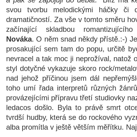
svou tvorbu melodickými háčky či 
dramatičností. Za vše v tomto směru ho
začínající skladbou romantizujícíh
Nováka
. O něm snad někdy přístě.:-) Je
prosakující sem tam do popu, určitě by
nevracel a tak moc ji neprožíval, natož 
styl dotyčné vykazuje skoro rock/metalov
nad jehož příčinou jsem dál nepřemýšl
toho umí řada interpretů různých žánrů
provázejícími přípravu třetí studiovky n
ledacos došlo. Byla to právě smrt otc
tvrdší hudby, která se do rockového vyz
alba promítla v ještě větším měřítku. Na