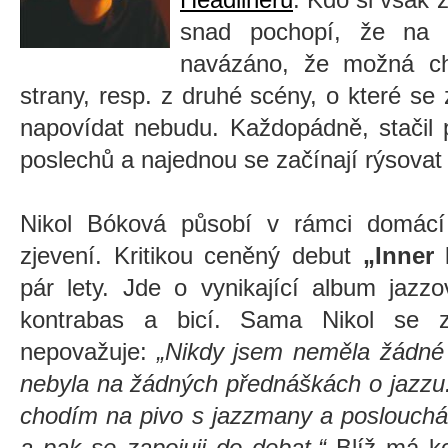
snad pochopí, že na 
navázáno, že možná ch
strany, resp. z druhé scény, o které se
napovídat nebudu. Každopádně, stačil p
poslechů a najednou se začínají rýsovat 
Nikol Bóková působí v rámci domácí
zjevení. Kritikou ceněný debut
„Inner 
pár lety. Jde o vynikající album jazzo
kontrabas a bicí. Sama Nikol se 
nepovažuje:
„Nikdy jsem neměla žádné 
nebyla na žádných přednáškách o jazzu.
chodím na pivo s jazzmany a poslouchám
a pak se zapojuji do debat.“
Blíž má ke