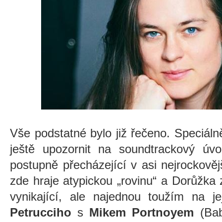
Vše podstatné bylo již řečeno. Speciál
ještě upozornit na soundtrackový ú
postupně přecházející v asi nejrockov
zde hraje atypickou „rovinu“ a Dorůžka 
vynikající, ale najednou toužím na j
Petrucciho
s
Mikem Portnoyem
(Bab