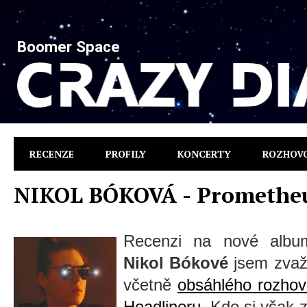
Boomer Space
RECENZE
PROFILY
KONCERTY
ROZHOV
NIKOL BÓKOVÁ - Promethe
Recenzi na nové album 
Nikol Bókové
jsem zvažo
včetně
obsáhlého rozhovo
Headlineru
. Kdo si však 