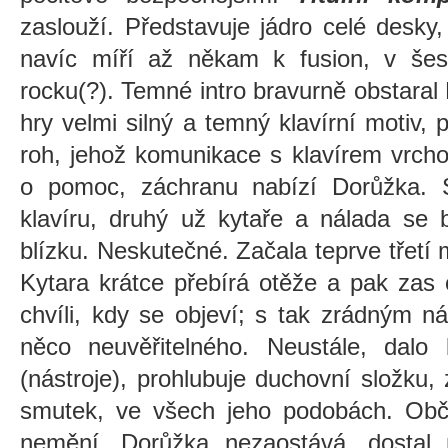
zaslouží. Představuje jádro celé desky
navíc míří až někam k fusion, v še
rocku(?). Temné intro bravurně obstaral 
hry velmi silný a temný klavírní motiv, 
roh, jehož komunikace s klavírem vrcho
o pomoc, záchranu nabízí Dorůžka. St
klavíru, druhý už kytaře a nálada se
blízku. Neskutečné. Začala teprve třetí 
Kytara krátce přebírá otěže a pak zas
chvíli, kdy se objeví; s tak zrádným n
něco neuvěřitelného. Neustále, dalo
(nástroje), prohlubuje duchovní složku, 
smutek, ve všech jeho podobách. Ob
nemění. Dorůžka nezaostává, dostal 