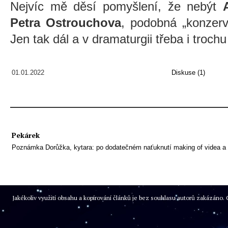
Nejvíc mě děsí pomyšlení, že nebýt
Petra Ostrouchova
, podobná „konzerv
Jen tak dál a v dramaturgii třeba i trochu p
01.01.2022
Diskuse (1)
Pekárek
Poznámka Dorůžka, kytara: po dodatečném naťuknutí making of videa a ko
Jakékoliv využití obsahu a kopírování článků je bez souhlasu autorů zakázán