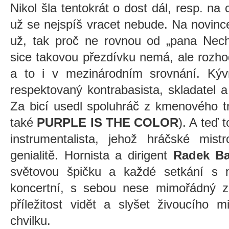
Nikol šla tentokrát o dost dál, resp. na
už se nejspíš vracet nebude. Na novinc
už, tak proč ne rovnou od „pana Nech
sice takovou přezdívku nemá, ale rozho
a to i v mezinárodním srovnání. Kýv
respektovaný kontrabasista, skladatel
Za bicí usedl spoluhráč z kmenového t
také
PURPLE IS THE COLOR
). A teď t
instrumentalista, jehož hráčské mist
genialitě. Hornista a dirigent
Radek Ba
světovou špičku a každé setkání s 
koncertní, s sebou nese mimořádný zá
příležitost vidět a slyšet živoucího m
chvilku.