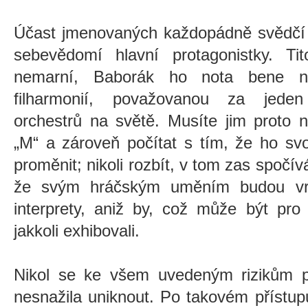
Účast jmenovaných každopádně svědčí o
sebevědomí hlavní protagonistky. T
nemarní, Baborák ho nota bene ne
filharmonií, považovanou za jeden
orchestrů na světě. Musíte jim proto 
„M“ a zároveň počítat s tím, že ho svo
proměnit; nikoli rozbít, v tom zas spočív
že svým hráčským uměním budou vrh
interprety, aniž by, což může být pro 
jakkoli exhibovali.
Nikol se ke všem uvedeným rizikům p
nesnažila uniknout. Po takovém přístup