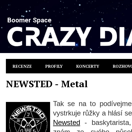
Boomer Space
RECENZE
PROFILY
KONCERTY
ROZHOV
NEWSTED - Metal
Tak se na to podívejme
vystrkuje růžky a hlásí 
Newsted
-
baskytarista
znám
ze svého půso