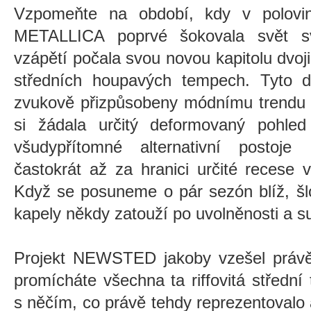
Vzpomeňte na období, kdy v polovi
METALLICA poprvé šokovala svět sv
vzápětí počala svou novou kapitolu dvoji
středních houpavých tempech. Tyto d
zvukově přizpůsoben
y
módnímu trendu p
si žádala určitý deformovaný pohled
všudypřítomné alternativní postoje
častokrát až za hranici určité recese 
Když se posuneme o pár sezón blíž, šl
kapely někdy zatouží po uvolněnosti a s
Projekt NEWSTED jakoby vzešel právě 
promícháte
všechna ta riffovitá střední
s něčím, co právě tehdy reprezentovalo