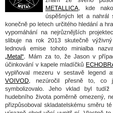
METALLICA
, kde nakon
úspěšných let a nahrál 
konečně po letech určitého hledání
a
hra
vypomáhání na nejrůznějších projektec
slibuje na rok 2013 skutečně výživný 
lednová emise tohoto minialba nazva
„Metal“
. Mám za to, že Jason v přípa
účinkování v kapele mladíčků
ECHOBR
vyplňoval mezeru v sestavě legend a
VOIVOD
, nez
ú
ročil přesně to, co 
symbolizovalo. Jeho vklad byl tudíž 
hudebního života poměrně omezený, ne
přizpůsoboval skladatelskému směru té 
výrazně chod věcí uvnitř ní. Vlastně t