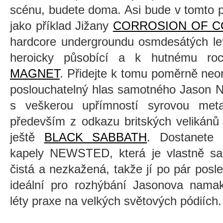
scénu, budete doma. Asi bude v tomto p
jako příklad
J
ižany
CORROSION OF C
hardcore undergroundu osmdesátých let
heroick
y působící
a k
hutnému roc
MAGNET
. Přidejte k tomu poměrně neor
poslouchatelný hlas samotného Jason N
s veškerou upřímností syrovou meta
především z odkazu britských velikán
ještě
BLACK SABBATH
.
D
ostanete
kapely NEWSTED, která je vlastně s
čistá a nezkažená, takže jí po pár posl
ideální pro
rozhýbání
Jasonova namaka
léty praxe na velkých světových pódiích.