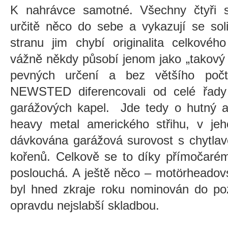
K nahrávce samotné. Všechny čtyři 
určitě něco do sebe a vykazují se so
stranu
jim chybí originalita celkovéh
vážně někdy působí jenom jako „takový
pevných určení
a
bez většího počtu
NEWSTED diferencovali od celé řady
garážových kapel. Jde tedy o hutný a
heavy metal amerického střihu, v jeh
dávkována garážová surovost s chytlav
kořenů. Celkově se to díky přímočarém
poslouchá. A ještě něco – motörheadovs
byl hned zkraje roku nominován do pozi
opravdu nejslabší skladbou.