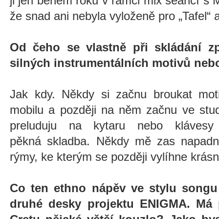
ji jen během roku v rámci mix seancí s
že snad ani nebyla vyloženě pro „Tafel“
Od čeho se vlastně při skládání zpr
silných instrumentálních motivů neb
Jak kdy. Někdy si začnu broukat mot
mobilu a později na něm začnu ve stud
preluduju na kytaru nebo kláves
pěkná
skladba. Někdy mě zas napadn
rýmy, ke kterým se později vylíhne krás
Co ten ethno nápěv ve stylu song
druhé desky projektu ENIGMA. Má 