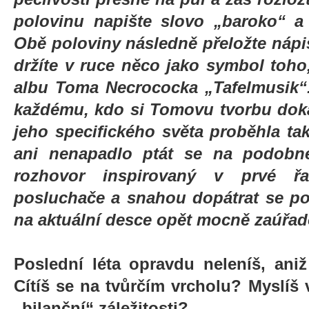
polovinu napište slovo „baroko“ a
Obě poloviny následně přeložte nápi
držíte v ruce něco jako symbol toh
albu Toma Necrococka „Tafelmusik“
každému, kdo si Tomovu tvorbu doká
jeho specifického světa proběhla tak
ani nenapadlo ptát se na podobné 
rozhovor inspirovaný v prvé řa
posluchače a snahou dopátrat se pod
na aktuální desce opět mocně zaúřad
Poslední léta opravdu neleníš, aniž
Cítíš se na tvůrčím vrcholu? Myslí
„bilanční“ záležitosti?