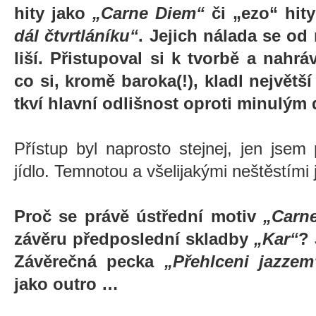
hity jako
„Carne Diem“
či „ezo“ hit
dál čtvrtláníku“
. Jejich nálada se o
liší. Přistupoval si k tvorbě a nahr
co si, kromě baroka(!), kladl největš
tkví hlavní odlišnost oproti minulý
Přístup byl naprosto stejnej, jen jsem
jídlo. Temnotou a všelijakými neštěstími 
Proč se právě ústřední motiv
„Carn
závěru předposlední skladby
„Kar“
? 
Závěrečná pecka
„Přehlceni jazzem
jako outro …