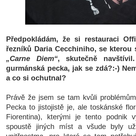
Předpokládám, že si restauraci Offi
řezníků Daria Cecchiniho, se kterou 
„Carne Diem“
, skutečně navštívi
gurmánská pecka, jak se zdá?:-) Nemě
a co si ochutnal?
Právě že jsem se tam kvůli problémům 
Pecka to jistojistě je, ale toskánské flo
Fiorentina), kterými je tento podnik 
spoustě jiných míst a všude byly u