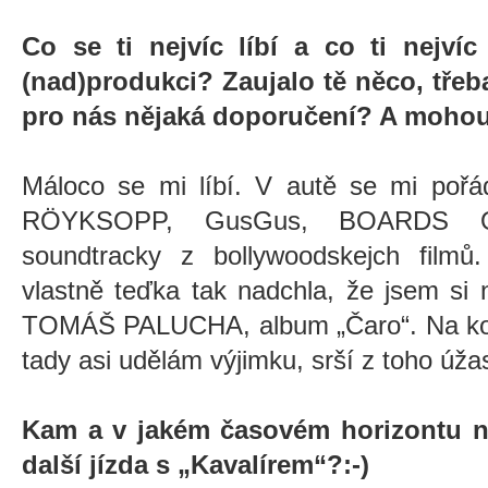
Co se ti nejvíc líbí a co ti nejví
(nad)produkci? Zaujalo tě něco, třeba
pro nás nějaká doporučení? A mohou bý
Máloco se mi líbí. V autě se mi pořá
RÖYKSOPP, GusGus, BOARDS 
soundtracky z bollywoodskejch film
vlastně teďka tak nadchla, že jsem si ne
TOMÁŠ PALUCHA, album „Čaro“. Na kon
tady asi udělám výjimku, srší z toho úža
Kam a v jakém časovém horizontu ná
další jízda s „Kavalírem“?:-)