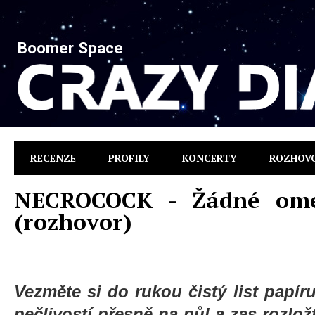
Boomer Space
RECENZE
PROFILY
KONCERTY
ROZHOV
NECROCOCK - Žádné ome
(rozhovor)
Vezměte si do rukou čistý list papír
pečlivostí přesně na půl a zas rozlož