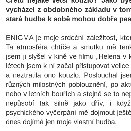
Cretu nějaké větší kouzlo? Jako b
vycházel z obdobného základu v tom
stará hudba k sobě mohou dobře pa
ENIGMA je moje srdeční záležitost, kt
Ta atmosféra chtíče a smutku mě tenk
jsem ji slyšel v kině ve filmu „Helena v 
létech jsem k ní začal přistupovat velic
a neztratila ono kouzlo. Poslouchal js
různých milostných poblouznění, po akt
nebo v letních bouřích a stejně se to n
nepůsobí tak silně jako dřív, i kd
psychického vyčerpání mě dojmout ješt
dnes dojímá jen moje vlastní hudba.