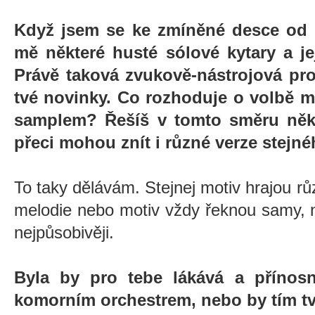
Když jsem se ke zmíněné desce od E
mě některé husté sólové kytary a j
Právě taková zvukově-nástrojová pr
tvé novinky. Co rozhoduje o volbě m
samplem? Řešíš v tomto směru něk
přeci mohou znít i různé verze stejn
To taky dělávám. Stejnej motiv hrajou růz
melodie nebo motiv vždy řeknou samy, na
nejpůsobivěji.
Byla by pro tebe lákává a přínos
komorním orchestrem, nebo by tím tvů