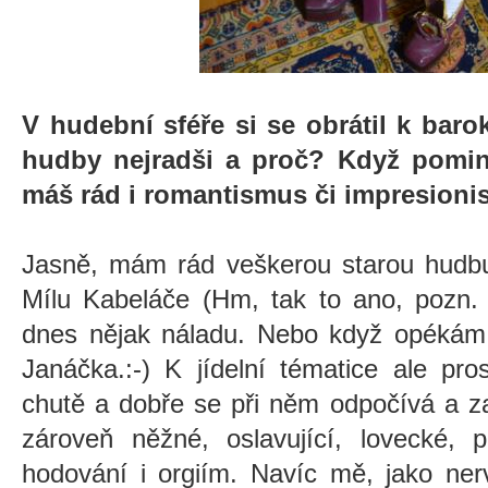
V hudební sféře si se obrátil k baro
hudby nejradši a proč? Když pominu
máš rád i romantismus či impresion
Jasně, mám rád veškerou starou hudbu
Mílu Kabeláče (Hm, tak to ano, pozn.
dnes nějak náladu. Nebo když opékám
Janáčka.:-) K jídelní tématice ale pro
chutě a dobře se při něm odpočívá a za
zároveň něžné, oslavující, lovecké, p
hodování i orgiím. Navíc mě, jako ner