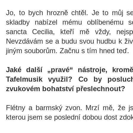
Jo, to bych hrozně chtěl. Je to můj s
skladby nabízel mému oblíbenému s
sancta Cecilia, kteří mě vždy, nejsp
Nevzdávám se a budu svou hudbu k živé
jiným souborům. Začnu s tím hned teď.
Jaké další „pravé“ nástroje, kromě
Tafelmusik využil? Co by poslu
zvukovém bohatství přeslechnout?
Flétny a barmský zvon. Mrzí mě, že j
kterou jsem se poslední dobou dost zdok