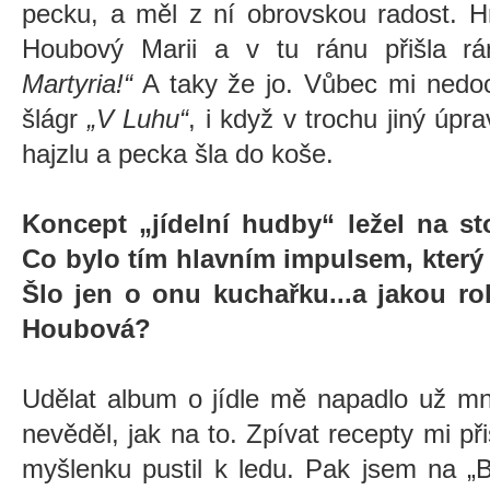
pecku, a měl z ní obrovskou radost. H
Houbový Marii a v tu ránu přišla r
Martyria!“
A taky že jo. Vůbec mi nedoc
šlágr
„V Luhu“
, i když v trochu jiný úpr
hajzlu a pecka šla do koše.
Koncept „jídelní hudby“ ležel na st
Co bylo tím hlavním impulsem, který t
Šlo jen o onu kuchařku...a jakou ro
Houbová?
Udělat album o jídle mě napadlo už m
nevěděl, jak na to. Zpívat recepty mi při
myšlenku pustil k ledu. Pak jsem na „Bi