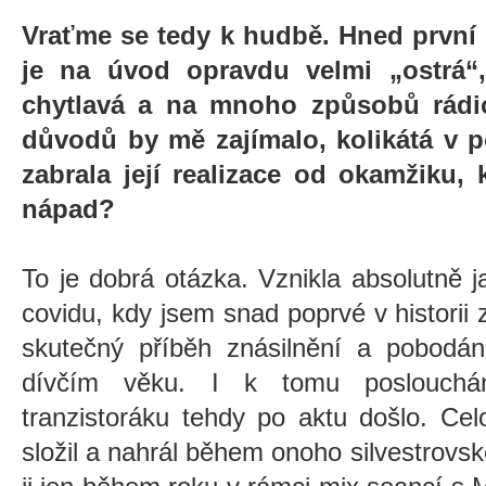
Vraťme se tedy k hudbě. Hned první
je na úvod opravdu velmi „ostrá“,
chytlavá a na mnoho způsobů rádiov
důvodů by mě zajímalo, kolikátá v po
zabrala její realizace od okamžiku, 
nápad?
To je dobrá otázka. Vznikla absolutně 
covidu, kdy jsem snad poprvé v historii 
skutečný příběh znásilnění a pobodán
dívčím věku. I k tomu poslouchá
tranzistoráku tehdy po aktu došlo. Ce
složil a nahrál během onoho silvestrov