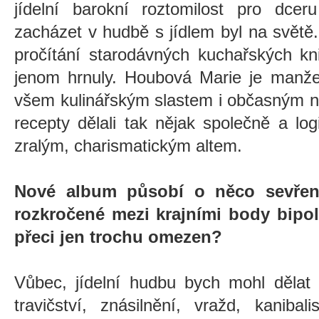
jídelní barokní roztomilost pro dcer
zacházet v hudbě s jídlem byl na světě.
pročítání starodávných kuchařských k
jenom hrnuly. Houbová Marie je manže
všem kulinářským slastem i občasným n
recepty dělali tak nějak společně a lo
zralým, charismatickým altem.
Nové album působí o něco sevřeněj
rozkročené mezi krajními body bipolar
přeci jen trochu omezen?
Vůbec, jídelní hudbu bych mohl dělat 
travičství, znásilnění, vražd, kanibal