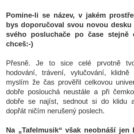
Pomine-li se název, v jakém prostř
bys doporučoval svou novou desku p
svého posluchače po čase stejně
chceš:-)
Přesně. Je to sice celé prvotně tvo
hodování, trávení, vylučování, klidně
myslím že čas prověřil celkovou unive
dobře poslouchá neustále a při čemkol
dobře se najíst, sednout si do klidu
dopřát ničím nerušený poslech.
Na „Tafelmusik“ však neobnáší jen 