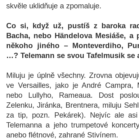
skvěle uklidňuje a zpomaluje.
Co si, když už, pustíš z baroka ra
Bacha, nebo Händelova Mesiáše, a p
někoho jiného – Monteverdiho, Purc
…? Telemann se svou Tafelmusik se 
Miluju je úplně všechny. Zrovna objevuj
ve Versailles, jako je André Campra, 
nebo Lullyho, Rameaua. Dost poslo
Zelenku, Jiránka, Brentnera, miluju Se
za tip, pozn. Pekárek). Nejvíc ale asi
Telemanna a jeho trumpetové koncert
anebo flétnové, zahrané Stivínem.