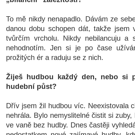
To mě nikdy nenapadlo. Dávám ze sebe 
danou dobu schopen dát, takže jsem v
tvůrčím vrcholu. Nikdy nebilancuju a
nehodnotím. Jen si je po čase užív
prožitých ér a raduju se z nich.
Žiješ hudbou každý den, nebo si p
hudební půst?
Dřív jsem žil hudbou víc. Neexistovala 
nehrála. Bylo nemyslitelné čistit si zuby
ve vaně bez hudby. Dnes častěji vyhled
nedostatkem nové zajímavé hudby, k