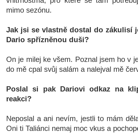
vnitřnostma, pro které se tam potřebu
mimo sezónu.
Jak jsi se vlastně dostal do zákulisí
Dario spřízněnou duši?
On je milej ke všem. Poznal jsem ho v j
do mě cpal svůj salám a nalejval mě čer
Poslal si pak Dariovi odkaz na kl
reakci?
Neposlal a ani nevím, jestli to mám dělat
Oni ti Taliánci nemaj moc vkus a pochop