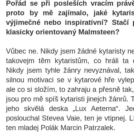
Pořád se při posleších vracím právě
proto by mě zajímalo, jaké kytari
výjimečné nebo inspirativní? Stačí 
klasicky orientovaný Malmsteen?
Vůbec ne. Nikdy jsem žádné kytaristy n
takovejm těm kytaristům, co hráli ta o
Nikdy jsem tyhle žánry nevyznával, ta
silnou motivaci se v kytarové hře vyle
ale co si složím, to zahraju a přesně tak, 
jsou pro mě spíš kytaristi jinejch žánrů.
jeho skvělá deska „Lux Aeterna“. J
poslouchal Stevea Vaie, ten je vtipnej. Lí
ten mladej Polák Marcin Patrzalek.