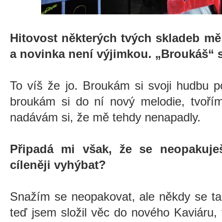
Hitovost některých tvých skladeb mě 
a novinka není výjimkou. „Broukáš“ s
To víš že jo. Broukám si svoji hudbu p
broukám si do ní nový melodie, tvoří
nadávám si, že mě tehdy nenapadly.
Připadá mi však, že se neopakuje
cíleněji vyhýbat?
Snažím se neopakovat, ale někdy se t
teď jsem složil věc do nového Kaviáru,