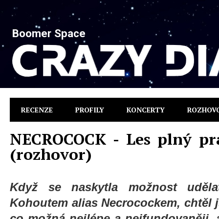
Boomer Space
RECENZE
PROFILY
KONCERTY
ROZHOV
NECROCOCK - Les plný pra
(rozhovor)
Když se naskytla možnost uděl
Kohoutem alias Necrocockem, chtěl 
co možná nejlépe a nejfundovaněji, a