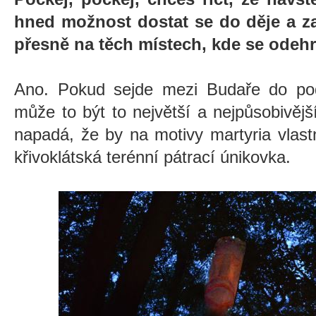
hned možnost dostat se do děje a za
přesně na těch místech, kde se odeh
Ano. Pokud sejde mezi Budaře do po
může to být to největší a nejpůsobivěj
napadá, že by na motivy martyria vlast
křivoklátská terénní pátrací únikovka.