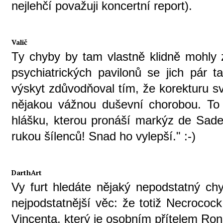
nejlehčí považuji koncertní report).
Valič
Ty chyby by tam vlastně klidně mohly
psychiatrických pavilonů se jich pár t
výskyt zdůvodňoval tím, že korekturu 
nějakou vážnou duševní chorobou. To
hlášku, kterou pronáší markýz de Sade 
rukou šílenců! Snad ho vylepší." :-)
DarthArt
Vy furt hledáte nějaký nepodstatný ch
nejpodstatnější věc: že totiž Necrococ
Vincenta, který je osobním přítelem Ron