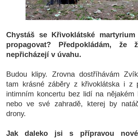
Chystáš se Křivoklátské martyriu
propagovat? Předpokládám, že ž
nepřicházejí v úvahu.
Budou klipy. Zrovna dostříhávám Zv
tam krásné záběry z křivoklátska i z 
intimním koncertu bez lidí na nějakém
nebo ve své zahradě, kterej by natáč
drony.
Jak daleko jsi s přípravou nov