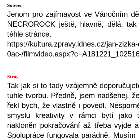
Subeer
Jenom pro zajímavost ve Vánočním děn
NECROROCK ještě, hlavně, dělá, tak do
téhle stránce.
https://kultura.zpravy.idnes.cz/jan-zizk
0ac-/filmvideo.aspx?c=A181221_10251
Stray
Tak jak si to tady vzájemně doporučujet
tuhle tvorbu. Předně, jsem nadšenej, že
řekl bych, že vlastně i povedl. Nespor
smyslu kreativity v rámci bytí jako t
nakloněn pokračování až třeba vyjde a
Spolupráce fungovala parádně. Musím s