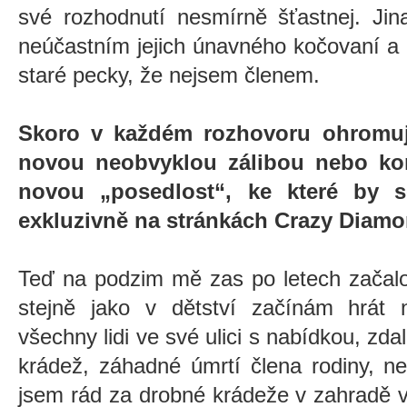
své rozhodnutí nesmírně šťastnej. Ji
neúčastním jejich únavného kočovaní a
staré pecky, že nejsem členem.
Skoro v každém rozhovoru ohromuj
novou neobvyklou zálibou nebo ko
novou „posedlost“, ke které by s
exkluzivně na stránkách Crazy Diamo
Teď na podzim mě zas po letech začalo
stejně jako v dětství začínám hrát 
všechny lidi ve své ulici s nabídkou, zda
krádež, záhadné úmrtí člena rodiny, n
jsem rád za drobné krádeže v zahradě 