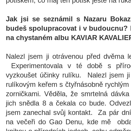
potiskem, co maj ten potisk ještě na ruká
Jak jsi se seznámil s Nazaru Bokaz
budeš spolupracovat i v budoucnu? Bu
na chystaném albu KAVIAR KAVALIE
Nalezl jsem ji otrávenou před dvěma l
Experimentovala v té době s příro
vyzkoušet účinky rulíku. Nalezl jsem j
rulíkovým keřem s čtyřnásobně rychlým
zorničkami. Věděla, že smrtelná dávka 
jich snědla 8 a čekala co bude. Odvez
jsem zanechal svůj kontakt. Za pár dn
na večeři do Gao Denu, kde mě obda