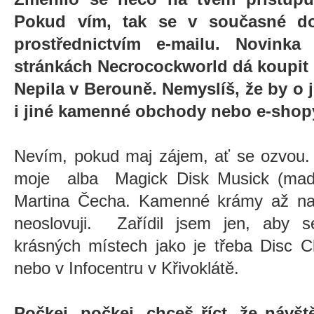
Pokud vím, tak se v současné do
prostřednictvím e-mailu. Novink
stránkách Necrocockworld dá koupit i
Nepila v Berouně. Nemyslíš, že by o j
i jiné kamenné obchody nebo e-shop
Nevím, pokud maj zájem, ať se ozvou
moje alba Magick Disk Musick (madm
Martina Čecha. Kamenné krámy až na
neoslovuji. Zařídil jsem jen, aby 
krásných místech jako je třeba Disc 
nebo v Infocentru v Křivoklátě.
Počkej, počkej, chceš říct, že návšt