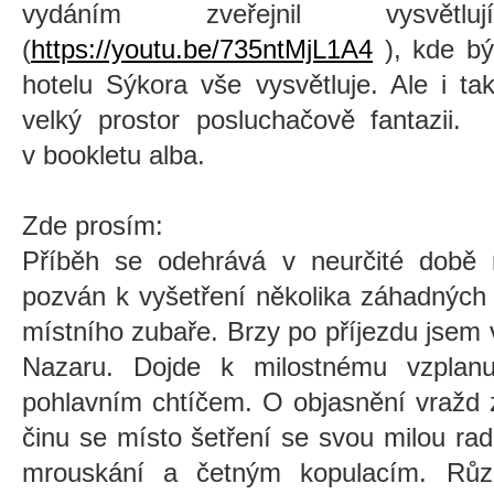
vydáním zveřejnil vysvětl
(
https://youtu.be/735ntMjL1A4
), kde býv
hotelu Sýkora vše vysvětluje. Ale i t
velký prostor posluchačově fantazii. 
v bookletu alba.
Zde prosím:
Příběh se odehrává v neurčité době 
pozván k vyšetření několika záhadných 
místního zubaře. Brzy po příjezdu jsem
Nazaru. Dojde k milostnému vzplanu
pohlavním chtíčem. O objasnění vražd 
činu se místo šetření se svou milou rad
mrouskání a četným kopulacím. Růz