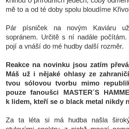
knihou o přírodních jedech, coby odměn
mě to a od té doby spolu bloudíme Křivo
Pár písniček na novým Kaviáru u
sopránem. Určitě s ní nadále počítám.
pojí a vnáší do mé hudby další rozměr.
Reakce na novinku jsou zatím převá
Máš už i nějaké ohlasy ze zahranič
tvou sólovou tvorbu mimo republik
pouze fanoušci MASTER´S HAMMER
k lidem, kteří se o black metal nikdy 
Za ta léta si má hudba našla širok