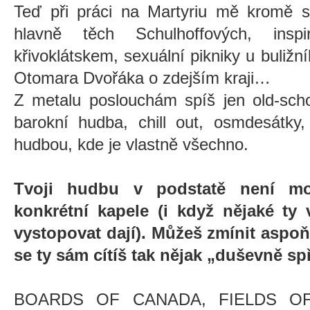
Teď při práci na Martyriu mě kromě st
hlavně těch Schulhoffových, inspi
křivoklátskem, sexuální pikniky u buližn
Otomara Dvořáka o zdejším kraji…
Z metalu poslouchám spíš jen old-sch
barokní hudba, chill out, osmdesátky
hudbou, kde je vlastně všechno.
Tvoji hudbu v podstatě není mo
konkrétní kapele (i když nějaké ty
vystopovat dají). Můžeš zmínit aspoň 
se ty sám cítíš tak nějak „duševně sp
BOARDS OF CANADA, FIELDS OF