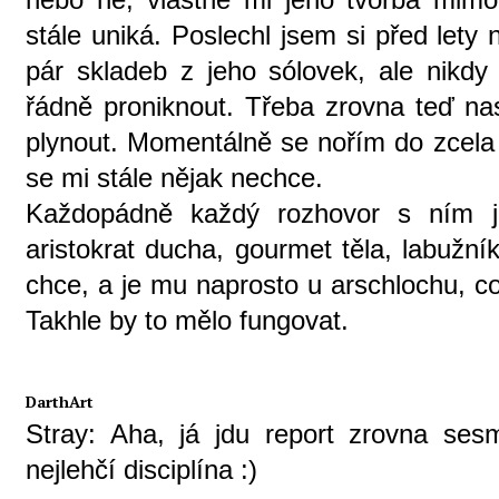
stále uniká. Poslechl jsem si před lety 
pár skladeb z jeho sólovek, ale nikdy
řádně proniknout. Třeba zrovna teď na
plynout. Momentálně se nořím do zcela 
se mi stále nějak nechce.
Každopádně každý rozhovor s ním j
aristokrat ducha, gourmet těla, labužní
chce, a je mu naprosto u arschlochu, c
Takhle by to mělo fungovat.
DarthArt
Stray: Aha, já jdu report zrovna sesmo
nejlehčí disciplína :)