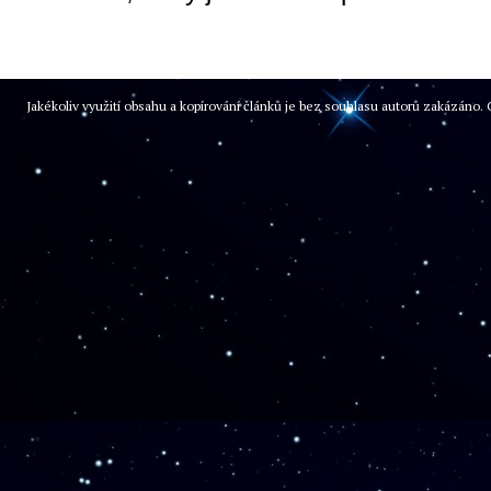
Jakékoliv využití obsahu a kopírování článků je bez souhlasu autorů zakázán