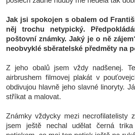
poslech žádné hudby mě nedělá tak dobře
Jak jsi spokojen s obalem od Franti
něj trochu netypický. Předpoklád
poštovní známky. Jaký je o ně zájem?
neobvyklé sběratelské předměty na 
Z jeho obalů jsem vždy nadšenej. Ten
airbrushem filmovej plakát v pouťovej
obdivujou hlavně jeho slavné linoryty. J
stříkat a malovat.
Známky vždycky mezi necrofilatelisty z
jsem ještě nechal udělat černá trik