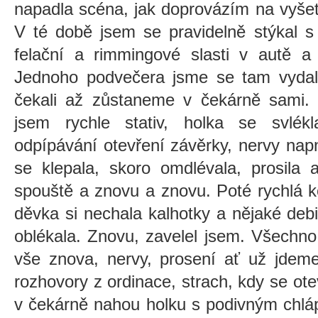
napadla scéna, jak doprovázím na vyše
V té době jsem se pravidelně stýkal s
felační a rimmingové slasti v autě a
Jednoho podvečera jsme se tam vydali,
čekali až zůstaneme v čekárně sami. K
jsem rychle stativ, holka se svlék
odpípávání otevření závěrky, nervy nap
se klepala, skoro omdlévala, prosila 
spouště a znovu a znovu. Poté rychlá ko
děvka si nechala kalhotky a nějaké deb
oblékala. Znovu, zavelel jsem. Všechno
vše znova, nervy, prosení ať už jdeme
rozhovory z ordinace, strach, kdy se ote
v čekárně nahou holku s podivným chlá