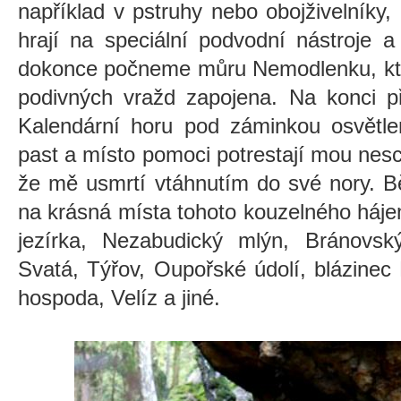
například v pstruhy nebo obojživelníky, 
hrají na speciální podvodní nástroje 
dokonce počneme můru Nemodlenku, kter
podivných vražd zapojena. Na konci př
Kalendární horu pod záminkou osvětlen
past a místo pomoci potrestají mou nesch
že mě usmrtí vtáhnutím do své nory.
B
na krásná místa tohoto kouzelného hájem
jezírka, Nezabudický mlýn, Bránovsk
Svatá, Týřov, Oupořské údolí, blázinec
hospoda, Velíz a jiné.