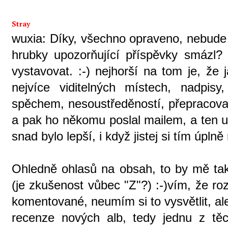
Stray
wuxia: Díky, všechno opraveno, nebude 
hrubky upozorňující příspěvky smázl? 
vystavovat. :-) nejhorší na tom je, že
nejvíce viditelných místech, nadpisy
spěchem, nesoustředěností, přepracovan
a pak ho někomu poslal mailem, a ten už
snad bylo lepší, i když jistej si tím úplně
Ohledně ohlasů na obsah, to by mě tak
(je zkušenost vůbec "Z"?) :-)vím, že r
komentované, neumím si to vysvětlit, ale j
recenze nových alb, tedy jednu z těch