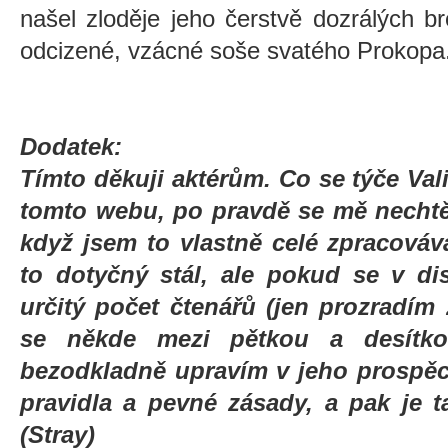
našel zloděje jeho čerstvě dozrálých b
odcizené, vzácné soše svatého Prokopa
Dodatek:
Tímto děkuji aktérům. Co se týče Val
tomto webu, po pravdě se mě nechtěl
když jsem to vlastně celé zpracováv
to dotyčný stál, ale pokud se v di
určitý počet čtenářů (jen prozradím 
se někde mezi pětkou a desítkou
bezodkladně upravím v jeho prospěc
pravidla a pevné zásady, a pak je t
(Stray)