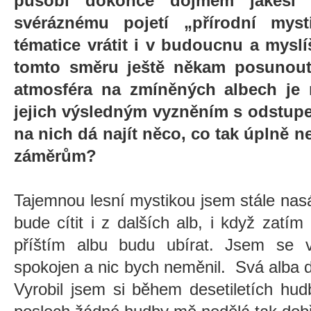
působí dokonce dojmem jakési t
svéráznému pojetí „přírodní mys
tématice vrátit i v budoucnu a mysl
tomto směru ještě někam posunout
atmosféra na zmíněných albech je 
jejich výsledným vyzněním s odstup
na nich dá najít něco, co tak úplně
záměrům?
Tajemnou lesní mystikou jsem stále nasá
bude cítit i z dalších alb, i když zat
příštím albu budu ubírat. Jsem se 
spokojen a nic bych neměnil. Svá alba 
Vyrobil jsem si během desetiletích hu