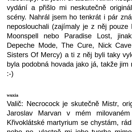
vydání a přišlo mi neskutečně originá
scény. Nahrál jsem ho tenkrát i pár zn
neposlouchali (zajímaly je z něj pouze
Moonspell nebo Paradise Lost, jinak
Depeche Mode, The Cure, Nick Cav
Sisters Of Mercy) a ti z něj byli taky v
byla podobná hovada jako já, takže jim n
:-)
wuxia
Valič: Necrocock je skutečně Mistr, or
Jaroslav Marvan v mém milovaném 
Křivoklátské martyrium se chystám, rád 
nebo ne, vlastně mi jeho tvorba mim