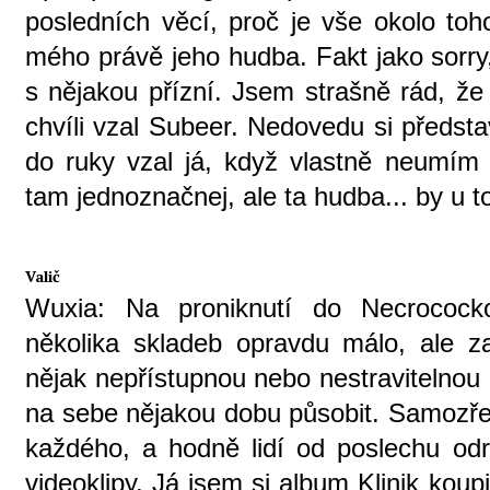
posledních věcí, proč je vše okolo toh
mého právě jeho hudba. Fakt jako sorry
s nějakou přízní. Jsem strašně rád, že
chvíli vzal Subeer. Nedovedu si představ
do ruky vzal já, když vlastně neumím l
tam jednoznačnej, ale ta hudba... by u t
Valič
Wuxia: Na proniknutí do Necrocock
několika skladeb opravdu málo, ale z
nějak nepřístupnou nebo nestravitelnou 
na sebe nějakou dobu působit. Samozře
každého, a hodně lidí od poslechu odra
videoklipy. Já jsem si album Klinik kou