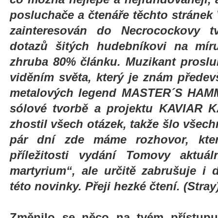
posluchače a čtenáře těchto stránek V
zainteresován do Necrocockovy tv
dotazů šitých hudebníkovi na míru
zhruba 80% článku. Muzikant proslulý
viděním světa, který je znám předevš
metalových legend MASTER´S HAMME
sólové tvorbě a projektu KAVIAR 
zhostil všech otázek, takže šlo všec
pár dní zde máme rozhovor, kter
příležitosti vydání Tomovy aktuál
martyrium“, ale určitě zabrušuje i d
této novinky. Přeji hezké čtení. (Stray
Změnilo se něco na tvém přístupu 