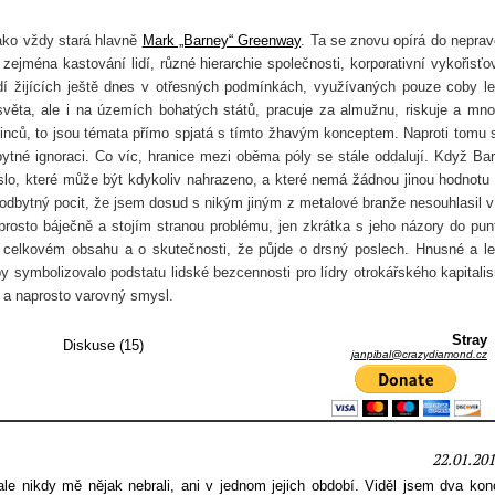
jako vždy stará hlavně
Mark „Barney“ Greenway
. Ta se znovu opírá do neprav
ejména kastování lidí, různé hierarchie společnosti, korporativní vykořisťo
lidí žijících ještě dnes v otřesných podmínkách, využívaných pouze coby l
 světa, ale i na územích bohatých států, pracuje za almužnu, riskuje a mn
dinců, to jsou témata přímo spjatá s tímto žhavým konceptem. Naproti tomu s
ytné ignoraci. Co víc, hranice mezi oběma póly se stále oddalují. Když Ba
lo, které může být kdykoliv nahrazeno, a které nemá žádnou jinou hodnotu
dbytný pocit, že jsem dosud s nikým jiným z metalové branže nesouhlasil v
rosto báječně a stojím stranou problému, jen zkrátka s jeho názory do pun
celkovém obsahu a o skutečnosti, že půjde o drsný poslech. Hnusné a l
y symbolizovalo podstatu lidské bezcennosti pro lídry otrokářského kapitali
 a naprosto varovný smysl.
Stray
Diskuse (15)
janpibal@crazydiamond.cz
22.01.201
e nikdy mě nějak nebrali, ani v jednom jejich období. Viděl jsem dva konc