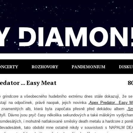
ONCERTY
ROZHOVORY
PANDEMONIUM
DISKU
ator ... Easy Meat
8
vé grindcore a všeobecného hudebního extrému dnes stále dokazují, že se
tají na odpočinek, právě naopak, jejich novinka
„Apex Predator…Easy M
ii znamenitých alb, která byla započata přesně před dekádou albem
„Sm
tyři.
Dávno jsou pryč časy několika sekundových a také málokým vydýcha
t osmdesátých, i mohutně natlakované směsky death metalu a hardcore z pon
 devadesátek, tato období mne ostatně nikdy v souvislosti s NAPALM D