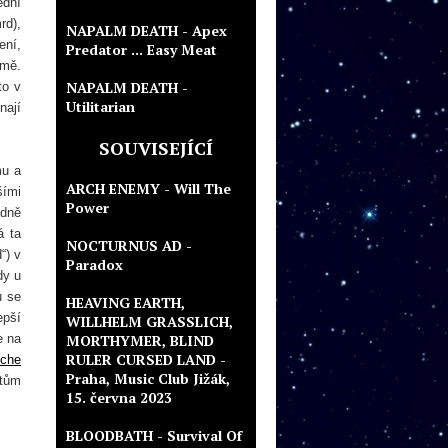
ední
rd),
NAPALM DEATH - Apex
ení,
Predator ... Easy Meat
rmě.
NAPALM DEATH -
to v
Utilitarian
nají
SOUVISEJÍCÍ
mu a
ARCH ENEMY - Will The
šími
Power
ádně
á ta
NOCTURNUS AD -
“) v
Paradox
dy u
u se
HEAVING EARTH,
epší
WILLHELM GRASSLICH,
e na
MORTHYMER, BLIND
RULER CURSED LAND -
tche
Praha, Music Club Jižák,
itům
15. června 2023
BLOODBATH - Survival Of