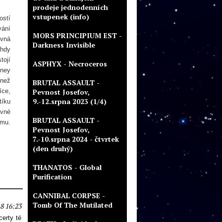
prodeje jednodenních
vstupenek (info)
ostí
vání
MORS PRINCIPIUM EST -
evná
Darkness Invisible
ohdy
tojí
ASPHYX - Necroceros
rney
 než
BRUTAL ASSAULT -
íce,
Pevnost Josefov,
9.-12.srpna 2023 (1/4)
tíku
evné
BRUTAL ASSAULT -
smu.
Pevnost Josefov,
7.-10.srpna 2024 - čtvrtek
(den druhý)
THANATOS - Global
Purification
CANNIBAL CORPSE -
Tomb Of The Mutilated
8 16:23
erty té