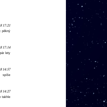
8 17:21
oc pěkný
8 17:14
pár lety
8 14:57
, spíše
8 14:27
e takhle