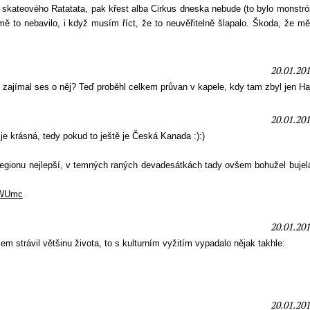
 skateového Ratatata, pak křest alba Cirkus dneska nebude (to bylo monstró
ě to nebavilo, i když musím říct, že to neuvěřitelně šlapalo. Škoda, že mě
20.01.201
sk, zajímal ses o něj? Teď proběhl celkem průvan v kapele, kdy tam zbyl jen Ha
20.01.201
je krásná, tedy pokud to ještě je Česká Kanada :):)
regionu nejlepší, v temných raných devadesátkách tady ovšem bohužel bujela
vWUmc
20.01.201
em strávil většinu života, to s kulturním vyžitím vypadalo nějak takhle:
20.01.201