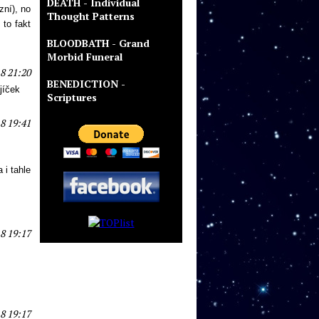
DEATH - Individual
zní), no
Thought Patterns
 to fakt
BLOODBATH - Grand
Morbid Funeral
8 21:20
BENEDICTION -
jíček
Scriptures
8 19:41
 i tahle
8 19:17
8 19:17