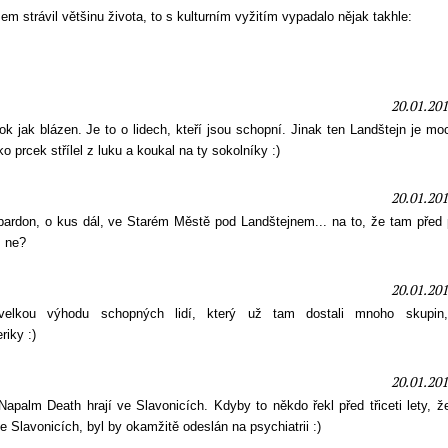
em strávil většinu života, to s kulturním vyžitím vypadalo nějak takhle:
20.01.201
rok jak blázen. Je to o lidech, kteří jsou schopní. Jinak ten Landštejn je m
 prcek střílel z luku a koukal na ty sokolníky :)
20.01.201
 pardon, o kus dál, ve Starém Městě pod Landštejnem... na to, že tam před 
, ne?
20.01.201
velkou výhodu schopných lidí, který už tam dostali mnoho skupin
riky :)
20.01.201
apalm Death hrají ve Slavonicích. Kdyby to někdo řekl před třiceti lety, ž
 Slavonicích, byl by okamžitě odeslán na psychiatrii :)