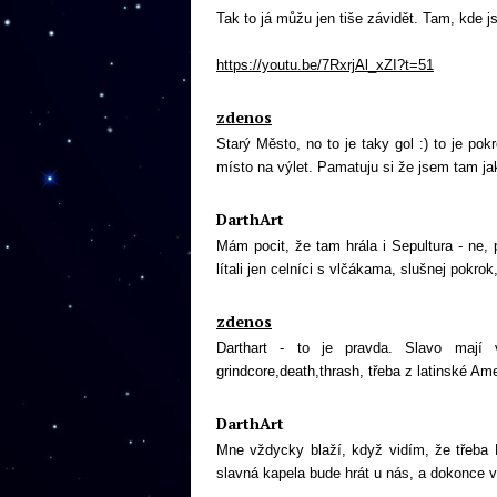
Tak to já můžu jen tiše závidět. Tam, kde js
https://youtu.be/7RxrjAl_xZI?t=51
zdenos
Starý Město, no to je taky gol :) to je pok
místo na výlet. Pamatuju si že jsem tam jako
DarthArt
Mám pocit, že tam hrála i Sepultura - ne,
lítali jen celníci s vlčákama, slušnej pokrok
zdenos
Darthart - to je pravda. Slavo mají 
grindcore,death,thrash, třeba z latinské Ame
DarthArt
Mne vždycky blaží, když vidím, že třeba N
slavná kapela bude hrát u nás, a dokonce ve