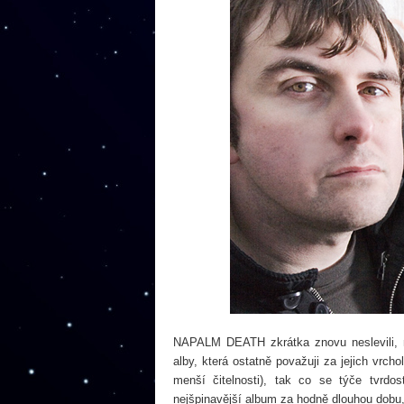
NAPALM DEATH zkrátka znovu neslevili, na
alby, která ostatně považuji za jejich vrch
menší čitelnosti)
, tak co se týče tvrdost
nejšpinavější album za hodně dlouhou dobu