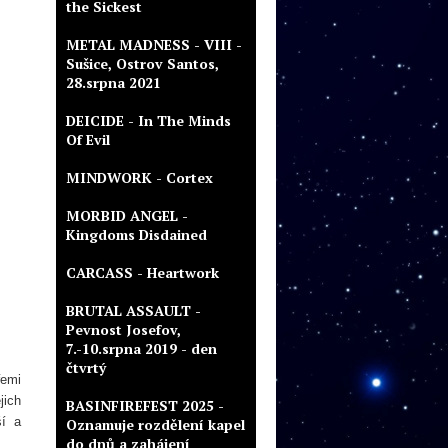
the Sickest
METAL MADNESS - VIII -
Sušice, Ostrov Santos,
28.srpna 2021
DEICIDE - In The Minds
Of Evil
MINDWORK - Cortex
MORBID ANGEL -
Kingdoms Disdained
CARCASS - Heartwork
BRUTAL ASSAULT -
Pevnost Josefov,
7.-10.srpna 2019 - den
čtvrtý
řemi
jich
BASINFIREFEST 2025 -
ší a
Oznamuje rozdělení kapel
do dnů a zahájení