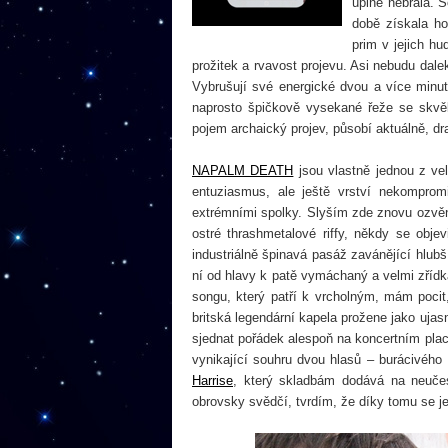
úplně nebrala. S
době získala h
prim v jejich hu
prožitek a rvavost projevu. Asi nebudu dalek
Vybrušují své energické dvou a více minut
naprosto špičkově vysekané řeže se skvě
pojem archaický projev, působí aktuálně, d
NAPALM DEATH
jsou vlastně jednou z vel
entuziasmus, ale ještě vrství nekomprom
extrémními spolky. Slyším zde znovu ozvěn
ostré thrashmetalové riffy, někdy se obj
industriálně špinavá pasáž zavánějící hlubš
ní od hlavy k patě vymáchaný a velmi zřídk
songu, který patří k vrcholným, mám poci
britská legendární kapela prožene jako ujas
sjednat pořádek alespoň na koncertním plac
vynikající souhru dvou hlasů – burácivého
Harrise
, který skladbám dodává na neučes
obrovsky svědčí, tvrdím, že díky tomu se je