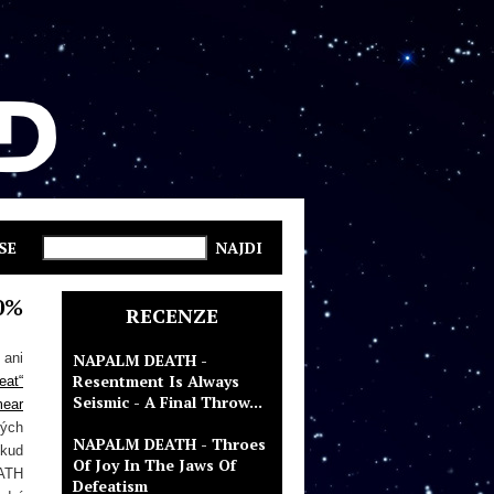
SE
0%
RECENZE
 ani
NAPALM DEATH -
Resentment Is Always
eat“
Seismic - A Final Throw...
ear
ných
NAPALM DEATH - Throes
ěkud
Of Joy In The Jaws Of
EATH
Defeatism