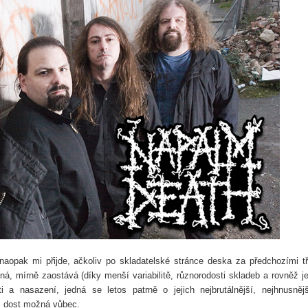
opak mi přijde, ačkoliv po skladatelské stránce deska za předchozími t
olná, mírně zaostává
(díky menší variabilitě, různorodosti skladeb a rovněž je
i a nasazení, jedná se letos patrně o jejich nejbrutálnější, nejhnusněj
, dost možná vůbec.