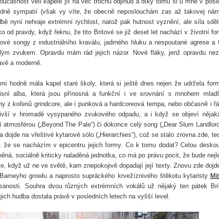
oučasnost velí kapele jít na věc trochu odjinud a díky tomu si u mne v posl
odně sympatií (však vy víte, že obecně neposlouchám zas až takovej nám
dbě nyní nehraje extrémní rychlost, natož pak hutnost vyznění, ale síla sděl
o od pravdy, když řeknu, že tito Britové se již deset let nachází v životní fo
ové songy z industriálního kraválu, jadrného hluku a nespoutané agrese a 
lým zvukem. Opravdu mám rád jejich názor. Nové fláky, jenž opravdu nez
ravě a moderně.
mi hodně mála kapel staré školy, která si ještě dnes nejen že udržela for
isní alba, která jsou přínosná a funkční i ve srovnání s mnohem mlad
y z kořenů grindcore, ale i punková a hardcoreová tempa, nebo občasně i ř
evivší v hromadě vysypaného zvukového odpadu, a i když se objeví nějak
í atmosférou (
„Beyond The Pale“)
či dokonce celý song (
„Dear Slum Landlord
a dojde na
vřeštivé kytarové sólo (
„Hierarchies“)
, což se stalo zrovna zde, te
t, že se nacházím v epicentru jejich formy. Co k tomu dodat? Celou desko
něná, sociálně kriticky naladěná jednotka, co má po právu pocit, že bude nejl
e, když už ne ve světě, kam znepokojivě dopadají její texty. Znovu zde dojd
 Barneyho growlu a naprosto supráckého krvežíznivého štěkotu kytaristy
Mi
anosti. Souhra dvou různých extrémních vokálů už nějaký ten pátek Br
jich hudba dostala právě v posledních letech na vyšší level.