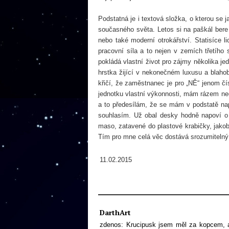
Podstatná je i textová složka, o kterou se 
současného světa. Letos si na paškál bere z
nebo také moderní otrokářství. Statisíce 
pracovní síla a to nejen v zemích třetího
pokládá vlastní život pro zájmy několika je
hrstka žijící v nekonečném luxusu a blahob
křičí, že zaměstnanec je pro
„NĚ
“
jenom čís
jednotku vlastní výkonnosti, mám rázem neo
a to předesílám, že se mám v podstatě nap
souhlasím.
Už obal desky hodně napoví o 
maso, zatavené do plastové krabičky, jakob
Tím pro mne celá věc dostává srozumitelný
11.02.2015
DarthArt
zdenos: Krucipusk jsem měl za kopcem, al