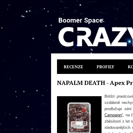
Boomer Space
RECENZE
PROFILY
K
NAPALM DEATH - Apex Pred
Britští praotco
vzdáleně nechys
prodlužuje sér
Campaign
“
, na č
zběsilostí z le
sledovanějších