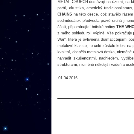
METAL CHURCH dostávají na území, na kte
partů, akustika, americký tradicionalismu
CHAINS
na této desce, což stavělo rázem 
sedmdesátek předvedla právě druhá jmenova
části, připomínající britské hrdiny
THE WH
z mého pohledu roli výplně. Vše pokračuje
War“, která je ovlivněna dramatičtějšími p
metalové klasice, to celé zůstalo kdesi na
kvalitní, dospělá metalová deska, nicméně d
nahradit zkušenostmi, nadhledem, vytříb
strukturami, nicméně někdejší vášeň a ucel
01.04.2016