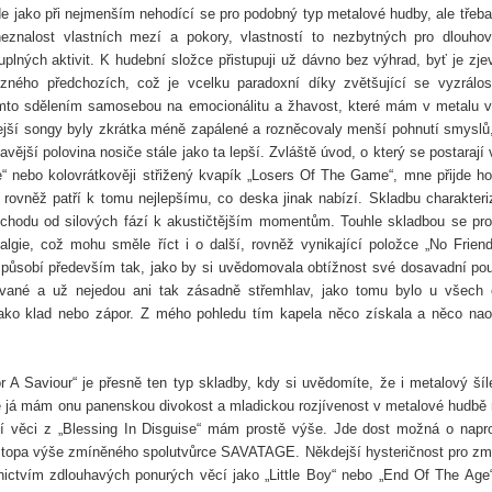
ijde jako při nejmenším nehodící se pro podobný typ metalové hudby, ale třeba
eznalost vlastních mezí a pokory, vlastností to nezbytných pro dlouho
plných aktivit. K hudební složce přistupuji už dávno bez výhrad, byť je zje
ného předchozích, což je vcelku paradoxní díky zvětšující se vyzrálos
 tímto sdělením samosebou na emocionálitu a žhavost, které mám v metalu 
jší songy byly zkrátka méně zapálené a rozněcovaly menší pohnutí smyslů,
vější polovina nosiče stále jako ta lepší. Zvláště úvod, o který se postarají 
“ nebo kolovrátkověji střižený kvapík „Losers Of The Game“, mne přijde h
á rovněž patří k tomu nejlepšímu, co deska jinak nabízí. Skladbu charakteri
řechodu od silových fází k akustičtějším momentům. Touhle skladbou se pro
algie, což mohu směle říct i o další, rovněž vynikající položce „No Frien
 působí především tak, jako by si uvědomovala obtížnost své dosavadní pou
cované a už nejedou ani tak zásadně střemhlav, jako tomu bylo u všech 
 jako klad nebo zápor. Z mého pohledu tím kapela něco získala a něco na
r A Saviour“ je přesně ten typ skladby, kdy si uvědomíte, že i metalový šíl
ně já mám onu panenskou divokost a mladickou rozjívenost v metalové hudbě 
ší věci z „Blessing In Disguise“ mám prostě výše. Jde dost možná o napr
á stopa výše zmíněného spolutvůrce SAVATAGE. Někdejší hysteričnost pro z
dnictvím zdlouhavých ponurých věcí jako „Little Boy“ nebo „End Of The Age