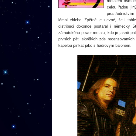
metalem osmdesá
celou řadou jin
prostřednictvím 
lámal chleba. Zpětně je zjevné, že i tah
distribuci dokonce postaral i německý
zámořského power metalu, kde je jasně patr
prvních pěti skvělých zde recenzovaných
kapelou pinkat jako s hadrovým balónem.