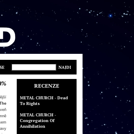
SE
0%
RECENZE
ější
METAL CHURCH - Dead
To Rights
The
oveň
METAL CHURCH -
mně
Congregation Of
jsem
Annihilation
eavy