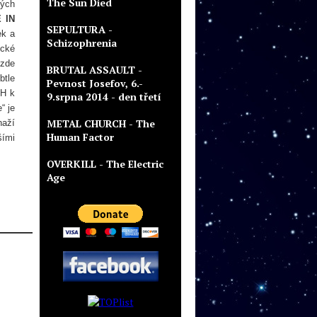
The Sun Died
kých
 IN
SEPULTURA -
ek a
Schizophrenia
ické
 zde
BRUTAL ASSAULT -
btle
Pevnost Josefov, 6.-
CH k
9.srpna 2014 - den třetí
“ je
METAL CHURCH - The
naží
Human Factor
šími
OVERKILL - The Electric
Age