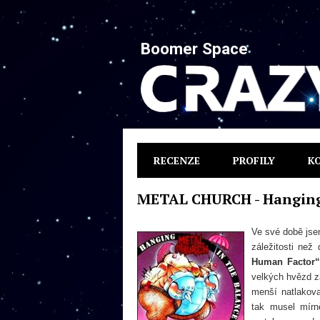
Boomer Space
RECENZE
PROFILY
K
METAL CHURCH - Hanging
Ve své době jse
záležitosti než
Human Factor“
velkých hvězd
menší natlakov
tak musel mírn