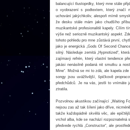
balancující tlustoprdky, který mne stále př
o vyobrazení s podtextem, který značí n
uchování jakýchkoliv, alespoň mírně smyslu
že desku stále mám jako chudšího příbuz
muzikantské profesionalitě kapely. Cílím
výše než seriozně muzikantský aspekt. Zde
tohoto pohledu pro mne zůstává první, chytla
jako je energická „Gods Of Second Chance
silný. Následuje zemitá „Hypnotized“, kter
zajímavý refrén, který vlastní tendence p
jakási nenásilně podaná nit smutku a nost
Mine“. Možná se mi to zdá, ale kapela zde
songy jsou uvážlivější, špičkově propra
předchůdců. Je na vás, jestli to vnímáte
ztratila.
Pozvolnou akustikou začínající „Waiting Fo
nejsou zas až tak šílení jako dříve, nicmé
takže každopádně skvělá věc, ale epičtěj
vrchol alba, kde se nachází rozpoznateln
předvede rychlá „Constructor“, ale prostře