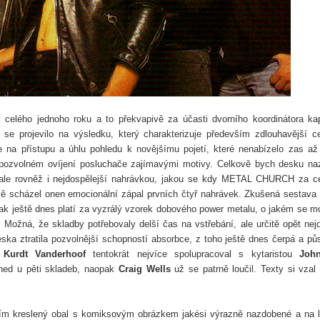
celého jednoho roku a to překvapivě za účasti dvorního koordinátora ka
se projevilo na výsledku, který charakterizuje především zdlouhavější c
e na přístupu a úhlu pohledu k novějšímu pojetí, které nenabízelo zas až
 pozvolném ovíjení posluchače zajímavými motivy. Celkově bych desku na
, ale rovněž i nejdospělejší nahrávkou, jakou se kdy METAL CHURCH za c
jmě scházel onen emocionální zápal prvních čtyř nahrávek. Zkušená sestava
ak ještě dnes platí za vyzrálý vzorek dobového power metalu, o jakém se m
 Možná, že skladby potřebovaly delší čas na vstřebání, ale určitě opět nej
ska ztratila pozvolnější schopností absorbce, z toho ještě dnes čerpá a pů
e
Kurdt Vanderhoof
tentokrát nejvíce spolupracoval s kytaristou
Joh
hned u pěti skladeb, naopak
Craig Wells
už se patrně loučil. Texty si vzal
ším kreslený obal s komiksovým obrázkem jakési výrazně nazdobené a na 