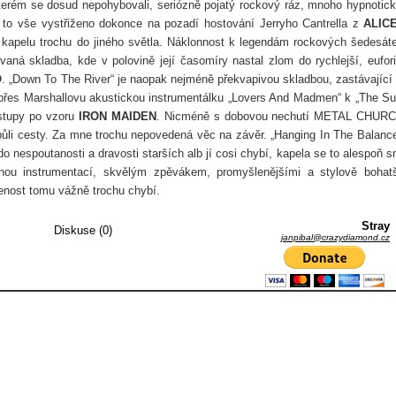
rém se dosud nepohybovali, seriózně pojatý rockový ráz, mnoho hypnotic
s, to vše vystřiženo dokonce na pozadí hostování Jerryho Cantrella z
ALICE
kapelu trochu do jiného světla. Náklonnost k legendám rockových šedesát
ná skladba, kde v polovině její časomíry nastal zlom do rychlejší, eufor
O
. „Down To The River“ je naopak nejméně překvapivou skladbou, zastávající
 přes Marshallovu akustickou instrumentálku „Lovers And Madmen“ k „The Su
ostupy po vzoru
IRON MAIDEN
. Nicméně s dobovou nechutí METAL CHUR
 půli cesty. Za mne trochu nepovedená věc na závěr. „Hanging In The Balance
o nespoutanosti a dravosti starších alb jí cosi chybí, kapela se to alespoň s
enou instrumentací, skvělým zpěvákem, promyšlenějšími a stylově bohat
enost tomu vážně trochu chybí.
Stray
Diskuse (0)
janpibal@crazydiamond.cz