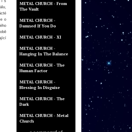
 i s
METAL CHURCH - From
álu,
The Vault
ácté
se o
METAL CHURCH -
Damned If You Do
vého
době
METAL CHURCH - XI
jící
METAL CHURCH -
Hanging In The Balance
METAL CHURCH - The
Human Factor
METAL CHURCH -
Blessing In Disguise
METAL CHURCH - The
Dark
METAL CHURCH - Metal
Church