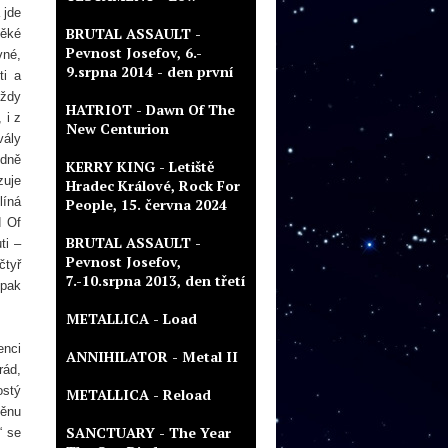
 jde
BRUTAL ASSAULT -
věké
Pevnost Josefov, 6.-
vné,
9.srpna 2014 - den první
ti a
vždy
HATRIOT - Dawn Of The
 i z
New Centurion
vály
odně
KERRY KING - Letiště
zuje
Hradec Králové, Rock For
líná
People, 15. června 2024
d Of
BRUTAL ASSAULT -
ti –
Pevnost Josefov,
čtyř
7.-10.srpna 2013, den třetí
opak
METALLICA - Load
enci
ANNIHILATOR - Metal II
rád,
ostý
METALLICA - Reload
měnu
SANCTUARY - The Year
“ se