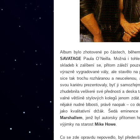
Album bylo zhotovené po částech, během 
SAVATAGE
Paula O´Neilla. Možná i tohle 
skladeb k zalíbení se, přitom záleží pouz
výrazně vygradované vály, ale stavělo na
sice tak trochu rozháranou a neucelenou
svou kariéru prezentovaly, byť ji samozře
zhudebnila veškeré své přednosti a deska t
valné většině stylových kolegů jenom zdát.
nějaké nudné blbosti, právě naopak – co de
jako kvalitativní držák. Šedá eminenc
Marshallem
, jenž byl autorsky přítomen 
výjimky na starost
Mike Howe
.
Co se zde opravdu nepovedlo, byl předev