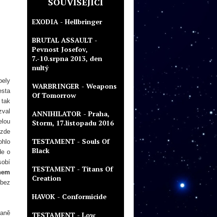
SOUVISEJÍCÍ
EXODIA - Hellbringer
BRUTAL ASSAULT -
Pevnost Josefov,
7.-10.srpna 2013, den
nultý
pely
WARBRINGER - Weapons
esta
Of Tomorrow
 tak
zval
ANNIHILATOR - Praha,
elou
Storm, 17.listopadu 2016
 zde
TESTAMENT - Souls Of
ohlo
Black
de o
sobí
TESTAMENT - Titans Of
nem
Creation
 bez
HAVOK - Conformicide
laně
TESTAMENT - Low