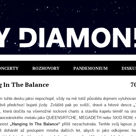
ONCERTY
ROZHOVORY
PANDEMONIUM
DISKU
 In The Balance
7
m tuhle desku jaksi nepochopil, vždy na mě totiž působila dojmem vyluhovan
 dvě předchozí bujaré jízdy. Zvláště pak po svěží, dravé a hitové desce
„
, která útočila na všemožné rockové charts a stavěla kapelu téměř na úr
 zaoceánského metalu jako QUEENSRŸCHE, MEGADETH nebo SKID ROW, 
anost
„Hanging In The Balance“
příliš nezachutnala. Tenhle svůj lapsus 
ě dohánět až postupem mnoha dalších let, abych si jako odkojenec h