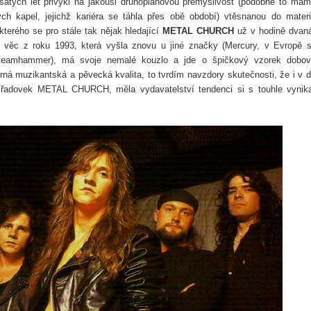
tých let přivykl na jakousi druhoplánovou přemýšlivost (podobně to mám
ých kapel, jejichž kariéra se táhla přes obě období) vtěsnanou do materi
kterého se pro stále tak nějak hledající
METAL CHURCH
už v hodině dvan
le věc z roku 1993, která vyšla znovu u jiné značky (Mercury, v Evropě 
 Steamhammer), má svoje nemalé kouzlo a jde o špičkový vzorek dobo
ná muzikantská a pěvecká kvalita, to tvrdím navzdory skutečnosti, že i v 
 řadovek METAL CHURCH, měla vydavatelství tendenci si s touhle vynika