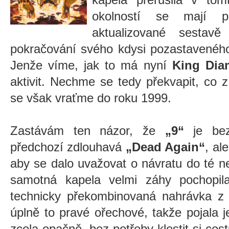
okolností se mají p
aktualizované sestav
pokračování svého kdysi pozastavenéh
Jenže víme, jak to má nyní
King Di
aktivit. Nechme se tedy překvapit, co 
se však vraťme do roku 1999.
Zastávám ten názor, že
„9“
je bez
předchozí zdlouhavá
„Dead Again“
, al
aby se dalo uvažovat o návratu do té n
samotná kapela velmi záhy pochopil
technicky překombinovaná nahrávka z 
úplně to pravé ořechové, takže pojala 
zcela opačně, bez potřeby klestit si ce