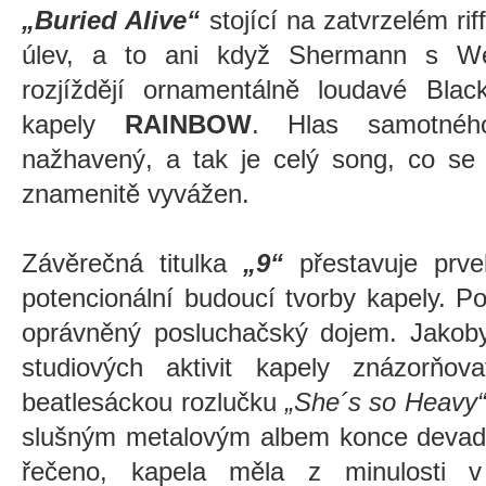
„Buried Alive“
stojící na zatvrzelém ri
úlev, a to ani když Shermann s W
rozjíždějí ornamentálně loudavé Bla
kapely
RAINBOW
. Hlas samotnéh
nažhavený, a tak je celý song, co se t
znamenitě vyvážen.
Závěrečná titulka
„9“
přestavuje prve
potencionální budoucí tvorby kapely. P
oprávněný posluchačský dojem. Jakob
studiových aktivit kapely znázorňov
beatlesáckou rozlučku
„She´s so Heavy
slušným metalovým albem konce devade
řečeno, kapela měla z minulosti v