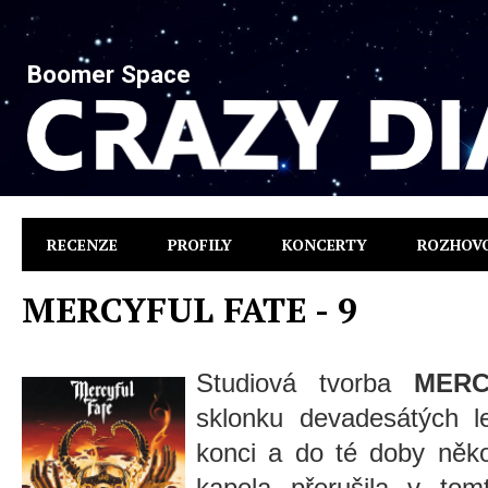
Boomer Space
RECENZE
PROFILY
KONCERTY
ROZHOV
MERCYFUL FATE - 9
Studiová tvorba
MERC
sklonku devadesátých 
konci a do té doby někol
kapela přerušila v to