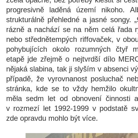
progresivně laděná území nikoho. A
strukturálně přehledné a jasné songy. 
rázně a nachází se na něm celá řada r
nebo střednětempých riffovaček, v obo
pohybujících okolo rozumných čtyř 
etapě jde zřejmě o nejtvrdší dílo ME
nějaká slabina, tak ji slyším v absenci v
případě, že vyrovnanost posluchač neb
stránka, kde se to vždy hemžilo okult
měla sedm let od obnovení činnosti a
v rozmezí let 1992-1999 v podstatě s
zde opravdu mohlo být více.