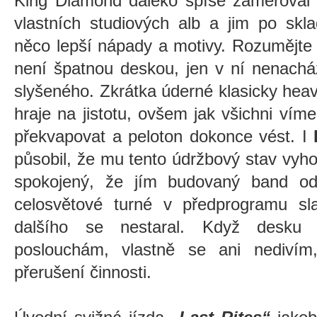
King Diamond daleko spíše zaměřoval 
vlastních studiových alb a jim po skl
něco lepší nápady a motivy. Rozumějte 
není špatnou deskou, jen v ní nenachá
slyšeného. Zkrátka úderné klasicky heav
hraje na jistotu, ovšem jak všichni víme
překvapovat a peloton dokonce vést. I
působil, že mu tento údržbový stav vyho
spokojený, že jím budovaný band od
celosvětové turné v předprogramu s
dalšího se nestaral. Když desku
poslouchám, vlastně se ani nedivím
přerušení činnosti.