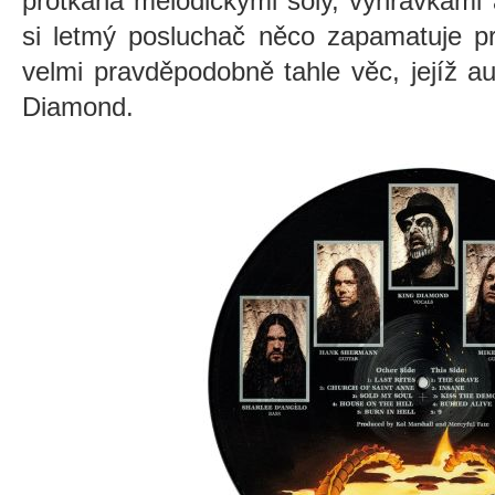
protkána melodickými sóly, vyhrávkami
si letmý posluchač něco zapamatuje pr
velmi pravděpodobně tahle věc, jejíž 
Diamond.