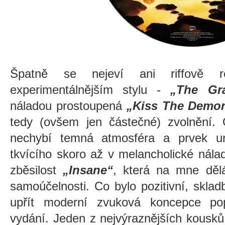
Špatně se nejeví ani riffově re
experimentálnějším stylu -
„The Gr
náladou prostoupená
„Kiss The Demo
tedy (ovšem jen částečné) zvolnění
nechybí temná atmosféra a prvek urč
tkvícího skoro až v melancholické nála
zběsilost
„Insane“
, která na mne děl
samoúčelnosti. Co bylo pozitivní, skla
upřít moderní zvuková koncepce po
vydání. Jeden z nejvýraznějších kousků