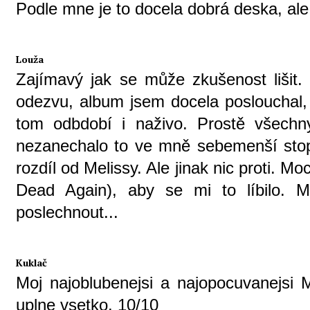
Podle mne je to docela dobrá deska, ale
Louža
Zajímavý jak se může zkušenost lišit. 
odezvu, album jsem docela poslouchal, 
tom odbdobí i naživo. Prostě všechn
nezanechalo to ve mně sebemenší sto
rozdíl od Melissy. Ale jinak nic proti. Mo
Dead Again), aby se mi to líbilo. 
poslechnout...
Kuklač
Moj najoblubenejsi a najopocuvanejsi
uplne vsetko. 10/10