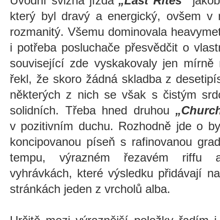
Úvodní svižná jízda
„Last Rites“
jakob
který byl dravý a energický, ovšem v 
rozmanitý. Všemu dominovala heavymet
i potřeba posluchače přesvědčit o vlast
související zde vyskakovaly jen mírně
řekl, že skoro žádná skladba z desetip
některých z nich se však s čistým srd
solidních. Třeba hned druhou
„Churc
v pozitivním duchu. Rozhodně jde o b
koncipovanou píseň s rafinovanou grad
tempu, výrazném řezavém riffu a
vyhrávkách, které výsledku přidávají 
stránkách jeden z vrcholů alba.