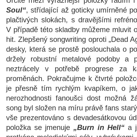
Určitě mezi výraznější položky řadím 
Soul“
, střídající až goticky umírněné p
plačtivých slokách, s dravějšími refré
V případě této skladby můžeme mluvit 
hit. Zlepšený songwriting oproti „Dead Aga
desky, která se prostě poslouchala o p
držely robustní metalové podoby a p
neztrácely v potřebě progrese za 
proměnách. Pokračujme k čtvrté polož
je přesně tím rychlým kvapíkem, o ja
nerozhodnosti fanoušci dost možná žá
song byl složen na míru právě fans sta
vše prezentováno s devadesátkovou úde
položka se jmenuje
„Burn in Hell“
a j