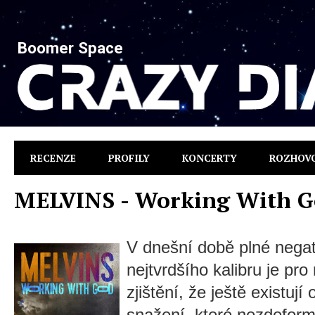
Boomer Space
RECENZE
PROFILY
KONCERTY
ROZHOV
MELVINS - Working With 
V dnešní době plné negati
nejtvrdšího kalibru je p
zjištění, že ještě existují
snažení, které nezdeform