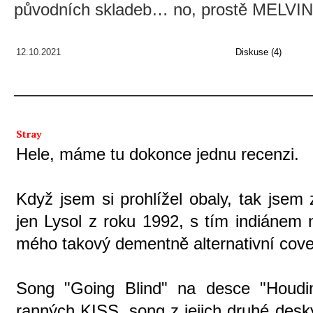
původních skladeb… no, prostě MELVIN
12.10.2021
Diskuse (4)
Stray
Hele, máme tu dokonce jednu recenzi.
Když jsem si prohlížel obaly, tak jsem 
jen Lysol z roku 1992, s tím indiánem 
mého takový dementně alternativní cover
Song "Going Blind" na desce "Houdi
ranných KISS, song z jejich druhé desk