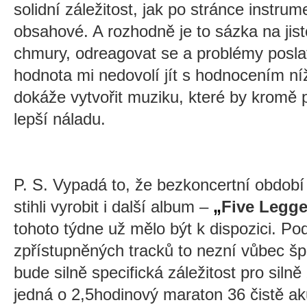
solidní záležitost, jak po stránce instrum
obsahové. A rozhodně je to sázka na jist
chmury, odreagovat se a problémy posla
hodnota mi nedovolí jít s hodnocením ní
dokáže vytvořit muziku, které by kromě p
lepší náladu.
P. S. Vypadá to, že bezkoncertní období 
stihli vyrobit i další album –
„
Five Legg
tohoto týdne už mělo být k dispozici. Po
zpřístupněných tracků to nezní vůbec šp
bude silně specifická záležitost pro silně
jedná o 2,5hodinový maraton 36 čistě a