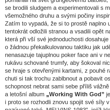
se brodili sludgem a experimentovali s 
všemožného druhu a svými počiny inspir
Zatím to vypadá, že si to prostě naplno 
tentokrát odložili stranou a vsadili opě
která při vší své jednoduchosti dosahuj
o žádnou překalkulovanou taktiku jak udě
nenasazuje tajuplnou poker face ani v
rukávu schované trumfy, aby šokoval nic
se hraje s otevřenými kartami, z pouhé r
chuti si tak trochu zablbnout a pobavit 
schopnost nebrat sami sebe příliš vážně
a letošní album
„
Working With God”
j
i proto se rozhodli znovu spojit své síly
nazývané také
„
MELVINS 1983”, jejíž kla