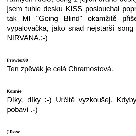
jsem tuhle desku KISS poslouchal popr
tak MI "Going Blind" okamžitě přiš
vypalovačka, jako snad nejstarší son
NIRVANA.:-)
Prowler80
Ten zpěvák je celá Chramostová.
Konnie
Díky, díky :-) Určitě vyzkoušej. Kdyb
pobaví .-)
J.Rose