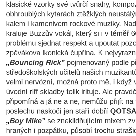
klasické vzorky své tvůrčí snahy, kompo
obhroublých kytarách ztěžklých neust
kalem i kamenivem rockové muziky. Nad 
kraluje Buzzův vokál, který si i v téměř 
problému sjednat respekt a upoutat poz
zpěvákova ikonická čupřina. K nejvýraz
„
Bouncing Rick”
pojmenovaný podle př
středoškolských učitelů našich muzikant
velmi nervózní, možná proto mě, i když
úvodní riff skladby tolik irituje. Ale pra
připomíná a já ne a ne, nemůžu přijít na 
poslechu naskočí jen staří dobří
QOTS
„
Boy Mike”
se zneklidňujícím mixem zv
hraných i pozpátku, působí trochu straš