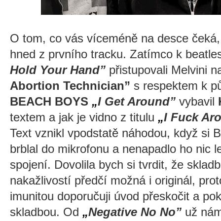
O tom, co vás víceméně na desce čeká, 
hned z prvního tracku. Zatímco k beatle
Hold Your Hand”
přistupovali Melvini 
Abortion Technician”
s respektem k p
BEACH BOYS
„
I Get Around”
vybavil
textem a jak je vidno z titulu
„
I Fuck Ar
Text vznikl vpodstatě náhodou, když si 
brblal do mikrofonu a nenapadlo ho nic l
spojení. Dovolila bych si tvrdit, že skladb
nakažlivostí předčí možná i originál, p
imunitou doporučuji úvod přeskočit a po
skladbou. Od
„
Negative No No”
už nám 