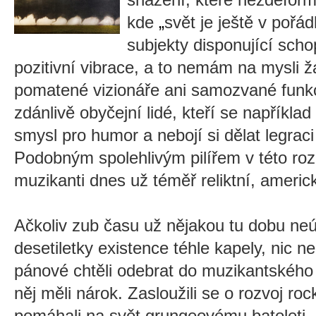
kde
„
svět je ještě v pořád
subjekty disponující scho
pozitivní vibrace, a to nemám na mysli 
pomatené vizionáře ani samozvané funkc
zdánlivě obyčejní lidé, kteří se například
smysl pro humor a nebojí si dělat legrac
Podobným spolehlivým pilířem v této roz
muzikanti dnes už téměř reliktní, ameri
Ačkoliv zub času už nějakou tu dobu neú
desetiletky existence téhle kapely, nic 
pánové chtěli odebrat do muzikantského
něj měli nárok. Zasloužili se o rozvoj ro
pomáhali na svět grungeovému batoleti,