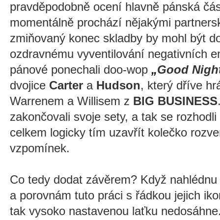
pravděpodobně ocení hlavně pánská část
momentálně prochází nějakými partners
zmiňovaný konec skladby by mohl být do
ozdravnému vyventilování negativních e
pánové ponechali doo-wop
„
Good Night
dvojice
Carter
a
Hudson
, který dříve h
Warrenem a Willisem z
BIG BUSINESS
zakončovali svoje sety, a tak se rozhodli 
celkem logicky tím uzavřít kolečko rozve
vzpomínek.
Co tedy dodat závěrem? Když nahlédnu 
a porovnám tuto práci s řádkou jejich ik
tak vysoko nastavenou laťku nedosáhne. 