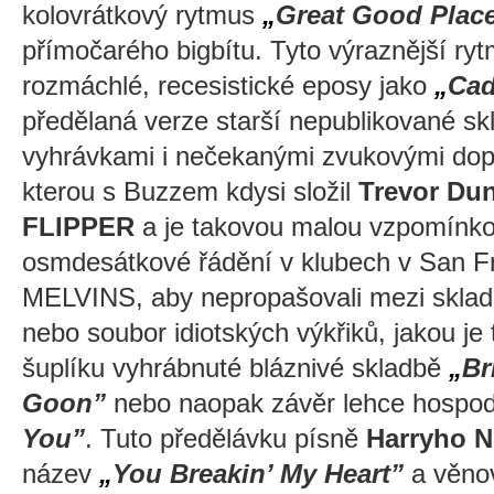
kolovrátkový rytmus
„
Great Good Plac
přímočarého bigbítu. Tyto výraznější ryt
rozmáchlé, recesistické eposy jako
„
Cad
předělaná verze starší nepublikované sk
vyhrávkami i nečekanými zvukovými do
kterou s Buzzem kdysi složil
Trevor Du
FLIPPER
a je takovou malou vzpomínk
osmdesátkové řádění v klubech v San Fra
MELVINS, aby nepropašovali mezi skladb
nebo soubor idiotských výkřiků, jakou je 
šuplíku vyhrábnuté bláznivé skladbě
„
Br
Goon”
nebo naopak závěr lehce hospo
You”
. Tuto předělávku písně
Harryho N
název
„
You Breakin’ My Heart”
a věno