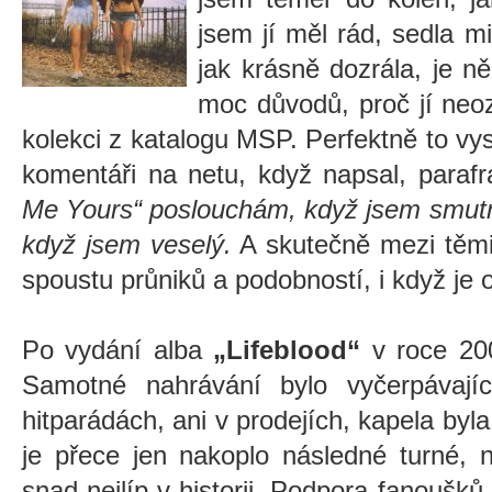
jsem jí měl rád, sedla m
jak krásně dozrála, je 
moc důvodů, proč jí neoz
kolekci z katalogu MSP. Perfektně to vy
komentáři na netu, když napsal, parafr
Me Yours“ poslouchám, když jsem smutn
když jsem veselý.
A skutečně mezi těm
spoustu průniků a podobností, i když je o
Po vydání alba
„Lifeblood“
v roce 20
Samotné nahrávání bylo vyčerpávajíc
hitparádách, ani v prodejích, kapela byl
je přece jen nakoplo následné turné, n
snad nejlíp v historii. Podpora fanoušků 