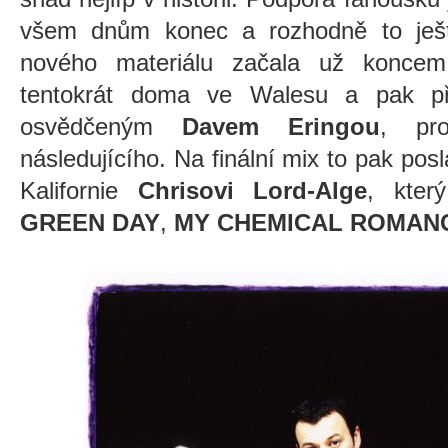
všem dnům konec a rozhodně to ještě
nového materiálu začala už koncem
tentokrát doma ve Walesu a pak př
osvědčeným
Davem Eringou
, pr
následujícího. Na finální mix to pak posl
Kalifornie
Chrisovi Lord-Alge
, kter
GREEN DAY
,
MY CHEMICAL ROMAN