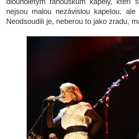
dlouholetým fanouškům kapely, kteří s
nejsou malou nezávislou kapelou, ale 
Neodsoudili je, neberou to jako zradu, maj