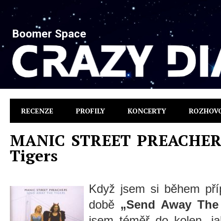
Boomer Space
RECENZE
PROFILY
KONCERTY
ROZHOV
MANIC STREET PREACHERS
Tigers
Když jsem si během příp
době
„Send Away The 
jsem téměř do kolen, ja