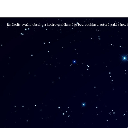
Jakékoliv využití obsahu a kopírování článků je bez souhlasu autorů zakázán