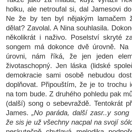
holku, ale netroufal si, dal Jamesovi do
Ne že by ten byl nějakým lamačem ž
dělat? Zavolal. A Nina souhlasila. Dokonc
několikrát i naživo. Poselství skryté 
songem má dokonce dvě úrovně. Na v
úrovni, nám říká, že jen jeden elem
životaschopný. Jen láska (lidské spole
demokracie sami osobě nebudou dost
doplňovat. Připouštím, že je to trochu i
na tom bude. Z druhého pohledu pak m
(další) song o sebevraždě. Tentokrát 
James.
„No paráda, další zasr..y song
že sis je už všechny nacpal na svojí sól
neskutečně chytlavá melodika podpo