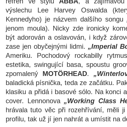
refrén ve stylu
ABBA
, a zajímavou 
výslechu Lee Harvey Oswalda (který
Kennedyho) je názvem dalšího songu
„
jenom moula). Nicky zde ironicky kom
být adorován a oslavován, i když zároveň
zase jen obyčejnými lidmi.
„Imperial 
Ameriku. Pochodový rockabilly rytm
estetika, swingující basa, spoustu gro
zpomalený
MOTÖRHEAD
.
„Winterlo
baladická písnička, teda ze začátku. P
klasiku a přidá i basové sólo. Na konci a
cover. Lennonova
„Working Class He
hrávala tuto věc při rozehřívání, měli j
profilu, tak už jí jen nahrát a umístit na 