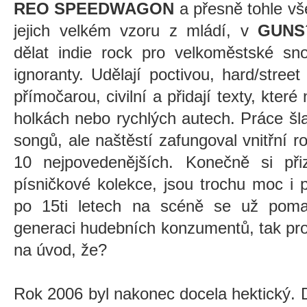
REO SPEEDWAGON
a přesně tohle vš
jejich velkém vzoru z mládí, v
GUNS
dělat indie rock pro velkoměstské sn
ignoranty. Udělají poctivou, hard/stre
přímočarou, civilní a přidají texty, kter
holkách nebo rychlých autech. Práce šla 
songů, ale naštěstí zafungoval vnitřní r
10 nejpovedenějších. Konečně si přiz
písničkové kolekce, jsou trochu moc i 
po 15ti letech na scéně se už pomalu
generaci hudebních konzumentů, tak pro
na úvod, že?
Rok 2006 byl nakonec docela hektický. Dv