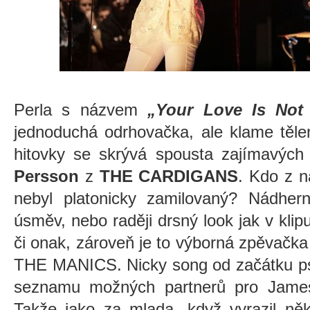
Perla s názvem
„Your Love Is Not
jednoduchá odrhovačka, ale klame těle
hitovky se skrývá spousta zajímavýc
Persson
z
THE CARDIGANS
. Kdo z n
nebyl platonicky zamilovaný? Nádhern
úsměv, nebo raději drsný look jak v kli
či onak, zároveň je to výborná zpěvačka 
THE MANICS. Nicky song od začátku psa
seznamu možných partnerů pro James
Takže jako za mlada, když vyrazil něk