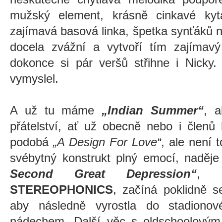
mužský element, krásně cinkavé kytar
zajímavá basová linka, špetka synťáků 
docela zvážní a vytvoří tím zajímavý
dokonce si pár veršů střihne i Nicky.
vymyslel.
A už tu máme
„Indian Summer“
, a
přátelství, ať už obecně nebo i členů
podobá
„A Design For Love“
, ale není 
svébytný konstrukt plný emocí, naděje
Second Great Depression“
, 
STEREOPHONICS
, začíná poklidně 
aby následně vyrostla do stadiono
nádechem. Další věc s oldschoolovým 