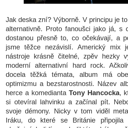
Jak deska zní? Výborně. V principu je to
alternativně. Proto fanoušci jako já, s
dostanou přesně to, co očekávají, a 
jsme těžce nezávislí. Americký mix je
nástroje krásně čitelné, zpěv hezky v
moderní alternativní hard rock. Ačkol
docela těžká témata, album má obecn
optimizmu a bezstarostnosti. Název alb
herce a komedianta
Tony Hancocka
, 
si otevíral lahvinku a začínal pít. Ne
svoje démony. Nicky v tom viděl meta
Iráku, do které se Británie připojil