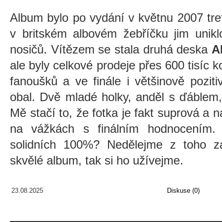
Album bylo po vydání v květnu 2007 tre
v britském albovém žebříčku jim unikl
nosičů. Vítězem se stala druhá deska
A
ale byly celkové prodeje přes 600 tisíc 
fanoušků a ve finále i většinově pozitiv
obal. Dvě mladé holky, anděl s ďáblem,
Mě stačí to, že fotka je fakt suprová a
na vážkách s finálním hodnocením. 
solidních 100%? Nedělejme z toho za
skvělé album, tak si ho užívejme.
23.08.2025
Diskuse (0)