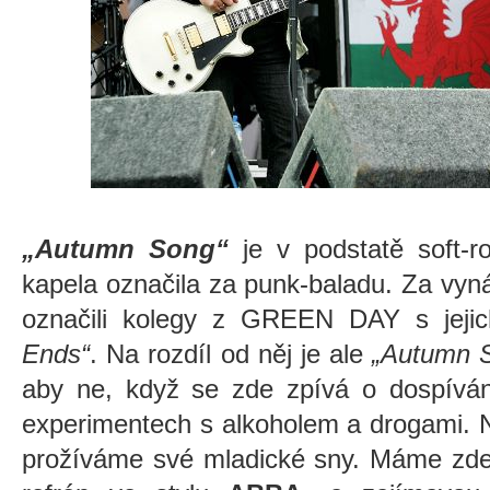
„Autumn Song“
je v podstatě soft-
kapela označila za punk-baladu. Za vyn
označili kolegy z GREEN DAY s jeji
Ends“
. Na rozdíl od něj je ale
„Autumn 
aby ne, když se zde zpívá o dospívání
experimentech s alkoholem a drogami. N
prožíváme své mladické sny. Máme zde a