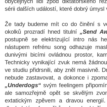
obyčejných lidí zpod diktátorského re
sérii dalších událostí, které dobrý úmysl
Že tady budeme mít co do činění s v
okolků prozradí hned titulní
„Send Aw
postupně se elektrizující intro nás 
nástupem refrénu song odhazuje mask
dunivými bicími ovládnou prostor, ka
Technicky vynikající zvuk nemá žádnou
ve studiu přidrsnili, aby zněl masivně. D
nebude zastavovat, a dokonce i zpoma
„Underdogs“
svým feelingem připomíná
ale samozřejmě opět se skvělým zv
extatickým zpěvem a dravou energií