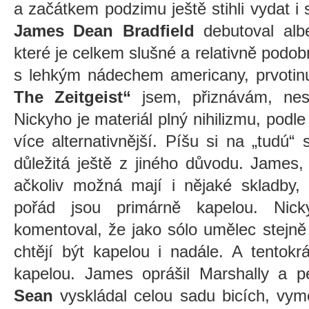
a začátkem podzimu ještě stihli vydat i 
James Dean Bradfield
debutoval al
které je celkem slušné a relativně pod
s lehkým nádechem americany, prvotin
The Zeitgeist“
jsem, přiznávám, nes
Nickyho je materiál plný nihilizmu, podle
více alternativnější. Píšu si na „tudú
důležitá ještě z jiného důvodu. James,
ačkoliv možná mají i nějaké skladby,
pořád jsou primárně kapelou. Nick
komentoval, že jako sólo umělec stejně
chtějí být kapelou i nadále. A tentok
kapelou. James oprášil Marshally a pe
Sean
vyskládal celou sadu bicích, vymě