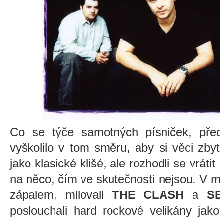
Co se týče samotných písniček, pře
vyškolilo v tom směru, aby si věci zby
jako klasické klišé, ale rozhodli se vrát
na něco, čím ve skutečnosti nejsou. V 
zápalem, milovali
THE CLASH
a
S
poslouchali hard rockové velikány jako