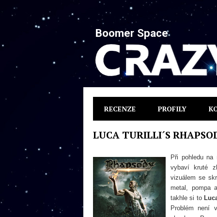
Boomer Space
RECENZE
PROFILY
K
LUCA TURILLI´S RHAPSODY
Při pohledu na 
vybaví kruté z
vizuálem se skr
metal, pompa a
takhle si to
Luca
Problém není v