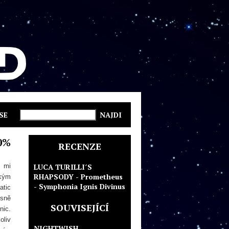
SE
0%
RECENZE
e mi
LUCA TURILLI´S
RHAPSODY - Prometheus
ckým
- Symphonia Ignis Divinus
atic
esně
SOUVISEJÍCÍ
nic.
oliv
NIGHTWISH -