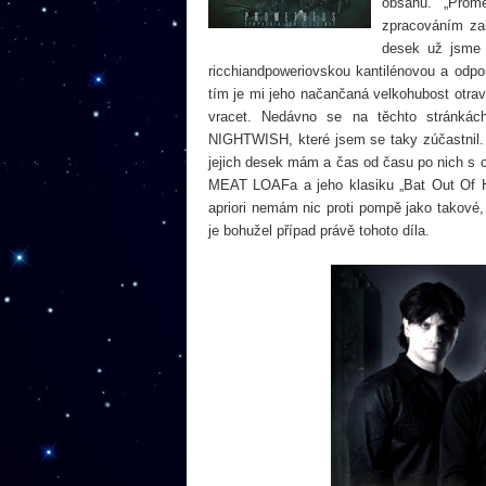
obsahu. „Prom
zpracováním zak
desek už jsme s
ricchiandpoweriovskou kantilénovou a odpo
tím je mi jeho načančaná velkohubost otrav
vracet. Nedávno se na těchto stránkác
NIGHTWISH, které jsem se taky zúčastnil. 
jejich desek mám a čas od času po nich s c
MEAT LOAFa a jeho klasiku „Bat Out Of He
apriori nemám nic proti pompě jako takové,
je bohužel případ právě tohoto díla.