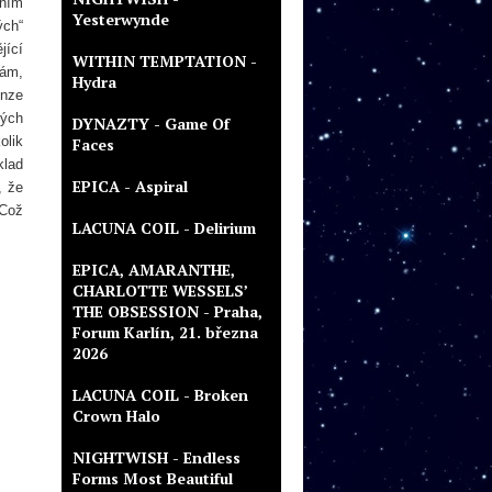
zním
Yesterwynde
ých“
jící
WITHIN TEMPTATION -
hám,
Hydra
enze
ných
DYNAZTY - Game Of
olik
Faces
klad
EPICA - Aspiral
, že
 Což
LACUNA COIL - Delirium
EPICA, AMARANTHE,
CHARLOTTE WESSELS’
THE OBSESSION - Praha,
Forum Karlín, 21. března
2026
LACUNA COIL - Broken
Crown Halo
NIGHTWISH - Endless
Forms Most Beautiful