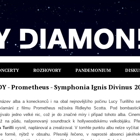
ONCERTY
ROZHOVORY
PANDEMONIUM
DISKU
 - Prometheus - Symphonia Ignis Divinus
2
název alba a koneckonců i na obal nejnovějšího počinu Lucy Turilliho s
klamání z filmu Prometheus režiséra Ridleyho Scotta. Pod bombasti
ývalo jedno velké nic, což je do značné míry i případ tohoto alba. Cinem
ž na půdu, našponovaný soundtrack k hollywoodskému velkobijáku. Př
 Turilli
vysnil, naplánoval a zrealizoval. V tomhle punktu albu nelze vyčítat 
e formě, nýbrž v obsahu. Přesněji řečeno, v naprosté absenci jakéhok