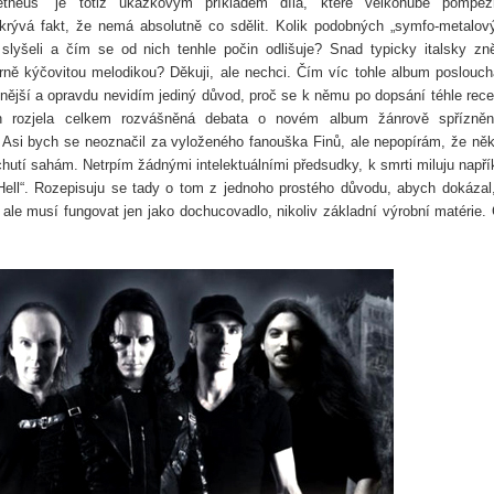
etheus“ je totiž ukázkovým příkladem díla, které velkohubě pompé
rývá fakt, že nemá absolutně co sdělit. Kolik podobných „symfo-metalov
lyšeli a čím se od nich tenhle počin odlišuje? Snad typicky italsky zně
rně kýčovitou melodikou? Děkuji, ale nechci. Čím víc tohle album poslouc
nější a opravdu nevidím jediný důvod, proč se k němu po dopsání téhle rec
h rozjela celkem rozvášněná debata o novém album žánrově spřízně
Asi bych se neoznačil za vyloženého fanouška Finů, ale nepopírám, že něk
hutí sahám. Netrpím žádnými intelektuálními předsudky, k smrti miluju napří
ll“. Rozepisuju se tady o tom z jednoho prostého důvodu, abych dokázal
 ale musí fungovat jen jako dochucovadlo, nikoliv základní výrobní matérie.