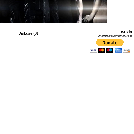
wuxia
Diskuse (0)
jindrich.goth@gmail.com