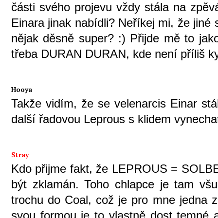
části svého projevu vždy stála na zp
Einara jinak nabídli? Neříkej mi, že jiné 
nějak děsně super? :) Přijde mě to ja
třeba DURAN DURAN, kde není příliš ky
Hooya
Takže vidím, že se velenarcis Einar st
další řadovou Leprous s klidem vynecha
Stray
Kdo přijme fakt, že LEPROUS = SOLBE
být zklamán. Toho chlapce je tam všud
trochu do Coal, což je pro mne jedna z 
svou formou je to vlastně dost temné 