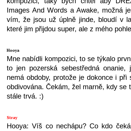
kompozici, taky bych chtěl aby DR
Images And Words a Awake, možná ještě 
vím, že jsou už úplně jinde, bloudí v l
které jim přijdou super, ale z mého pohle
Hooya
Mne nabídli kompozici, to se týkalo prv
to jen pozerská sebestředná onanie,
nemá obdoby, protože je dokonce i při s
obdivována. Čekám, žel marně, kdy se t
stále trvá. :)
Stray
Hooya: Víš co nechápu? Co kdo čeká 