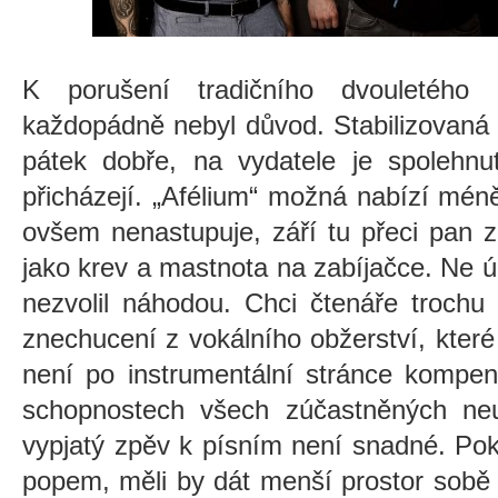
K porušení tradičního dvouletého 
každopádně nebyl důvod. Stabilizovaná 
pátek dobře, na vydatele je spolehnu
přicházejí. „Afélium“ možná nabízí mén
ovšem nenastupuje, září tu přeci pan z
jako krev a mastnota na zabíjačce. Ne 
nezvolil náhodou. Chci čtenáře trochu p
znechucení z vokálního obžerství, které
není po instrumentální stránce kompen
schopnostech všech zúčastněných neuv
vypjatý zpěv k písním není snadné. Po
popem, měli by dát menší prostor sobě 