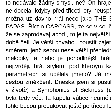
to nedávalo žádný smysl, ne? On hraje
ne docela, kdyby před třiceti lety neu
možná už dávno hrál něco jako T
PAPAS. Říct o CARCASS, že se v souča
že se zaprodávaj apod., to je ta největší
době četl. Je větší odvahou opustit zaj
směrem, jenž sebou nese větší přehled
melodiky, a nebo je pohodlnější hrát
nejtvrději, hrát stylem, pod kteroým 
parametrech si udělala jméno? Já my
cestou změkčení. Dneska jsem si pustil
v životě) a Symphonies of Sickness (as
byla tedy věc, ta kapela vůbec neuměl
tohle budou produkovat ještě po třiceti l