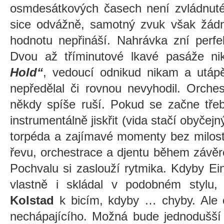
osmdesátkových časech není zvládnuté
sice odvážně, samotný zvuk však žádn
hodnotu nepřináší. Nahrávka zní perfe
Dvou až tříminutové lkavé pasáže ni
Hold“
, vedoucí odnikud nikam a utáp
nepředělal či rovnou nevyhodil. Orchest
někdy spíše ruší. Pokud se začne tře
instrumentálně jiskřit (vida stačí obyčejný
torpéda a zajímavé momenty bez milosti
řevu, orchestrace a djentu během závě
Pochvalu si zaslouží rytmika. Kdyby Ein
vlastně i skládal v podobném stylu,
Kolstad
k bicím, kdyby … chyby. Ale 
nechápajícího. Možná bude jednodušší 