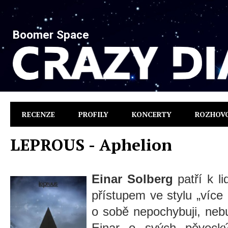
Boomer Space
RECENZE
PROFILY
KONCERTY
ROZHOV
LEPROUS - Aphelion
Einar Solberg
patří k l
přístupem ve stylu „víc
o sobě nepochybuji, nebu
Einar o svých pěvecký