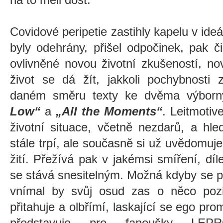
Covidové peripetie zastihly kapelu v ideá
byly odehrány, přišel odpočinek, pak či
ovlivněné novou životní zkušeností, n
život se dá žít, jakkoli pochybnosti 
daném směru texty ke dvěma výbor
Low“
a
„All the Moments“
. Leitmotiv
životní situace, včetně nezdarů, a hle
stále trpí, ale současně si už uvědomuj
žití. Přežívá pak v jakémsi smíření, dí
se stává snesitelným. Možná kdyby se p
vnímal by svůj osud zas o něco pozit
přitahuje a olbřímí, laskající se ego pr
představuje pro fanoušky LEP