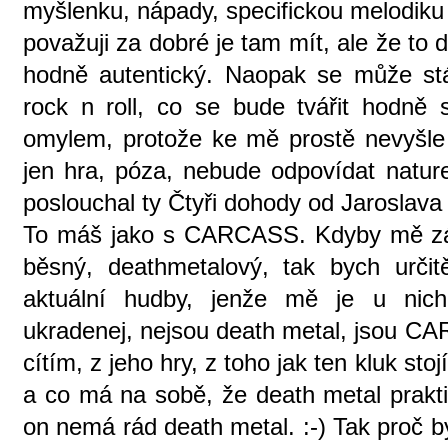
myšlenku, nápady, specifickou melodiku 
považuji za dobré je tam mít, ale že to
hodně autentický. Naopak se může stá
rock n roll, co se bude tvářit hodně 
omylem, protože ke mě prostě nevyšle 
jen hra, póza, nebude odpovídat natur
poslouchal ty Čtyři dohody od Jaroslava
To máš jako s CARCASS. Kdyby mě zále
běsný, deathmetalový, tak bych určitě
aktuální hudby, jenže mě je u nich
ukradenej, nejsou death metal, jsou CA
cítím, z jeho hry, z toho jak ten kluk stoj
a co má na sobě, že death metal prakt
on nemá rád death metal. :-) Tak proč b