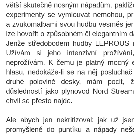
větší skutečně nosným nápadům, pakliže
experimenty se vymlouvat nemohou, pr
a zvukomalbami svou hudbu vesměs jen 
lze hovořit o způsobném či elegantním dá
Jenže středobodem hudby LEPROUS nen
Užívám si jeho intenzivní prožíván
neprožívám. K čemu je platný mocný em
hlasu, nedokáže-li se na něj posluchač 
druhé polovině desky, mám pocit, 
důsledností jako plynovod Nord Stream
chvil se přesto najde.
Ale abych jen nekritizoval; jak už js
promyšlené do puntíku a nápady nešet