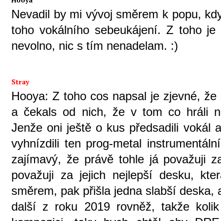
Nevadil by mi vývoj směrem k popu, kdy
toho vokálního sebeukájení. Z toho je 
nevolno, nic s tím nenadelam. :)
Stray
Hooya: Z toho cos napsal je zjevné, že 
a čekals od nich, že v tom co hráli 
Jenže oni ještě o kus předsadili vokál 
vyhnízdili ten prog-metal instrumentál
zajímavý, že právě tohle já považuji z
považuji za jejich nejlepší desku, kt
směrem, pak přišla jedna slabší deska, 
další z roku 2019 rovněž, takže kolik l