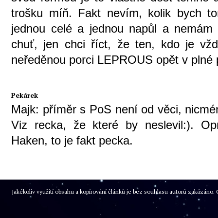
trošku míň. Fakt nevím, kolik bych to
jednou celé a jednou napůl a nemám
chuť, jen chci říct, že ten, kdo je v
neředěnou porci LEPROUS opět v plné 
Pekárek
Majk: příměr s PoS není od věci, nicm
Viz recka, že které by neslevil:). Op
Haken, to je fakt pecka.
Jakékoliv využití obsahu a kopírování článků je bez souhlasu autorů zakázán