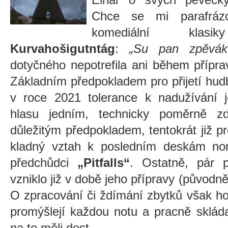
Chce se mi parafráz
komediální kla
Kurvahošigutntág
:
„Su pan zpěvák
dotyčného nepotrefila ani během příp
Základním předpokladem pro přijetí hu
v roce 2021 tolerance k nadužívání j
hlasu jedním, technicky poměrně z
důležitým předpokladem, tentokrát již pr
kladný vztah k posledním deskám nor
předchůdci
„Pitfalls“
. Ostatně, pár p
vzniklo již v době jeho přípravy (původn
O zpracování či ždímání zbytků však ho
promýšlejí každou notu a pracně skláda
na to měli dost.