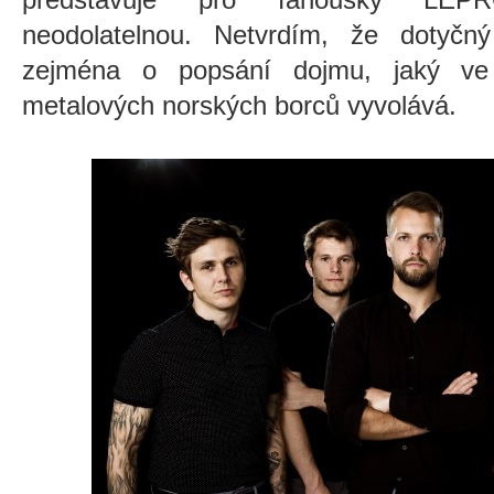
neodolatelnou. Netvrdím, že dotyčn
zejména o popsání dojmu, jaký ve
metalových norských borců vyvolává.