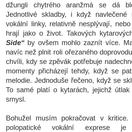
džungli chytrého aranžmá se dá blo
Jednotlivé skladby, i když navlečené
vokální linky, relativně nesplývají, neb
hrají jako o život. Takových kytarový
Side“
by ovšem mohlo zaznít více. Maj
navíc než plnit roli ořezaného doprovo
chvíli, kdy se zpěvák potřebuje nadech
momenty přicházejí tehdy, když se pat
melodie. Jednoduše řečeno, když se sk
To samé platí o kytarách, jejichž útl
smysl.
Bohužel musím pokračovat v kritice. 
polopatické vokální exprese je 